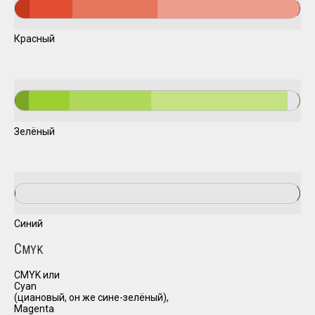
Красный
Зелёный
Синий
C
MYK
CMYK или
Cyan
(циановый, он же сине-зелёный),
Magenta