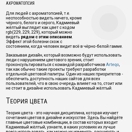
АХРОМАТОПСИЯ
Для людей с ахроматопсией, т.е.
неспособностью видеть ничего, кроме
чёрного, белого и серого, Кадмиевый
жёлтый выглядит как цвет с кодом
rgb(229, 229, 229), который можно
видеть
рядом с этим описанием
.
Эффект этой болезни схож с
состоянием, когда человек видит всё в чёрно-белой гамме.
Заказывая дизайн, который возможно будут использовать
люди с нарушением цветового зрения, стоит
проконсультироваться с командой разработчиков
Arteqo
,
так как обычно такие проекты требуют разработки
отдельной цветовой палитры. Один из наших приоритетов -
обеспечить доступность наших сайтов для всех
пользователей, что в свою очередь влияет на то, стоит или
не стоит в дизайне использовать Кадмиевый жёлтый.
Т
ЕОРИЯ ЦВЕТА
Теория цвета - это научная дисциплина, которая изучает
сочетания цветов в дизайне и искусстве. Здесь Вы найдёте
главные цветовые комбинации, в состав которых входит
Кадмиевый жёлтый, узнаете, в каких условиях их лучше
всего использовать, как можно их изменять, расширять и