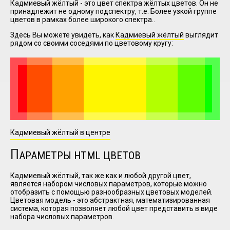
Кадмиевый жёлтый - это цвет спектра жёлтых цветов. Он не
принадлежит не одному подспектру, т.е. Более узкой группе
цветов в рамках более широкого спектра..
I have
Здесь Вы можете увидеть, как
Кадмиевый жёлтый
выглядит
read and
рядом со своими соседями по цветовому кругу:
accept the
terms and
conditions
Кадмиевый жёлтый в центре
П
АРАМЕТРЫ HTML ЦВЕТОВ
Кадмиевый жёлтый, так же как и любой другой цвет,
является набором числовых параметров, которые можно
отобразить с помощью разнообразных цветовых моделей.
Цветовая модель - это абстрактная, математизированная
система, которая позволяет любой цвет представить в виде
набора числовых параметров.