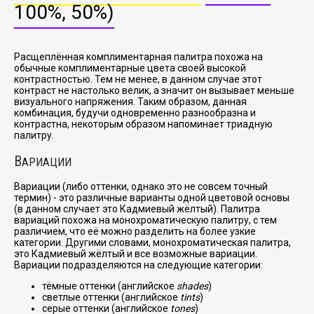
100%, 50%)
Расщеплённая комплиментарная палитра похожа на
обычные комплиментарные цвета своей высокой
контрастностью. Тем не менее, в данном случае этот
контраст не настолько велик, а значит он вызывает меньше
визуального напряжения. Таким образом, данная
комбинация, будучи одновременно разнообразна и
контрастна, некоторым образом напоминает триадную
палитру.
В
АРИАЦИИ
Вариации (либо оттенки, однако это не совсем точный
термин) - это различные варианты одной цветовой основы
(в данном случает это Кадмиевый жёлтый). Палитра
вариаций похожа на монохроматическую палитру, с тем
различием, что её можно разделить на более узкие
категории. Другими словами, монохроматическая палитра,
это Кадмиевый жёлтый и все возможные вариации.
Вариации подразделяются на следующие категории:
тёмные оттенки (английское
shades
)
светлые оттенки (английское
tints
)
серые оттенки (английское
tones
)