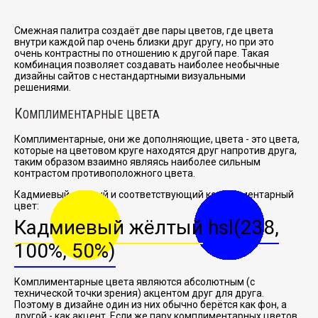
Смежная палитра создаёт две пары цветов, где цвета
внутри каждой пар очень близки друг другу, но при это
очень контрастны по отношению к другой паре. Такая
комбинация позволяет создавать наиболее необычные
дизайны сайтов с нестандартными визуальными
решениями.
К
ОМПЛИМЕНТАРНЫЕ ЦВЕТА
Комплиментарные, они же дополняющие, цвета - это цвета,
которые на цветовом круге находятся друг напротив друга,
таким образом взаимно являясь наиболее сильным
контрастом противоположного цвета.
Кадмиевый жёлтый и соответствующий комплиментарный
цвет:
Кадмиевый жёлтый
hsl(238,
100%, 50%)
Комплиментарные цвета являются абсолютным (с
технической точки зрения) акцентом друг для друга.
Поэтому в дизайне один из них обычно берётся как фон, а
другой - как акцент. Если же пару комплиментарных цветов