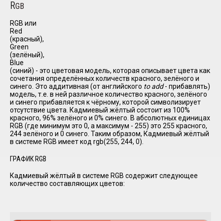
R
GB
RGB или
Red
(красный),
Green
(зелёный),
Blue
(синий) - это цветовая модель, которая описывает цвета как
сочетания определённых количеств красного, зелёного и
синего. Это аддитивная (от английского
to add
- прибавлять)
модель, т.е. в ней различное количество красного, зелёного
и синего прибавляется к чёрному, которой символизирует
отсутствие цвета. Кадмиевый жёлтый состоит из 100%
красного, 96% зелёного и 0% синего. В абсолютных единицах
RGB (где минимум это 0, а максимум - 255) это 255 красного,
244 зелёного и 0 синего. Таким образом, Кадмиевый жёлтый
в системе RGB имеет код rgb(255, 244, 0).
ГРАФИК RGB
Кадмиевый жёлтый в системе RGB содержит следующее
количество составляющих цветов: