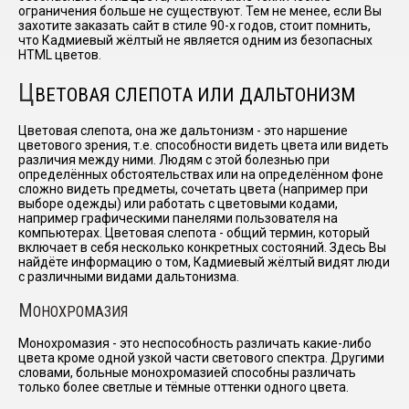
ограничения больше не существуют. Тем не менее, если Вы
захотите заказать сайт в стиле 90-х годов, стоит помнить,
что Кадмиевый жёлтый не является одним из безопасных
HTML цветов.
Ц
ВЕТОВАЯ СЛЕПОТА ИЛИ ДАЛЬТОНИЗМ
Цветовая слепота, она же дальтонизм - это наршение
цветового зрения, т.е. способности видеть цвета или видеть
различия между ними. Людям с этой болезнью при
определённых обстоятельствах или на определённом фоне
сложно видеть предметы, сочетать цвета (например при
выборе одежды) или работать с цветовыми кодами,
например графическими панелями пользователя на
компьютерах. Цветовая слепота - общий термин, который
включает в себя несколько конкретных состояний. Здесь Вы
найдёте информацию о том, Кадмиевый жёлтый видят люди
с различными видами дальтонизма.
М
ОНОХРОМАЗИЯ
Монохромазия - это неспособность различать какие-либо
цвета кроме одной узкой части светового спектра. Другими
словами, больные монохромазией способны различать
только более светлые и тёмные оттенки одного цвета.