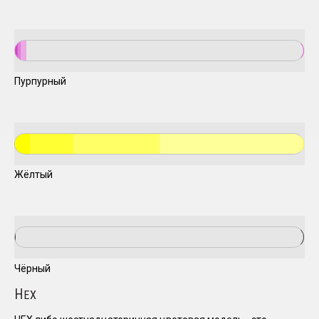
Пурпурный
Жёлтый
Чёрный
H
EX