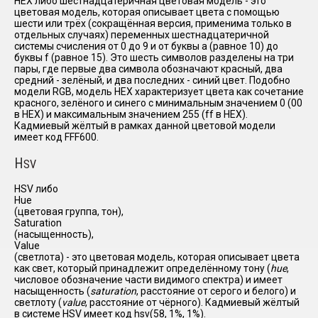
HEX либо шестнадцатеричная цветовая модель - это
цветовая модель, которая описывает цвета с помощью
шести или трёх (сокращённая версия, применима только в
отдельных случаях) переменных шестнадцатеричной
системы счисления от 0 до 9 и от буквы a (равное 10) до
буквы f (равное 15). Это шесть символов разделены на три
пары, где первые два символа обозначают красный, два
средний - зелёный, и два последних - синий цвет. Подобно
модели RGB, модель HEX характеризует цвета как сочетание
красного, зелёного и синего с минимальным значением 0 (00
в HEX) и максимальным значением 255 (ff в HEX).
Кадмиевый жёлтый в рамках данной цветовой модели
имеет код FFF600.
H
SV
HSV либо
Hue
(цветовая группа, тон),
Saturation
(насыщенность),
Value
(светлота) - это цветовая модель, которая описывает цвета
как свет, который принадлежит определённому тону (
hue
,
числовое обозначение части видимого спектра) и имеет
насыщенность (
saturation
, расстояние от серого и белого) и
светлоту (
value
, расстояние от чёрного). Кадмиевый жёлтый
в системе HSV имеет код hsv(58, 1%, 1%).