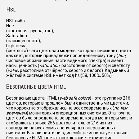
H
SL
HSL либо
Hue
(цветовая группа, тон),
Saturation
(насыщенность),
Lightness
(светлота) - это цветовая модель, которая описывает цвета
как свет, который принадлежит определённому тону (
hue
,
числовое обозначение части видимого спектра) и имеет
насыщенность (
saturation
, расстояние от серого) и светлоту
(
value
, расстояние от чёрного, серого и белого). Кадмиевый
жёлтый в системе HSL имеет код hsl(58, 100%, 50%).
Б
ЕЗОПАСНЫЕ ЦВЕТА HTML
Безопасные цвета HTML (
web safe colors
) - это группа из 216
цветов, которые в прошлом были единственными цветами,
что корректно отображались на всех современных (
по тем
временам
) мониторах и операционных системах. Эта группа
цветов была определена во времена, когда мониторы могли
отображать только 256 цветов, и только 216 из них
совпадали на всех самых популярных операционных
системах. В наши почти ни один сайт не использует только
безопасные HTML цвета, так как такие технические