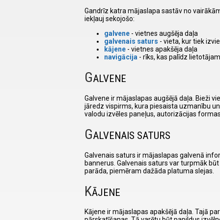
Gandrīz katra mājaslapa sastāv no vairākām
iekļauj sekojošo:
I have
galvene
- vietnes augšēja daļa
read and
galvenais saturs
- vieta, kur tiek iz
accept the
kājene
- vietnes apakšēja daļa
terms and
navigācija
- rīks, kas palīdz lietotāj
conditions
G
ALVENE
Galvene ir mājaslapas augšējā daļa. Bieži vie
jāredz vispirms, kura piesaista uzmanību un mu
valodu izvēles paneļus, autorizācijas formas
G
ALVENAIS SATURS
Galvenais saturs ir mājaslapas galvenā inform
bannerus. Galvenais saturs var turpmāk būt 
parāda, piemēram dažāda platuma slejas.
K
ĀJENE
Kājene ir mājaslapas apakšējā daļa. Tajā par
pārskatīšanas. Tā varētu būt papildus izvēln