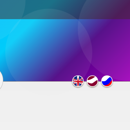
ultimedia
×
F.A.Q.