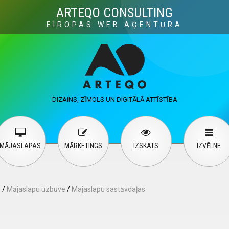
Visuals
Web design
M
ARTEQO CONSULTING
EIROPAS WEB AĢENTŪRA
ervices
User guide
English
Русский
…
DIZAINS, ZĪMOLS UN DIGITĀLĀ ATTĪSTĪBA
Contact Us
MĀJASLAPAS
MĀRKETINGS
IZSKATS
IZVĒLNE
s
/
Mājaslapu uzbūve
/
Majaslapu sastāvdaļas