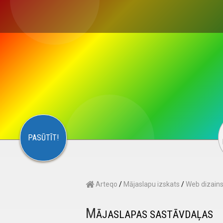
×
S
CONTACT
ARTEQO
PASŪTĪT!
Arteqo
/
Mājaslapu izskats
/
Web dizain
M
ĀJASLAPAS SASTĀVDAĻAS