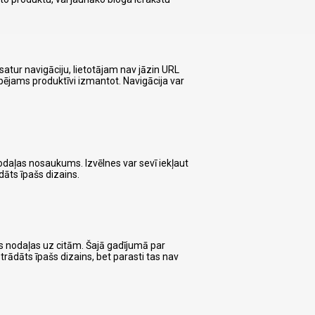
 satur navigāciju, lietotājam nav jāzin URL
spējams produktīvi izmantot. Navigācija var
nodaļas nosaukums. Izvēlnes var sevī iekļaut
dāts īpašs dizains.
nas nodaļas uz citām. Šajā gadījumā par
zstrādāts īpašs dizains, bet parasti tas nav