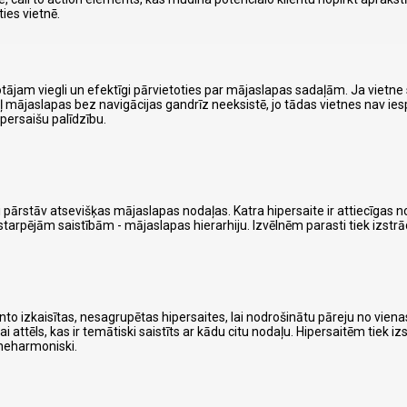
ies vietnē.
etotājam viegli un efektīgi pārvietoties par mājaslapas sadaļām. Ja vietne
ēļ mājaslapas bez navigācijas gandrīz neeksistē, jo tādas vietnes nav ie
ipersaišu palīdzību.
ti pārstāv atsevišķas mājaslapas nodaļas. Katra hipersaite ir attiecīgas 
tarpējām saistībām - mājaslapas hierarhiju. Izvēlnēm parasti tiek izstrā
manto izkaisītas, nesagrupētas hipersaites, lai nodrošinātu pāreju no vie
ai attēls, kas ir temātiski saistīts ar kādu citu nodaļu. Hipersaitēm tiek i
s neharmoniski.