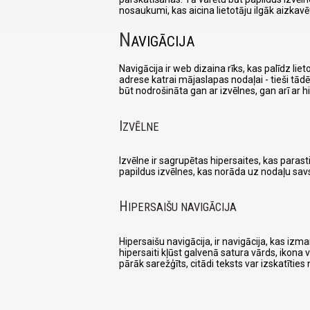
nosaukumi, kas aicina lietotāju ilgāk aizkavēt
N
AVIGĀCIJA
Navigācija ir web dizaina rīks, kas palīdz li
adrese katrai mājaslapas nodaļai - tieši tād
būt nodrošināta gan ar izvēlnes, gan arī ar h
I
ZVĒLNE
Izvēlne ir sagrupētas hipersaites, kas paras
papildus izvēlnes, kas norāda uz nodaļu savs
H
IPERSAIŠU NAVIGĀCIJA
Hipersaišu navigācija, ir navigācija, kas iz
hipersaiti kļūst galvenā satura vārds, ikona v
pārāk sarežģīts, citādi teksts var izskatītie