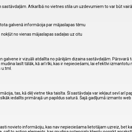
 sastāvdaļām. Atkarībā no vietnes stila un uzdevumiem to var būt vairā
vietota galvenā informācija par mājaslapas tēmu
am nokļūt no vienas mājaslapas sadaļas uz citu
n galvene ir vizuāli atdalīta no pārējām dizaina sastāvdaļām. Pārsvarā ta
dina lasīt tālāk, kā arī rīki, kas ir nepieciešami, lai efektīvi izmantotu mā
 u.tml.
ācija, tas, kā dēļ vietne tika taisīta. Šī sastāvdaļa var iekļaut sevī arī
sīkāk iedalīts primārajā un papildus saturā. Šajā gadījumā izmanto web
asti novieto informāciju, kas nav nepieciešama lietotājam uzreiz, bet k
e, call to action elements, kas mudina potencialo klientu nopirkt aprakst