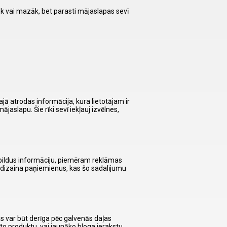
k vai mazāk, bet parasti mājaslapas sevī
jā atrodas informācija, kura lietotājam ir
jaslapu. Šie rīki sevī iekļauj izvēlnes,
 papildus informāciju, piemēram reklāmas
 dizaina paņiemienus, kas šo sadalījumu
as var būt derīga pēc galvenās daļas
īto produktu, vai jaunāko bloga ierakstu