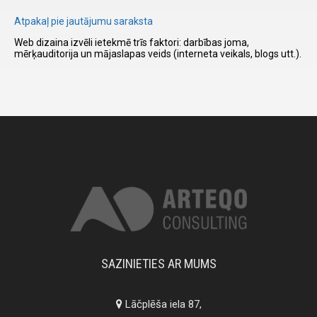
Atpakaļ pie jautājumu saraksta
I have
Web dizaina izvēli ietekmē trīs faktori: darbības joma,
read and
mērķauditorija un mājaslapas veids (interneta veikals, blogs utt.).
accept the
terms and
conditions
SAZINIETIES AR MUMS
Lāčplēša iela 87,