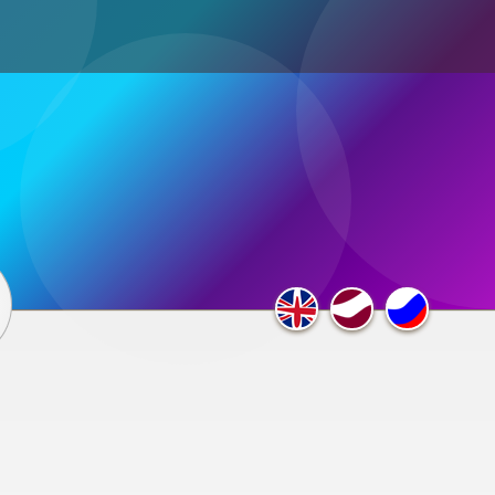
ultimedia
×
F.A.Q.