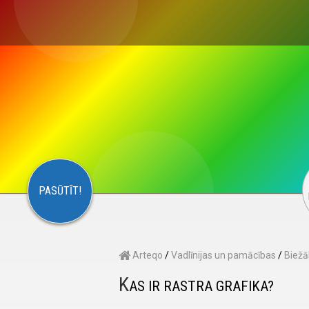
×
S
CONTACT
ARTEQO
PASŪTĪT!
Arteqo
/
Vadlīnijas un pamācības
/
Biežā
K
AS IR RASTRA GRAFIKA?