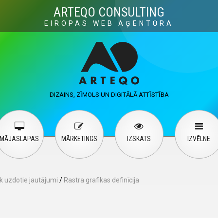
Visuals
Web design
M
ARTEQO CONSULTING
EIROPAS WEB AĢENTŪRA
ervices
User guide
English
Русский
…
DIZAINS, ZĪMOLS UN DIGITĀLĀ ATTĪSTĪBA
Contact Us
MĀJASLAPAS
MĀRKETINGS
IZSKATS
IZVĒLNE
k uzdotie jautājumi
/
Rastra grafikas definīcija