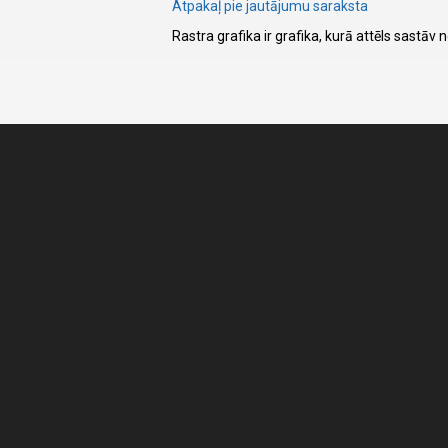
Atpakaļ pie jautājumu saraksta
Rastra grafika ir grafika, kurā attēls sastāv
I have
read and
accept the
terms and
conditions