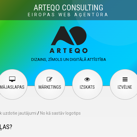
Visuals
Web design
M
ARTEQO CONSULTING
EIROPAS WEB AĢENTŪRA
ervices
User guide
English
Русский
…
DIZAINS, ZĪMOLS UN DIGITĀLĀ ATTĪSTĪBA
Contact Us
MĀJASLAPAS
MĀRKETINGS
IZSKATS
IZVĒLNE
k uzdotie jautājumi
/
No kā sastāv logotips
ĻAS?