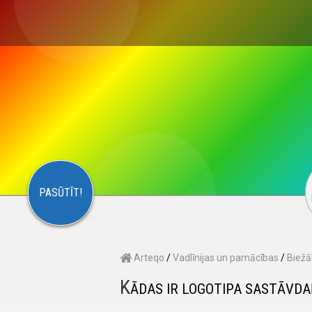
×
S
CONTACT
ARTEQO
PASŪTĪT!
Arteqo
/
Vadlīnijas un pamācības
/
Biežā
K
ĀDAS IR LOGOTIPA SASTĀVDA