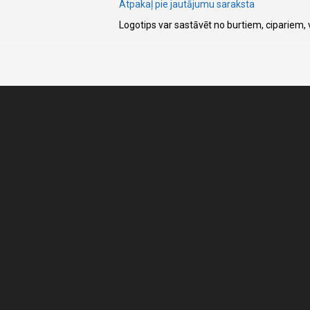
Atpakaļ pie jautājumu saraksta
Logotips var sastāvēt no burtiem, cipariem
I have
read and
accept the
terms and
conditions