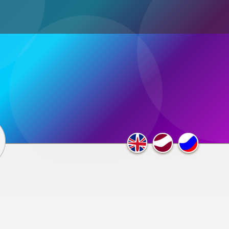
ultimedia
×
F.A.Q.