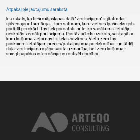
Atpakaļ pie jautājumu saraksta
I have
Ir uzskats, ka tieši mājaslapas daļā "virs locījuma" ir jāatrodas
read and
galvenajai informācijai - tam saturam, kuru vietnes īpašnieks grib
parādīt pirmkārt. Tas tiek pamatots ar to, ka vairākums lietotāju
accept the
neskatās zemāk par locījumu. Pastāv arī cits uzskats, saskaņā ar
terms and
kuru locījuma vietai nav tik lielas nozīmes. Vieta zem tas
conditions
paskaidro lietotājam preces/pakalpojuma priekšrocības, un tādēļ
daļai virs locījuma ir jāpiesaista uzmanība, bet zem locījuma -
sniegt papildus informāciju un motivēt darbībai.