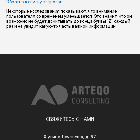
Обратно к списку вопросов
Некоторые исследования показывают, что внимание
пользователя со временем уменьшается. Это значит, что он
I have
возможно не будет дочитывать до конца буквы "Z" каждый
read and
раз и не увидит какую-то часть важной информации.
accept the
terms and
conditions
СВЯЖИТЕСЬ С НАМИ
улица Лачплеша, д. 87,