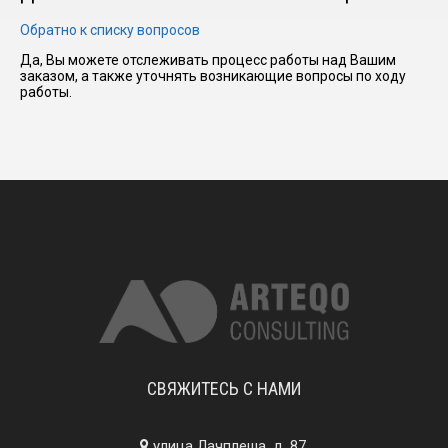
Обратно к списку вопросов
I have
Да, Вы можете отслеживать процесс работы над Вашим
read and
заказом, а также уточнять возникающие вопросы по ходу
работы.
accept the
terms and
conditions
СВЯЖИТЕСЬ С НАМИ
улица Лачплеша, д. 87,