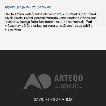
Atpakaļ pie jautājumu saraksta
I have
Call to action web dizaina elementiem, kuru mērķis ir mudināt
read and
cilvēku kādai rīcībai, parasti izmanto kontrastainas krasas, kas
izceļas uz kopējā fona, bet tomēr izskatās harmoniski. Pati
accept the
krāsas nav pārāk svarīga, galvenais, lai tā izceltos uz pārējo
terms and
krāsu fona.
conditions
SAZINIETIES AR MUMS