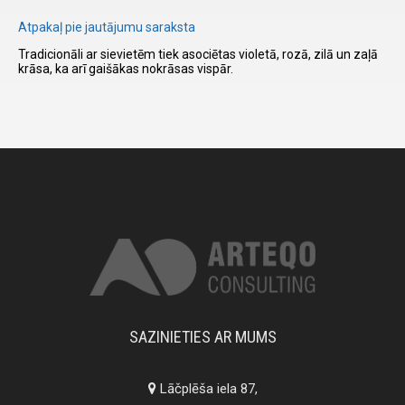
Atpakaļ pie jautājumu saraksta
I have
Tradicionāli ar sievietēm tiek asociētas violetā, rozā, zilā un zaļā
read and
krāsa, ka arī gaišākas nokrāsas vispār.
accept the
terms and
conditions
SAZINIETIES AR MUMS
Lāčplēša iela 87,