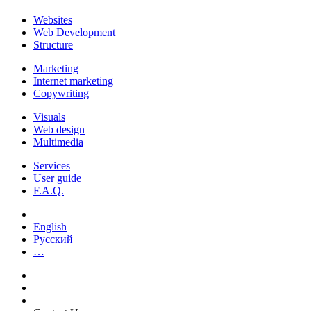
Websites
Web Development
Structure
Marketing
Internet marketing
Copywriting
Visuals
Web design
Multimedia
Services
User guide
F.A.Q.
English
Русский
…