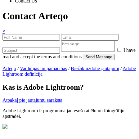
Contact Us
Contact Arteqo
×
I have
read and accept the terms and conditions
Arteqo
/
Vadlīnijas un pamācības
/
Biežāk uzdotie jautājumi
/
Adobe
Lightroom definīcija
Kas is Adobe Lightroom?
Atpakaļ pie jautājumu saraksta
Adobe Lightroom ir programma jau esošo attēlu un fotogrāfiju
apstrādei.