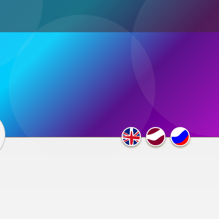
ultimedia
×
F.A.Q.