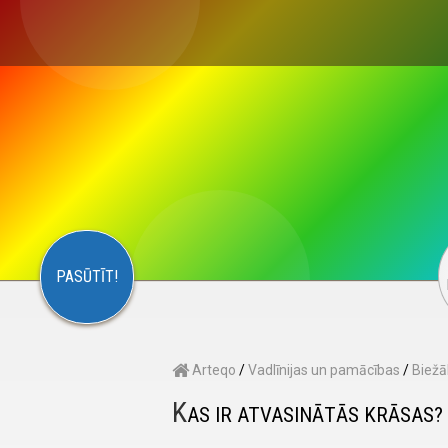
×
S
CONTACT
ARTEQO
PASŪTĪT!
Arteqo
/
Vadlīnijas un pamācības
/
Biežā
K
AS IR ATVASINĀTĀS KRĀSAS?