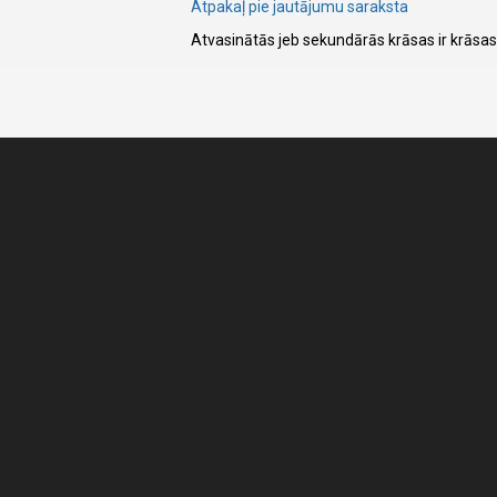
Atpakaļ pie jautājumu saraksta
Atvasinātās jeb sekundārās krāsas ir krāsas,
I have
read and
accept the
terms and
conditions