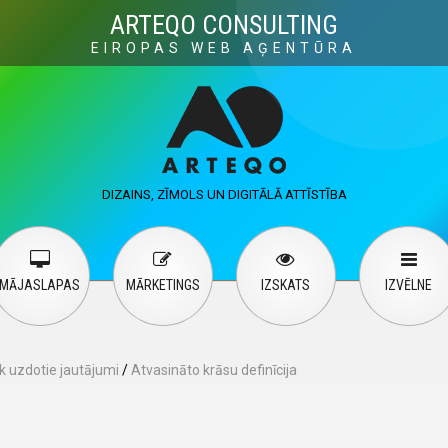
Visuals
Web design
M
ARTEQO CONSULTING
EIROPAS WEB AĢENTŪRA
ervices
User guide
English
Русский
…
DIZAINS, ZĪMOLS UN DIGITĀLĀ ATTĪSTĪBA
Contact Us
MĀJASLAPAS
MĀRKETINGS
IZSKATS
IZVĒLNE
k uzdotie jautājumi
/
Atvasināto krāsu definīcija