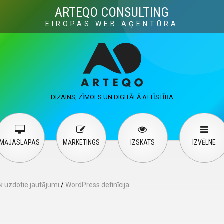
Visuals
Web design
M
ARTEQO CONSULTING
EIROPAS WEB AĢENTŪRA
ervices
User guide
English
Русский
…
DIZAINS, ZĪMOLS UN DIGITĀLĀ ATTĪSTĪBA
Contact Us
MĀJASLAPAS
MĀRKETINGS
IZSKATS
IZVĒLNE
k uzdotie jautājumi
/
WordPress definīcija