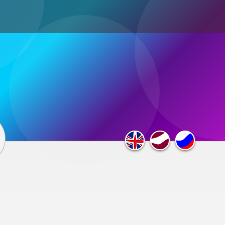
ultimedia
×
F.A.Q.