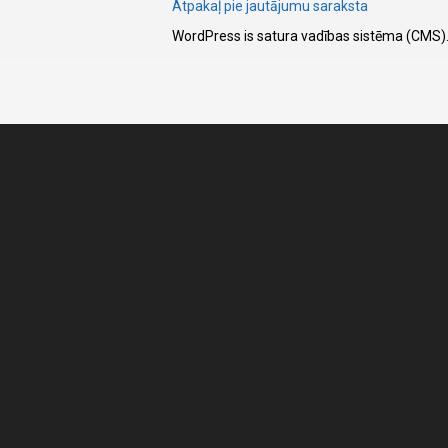
Atpakaļ pie jautājumu saraksta
WordPress is satura vadības sistēma (CMS)
I have
read and
accept the
terms and
conditions