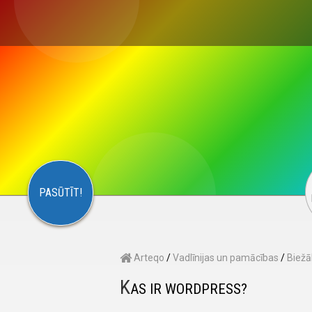
×
S
CONTACT
ARTEQO
PASŪTĪT!
Arteqo
/
Vadlīnijas un pamācības
/
Biežā
K
AS IR WORDPRESS?