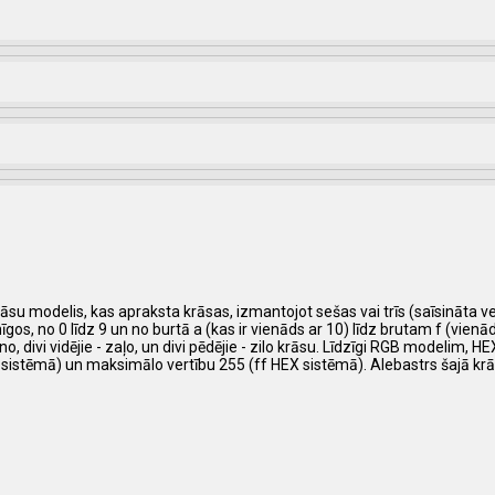
su modelis, kas apraksta krāsas, izmantojot sešas vai trīs (saīsināta ve
 no 0 līdz 9 un no burtā a (kas ir vienāds ar 10) līdz brutam f (vienāds ar
, divi vidējie - zaļo, un divi pēdējie - zilo krāsu. Līdzīgi RGB modelim, 
 sistēmā) un maksimālo vertību 255 (ff HEX sistēmā). Alebastrs šajā kr