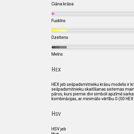
Ciāna krāsa
Fuskīns
Dzeltens
Melns
H
EX
HEX jeb sešpadsmitnieku krāsu modelis ir krā
sešpadsmitnieku skaitīšanas sistemas mainīgos,
pāros, kurs piemie divi simboli apzīmē sarkano
kombinācijas, ar minimālo vērtību 0 (00 HEX
H
SV
HSV jeb
Hue