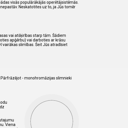
vineādas visās populārākājās operētājsistēmās.
nepastāv. Neskatotites uz to, ja Jūs tomēr
rasas vai atšķirības starp tām. Šādiem
oties apģērbu) vai darboties ar krāsu
 vairākas slimības. Šeit Jūs atradīsiet
i. Pārfrāzējot - monohromāzijas slimnieki
 kodu
edz
autajumu
nu. Viena