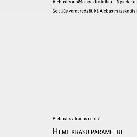
Alebastrs ir bēša spektra krāsa. Tā pieder ga
Šeit Jūs varat redzēt, kā
Alebastrs
izskatās 
I have
read and
accept the
terms and
conditions
Alebastrs atrodas centrā
H
TML KRĀSU PARAMETRI