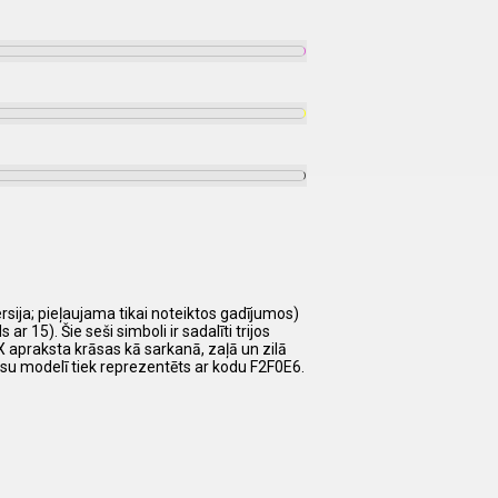
rsija; pieļaujama tikai noteiktos gadījumos)
 15). Šie seši simboli ir sadalīti trijos
HEX apraksta krāsas kā sarkanā, zaļā un zilā
āsu modelī tiek reprezentēts ar kodu F2F0E6.