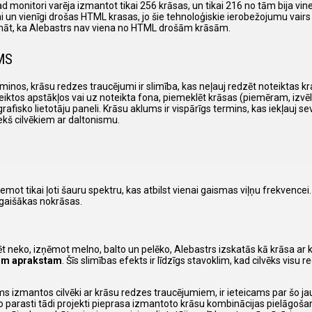
 kad monitori varēja izmantot tikai 256 krāsas, un tikai 216 no tām bija 
 un vienīgi drošas HTML krasas, jo šie tehnoloģiskie ierobežojumu vairs 
gi zināt, ka Alebastrs nav viena no HTML drošām krāsām.
MS
inos, krāsu redzes traucējumi ir slimība, kas neļauj redzēt noteiktas k
eiktos apstākļos vai uz noteikta fona, piemeklēt krāsas (piemēram, izvēl
sko lietotāju paneli. Krāsu aklums ir vispārīgs termins, kas iekļauj sevī
iekš cilvēkiem ar daltonismu.
emot tikai ļoti šauru spektru, kas atbilst vienai gaismas viļņu frekvence
 gaišākas nokrāsas.
ēt neko, izņēmot melno, balto un pelēko, Alebastrs izskatās kā krāsa ar
šim aprakstam
. Šīs slimības efekts ir līdzīgs stavoklim, kad cilvēks visu r
ms izmantos cilvēki ar krāsu redzes traucējumiem, ir ieteicams par šo j
 parasti tādi projekti pieprasa izmantoto krāsu kombinācijas pielāgoša