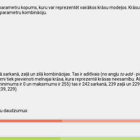
ML parametru kopums, kuru var reprezentēt vairākos krāsu modeļos. Krās
ko parametru kombināciju.
ā sarkanā, zaļā un zilā kombinācijas. Tas ir aditīvais (no angļu
to add
- p
umi tiek pievienoti melnajai krāsa, kura reprezentē krāsas neesamību. 
minimums ir 0 un maksimums ir 255) tas ir 242 sarkanā, 239 zaļā un 229
39, 229).
āsu daudzumus: