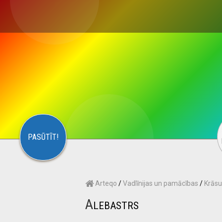
×
S
CONTACT
ARTEQO
PASŪTĪT!
Arteqo
/
Vadlīnijas un pamācības
/
Krāsu
A
LEBASTRS