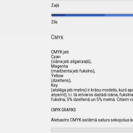
Zaļš
Zils
C
MYK
CMYK jeb
Cyan
(ciāna jeb zilganzaļš),
Magenta
(madženta jeb fuksīns),
Yellow
(dzeltens),
Key
(atslēga jeb melns) ir krāsu modelis, kurš a
atņemt), t.i. tā ietvaros dažādi ciāna, fuks
fuksīna, 5% dzeltenā un 5% melnā. Citiem v
CMYK GRAFIKS
Alebastrs CMYK sistēmā saturs sekojošus 