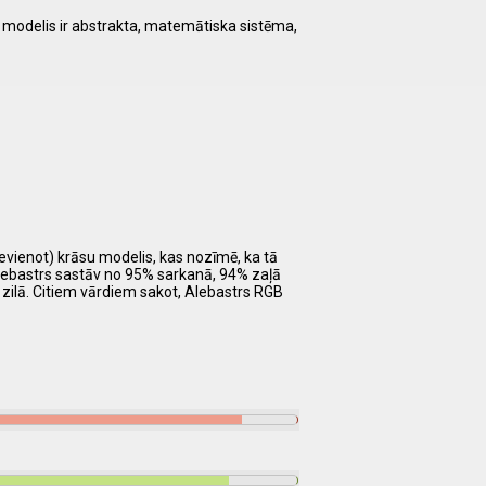
u modelis ir abstrakta, matemātiska sistēma,
ievienot) krāsu modelis, kas nozīmē, ka tā
Alebastrs sastāv no 95% sarkanā, 94% zaļā
 zilā. Citiem vārdiem sakot, Alebastrs RGB