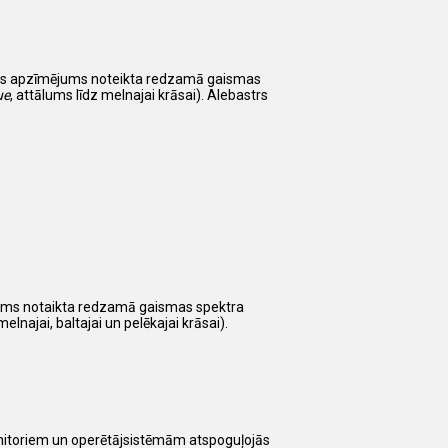
isks apzīmējums noteikta redzamā gaismas
ue
, attālums līdz melnajai krāsai). Alebastrs
ējums notaikta redzamā gaismas spektra
melnajai, baltajai un pelēkajai krāsai).
nitoriem un operētājsistēmām atspoguļojās