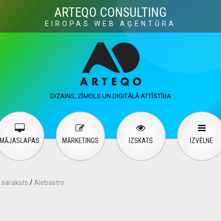
Visuals
Web design
M
ARTEQO CONSULTING
EIROPAS WEB AĢENTŪRA
ervices
User guide
English
Русский
…
DIZAINS, ZĪMOLS UN DIGITĀLĀ ATTĪSTĪBA
Contact Us
MĀJASLAPAS
MĀRKETINGS
IZSKATS
IZVĒLNE
 saraksts
/
Alebastrs