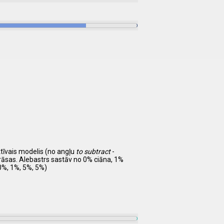
ktīvais modelis (no angļu
to subtract
-
krāsas. Alebastrs sastāv no 0% ciāna, 1%
0%, 1%, 5%, 5%)