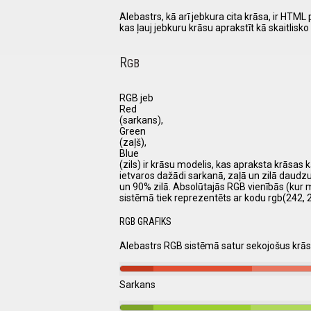
Alebastrs, kā arī jebkura cita krāsa, ir HT
kas ļauj jebkuru krāsu aprakstīt kā skaitlis
R
GB
RGB jeb
Red
(sarkans),
Green
(zaļš),
Blue
(zils) ir krāsu modelis, kas apraksta krāsas k
ietvaros dažādi sarkanā, zaļā un zilā daudz
un 90% zilā. Absolūtajās RGB vienībās (kur 
sistēmā tiek reprezentēts ar kodu rgb(242, 2
RGB GRAFIKS
Alebastrs RGB sistēmā satur sekojošus kr
Sarkans