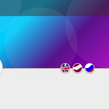
ultimedia
×
F.A.Q.