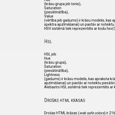
(krāsu grupa jeb tonis),
Saturation
(piesātinātība),
Value
(vērtība jeb gaišums) ir krāsu modelis, kas 
spektra apzīmēšanai) un pastāv ar noteiktu 
HSV sistēmā tiek reprezentēts ar kodu hsv(3
H
SL
HSL jeb
Hue
(krāsu grupa),
Saturation
(piesātinātība),
Lightness
(gaišums) ir krāsu modelis, kas apraksta krā
apzīmēšanai) un pastāv ar noteiktu piesātin
Alebastrs HSL sistēmā tiek reprezentēts ar 
D
ROŠAS HTML KRASAS
Drošas HTML krāsas (
web safe colors
) ir 21