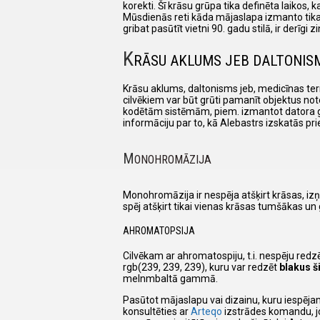
korekti. Šī krāsu grūpa tika definēta laikos,
Mūsdienās reti kāda mājaslapa izmanto tikai
gribat pasūtīt vietni 90. gadu stilā, ir derī
K
RĀSU AKLUMS JEB DALTONIS
Krāsu aklums, daltonisms jeb, medicīnas term
cilvēkiem var būt grūti pamanīt objektus not
kodētām sistēmām, piem. izmantot datora grafi
informāciju par to, kā Alebastrs izskatās pr
M
ONOHROMĀZIJA
Monohromāzija ir nespēja atšķirt krāsas, izņ
spēj atšķirt tikai vienas krāsas tumšākas un
AHROMATOPSIJA
Cilvēkam ar ahromatospiju, t.i. nespēju redz
rgb(239, 239, 239), kuru var redzēt
blakus 
melnmbaltā gammā.
Pasūtot mājaslapu vai dizainu, kuru iespēja
konsultēties ar
Arteqo
izstrādes komandu, jo