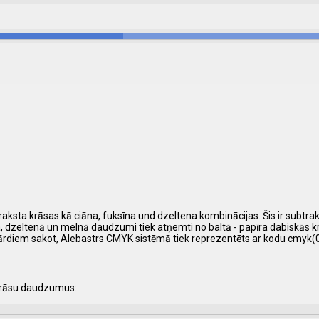
praksta krāsas kā ciāna, fuksīna und dzeltena kombinācijas. Šis ir subtra
īna, dzeltenā un melnā daudzumi tiek atņemti no baltā - papīra dabiskās 
ārdiem sakot, Alebastrs CMYK sistēmā tiek reprezentēts ar kodu cmyk(
krāsu daudzumus: