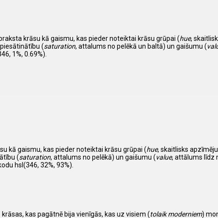
apraksta krāsu kā gaismu, kas pieder noteiktai krāsu grūpai (
hue
, skaitl
piesātinātību (
saturation
, attalums no pelēkā un baltā) un gaišumu (
val
46, 1%, 0.69%).
su kā gaismu, kas pieder noteiktai krāsu grūpai (
hue
, skaitlisks apzīm
ātību (
saturation
, attalums no pelēkā) un gaišumu (
value
, attālums līdz 
kodu hsl(346, 32%, 93%).
6 krāsas, kas pagātnē bija vienīgās, kas uz visiem (
tolaik moderniem
) mo