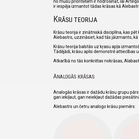
no mūsu prioritētēm ir nodrošināt, lai Arteq
ir iespēja izmantot tādas krāsas kā Alebastr
K
RĀSU TEORIJA
Krāsu teorija ir zinātniskā disciplīna, kas p
Alebastrs, uzzināsiet, kad tās jāizmanto, kā t
Krāsu teorija balstās uz kŗasu apļa izmantoš
Tādējādi, krāsu aplis demonstrē attiecības
Atkarībā no tās konkrētas nokrāsas, Alabast
A
NALOGĀS KRĀSAS
Analogās krāsas ir dažādu krāsu grupu pārst
gan iekiļaut, gan neiekļaut dažādas piesāti
Alebastrs un četru analogo krāsu piemērs: