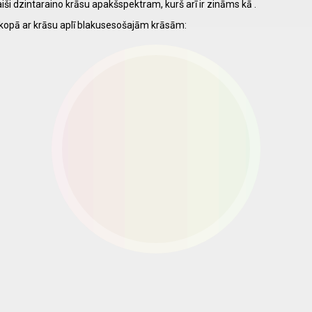
iši dzintaraino krāsu apakšspektram, kurš arī ir zināms kā .
kopā ar krāsu aplī blakusesošajām krāsām: