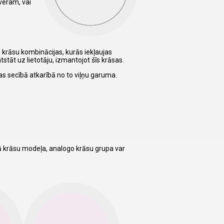
sveram, vai
s krāsu kombinācijas, kurās iekļaujas
tstāt uz lietotāju, izmantojot šīs krāsas.
tas secībā atkarībā no to viļņu garuma.
tā krāsu modeļa, analogo krāsu grupa var