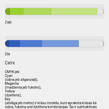
Zaļš
Zils
C
MYK
CMYK jeb
Cyan
(ciāna jeb zilganzaļš),
Magenta
(madženta jeb fuksīns),
Yellow
(dzeltens),
Key
(atslēga jeb melns) ir krāsu modelis, kurš apraksta krāsas kā
ciāna, fuksīna und dzeltena kombinācijas. Šis ir subtraktīvais