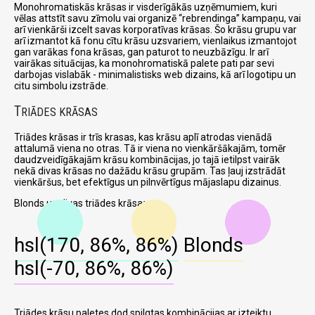
Monohromatiskās krāsas ir visderīgākās uzņēmumiem, kuri
vēlas attstīt savu zīmolu vai organizē
rebrendinga
kampaņu, vai
arī vienkārši izcelt savas korporatīvas krāsas. Šo krāsu grupu var
arī izmantot kā fonu cītu krāsu uzsvariem, vienlaikus izmantojot
gan varākas fona krāsas, gan paturot to neuzbāzīgu. Ir arī
vairākas situācijas, ka monohromatiskā palete pati par sevi
darbojas vislabāk - minimalistisks web dizains, kā arī logotipu un
citu simbolu izstrāde.
T
RIĀDES KRĀSAS
Triādes krāsas ir trīs krasas, kas krāsu aplī atrodas vienādā
attalumā viena no otras. Tā ir viena no vienkāršākajām, tomēr
daudzveidīgākajām krāsu kombinācijas, jo tajā ietilpst vairāk
nekā divas krāsas no dažādu krāsu grupām. Tas ļauj izstrādāt
vienkāršus, bet efektīgus un pilnvērtīgus mājaslapu dizainus.
Blonds un divas triādes krāsas:
hsl(170, 86%, 86%)
Blonds
hsl(-70, 86%, 86%)
Triādes krāsu paletes dod spilgtas kombinācijas ar izteiktu