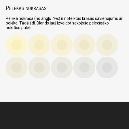
P
ELĒKAS NOKRĀSAS
Pelēka nokrāsa (no angļu
tins
) ir noteiktas krāsas savienojums ar
pelēko. Tādējādi, Blonds ļauj izveidot sekojošo pelecīgāko
nokrāsu paleti: