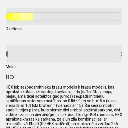
Dzeltens
Melns
H
EX
HEX jeb sešpadsmitnieku krāsu modelis ir krāsu modelis, kas
apraksta krāsas, izmantojot sešas vai trīs (saīsināta versija;
pieļaujama tikai noteiktos gadījumos) sešpadsmitnieku
skaitīšanas sistemas mainīgos, no 0 līdz 9 un no burtā a (kas ir
vienāds ar 10) līdz brutam f (vienāds ar 15). Šie seši simboli ir
sadalīti trijos pāros, kurs piemie divi simboli apzīmē sarkano, divi
vidējie - zaļo, un divi pēdējie - zilo krāsu. Līdzīgi RGB modelim, HEX
apraksta krāsas kā sarkanā, zaļā un zilā kombinācijas, ar
minimālo vērtību 0 (00 HEX sistēmā) un maksimālo vertību 255