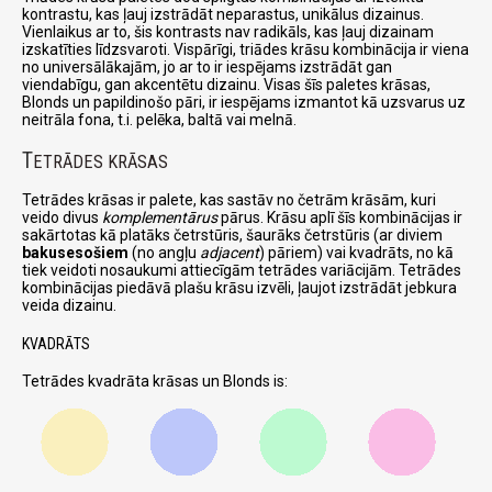
kontrastu, kas ļauj izstrādāt neparastus, unikālus dizainus.
Vienlaikus ar to, šis kontrasts nav radikāls, kas ļauj dizainam
izskatīties līdzsvaroti. Vispārīgi, triādes krāsu kombinācija ir viena
no universālākajām, jo ar to ir iespējams izstrādāt gan
viendabīgu, gan akcentētu dizainu. Visas šīs paletes krāsas,
Blonds un papildinošo pāri, ir iespējams izmantot kā uzsvarus uz
neitrāla fona, t.i. pelēka, baltā vai melnā.
T
ETRĀDES KRĀSAS
Tetrādes krāsas ir palete, kas sastāv no četrām krāsām, kuri
veido divus
komplementārus
pārus. Krāsu aplī šīs kombinācijas ir
sakārtotas kā platāks četrstūris, šaurāks četrstūris (ar diviem
bakusesošiem
(no angļu
adjacent
) pāriem) vai kvadrāts, no kā
tiek veidoti nosaukumi attiecīgām tetrādes variācijām. Tetrādes
kombinācijas piedāvā plašu krāsu izvēli, ļaujot izstrādāt jebkura
veida dizainu.
KVADRĀTS
Tetrādes kvadrāta krāsas un Blonds is: