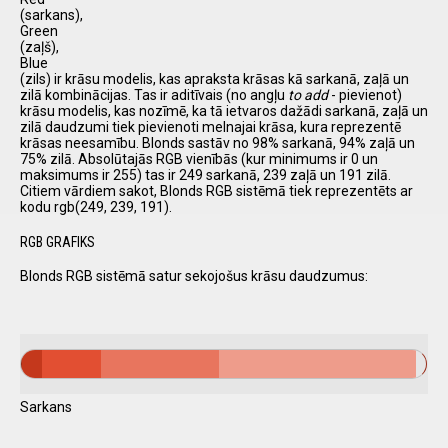
(sarkans),
Green
(zaļš),
Blue
(zils) ir krāsu modelis, kas apraksta krāsas kā sarkanā, zaļā un
zilā kombinācijas. Tas ir aditīvais (no angļu
to add
- pievienot)
krāsu modelis, kas nozīmē, ka tā ietvaros dažādi sarkanā, zaļā un
zilā daudzumi tiek pievienoti melnajai krāsa, kura reprezentē
krāsas neesamību. Blonds sastāv no 98% sarkanā, 94% zaļā un
75% zilā. Absolūtajās RGB vienībās (kur minimums ir 0 un
maksimums ir 255) tas ir 249 sarkanā, 239 zaļā un 191 zilā.
Citiem vārdiem sakot, Blonds RGB sistēmā tiek reprezentēts ar
kodu rgb(249, 239, 191).
RGB GRAFIKS
Blonds RGB sistēmā satur sekojošus krāsu daudzumus:
Sarkans