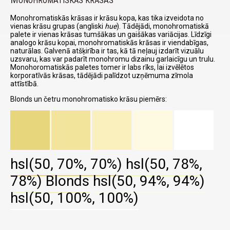
ONOHROMATISKĀS KRĀSAS
Monohromatiskās krāsas ir krāsu kopa, kas tika izveidota no
vienas krāsu grupas (angliski
hue
). Tādējādi, monohromatiskā
palete ir vienas krāsas tumšākas un gaišākas variācijas. Līdzīgi
analogo krāsu kopai, monohromatiskās krāsas ir viendabīgas,
naturālas. Galvenā atšķirība ir tas, kā tā neļauj izdarīt vizuālu
uzsvaru, kas var padarīt monohromu dizainu garlaicīgu un trulu.
Monohoromatiskās paletes tomer ir labs rīks, lai izvēlētos
korporatīvās krāsas, tādējādi palīdzot uzņēmuma zīmola
attīstībā.
Blonds un četru monohromatisko krāsu piemērs:
hsl(50, 70%, 70%)
hsl(50, 78%,
78%)
Blonds
hsl(50, 94%, 94%)
hsl(50, 100%, 100%)