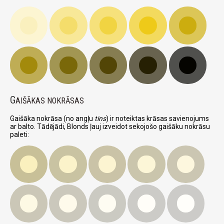
G
AIŠĀKAS NOKRĀSAS
Gaišāka nokrāsa (no angļu
tins
) ir noteiktas krāsas savienojums
ar balto. Tādējādi, Blonds ļauj izveidot sekojošo gaišāku nokrāsu
paleti: