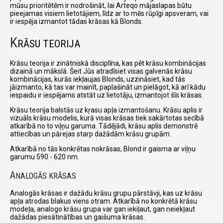
mūsu prioritētēm ir nodrošināt, lai Arteqo mājaslapas būtu
pieejamas visiem lietotājiem, līdz ar to mēs rūpīgi apsveram, vai
ir iespēja izmantot tādas krāsas kā Blonds.
K
RĀSU TEORIJA
Krāsu teorija ir zinātniskā disciplīna, kas pēt krāsu kombinācijas
dizainā un mākslā. Šeit Jūs atradīsiet visas galvenās krāsu
kombinācijas, kurās iekļaujas Blonds, uzzināsiet, kad tās
jāizmanto, kā tas var mainīt, paplašināt un pielāgot, kā arī kādu
iespaidu ir iespējams atstāt uz lietotāju, izmantojot šīs krāsas.
Krāsu teorija balstās uz kŗasu apļa izmantošanu. Krāsu aplis ir
vizuāls krāsu modelis, kurā visas krāsas tiek sakārtotas secībā
atkarībā no to viļņu garuma. Tādējādi, krāsu aplis demonstrē
attiecības un pārejas starp dažādām krāsu grupām.
Atkarībā no tās konkrētas nokrāsas, Blond ir gaisma ar viļņu
garumu 590 - 620 nm.
A
NALOGĀS KRĀSAS
Analogās krāsas ir dažādu krāsu grupu pārstāvji, kas uz krāsu
apļa atrodas blakus viens otram. Atkarībā no konkrētā krāsu
modeļa, analogo krāsu grupa var gan iekiļaut, gan neiekļaut
dažādas piesātinātības un gaišuma krāsas.