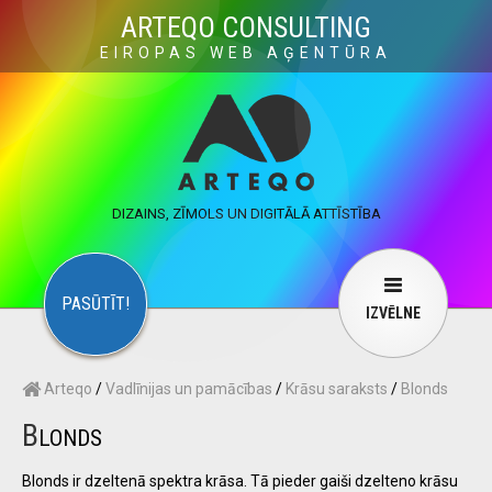
×
ARTEQO CONSULTING
EIROPAS WEB AĢENTŪRA
ARTEQO CONSULTING SERVICES
×
CONTACT
ARTEQO
Websites
Web Development
Structure
DIZAINS, ZĪMOLS UN DIGITĀLĀ ATTĪSTĪBA
Marketing
Internet marketing
Copywriting
Visuals
Web design
Multimedia
PASŪTĪT!
IZVĒLNE
Services
User guide
F.A.Q.
Arteqo
/
Vadlīnijas un pamācības
/
Krāsu saraksts
/
Blonds
English
Русский
…
B
LONDS
Contact Us
Blonds ir dzeltenā spektra krāsa. Tā pieder gaiši dzelteno krāsu