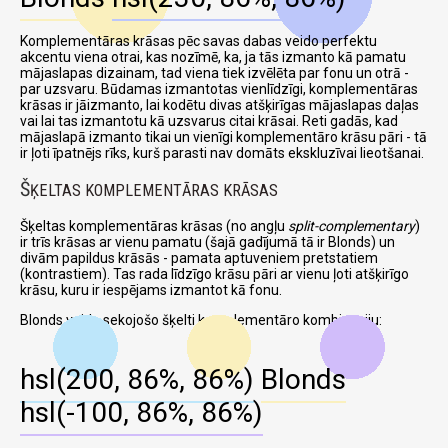
Komplementāras krāsas pēc savas dabas veido perfektu
akcentu viena otrai, kas nozīmē, ka, ja tās izmanto kā pamatu
mājaslapas dizainam, tad viena tiek izvēlēta par fonu un otrā -
par uzsvaru. Būdamas izmantotas vienlīdzīgi, komplementāras
krāsas ir jāizmanto, lai kodētu divas atšķirīgas mājaslapas daļas
vai lai tas izmantotu kā uzsvarus citai krāsai. Reti gadās, kad
mājaslapā izmanto tikai un vienīgi komplementāro krāsu pāri - tā
ir ļoti īpatnējs rīks, kurš parasti nav domāts ekskluzīvai lieotšanai.
Š
ĶELTAS KOMPLEMENTĀRAS KRĀSAS
Šķeltas komplementāras krāsas (no angļu
split-complementary
)
ir trīs krāsas ar vienu pamatu (šajā gadījumā tā ir Blonds) un
divām papildus krāsās - pamata aptuveniem pretstatiem
(kontrastiem). Tas rada līdzīgo krāsu pāri ar vienu ļoti atšķirīgo
krāsu, kuru ir iespējams izmantot kā fonu.
Blonds veido sekojošo šķelti komplementāro kombināciju:
hsl(200, 86%, 86%)
Blonds
hsl(-100, 86%, 86%)