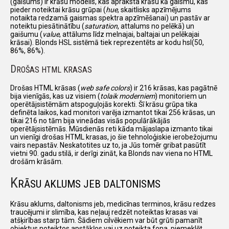
(gaišums) ir krāsu modelis, kas apraksta krāsu kā gaismu, kas
pieder noteiktai krāsu grūpai (
hue
, skaitlisks apzīmējums
notaikta redzamā gaismas spektra apzīmēšanai) un pastāv ar
noteiktu piesātinātību (
saturation
, attalums no pelēkā) un
gaišumu (
value
, attālums līdz melnajai, baltajai un pelēkajai
krāsai). Blonds HSL sistēmā tiek reprezentēts ar kodu hsl(50,
86%, 86%).
D
ROŠAS HTML KRASAS
Drošas HTML krāsas (
web safe colors
) ir 216 krāsas, kas pagātnē
bija vienīgās, kas uz visiem (
tolaik moderniem
) monitoriem un
operētājsistēmām atspoguļojās korekti. Šī krāsu grūpa tika
definēta laikos, kad monitori varēja izmantot tikai 256 krāsas, un
tikai 216 no tām bija vineādas visās populārākājās
operētājsistēmās. Mūsdienās reti kāda mājaslapa izmanto tikai
un vienīgi drošas HTML krasas, jo šie tehnoloģiskie ierobežojumu
vairs nepastāv. Neskatotites uz to, ja Jūs tomēr gribat pasūtīt
vietni 90. gadu stilā, ir derīgi zināt, ka Blonds nav viena no HTML
drošām krāsām.
K
RĀSU AKLUMS JEB DALTONISMS
Krāsu aklums, daltonisms jeb, medicīnas terminos, krāsu redzes
traucējumi ir slimība, kas neļauj redzēt noteiktas krasas vai
atšķirības starp tām. Šādiem cilvēkiem var būt grūti pamanīt
objektus noteiktos apstākļos vai uz noteikta fona, piemeklēt