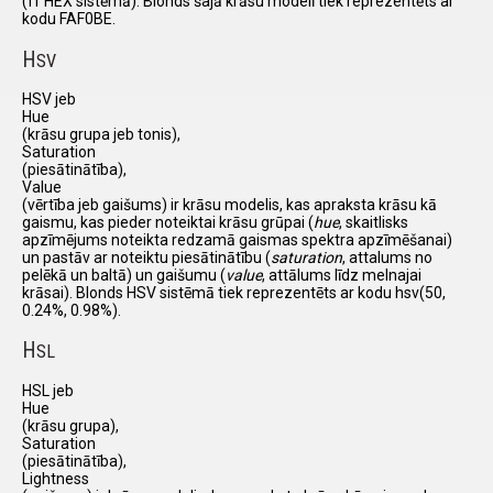
(ff HEX sistēmā). Blonds šajā krāsu modelī tiek reprezentēts ar
kodu FAF0BE.
H
SV
HSV jeb
Hue
(krāsu grupa jeb tonis),
Saturation
(piesātinātība),
Value
(vērtība jeb gaišums) ir krāsu modelis, kas apraksta krāsu kā
gaismu, kas pieder noteiktai krāsu grūpai (
hue
, skaitlisks
apzīmējums noteikta redzamā gaismas spektra apzīmēšanai)
un pastāv ar noteiktu piesātinātību (
saturation
, attalums no
pelēkā un baltā) un gaišumu (
value
, attālums līdz melnajai
krāsai). Blonds HSV sistēmā tiek reprezentēts ar kodu hsv(50,
0.24%, 0.98%).
H
SL
HSL jeb
Hue
(krāsu grupa),
Saturation
(piesātinātība),
Lightness