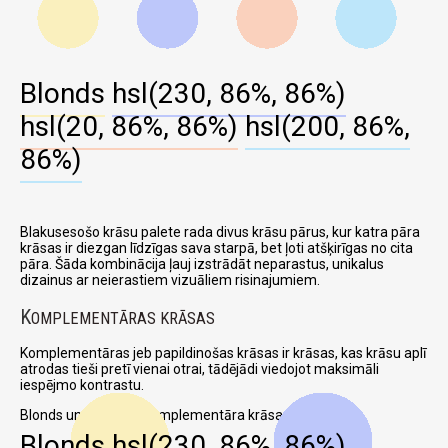
Blonds
hsl(230, 86%, 86%)
hsl(20, 86%, 86%)
hsl(200, 86%,
86%)
Blakusesošo krāsu palete rada divus krāsu pārus, kur katra pāra
krāsas ir diezgan līdzīgas sava starpā, bet ļoti atšķirīgas no cita
pāra. Šāda kombinācija ļauj izstrādāt neparastus, unikalus
dizainus ar neierastiem vizuāliem risinajumiem.
K
OMPLEMENTĀRAS KRĀSAS
Komplementāras jeb papildinošas krāsas ir krāsas, kas krāsu aplī
atrodas tieši pretī vienai otrai, tādējādi viedojot maksimāli
iespējmo kontrastu.
Blonds un attiecīga komplementāra krāsa:
Blonds
hsl(230, 86%, 86%)