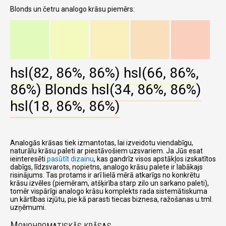
Blonds un četru analogo krāsu piemērs:
hsl(82, 86%, 86%)
hsl(66, 86%,
86%)
Blonds
hsl(34, 86%, 86%)
hsl(18, 86%, 86%)
Analogās krāsas tiek izmantotas, lai izveidotu viendabīgu,
naturālu krāsu paleti ar piestāvošiem uzsvariem. Ja Jūs esat
ieinteresēti
pasūtīt dizainu
, kas gandrīz visos apstākļos izskatītos
dabīgs, līdzsvarots, nopietns, analogo krāsu palete ir labākajs
risinājums. Tas protams ir arī lielā mērā atkarīgs no konkrētu
krāsu izvēles (piemēram, atšķirība starp zilo un sarkano paleti),
tomēr vispārīgi analogo krāsu komplekts rada sistemātiskuma
un kārtības izjūtu, pie kā parasti tiecas biznesa, ražošanas u.tml.
uzņēmumi.
M