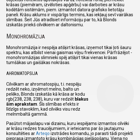
krāsas (piemēram, izvēloties apģērbu) vai darboties ar krāsu
kodētām sistēmām, piem. izmantot datora grafisko lietotāju
paneli. Krāsu aklums ir vispārīgs termins, kas iekļauj sevī vairākas
slimības. Šeit Jūs atradīsiet informāciju par to, kā Blonds
izskatās priekš cilvēkiem ar daltonismu.
M
ONOHROMĀZIJA
Monohromāzija ir nespēja atšķirt krāsas, izņemot tikai ļoti šauru
spektru, kas atbilst vienai gaismas viļņu frekvencei. Pārfrāzējot -
monohromāzijas slimnieki spēj atšķirt tikai vienas krāsas
tumšākas un gaišākas nokrāsas.
AHROMATOPSIJA
Cilvēkam ar ahromatospiju, t.i. nespēju
redzēt neko, izņēmot melno, balto un
pelēko, Blonds izskatās kā krāsa ar kodu
rgb(238, 238, 238), kuru var redzēt
blakus
šim aprakstam
. Šīs slimības efekts ir
līdzīgs stavoklim, kad cilvēks visu redz
melnmbaltā gammā.
Pasūtot mājaslapu vai dizainu, kuru iespējams izmantos cilvēki
ar krāsu redzes traucējumiem, ir ieteicams par šo jautajumu
konsultēties ar
Arteqo
izstrādes komandu, jo parasti tādi projekti
pieprasa izmantoto krāsu kombinācijas pielāgošanu. Viena no