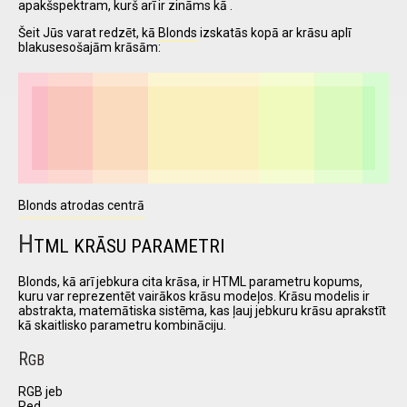
apakšspektram, kurš arī ir zināms kā .
Šeit Jūs varat redzēt, kā
Blonds
izskatās kopā ar krāsu aplī
blakusesošajām krāsām:
I have
read and
accept the
terms and
conditions
Blonds atrodas centrā
H
TML KRĀSU PARAMETRI
Blonds, kā arī jebkura cita krāsa, ir HTML parametru kopums,
kuru var reprezentēt vairākos krāsu modeļos. Krāsu modelis ir
abstrakta, matemātiska sistēma, kas ļauj jebkuru krāsu aprakstīt
kā skaitlisko parametru kombināciju.
R
GB
RGB jeb
Red