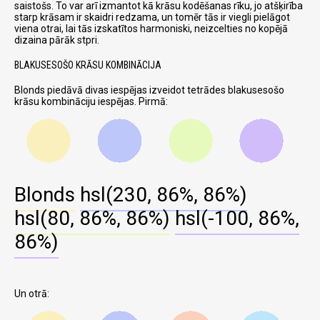
saistošs. To var arī izmantot kā krāsu kodēšanas rīku, jo atšķirība
starp krāsam ir skaidri redzama, un tomēr tās ir viegli pielāgot
viena otrai, lai tās izskatītos harmoniski, neizcelties no kopējā
dizaina pārāk stpri.
BLAKUSESOŠO KRĀSU KOMBINĀCIJA
Blonds piedāvā divas iespējas izveidot tetrādes blakusesošo
krāsu kombināciju iespējas. Pirmā:
Blonds
hsl(230, 86%, 86%)
hsl(80, 86%, 86%)
hsl(-100, 86%,
86%)
Un otrā: