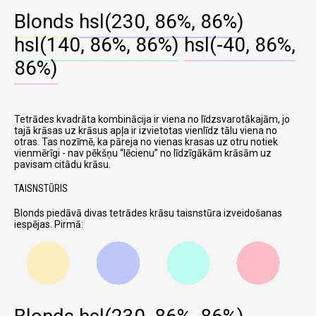
Blonds
hsl(230, 86%, 86%)
hsl(140, 86%, 86%)
hsl(-40, 86%,
86%)
Tetrādes kvadrāta kombinācija ir viena no līdzsvarotākajām, jo
tajā krāsas uz krāsus apļa ir izvietotas vienlīdz tālu viena no
otras. Tas nozīmē, ka pāreja no vienas krasas uz otru notiek
vienmērīgi - nav pēkšņu
lēcienu
no līdzīgākām krāsām uz
pavisam citādu krāsu.
TAISNSTŪRIS
Blonds piedāvā divas tetrādes krāsu taisnstūra izveidošanas
iespējas. Pirmā: