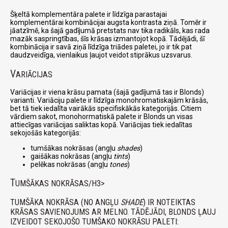
Šķeltā komplementāra palete ir līdzīga parastajai
komplementārai kombinācijai augsta kontrasta ziņā. Tomēr ir
jāatzīmē, ka šajā gadījumā pretstats nav tika radikāls, kas rada
mazāk saspringtības, šīs krāsas izmantojot kopā. Tādējādi, šī
kombinācija ir savā ziņā līdzīga triādes paletei, jo ir tik pat
daudzveidīga, vienlaikus ļaujot veidot stiprākus uzsvarus.
V
ARIĀCIJAS
Variācijas ir viena krāsu pamata (šajā gadījumā tas ir Blonds)
varianti. Variāciju palete ir līdzīga monohromatiskajām krāsās,
bet tā tiek iedalīta vairākās specifiskākās kategorijās. Citiem
vārdiem sakot, monohormatiskā palete ir Blonds un visas
attiecīgas variācijas saliktas kopā. Variācijas tiek iedalītas
sekojošās kategorijās:
tumšākas nokrāsas (angļu
shades
)
gaišākas nokrāsas (angļu
tints
)
pelēkas nokrāsas (angļu
tones
)
T
UMŠĀKAS NOKRĀSAS/H3>
TUMŠĀKA NOKRĀSA (NO ANGĻU
SHADE
) IR NOTEIKTAS
KRĀSAS SAVIENOJUMS AR MELNO. TĀDĒJĀDI, BLONDS ĻAUJ
IZVEIDOT SEKOJOŠO TUMŠAKO NOKRĀSU PALETI: