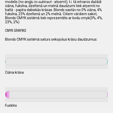
modelis (no angļu
to subtract
- atņemt), t.i. tā ietvaros dažādi
ciāna, fuksīna, dzeltenā un melnā daudzumi tiek atņemti no
baltā - papīra dabiskās krāsas. Blonds sastāv no 0% ciāna, 4%
fuksīna, 23% dzeltenā un 2% melnā. Citiem vārdiem sakot,
Blonds CMYK sistēmā tiek reprezentēts ar kodu cmyk(0%, 4%,
23%, 2%)
CMYK GRAFIKS
Blonds CMYK sistēmā saturs sekojošus krāsu daudzumus:
Ciāna krāsa
Fuskīns