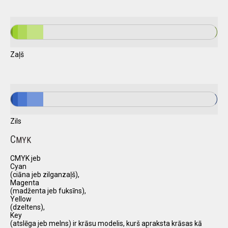
Zaļš
Zils
C
MYK
CMYK jeb
Cyan
(ciāna jeb zilganzaļš),
Magenta
(madženta jeb fuksīns),
Yellow
(dzeltens),
Key
(atslēga jeb melns) ir krāsu modelis, kurš apraksta krāsas kā