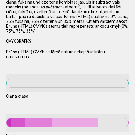
ciāna, fuksīna und dzeltena kombinācijas. Šis ir subtraktīvais
modelis (no angļu
to subtract
- atņemt), t.i. tā ietvaros dažādi
ciāna, fuksīna, dzeltenā un melnā daudzumi tiek atņemti no
baltā - papīra dabiskās krāsas. Brūns (HTML) sastāv no 0% ciāna,
75% fuksīna, 75% dzeltenā un 35% melnā. Citiem vārdiem sakot,
Brūns (HTML) CMYK sistēmā tiek reprezentēts ar kodu cmyk(0%,
75%, 75%, 35%)
CMYK GRAFIKS
Brūns (HTML) CMYK sistēmā saturs sekojošus krāsu
daudzumus:
Ciāna krāsa