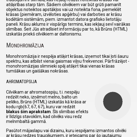
atšķirības starp tām. Šādiem cilvēkiem var būt grūti pamanīt
objektus noteiktos apstākļos vai uz noteikta fona, piemeklēt
krāsas (piemēram, izvēloties apģērbu) vai darboties ar krāsu
kodētām sistēmām, piem. izmantot datora grafisko lietotāju
paneli. Krāsu aklums ir vispārīgs termins, kas iekļauj sevī vairākas
slimības. Šeit Jūs atradīsiet informāciju par to, kā Brūns (HTML)
izskatās priekš cilvēkiem ar daltonismu.
M
ONOHROMĀZIJA
Monohromāzija ir nespēja atšķirt krāsas, izņemot tikai ļoti šauru
spektru, kas atbilst vienai gaismas viļņu frekvencei. Pārfrāzējot -
monohromāzijas slimnieki spēj atšķirt tikai vienas krāsas
tumšākas un gaišākas nokrāsas.
AHROMATOPSIJA
Cilvēkam ar ahromatospiju, t.i. nespēju
redzēt neko, izņēmot melno, balto un
pelēko, Brūns (HTML) izskatās kā krāsa ar
kodu rgb(67, 67, 67), kuru var redzēt
blakus šim aprakstam
. Šīs slimības efekts
ir līdzīgs stavoklim, kad cilvēks visu redz
melnmbaltā gammā.
Pasūtot mājaslapu vai dizainu, kuru iespējams izmantos cilvēki
ar krāsu redzes traucējumiem, ir ieteicams par šo jautajumu