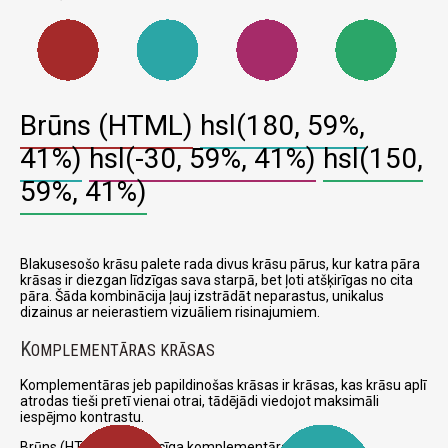
Brūns (HTML)
hsl(180, 59%,
41%)
hsl(-30, 59%, 41%)
hsl(150,
59%, 41%)
Blakusesošo krāsu palete rada divus krāsu pārus, kur katra pāra
krāsas ir diezgan līdzīgas sava starpā, bet ļoti atšķirīgas no cita
pāra. Šāda kombinācija ļauj izstrādāt neparastus, unikalus
dizainus ar neierastiem vizuāliem risinajumiem.
K
OMPLEMENTĀRAS KRĀSAS
Komplementāras jeb papildinošas krāsas ir krāsas, kas krāsu aplī
atrodas tieši pretī vienai otrai, tādējādi viedojot maksimāli
iespējmo kontrastu.
Brūns (HTML) un attiecīga komplementāra krāsa: