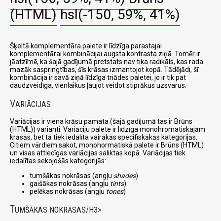
(HTML)
hsl(-150, 59%, 41%)
Šķeltā komplementāra palete ir līdzīga parastajai
komplementārai kombinācijai augsta kontrasta ziņā. Tomēr ir
jāatzīmē, ka šajā gadījumā pretstats nav tika radikāls, kas rada
mazāk saspringtības, šīs krāsas izmantojot kopā. Tādējādi, šī
kombinācija ir savā ziņā līdzīga triādes paletei, jo ir tik pat
daudzveidīga, vienlaikus ļaujot veidot stiprākus uzsvarus.
V
ARIĀCIJAS
Variācijas ir viena krāsu pamata (šajā gadījumā tas ir Brūns
(HTML)) varianti. Variāciju palete ir līdzīga monohromatiskajām
krāsās, bet tā tiek iedalīta vairākās specifiskākās kategorijās.
Citiem vārdiem sakot, monohormatiskā palete ir Brūns (HTML)
un visas attiecīgas variācijas saliktas kopā. Variācijas tiek
iedalītas sekojošās kategorijās:
tumšākas nokrāsas (angļu
shades
)
gaišākas nokrāsas (angļu
tints
)
pelēkas nokrāsas (angļu
tones
)
T
UMŠĀKAS NOKRĀSAS/H3>