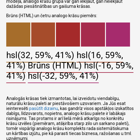
modeļa, analogo krāsu grupa var gan iekiļaut, gan neiekļaut
dažādas piesātinātības un gaišuma krāsas.
Brūns (HTML) un četru analogo krāsu piemērs:
hsl(32, 59%, 41%)
hsl(16, 59%,
41%)
Brūns (HTML)
hsl(-16, 59%,
41%)
hsl(-32, 59%, 41%)
Analogās krāsas tiek izmantotas, lai izveidotu viendabīgu,
naturālu krāsu paleti ar piestāvošiem uzsvariem. Ja Jūs esat
ieinteresēti
pasūtīt dizainu
, kas gandrīz visos apstākļos izskatītos
dabīgs, līdzsvarots, nopietns, analogo krāsu palete ir labākajs
risinājums. Tas protams ir arī lielā mērā atkarīgs no konkrētu
krāsu izvēles (piemēram, atšķirība starp zilo un sarkano paleti),
tomēr vispārīgi analogo krāsu komplekts rada sistemātiskuma
un kārtības izjūtu, pie kā parasti tiecas biznesa, ražošanas u.tml.
uzņēmumi.