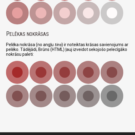
P
ELĒKAS NOKRĀSAS
Pelēka nokrāsa (no angļu
tins
) ir noteiktas krāsas savienojums ar
pelēko. Tādējādi, Brūns (HTML) ļauj izveidot sekojošo pelecīgāko
nokrāsu paleti: