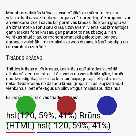
Monohromatiskās krāsas ir visderīgākās uzņēmumiem, kuri
vēlas attstīt savu zīmolu vai organizē
rebrendinga
kampaņu, vai
arī vienkārši izcelt savas korporatīvas krāsas. Šo krāsu grupu var
arī izmantot kā fonu cītu krāsu uzsvariem, vienlaikus izmantojot
gan varākas fona krāsas, gan paturot to neuzbāzīgu. Ir arī
vairākas situācijas, ka monohromatiskā palete pati par sevi
darbojas vislabāk - minimalistisks web dizains, kā arī logotipu un
citu simbolu izstrāde.
T
RIĀDES KRĀSAS
Triādes krāsas ir trīs krasas, kas krāsu aplī atrodas vienādā
attalumā viena no otras. Tā ir viena no vienkāršākajām, tomēr
daudzveidīgākajām krāsu kombinācijas, jo tajā ietilpst vairāk
nekā divas krāsas no dažādu krāsu grupām. Tas ļauj izstrādāt
vienkāršus, bet efektīgus un pilnvērtīgus mājaslapu dizainus.
Brūns (HTML) un divas triādes krāsas:
hsl(120, 59%, 41%)
Brūns
(HTML)
hsl(-120, 59%, 41%)