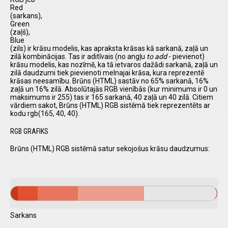
Red
(sarkans),
Green
(zaļš),
Blue
(zils) ir krāsu modelis, kas apraksta krāsas kā sarkanā, zaļā un
zilā kombinācijas. Tas ir aditīvais (no angļu
to add
- pievienot)
krāsu modelis, kas nozīmē, ka tā ietvaros dažādi sarkanā, zaļā un
zilā daudzumi tiek pievienoti melnajai krāsa, kura reprezentē
krāsas neesamību. Brūns (HTML) sastāv no 65% sarkanā, 16%
zaļā un 16% zilā. Absolūtajās RGB vienībās (kur minimums ir 0 un
maksimums ir 255) tas ir 165 sarkanā, 40 zaļā un 40 zilā. Citiem
vārdiem sakot, Brūns (HTML) RGB sistēmā tiek reprezentēts ar
kodu rgb(165, 40, 40).
RGB GRAFIKS
Brūns (HTML) RGB sistēmā satur sekojošus krāsu daudzumus:
Sarkans