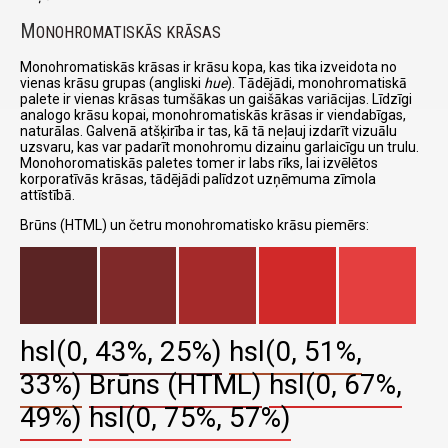
M
ONOHROMATISKĀS KRĀSAS
Monohromatiskās krāsas ir krāsu kopa, kas tika izveidota no
vienas krāsu grupas (angliski
hue
). Tādējādi, monohromatiskā
palete ir vienas krāsas tumšākas un gaišākas variācijas. Līdzīgi
analogo krāsu kopai, monohromatiskās krāsas ir viendabīgas,
naturālas. Galvenā atšķirība ir tas, kā tā neļauj izdarīt vizuālu
uzsvaru, kas var padarīt monohromu dizainu garlaicīgu un trulu.
Monohoromatiskās paletes tomer ir labs rīks, lai izvēlētos
korporatīvās krāsas, tādējādi palīdzot uzņēmuma zīmola
attīstībā.
Brūns (HTML) un četru monohromatisko krāsu piemērs:
hsl(0, 43%, 25%)
hsl(0, 51%,
33%)
Brūns (HTML)
hsl(0, 67%,
49%)
hsl(0, 75%, 57%)