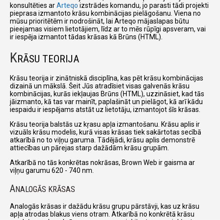
konsultēties ar
Arteqo
izstrādes komandu, jo parasti tādi projekti
pieprasa izmantoto krāsu kombinācijas pielāgošanu. Viena no
mūsu prioritētēm ir nodrošināt, lai Arteqo mājaslapas būtu
pieejamas visiem lietotājiem, līdz ar to mēs rūpīgi apsveram, vai
ir iespēja izmantot tādas krāsas kā Brūns (HTML).
K
RĀSU TEORIJA
Krāsu teorija ir zinātniskā disciplīna, kas pēt krāsu kombinācijas
dizainā un mākslā. Šeit Jūs atradīsiet visas galvenās krāsu
kombinācijas, kurās iekļaujas Brūns (HTML), uzzināsiet, kad tās
jāizmanto, kā tas var mainīt, paplašināt un pielāgot, kā arī kādu
iespaidu ir iespējams atstāt uz lietotāju, izmantojot šīs krāsas.
Krāsu teorija balstās uz kŗasu apļa izmantošanu. Krāsu aplis ir
vizuāls krāsu modelis, kurā visas krāsas tiek sakārtotas secībā
atkarībā no to viļņu garuma. Tādējādi, krāsu aplis demonstrē
attiecības un pārejas starp dažādām krāsu grupām.
Atkarībā no tās konkrētas nokrāsas, Brown Web ir gaisma ar
viļņu garumu 620 - 740 nm.
A
NALOGĀS KRĀSAS
Analogās krāsas ir dažādu krāsu grupu pārstāvji, kas uz krāsu
apļa atrodas blakus viens otram. Atkarībā no konkrētā krāsu