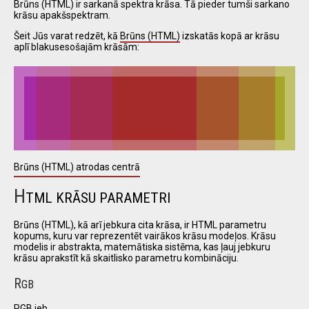
Brūns (HTML) ir sarkanā spektra krāsa. Tā pieder tumši sarkano
krāsu apakšspektram.
Šeit Jūs varat redzēt, kā
Brūns (HTML)
izskatās kopā ar krāsu
I have
aplī blakusesošajām krāsām:
read and
accept the
terms and
conditions
Brūns (HTML) atrodas centrā
H
TML KRĀSU PARAMETRI
Brūns (HTML), kā arī jebkura cita krāsa, ir HTML parametru
kopums, kuru var reprezentēt vairākos krāsu modeļos. Krāsu
modelis ir abstrakta, matemātiska sistēma, kas ļauj jebkuru
krāsu aprakstīt kā skaitlisko parametru kombināciju.
R
GB
RGB jeb