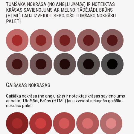
TUMŠĀKA NOKRĀSA (NO ANGĻU
SHADE
) IR NOTEIKTAS
KRĀSAS SAVIENOJUMS AR MELNO. TĀDĒJĀDI, BRŪNS
(HTML) ĻAUJ IZVEIDOT SEKOJOŠO TUMŠAKO NOKRĀSU
PALETI:
G
AIŠĀKAS NOKRĀSAS
Gaišāka nokrāsa (no angļu
tins
) ir noteiktas krāsas savienojums
ar balto. Tādējādi, Brūns (HTML) ļauj izveidot sekojošo gaišāku
nokrāsu paleti: