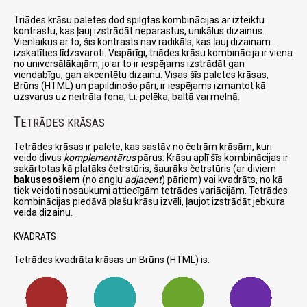
Triādes krāsu paletes dod spilgtas kombinācijas ar izteiktu
kontrastu, kas ļauj izstrādāt neparastus, unikālus dizainus.
Vienlaikus ar to, šis kontrasts nav radikāls, kas ļauj dizainam
izskatīties līdzsvaroti. Vispārīgi, triādes krāsu kombinācija ir viena
no universālākajām, jo ar to ir iespējams izstrādāt gan
viendabīgu, gan akcentētu dizainu. Visas šīs paletes krāsas,
Brūns (HTML) un papildinošo pāri, ir iespējams izmantot kā
uzsvarus uz neitrāla fona, t.i. pelēka, baltā vai melnā.
T
ETRĀDES KRĀSAS
Tetrādes krāsas ir palete, kas sastāv no četrām krāsām, kuri
veido divus
komplementārus
pārus. Krāsu aplī šīs kombinācijas ir
sakārtotas kā platāks četrstūris, šaurāks četrstūris (ar diviem
bakusesošiem
(no angļu
adjacent
) pāriem) vai kvadrāts, no kā
tiek veidoti nosaukumi attiecīgām tetrādes variācijām. Tetrādes
kombinācijas piedāvā plašu krāsu izvēli, ļaujot izstrādāt jebkura
veida dizainu.
KVADRĀTS
Tetrādes kvadrāta krāsas un Brūns (HTML) is: