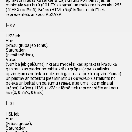
apraksta krāsas kā sarkanā, zaļā un zilā kombinācijas, ar
minimālo vērtību 0 (00 HEX sistēmā) un maksimālo vertību 255
(ff HEX sistēmā). Brūns (HTML) šajā krāsu modelī tiek
reprezentēts ar kodu A52A2A.
H
SV
HSV jeb
Hue
(krāsu grupa jeb tonis),
Saturation
(piesātinātība),
Value
(vērtība jeb gaišums) ir krāsu modelis, kas apraksta krāsu kā
gaismu, kas pieder noteiktai krāsu grūpai (
hue
, skaitlisks
apzīmējums noteikta redzamā gaismas spektra apzīmēšanai)
un pastāv ar noteiktu piesātinātību (
saturation
, attalums no
pelēkā un baltā) un gaišumu (
value
, attālums līdz melnajai
krāsai). Brūns (HTML) HSV sistēmā tiek reprezentēts ar kodu
hsv(0, 0.75%, 0.65%).
H
SL
HSL jeb
Hue
(krāsu grupa),
Saturation