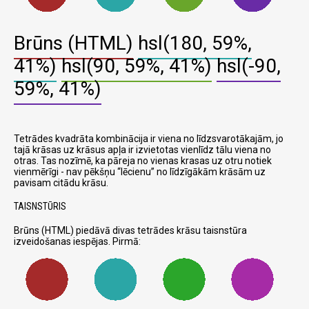
Brūns (HTML)
hsl(180, 59%,
41%)
hsl(90, 59%, 41%)
hsl(-90,
59%, 41%)
Tetrādes kvadrāta kombinācija ir viena no līdzsvarotākajām, jo
tajā krāsas uz krāsus apļa ir izvietotas vienlīdz tālu viena no
otras. Tas nozīmē, ka pāreja no vienas krasas uz otru notiek
vienmērīgi - nav pēkšņu
lēcienu
no līdzīgākām krāsām uz
pavisam citādu krāsu.
TAISNSTŪRIS
Brūns (HTML) piedāvā divas tetrādes krāsu taisnstūra
izveidošanas iespējas. Pirmā: