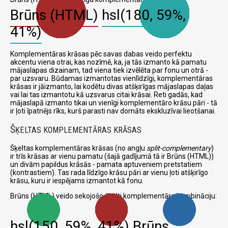
Brūns (HTML)
hsl(180, 59%,
41%)
Komplementāras krāsas pēc savas dabas veido perfektu
akcentu viena otrai, kas nozīmē, ka, ja tās izmanto kā pamatu
mājaslapas dizainam, tad viena tiek izvēlēta par fonu un otrā -
par uzsvaru. Būdamas izmantotas vienlīdzīgi, komplementāras
krāsas ir jāizmanto, lai kodētu divas atšķirīgas mājaslapas daļas
vai lai tas izmantotu kā uzsvarus citai krāsai. Reti gadās, kad
mājaslapā izmanto tikai un vienīgi komplementāro krāsu pāri - tā
ir ļoti īpatnējs rīks, kurš parasti nav domāts ekskluzīvai lieotšanai.
Š
ĶELTAS KOMPLEMENTĀRAS KRĀSAS
Šķeltas komplementāras krāsas (no angļu
split-complementary
)
ir trīs krāsas ar vienu pamatu (šajā gadījumā tā ir Brūns (HTML))
un divām papildus krāsās - pamata aptuveniem pretstatiem
(kontrastiem). Tas rada līdzīgo krāsu pāri ar vienu ļoti atšķirīgo
krāsu, kuru ir iespējams izmantot kā fonu.
Brūns (HTML) veido sekojošo šķelti komplementāro kombināciju:
hsl(150, 59%, 41%)
Brūns