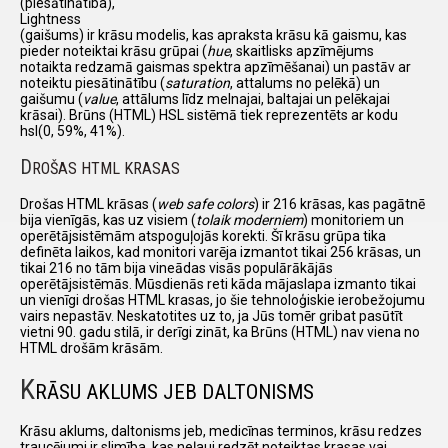
(piesātinātība),
Lightness
(gaišums) ir krāsu modelis, kas apraksta krāsu kā gaismu, kas
pieder noteiktai krāsu grūpai (
hue
, skaitlisks apzīmējums
notaikta redzamā gaismas spektra apzīmēšanai) un pastāv ar
noteiktu piesātinātību (
saturation
, attalums no pelēkā) un
gaišumu (
value
, attālums līdz melnajai, baltajai un pelēkajai
krāsai). Brūns (HTML) HSL sistēmā tiek reprezentēts ar kodu
hsl(0, 59%, 41%).
D
ROŠAS HTML KRASAS
Drošas HTML krāsas (
web safe colors
) ir 216 krāsas, kas pagātnē
bija vienīgās, kas uz visiem (
tolaik moderniem
) monitoriem un
operētājsistēmām atspoguļojās korekti. Šī krāsu grūpa tika
definēta laikos, kad monitori varēja izmantot tikai 256 krāsas, un
tikai 216 no tām bija vineādas visās populārākājās
operētājsistēmās. Mūsdienās reti kāda mājaslapa izmanto tikai
un vienīgi drošas HTML krasas, jo šie tehnoloģiskie ierobežojumu
vairs nepastāv. Neskatotites uz to, ja Jūs tomēr gribat pasūtīt
vietni 90. gadu stilā, ir derīgi zināt, ka Brūns (HTML) nav viena no
HTML drošām krāsām.
K
RĀSU AKLUMS JEB DALTONISMS
Krāsu aklums, daltonisms jeb, medicīnas terminos, krāsu redzes
traucējumi ir slimība, kas neļauj redzēt noteiktas krasas vai