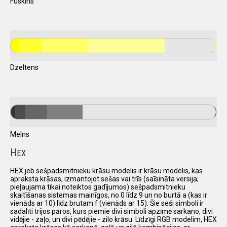
Fuskīns
Dzeltens
Melns
H
EX
HEX jeb sešpadsmitnieku krāsu modelis ir krāsu modelis, kas
apraksta krāsas, izmantojot sešas vai trīs (saīsināta versija;
pieļaujama tikai noteiktos gadījumos) sešpadsmitnieku
skaitīšanas sistemas mainīgos, no 0 līdz 9 un no burtā a (kas ir
vienāds ar 10) līdz brutam f (vienāds ar 15). Šie seši simboli ir
sadalīti trijos pāros, kurs piemie divi simboli apzīmē sarkano, divi
vidējie - zaļo, un divi pēdējie - zilo krāsu. Līdzīgi RGB modelim, HEX