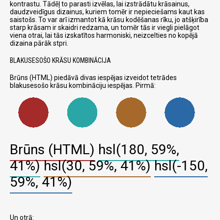
kontrastu. Tādēļ to parasti izvēlas, lai izstrādātu krāsainus,
daudzveidīgus dizainus, kuriem tomēr ir nepieciešams kaut kas
saistošs. To var arī izmantot kā krāsu kodēšanas rīku, jo atšķirība
starp krāsam ir skaidri redzama, un tomēr tās ir viegli pielāgot
viena otrai, lai tās izskatītos harmoniski, neizcelties no kopējā
dizaina pārāk stpri.
BLAKUSESOŠO KRĀSU KOMBINĀCIJA
Brūns (HTML) piedāvā divas iespējas izveidot tetrādes
blakusesošo krāsu kombināciju iespējas. Pirmā:
Brūns (HTML)
hsl(180, 59%,
41%)
hsl(30, 59%, 41%)
hsl(-150,
59%, 41%)
Un otrā: