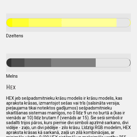
Dzeltens
Melns
H
EX
HEX jeb sešpadsmitnieku krāsu modelis ir krāsu modelis, kas
apraksta krāsas, izmantojot sešas vai trīs (saīsināta versija;
pieļaujama tikai noteiktos gadījumos) sešpadsmitnieku
skaitīšanas sistemas mainīgos, no 0 līdz 9 un no burtā a (kas ir
vienāds ar 10) līdz brutam f (vienāds ar 15). Šie seši simboli ir
sadalīti trijos pāros, kurs piemie divi simboli apzīmē sarkano, divi
vidējie - zaļo, un divi pēdējie - zilo krāsu. Līdzīgi RGB modelim, HEX
apraksta krāsas kā sarkanā, zaļā un zilā kombinācijas, ar