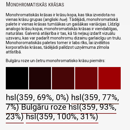
M
ONOHROMATISKĀS KRĀSAS
Monohromatiskās krāsas ir krāsu kopa, kas tika izveidota no
vienas krāsu grupas (angliski
hue
). Tādējādi, monohromatiskā
palete ir vienas krāsas tumšākas un gaišākas variācijas. Līdzīgi
analogo krāsu kopai, monohromatiskās krāsas ir viendabīgas,
naturālas. Galvenā atšķirība ir tas, kā tā neļauj izdarīt vizuālu
uzsvaru, kas var padarīt monohromu dizainu garlaicīgu un trulu.
Monohoromatiskās paletes tomer ir labs rīks, lai izvēlētos
korporatīvās krāsas, tādējādi palīdzot uzņēmuma zīmola
attīstībā.
Bulgāru roze un četru monohromatisko krāsu piemērs:
hsl(359, 69%, 0%)
hsl(359, 77%,
7%)
Bulgāru roze
hsl(359, 93%,
23%)
hsl(359, 100%, 31%)