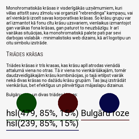
Monohromatiskās krāsas ir visderīgākās uzņēmumiem, kuri
vēlas attstīt savu zīmolu vai organizē
rebrendinga
kampaņu, vai
arī vienkārši izcelt savas korporatīvas krāsas. Šo krāsu grupu var
arī izmantot kā fonu cītu krāsu uzsvariem, vienlaikus izmantojot
gan varākas fona krāsas, gan paturot to neuzbāzīgu. Ir arī
vairākas situācijas, ka monohromatiskā palete pati par sevi
darbojas vislabāk - minimalistisks web dizains, kā arī logotipu un
citu simbolu izstrāde.
T
RIĀDES KRĀSAS
Triādes krāsas ir trīs krasas, kas krāsu aplī atrodas vienādā
attalumā viena no otras. Tā ir viena no vienkāršākajām, tomēr
daudzveidīgākajām krāsu kombinācijas, jo tajā ietilpst vairāk
nekā divas krāsas no dažādu krāsu grupām. Tas ļauj izstrādāt
vienkāršus, bet efektīgus un pilnvērtīgus mājaslapu dizainus.
Bulgāru roze un divas triādes krāsas:
hsl(479, 85%, 15%)
Bulgāru roze
hsl(239, 85%, 15%)