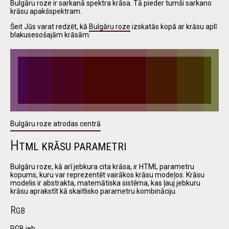
Bulgāru roze ir sarkanā spektra krāsa. Tā pieder tumši sarkano
krāsu apakšspektram.
Šeit Jūs varat redzēt, kā
Bulgāru roze
izskatās kopā ar krāsu aplī
I have
blakusesošajām krāsām:
read and
accept the
terms and
conditions
Bulgāru roze atrodas centrā
H
TML KRĀSU PARAMETRI
Bulgāru roze, kā arī jebkura cita krāsa, ir HTML parametru
kopums, kuru var reprezentēt vairākos krāsu modeļos. Krāsu
modelis ir abstrakta, matemātiska sistēma, kas ļauj jebkuru
krāsu aprakstīt kā skaitlisko parametru kombināciju.
R
GB
RGB jeb