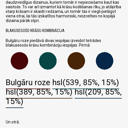
daudzveidīgus dizainus, kuriem tomēr ir nepieciešams kaut kas
saistošs. To var arī izmantot kā krāsu kodēšanas rīku, jo atšķirība
starp krāsam ir skaidri redzama, un tomēr tās ir viegli pielāgot
viena otrai, lai tās izskatītos harmoniski, neizcelties no kopējā
dizaina pārāk stpri.
BLAKUSESOŠO KRĀSU KOMBINĀCIJA
Bulgāru roze piedāvā divas iespējas izveidot tetrādes
blakusesošo krāsu kombināciju iespējas. Pirmā:
Bulgāru roze
hsl(539, 85%, 15%)
hsl(389, 85%, 15%)
hsl(209, 85%,
15%)
Un otrā: