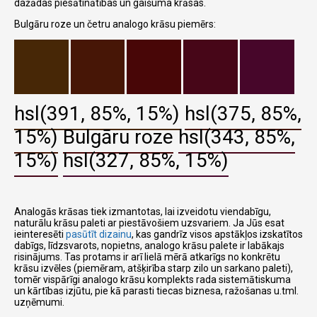
dažādas piesātinātības un gaišuma krāsas.
Bulgāru roze un četru analogo krāsu piemērs:
hsl(391, 85%, 15%)
hsl(375, 85%,
15%)
Bulgāru roze
hsl(343, 85%,
15%)
hsl(327, 85%, 15%)
Analogās krāsas tiek izmantotas, lai izveidotu viendabīgu,
naturālu krāsu paleti ar piestāvošiem uzsvariem. Ja Jūs esat
ieinteresēti
pasūtīt dizainu
, kas gandrīz visos apstākļos izskatītos
dabīgs, līdzsvarots, nopietns, analogo krāsu palete ir labākajs
risinājums. Tas protams ir arī lielā mērā atkarīgs no konkrētu
krāsu izvēles (piemēram, atšķirība starp zilo un sarkano paleti),
tomēr vispārīgi analogo krāsu komplekts rada sistemātiskuma
un kārtības izjūtu, pie kā parasti tiecas biznesa, ražošanas u.tml.
uzņēmumi.