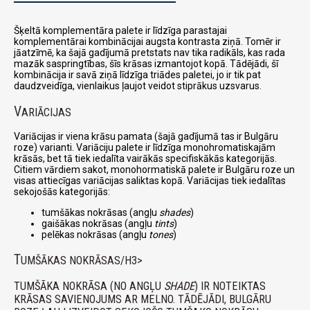
Šķeltā komplementāra palete ir līdzīga parastajai
komplementārai kombinācijai augsta kontrasta ziņā. Tomēr ir
jāatzīmē, ka šajā gadījumā pretstats nav tika radikāls, kas rada
mazāk saspringtības, šīs krāsas izmantojot kopā. Tādējādi, šī
kombinācija ir savā ziņā līdzīga triādes paletei, jo ir tik pat
daudzveidīga, vienlaikus ļaujot veidot stiprākus uzsvarus.
V
ARIĀCIJAS
Variācijas ir viena krāsu pamata (šajā gadījumā tas ir Bulgāru
roze) varianti. Variāciju palete ir līdzīga monohromatiskajām
krāsās, bet tā tiek iedalīta vairākās specifiskākās kategorijās.
Citiem vārdiem sakot, monohormatiskā palete ir Bulgāru roze un
visas attiecīgas variācijas saliktas kopā. Variācijas tiek iedalītas
sekojošās kategorijās:
tumšākas nokrāsas (angļu
shades
)
gaišākas nokrāsas (angļu
tints
)
pelēkas nokrāsas (angļu
tones
)
T
UMŠĀKAS NOKRĀSAS/H3>
TUMŠĀKA NOKRĀSA (NO ANGĻU
SHADE
) IR NOTEIKTAS
KRĀSAS SAVIENOJUMS AR MELNO. TĀDĒJĀDI, BULGĀRU