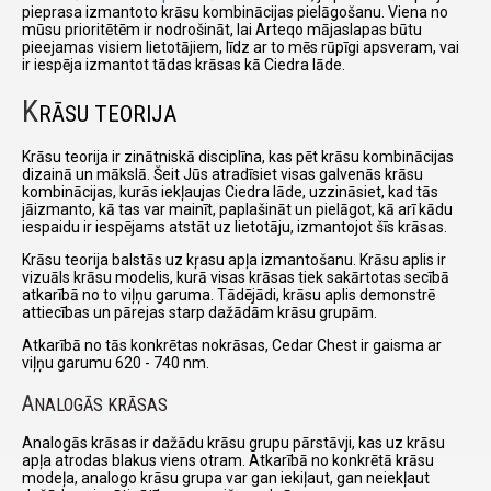
pieprasa izmantoto krāsu kombinācijas pielāgošanu. Viena no
mūsu prioritētēm ir nodrošināt, lai Arteqo mājaslapas būtu
pieejamas visiem lietotājiem, līdz ar to mēs rūpīgi apsveram, vai
ir iespēja izmantot tādas krāsas kā Ciedra lāde.
K
RĀSU TEORIJA
Krāsu teorija ir zinātniskā disciplīna, kas pēt krāsu kombinācijas
dizainā un mākslā. Šeit Jūs atradīsiet visas galvenās krāsu
kombinācijas, kurās iekļaujas Ciedra lāde, uzzināsiet, kad tās
jāizmanto, kā tas var mainīt, paplašināt un pielāgot, kā arī kādu
iespaidu ir iespējams atstāt uz lietotāju, izmantojot šīs krāsas.
Krāsu teorija balstās uz kŗasu apļa izmantošanu. Krāsu aplis ir
vizuāls krāsu modelis, kurā visas krāsas tiek sakārtotas secībā
atkarībā no to viļņu garuma. Tādējādi, krāsu aplis demonstrē
attiecības un pārejas starp dažādām krāsu grupām.
Atkarībā no tās konkrētas nokrāsas, Cedar Chest ir gaisma ar
viļņu garumu 620 - 740 nm.
A
NALOGĀS KRĀSAS
Analogās krāsas ir dažādu krāsu grupu pārstāvji, kas uz krāsu
apļa atrodas blakus viens otram. Atkarībā no konkrētā krāsu
modeļa, analogo krāsu grupa var gan iekiļaut, gan neiekļaut