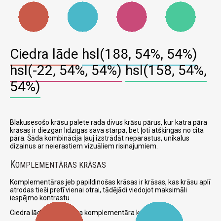
Ciedra lāde
hsl(188, 54%, 54%)
hsl(-22, 54%, 54%)
hsl(158, 54%,
54%)
Blakusesošo krāsu palete rada divus krāsu pārus, kur katra pāra
krāsas ir diezgan līdzīgas sava starpā, bet ļoti atšķirīgas no cita
pāra. Šāda kombinācija ļauj izstrādāt neparastus, unikalus
dizainus ar neierastiem vizuāliem risinajumiem.
K
OMPLEMENTĀRAS KRĀSAS
Komplementāras jeb papildinošas krāsas ir krāsas, kas krāsu aplī
atrodas tieši pretī vienai otrai, tādējādi viedojot maksimāli
iespējmo kontrastu.
Ciedra lāde un attiecīga komplementāra krāsa: