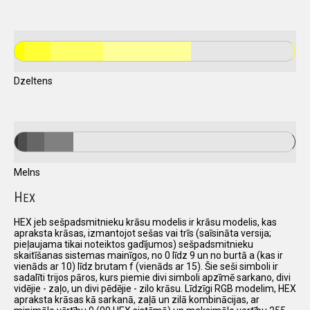
Dzeltens
Melns
H
EX
HEX jeb sešpadsmitnieku krāsu modelis ir krāsu modelis, kas
apraksta krāsas, izmantojot sešas vai trīs (saīsināta versija;
pieļaujama tikai noteiktos gadījumos) sešpadsmitnieku
skaitīšanas sistemas mainīgos, no 0 līdz 9 un no burtā a (kas ir
vienāds ar 10) līdz brutam f (vienāds ar 15). Šie seši simboli ir
sadalīti trijos pāros, kurs piemie divi simboli apzīmē sarkano, divi
vidējie - zaļo, un divi pēdējie - zilo krāsu. Līdzīgi RGB modelim, HEX
apraksta krāsas kā sarkanā, zaļā un zilā kombinācijas, ar