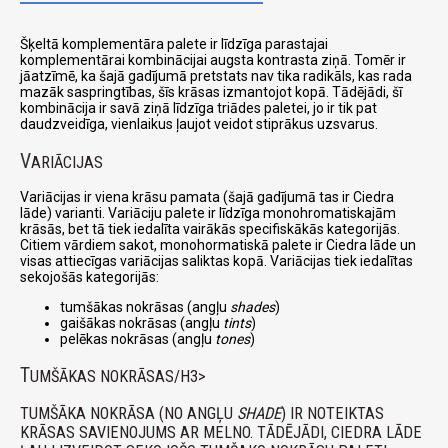
Šķeltā komplementāra palete ir līdzīga parastajai
komplementārai kombinācijai augsta kontrasta ziņā. Tomēr ir
jāatzīmē, ka šajā gadījumā pretstats nav tika radikāls, kas rada
mazāk saspringtības, šīs krāsas izmantojot kopā. Tādējādi, šī
kombinācija ir savā ziņā līdzīga triādes paletei, jo ir tik pat
daudzveidīga, vienlaikus ļaujot veidot stiprākus uzsvarus.
V
ARIĀCIJAS
Variācijas ir viena krāsu pamata (šajā gadījumā tas ir Ciedra
lāde) varianti. Variāciju palete ir līdzīga monohromatiskajām
krāsās, bet tā tiek iedalīta vairākās specifiskākās kategorijās.
Citiem vārdiem sakot, monohormatiskā palete ir Ciedra lāde un
visas attiecīgas variācijas saliktas kopā. Variācijas tiek iedalītas
sekojošās kategorijās:
tumšākas nokrāsas (angļu
shades
)
gaišākas nokrāsas (angļu
tints
)
pelēkas nokrāsas (angļu
tones
)
T
UMŠĀKAS NOKRĀSAS/H3>
TUMŠĀKA NOKRĀSA (NO ANGĻU
SHADE
) IR NOTEIKTAS
KRĀSAS SAVIENOJUMS AR MELNO. TĀDĒJĀDI, CIEDRA LĀDE