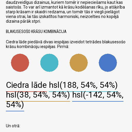
daudzveidīgus dizainus, kuriem tomēr ir nepieciešams kaut kas
saistošs. To var arī izmantot kā krāsu kodēšanas rīku, jo atšķirība
starp krāsam ir skaidri redzama, un tomēr tās ir viegli pielāgot
viena otrai, lai tās izskatītos harmoniski, neizcelties no kopējā
dizaina pārāk stpri.
BLAKUSESOŠO KRĀSU KOMBINĀCIJA
Ciedra lāde piedāvā divas iespējas izveidot tetrādes blakusesošo
krāsu kombināciju iespējas. Pirmā:
Ciedra lāde
hsl(188, 54%, 54%)
hsl(38, 54%, 54%)
hsl(-142, 54%,
54%)
Un otrā: