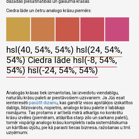
dažādas piesātinātības un gaišuma krāsas.
Ciedra lāde un četru analogo krāsu piemērs:
hsl(40, 54%, 54%)
hsl(24, 54%,
54%)
Ciedra lāde
hsl(-8, 54%,
54%)
hsl(-24, 54%, 54%)
Analogās krāsas tiek izmantotas, lai izveidotu viendabīgu,
naturālu krāsu paleti ar piestāvošiem uzsvariem. Ja Jūs esat
ieinteresēti
pasūtīt dizainu
, kas gandrīz visos apstākļos izskatītos
dabīgs, līdzsvarots, nopietns, analogo krāsu palete ir labākajs
risinājums. Tas protams ir arī lielā mērā atkarīgs no konkrētu
krāsu izvēles (piemēram, atšķirība starp zilo un sarkano paleti),
tomēr vispārīgi analogo krāsu komplekts rada sistemātiskuma
un kārtības izjūtu, pie kā parasti tiecas biznesa, ražošanas u.tml.
uzņēmumi.