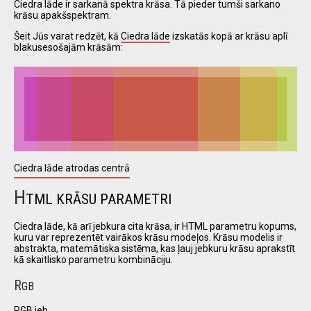
Ciedra lāde ir sarkanā spektra krāsa. Tā pieder tumši sarkano
krāsu apakšspektram.
Šeit Jūs varat redzēt, kā
Ciedra lāde
izskatās kopā ar krāsu aplī
I have
blakusesošajām krāsām:
read and
accept the
terms and
conditions
Ciedra lāde atrodas centrā
H
TML KRĀSU PARAMETRI
Ciedra lāde, kā arī jebkura cita krāsa, ir HTML parametru kopums,
kuru var reprezentēt vairākos krāsu modeļos. Krāsu modelis ir
abstrakta, matemātiska sistēma, kas ļauj jebkuru krāsu aprakstīt
kā skaitlisko parametru kombināciju.
R
GB
RGB jeb