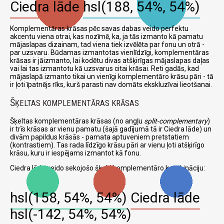
Ciedra lāde
hsl(188, 54%, 54%)
Komplementāras krāsas pēc savas dabas veido perfektu
akcentu viena otrai, kas nozīmē, ka, ja tās izmanto kā pamatu
mājaslapas dizainam, tad viena tiek izvēlēta par fonu un otrā -
par uzsvaru. Būdamas izmantotas vienlīdzīgi, komplementāras
krāsas ir jāizmanto, lai kodētu divas atšķirīgas mājaslapas daļas
vai lai tas izmantotu kā uzsvarus citai krāsai. Reti gadās, kad
mājaslapā izmanto tikai un vienīgi komplementāro krāsu pāri - tā
ir ļoti īpatnējs rīks, kurš parasti nav domāts ekskluzīvai lieotšanai.
Š
ĶELTAS KOMPLEMENTĀRAS KRĀSAS
Šķeltas komplementāras krāsas (no angļu
split-complementary
)
ir trīs krāsas ar vienu pamatu (šajā gadījumā tā ir Ciedra lāde) un
divām papildus krāsās - pamata aptuveniem pretstatiem
(kontrastiem). Tas rada līdzīgo krāsu pāri ar vienu ļoti atšķirīgo
krāsu, kuru ir iespējams izmantot kā fonu.
Ciedra lāde veido sekojošo šķelti komplementāro kombināciju:
hsl(158, 54%, 54%)
Ciedra lāde
hsl(-142, 54%, 54%)