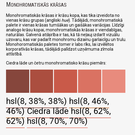
M
ONOHROMATISKĀS KRĀSAS
Monohromatiskās krāsas ir krāsu kopa, kas tika izveidota no
vienas krāsu grupas (angliski
hue
). Tādējādi, monohromatiskā
palete ir vienas krāsas tumšākas un gaišākas variācijas. Līdzīgi
analogo krāsu kopai, monohromatiskās krāsas ir viendabīgas,
naturālas. Galvenā atšķirība ir tas, kā tā neļauj izdarīt vizuālu
uzsvaru, kas var padarīt monohromu dizainu garlaicīgu un trulu.
Monohoromatiskās paletes tomer ir labs rīks, lai izvēlētos
korporatīvās krāsas, tādējādi palīdzot uzņēmuma zīmola
attīstībā.
Ciedra lāde un četru monohromatisko krāsu piemērs:
hsl(8, 38%, 38%)
hsl(8, 46%,
46%)
Ciedra lāde
hsl(8, 62%,
62%)
hsl(8, 70%, 70%)