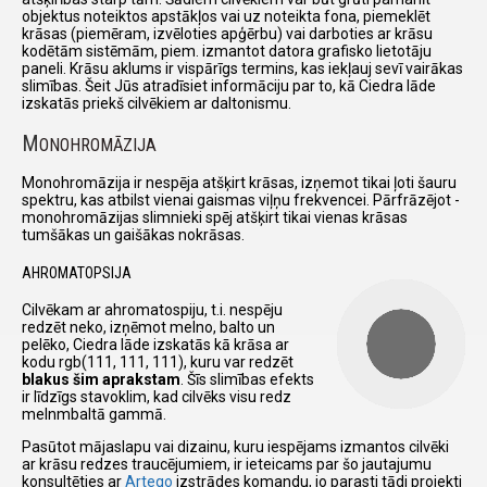
objektus noteiktos apstākļos vai uz noteikta fona, piemeklēt
krāsas (piemēram, izvēloties apģērbu) vai darboties ar krāsu
kodētām sistēmām, piem. izmantot datora grafisko lietotāju
paneli. Krāsu aklums ir vispārīgs termins, kas iekļauj sevī vairākas
slimības. Šeit Jūs atradīsiet informāciju par to, kā Ciedra lāde
izskatās priekš cilvēkiem ar daltonismu.
M
ONOHROMĀZIJA
Monohromāzija ir nespēja atšķirt krāsas, izņemot tikai ļoti šauru
spektru, kas atbilst vienai gaismas viļņu frekvencei. Pārfrāzējot -
monohromāzijas slimnieki spēj atšķirt tikai vienas krāsas
tumšākas un gaišākas nokrāsas.
AHROMATOPSIJA
Cilvēkam ar ahromatospiju, t.i. nespēju
redzēt neko, izņēmot melno, balto un
pelēko, Ciedra lāde izskatās kā krāsa ar
kodu rgb(111, 111, 111), kuru var redzēt
blakus šim aprakstam
. Šīs slimības efekts
ir līdzīgs stavoklim, kad cilvēks visu redz
melnmbaltā gammā.
Pasūtot mājaslapu vai dizainu, kuru iespējams izmantos cilvēki
ar krāsu redzes traucējumiem, ir ieteicams par šo jautajumu
konsultēties ar
Arteqo
izstrādes komandu, jo parasti tādi projekti