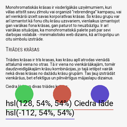
Monohromatiskās krāsas ir visderīgākās uzņēmumiem, kuri
vēlas attstīt savu zīmolu vai organizē
rebrendinga
kampaņu, vai
arī vienkārši izcelt savas korporatīvas krāsas. Šo krāsu grupu var
arī izmantot kā fonu cītu krāsu uzsvariem, vienlaikus izmantojot
gan varākas fona krāsas, gan paturot to neuzbāzīgu. Ir arī
vairākas situācijas, ka monohromatiskā palete pati par sevi
darbojas vislabāk - minimalistisks web dizains, kā arī logotipu un
citu simbolu izstrāde.
T
RIĀDES KRĀSAS
Triādes krāsas ir trīs krasas, kas krāsu aplī atrodas vienādā
attalumā viena no otras. Tā ir viena no vienkāršākajām, tomēr
daudzveidīgākajām krāsu kombinācijas, jo tajā ietilpst vairāk
nekā divas krāsas no dažādu krāsu grupām. Tas ļauj izstrādāt
vienkāršus, bet efektīgus un pilnvērtīgus mājaslapu dizainus.
Ciedra lāde un divas triādes krāsas:
hsl(128, 54%, 54%)
Ciedra lāde
hsl(-112, 54%, 54%)