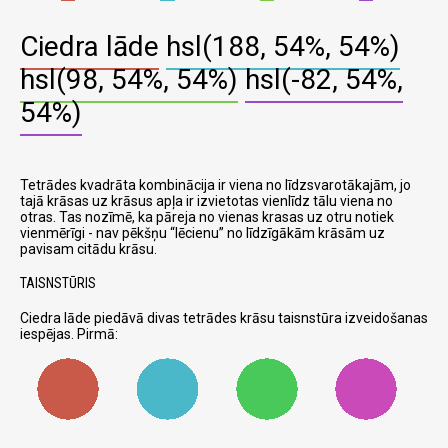
Ciedra lāde
hsl(188, 54%, 54%)
hsl(98, 54%, 54%)
hsl(-82, 54%,
54%)
Tetrādes kvadrāta kombinācija ir viena no līdzsvarotākajām, jo
tajā krāsas uz krāsus apļa ir izvietotas vienlīdz tālu viena no
otras. Tas nozīmē, ka pāreja no vienas krasas uz otru notiek
vienmērīgi - nav pēkšņu
lēcienu
no līdzīgākām krāsām uz
pavisam citādu krāsu.
TAISNSTŪRIS
Ciedra lāde piedāvā divas tetrādes krāsu taisnstūra izveidošanas
iespējas. Pirmā: