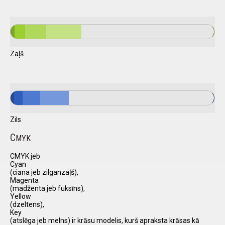
Zaļš
Zils
C
MYK
CMYK jeb
Cyan
(ciāna jeb zilganzaļš),
Magenta
(madženta jeb fuksīns),
Yellow
(dzeltens),
Key
(atslēga jeb melns) ir krāsu modelis, kurš apraksta krāsas kā