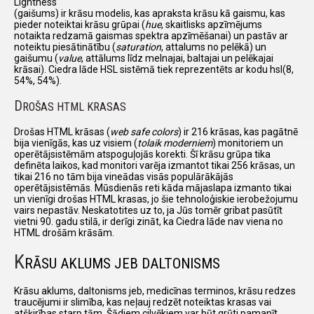
Lightness
(gaišums) ir krāsu modelis, kas apraksta krāsu kā gaismu, kas
pieder noteiktai krāsu grūpai (
hue
, skaitlisks apzīmējums
notaikta redzamā gaismas spektra apzīmēšanai) un pastāv ar
noteiktu piesātinātību (
saturation
, attalums no pelēkā) un
gaišumu (
value
, attālums līdz melnajai, baltajai un pelēkajai
krāsai). Ciedra lāde HSL sistēmā tiek reprezentēts ar kodu hsl(8,
54%, 54%).
D
ROŠAS HTML KRASAS
Drošas HTML krāsas (
web safe colors
) ir 216 krāsas, kas pagātnē
bija vienīgās, kas uz visiem (
tolaik moderniem
) monitoriem un
operētājsistēmām atspoguļojās korekti. Šī krāsu grūpa tika
definēta laikos, kad monitori varēja izmantot tikai 256 krāsas, un
tikai 216 no tām bija vineādas visās populārākājās
operētājsistēmās. Mūsdienās reti kāda mājaslapa izmanto tikai
un vienīgi drošas HTML krasas, jo šie tehnoloģiskie ierobežojumu
vairs nepastāv. Neskatotites uz to, ja Jūs tomēr gribat pasūtīt
vietni 90. gadu stilā, ir derīgi zināt, ka Ciedra lāde nav viena no
HTML drošām krāsām.
K
RĀSU AKLUMS JEB DALTONISMS
Krāsu aklums, daltonisms jeb, medicīnas terminos, krāsu redzes
traucējumi ir slimība, kas neļauj redzēt noteiktas krasas vai
atšķirības starp tām. Šādiem cilvēkiem var būt grūti pamanīt