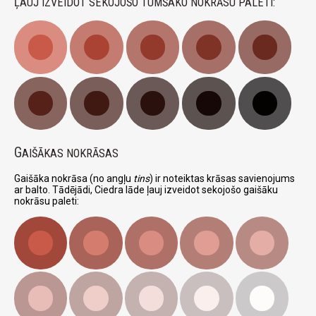
ĻAUJ IZVEIDOT SEKOJOŠO TUMŠAKO NOKRĀSU PALETI:
G
AIŠĀKAS NOKRĀSAS
Gaišāka nokrāsa (no angļu
tins
) ir noteiktas krāsas savienojums
ar balto. Tādējādi, Ciedra lāde ļauj izveidot sekojošo gaišāku
nokrāsu paleti: