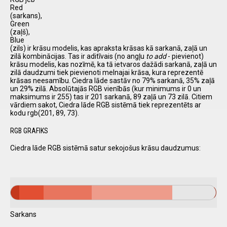
Red
(sarkans),
Green
(zaļš),
Blue
(zils) ir krāsu modelis, kas apraksta krāsas kā sarkanā, zaļā un
zilā kombinācijas. Tas ir aditīvais (no angļu
to add
- pievienot)
krāsu modelis, kas nozīmē, ka tā ietvaros dažādi sarkanā, zaļā un
zilā daudzumi tiek pievienoti melnajai krāsa, kura reprezentē
krāsas neesamību. Ciedra lāde sastāv no 79% sarkanā, 35% zaļā
un 29% zilā. Absolūtajās RGB vienībās (kur minimums ir 0 un
maksimums ir 255) tas ir 201 sarkanā, 89 zaļā un 73 zilā. Citiem
vārdiem sakot, Ciedra lāde RGB sistēmā tiek reprezentēts ar
kodu rgb(201, 89, 73).
RGB GRAFIKS
Ciedra lāde RGB sistēmā satur sekojošus krāsu daudzumus:
Sarkans