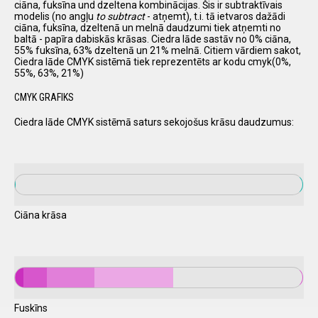
ciāna, fuksīna und dzeltena kombinācijas. Šis ir subtraktīvais
modelis (no angļu
to subtract
- atņemt), t.i. tā ietvaros dažādi
ciāna, fuksīna, dzeltenā un melnā daudzumi tiek atņemti no
baltā - papīra dabiskās krāsas. Ciedra lāde sastāv no 0% ciāna,
55% fuksīna, 63% dzeltenā un 21% melnā. Citiem vārdiem sakot,
Ciedra lāde CMYK sistēmā tiek reprezentēts ar kodu cmyk(0%,
55%, 63%, 21%)
CMYK GRAFIKS
Ciedra lāde CMYK sistēmā saturs sekojošus krāsu daudzumus:
Ciāna krāsa
Fuskīns