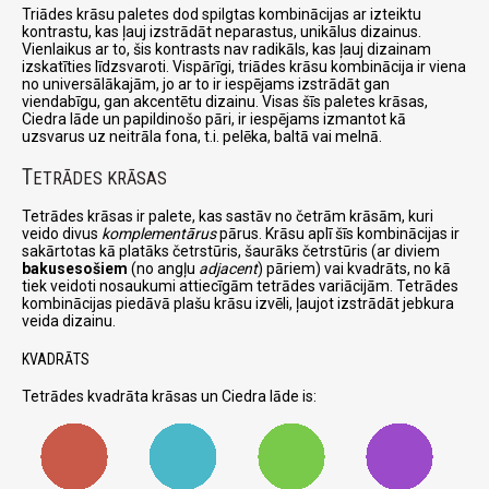
Triādes krāsu paletes dod spilgtas kombinācijas ar izteiktu
kontrastu, kas ļauj izstrādāt neparastus, unikālus dizainus.
Vienlaikus ar to, šis kontrasts nav radikāls, kas ļauj dizainam
izskatīties līdzsvaroti. Vispārīgi, triādes krāsu kombinācija ir viena
no universālākajām, jo ar to ir iespējams izstrādāt gan
viendabīgu, gan akcentētu dizainu. Visas šīs paletes krāsas,
Ciedra lāde un papildinošo pāri, ir iespējams izmantot kā
uzsvarus uz neitrāla fona, t.i. pelēka, baltā vai melnā.
T
ETRĀDES KRĀSAS
Tetrādes krāsas ir palete, kas sastāv no četrām krāsām, kuri
veido divus
komplementārus
pārus. Krāsu aplī šīs kombinācijas ir
sakārtotas kā platāks četrstūris, šaurāks četrstūris (ar diviem
bakusesošiem
(no angļu
adjacent
) pāriem) vai kvadrāts, no kā
tiek veidoti nosaukumi attiecīgām tetrādes variācijām. Tetrādes
kombinācijas piedāvā plašu krāsu izvēli, ļaujot izstrādāt jebkura
veida dizainu.
KVADRĀTS
Tetrādes kvadrāta krāsas un Ciedra lāde is: