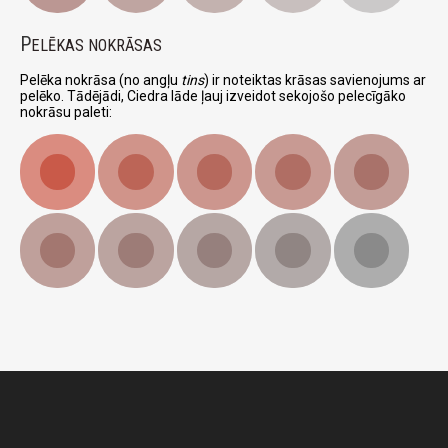
P
ELĒKAS NOKRĀSAS
Pelēka nokrāsa (no angļu
tins
) ir noteiktas krāsas savienojums ar
pelēko. Tādējādi, Ciedra lāde ļauj izveidot sekojošo pelecīgāko
nokrāsu paleti: