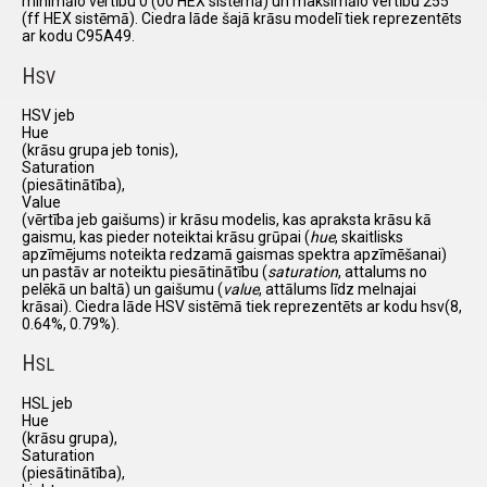
minimālo vērtību 0 (00 HEX sistēmā) un maksimālo vertību 255
(ff HEX sistēmā). Ciedra lāde šajā krāsu modelī tiek reprezentēts
ar kodu C95A49.
H
SV
HSV jeb
Hue
(krāsu grupa jeb tonis),
Saturation
(piesātinātība),
Value
(vērtība jeb gaišums) ir krāsu modelis, kas apraksta krāsu kā
gaismu, kas pieder noteiktai krāsu grūpai (
hue
, skaitlisks
apzīmējums noteikta redzamā gaismas spektra apzīmēšanai)
un pastāv ar noteiktu piesātinātību (
saturation
, attalums no
pelēkā un baltā) un gaišumu (
value
, attālums līdz melnajai
krāsai). Ciedra lāde HSV sistēmā tiek reprezentēts ar kodu hsv(8,
0.64%, 0.79%).
H
SL
HSL jeb
Hue
(krāsu grupa),
Saturation
(piesātinātība),