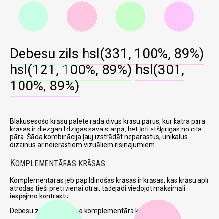
Debesu zils
hsl(331, 100%, 89%)
hsl(121, 100%, 89%)
hsl(301,
100%, 89%)
Blakusesošo krāsu palete rada divus krāsu pārus, kur katra pāra
krāsas ir diezgan līdzīgas sava starpā, bet ļoti atšķirīgas no cita
pāra. Šāda kombinācija ļauj izstrādāt neparastus, unikalus
dizainus ar neierastiem vizuāliem risinajumiem.
K
OMPLEMENTĀRAS KRĀSAS
Komplementāras jeb papildinošas krāsas ir krāsas, kas krāsu aplī
atrodas tieši pretī vienai otrai, tādējādi viedojot maksimāli
iespējmo kontrastu.
Debesu zils un attiecīga komplementāra krāsa: