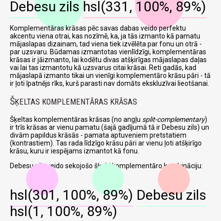
Debesu zils
hsl(331, 100%, 89%)
Komplementāras krāsas pēc savas dabas veido perfektu
akcentu viena otrai, kas nozīmē, ka, ja tās izmanto kā pamatu
mājaslapas dizainam, tad viena tiek izvēlēta par fonu un otrā -
par uzsvaru. Būdamas izmantotas vienlīdzīgi, komplementāras
krāsas ir jāizmanto, lai kodētu divas atšķirīgas mājaslapas daļas
vai lai tas izmantotu kā uzsvarus citai krāsai. Reti gadās, kad
mājaslapā izmanto tikai un vienīgi komplementāro krāsu pāri - tā
ir ļoti īpatnējs rīks, kurš parasti nav domāts ekskluzīvai lieotšanai.
Š
ĶELTAS KOMPLEMENTĀRAS KRĀSAS
Šķeltas komplementāras krāsas (no angļu
split-complementary
)
ir trīs krāsas ar vienu pamatu (šajā gadījumā tā ir Debesu zils) un
divām papildus krāsās - pamata aptuveniem pretstatiem
(kontrastiem). Tas rada līdzīgo krāsu pāri ar vienu ļoti atšķirīgo
krāsu, kuru ir iespējams izmantot kā fonu.
Debesu zils veido sekojošo šķelti komplementāro kombināciju:
hsl(301, 100%, 89%)
Debesu zils
hsl(1, 100%, 89%)