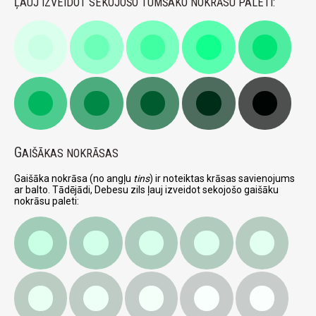
ĻAUJ IZVEIDOT SEKOJOŠO TUMŠAKO NOKRĀSU PALETI:
G
AIŠĀKAS NOKRĀSAS
Gaišāka nokrāsa (no angļu
tins
) ir noteiktas krāsas savienojums
ar balto. Tādējādi, Debesu zils ļauj izveidot sekojošo gaišāku
nokrāsu paleti: