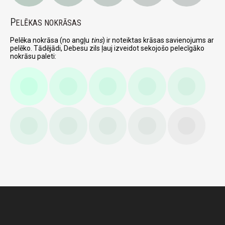
P
ELĒKAS NOKRĀSAS
Pelēka nokrāsa (no angļu
tins
) ir noteiktas krāsas savienojums ar
pelēko. Tādējādi, Debesu zils ļauj izveidot sekojošo pelecīgāko
nokrāsu paleti: