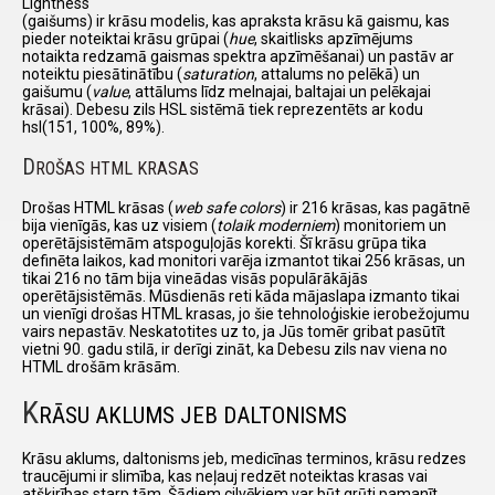
Lightness
(gaišums) ir krāsu modelis, kas apraksta krāsu kā gaismu, kas
pieder noteiktai krāsu grūpai (
hue
, skaitlisks apzīmējums
notaikta redzamā gaismas spektra apzīmēšanai) un pastāv ar
noteiktu piesātinātību (
saturation
, attalums no pelēkā) un
gaišumu (
value
, attālums līdz melnajai, baltajai un pelēkajai
krāsai). Debesu zils HSL sistēmā tiek reprezentēts ar kodu
hsl(151, 100%, 89%).
D
ROŠAS HTML KRASAS
Drošas HTML krāsas (
web safe colors
) ir 216 krāsas, kas pagātnē
bija vienīgās, kas uz visiem (
tolaik moderniem
) monitoriem un
operētājsistēmām atspoguļojās korekti. Šī krāsu grūpa tika
definēta laikos, kad monitori varēja izmantot tikai 256 krāsas, un
tikai 216 no tām bija vineādas visās populārākājās
operētājsistēmās. Mūsdienās reti kāda mājaslapa izmanto tikai
un vienīgi drošas HTML krasas, jo šie tehnoloģiskie ierobežojumu
vairs nepastāv. Neskatotites uz to, ja Jūs tomēr gribat pasūtīt
vietni 90. gadu stilā, ir derīgi zināt, ka Debesu zils nav viena no
HTML drošām krāsām.
K
RĀSU AKLUMS JEB DALTONISMS
Krāsu aklums, daltonisms jeb, medicīnas terminos, krāsu redzes
traucējumi ir slimība, kas neļauj redzēt noteiktas krasas vai
atšķirības starp tām. Šādiem cilvēkiem var būt grūti pamanīt