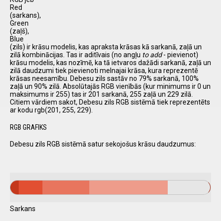
Red
(sarkans),
Green
(zaļš),
Blue
(zils) ir krāsu modelis, kas apraksta krāsas kā sarkanā, zaļā un
zilā kombinācijas. Tas ir aditīvais (no angļu
to add
- pievienot)
krāsu modelis, kas nozīmē, ka tā ietvaros dažādi sarkanā, zaļā un
zilā daudzumi tiek pievienoti melnajai krāsa, kura reprezentē
krāsas neesamību. Debesu zils sastāv no 79% sarkanā, 100%
zaļā un 90% zilā. Absolūtajās RGB vienībās (kur minimums ir 0 un
maksimums ir 255) tas ir 201 sarkanā, 255 zaļā un 229 zilā.
Citiem vārdiem sakot, Debesu zils RGB sistēmā tiek reprezentēts
ar kodu rgb(201, 255, 229).
RGB GRAFIKS
Debesu zils RGB sistēmā satur sekojošus krāsu daudzumus:
Sarkans