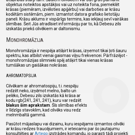
objektus noteiktos apstākļos vai uz noteikta fona, piemeklēt
krāsas (piemēram, izvēloties apģērbu) vai darboties ar krāsu
kodētām sistēmām, piem. izmantot datora grafisko lietotāju
paneli. Krāsu aklums ir vispārīgs termins, kas iekļauj sevī vairākas
slimības. Šeit Jūs atradīsiet informāciju par to, kā Debesu zils
izskatās priekš cilvēkiem ar daltonismu.
M
ONOHROMĀZIJA
Monohromāzija ir nespēja atšķirt krāsas, izņemot tikai ļoti šauru
spektru, kas atbilst vienai gaismas viļņu frekvencei. Pārfrāzējot -
monohromāzijas slimnieki spēj atšķirt tikai vienas krāsas
tumšākas un gaišākas nokrāsas.
AHROMATOPSIJA
Cilvēkam ar ahromatospiju, t.i. nespēju
redzēt neko, izņēmot melno, balto un
pelēko, Debesu zils izskatās kā krāsa ar
kodu rgb(241, 241, 241), kuru var redzēt
blakus šim aprakstam
. Šīs slimības efekts
ir līdzīgs stavoklim, kad cilvēks visu redz
melnmbaltā gammā.
Pasūtot mājaslapu vai dizainu, kuru iespējams izmantos cilvēki
ar krāsu redzes traucējumiem, ir ieteicams par šo jautajumu
konsultēties ar
Arteqo
izstrādes komandu, jo parasti tādi projekti