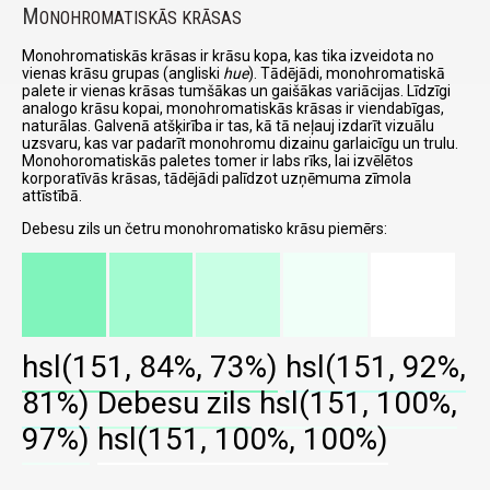
M
ONOHROMATISKĀS KRĀSAS
Monohromatiskās krāsas ir krāsu kopa, kas tika izveidota no
vienas krāsu grupas (angliski
hue
). Tādējādi, monohromatiskā
palete ir vienas krāsas tumšākas un gaišākas variācijas. Līdzīgi
analogo krāsu kopai, monohromatiskās krāsas ir viendabīgas,
naturālas. Galvenā atšķirība ir tas, kā tā neļauj izdarīt vizuālu
uzsvaru, kas var padarīt monohromu dizainu garlaicīgu un trulu.
Monohoromatiskās paletes tomer ir labs rīks, lai izvēlētos
korporatīvās krāsas, tādējādi palīdzot uzņēmuma zīmola
attīstībā.
Debesu zils un četru monohromatisko krāsu piemērs:
hsl(151, 84%, 73%)
hsl(151, 92%,
81%)
Debesu zils
hsl(151, 100%,
97%)
hsl(151, 100%, 100%)