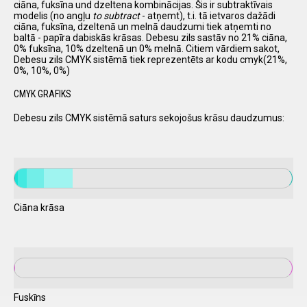
ciāna, fuksīna und dzeltena kombinācijas. Šis ir subtraktīvais
modelis (no angļu
to subtract
- atņemt), t.i. tā ietvaros dažādi
ciāna, fuksīna, dzeltenā un melnā daudzumi tiek atņemti no
baltā - papīra dabiskās krāsas. Debesu zils sastāv no 21% ciāna,
0% fuksīna, 10% dzeltenā un 0% melnā. Citiem vārdiem sakot,
Debesu zils CMYK sistēmā tiek reprezentēts ar kodu cmyk(21%,
0%, 10%, 0%)
CMYK GRAFIKS
Debesu zils CMYK sistēmā saturs sekojošus krāsu daudzumus:
Ciāna krāsa
Fuskīns