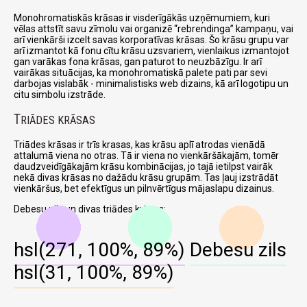
Monohromatiskās krāsas ir visderīgākās uzņēmumiem, kuri
vēlas attstīt savu zīmolu vai organizē
rebrendinga
kampaņu, vai
arī vienkārši izcelt savas korporatīvas krāsas. Šo krāsu grupu var
arī izmantot kā fonu cītu krāsu uzsvariem, vienlaikus izmantojot
gan varākas fona krāsas, gan paturot to neuzbāzīgu. Ir arī
vairākas situācijas, ka monohromatiskā palete pati par sevi
darbojas vislabāk - minimalistisks web dizains, kā arī logotipu un
citu simbolu izstrāde.
T
RIĀDES KRĀSAS
Triādes krāsas ir trīs krasas, kas krāsu aplī atrodas vienādā
attalumā viena no otras. Tā ir viena no vienkāršākajām, tomēr
daudzveidīgākajām krāsu kombinācijas, jo tajā ietilpst vairāk
nekā divas krāsas no dažādu krāsu grupām. Tas ļauj izstrādāt
vienkāršus, bet efektīgus un pilnvērtīgus mājaslapu dizainus.
Debesu zils un divas triādes krāsas:
hsl(271, 100%, 89%)
Debesu zils
hsl(31, 100%, 89%)