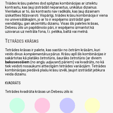
Triādes krāsu paletes dod spilgtas kombinācijas ar izteiktu
kontrastu, kas ļauj izstrādāt neparastus, unikālus dizainus.
Vienlaikus ar to, šis kontrasts nav radikāls, kas ļauj dizainam
izskatīties līdzsvaroti. Vispārīgi, triādes krāsu kombinācija ir viena
no universālākajām, jo ar to ir iespējams izstrādāt gan
viendabīgu, gan akcentētu dizainu. Visas šīs paletes krāsas,
Debesu zils un papildinošo pāri, ir iespējams izmantot kā
uzsvarus uz neitrāla fona, t.i. pelēka, baltā vai melnā.
T
ETRĀDES KRĀSAS
Tetrādes krāsas ir palete, kas sastāv no četrām krāsām, kuri
veido divus
komplementārus
pārus. Krāsu aplī šīs kombinācijas ir
sakārtotas kā platāks četrstūris, šaurāks četrstūris (ar diviem
bakusesošiem
(no angļu
adjacent
) pāriem) vai kvadrāts, no kā
tiek veidoti nosaukumi attiecīgām tetrādes variācijām. Tetrādes
kombinācijas piedāvā plašu krāsu izvēli, ļaujot izstrādāt jebkura
veida dizainu.
KVADRĀTS
Tetrādes kvadrāta krāsas un Debesu zils is: