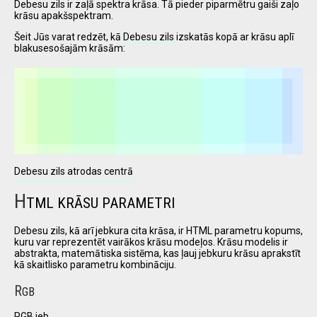
Debesu zils ir zaļā spektra krāsa. Tā pieder piparmētru gaiši zaļo
krāsu apakšspektram.
Šeit Jūs varat redzēt, kā
Debesu zils
izskatās kopā ar krāsu aplī
I have
blakusesošajām krāsām:
read and
accept the
terms and
conditions
Debesu zils atrodas centrā
H
TML KRĀSU PARAMETRI
Debesu zils, kā arī jebkura cita krāsa, ir HTML parametru kopums,
kuru var reprezentēt vairākos krāsu modeļos. Krāsu modelis ir
abstrakta, matemātiska sistēma, kas ļauj jebkuru krāsu aprakstīt
kā skaitlisko parametru kombināciju.
R
GB
RGB jeb