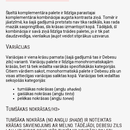
Šķeltā komplementāra palete ir līdzīga parastajai
komplementārai kombinācijai augsta kontrasta ziņā. Tomēr ir
jāatzīmē, ka šajā gadījumā pretstats nav tika radikāls, kas rada
mazāk saspringtības, šīs krāsas izmantojot kopā. Tādējādi, šī
kombinācija ir savā ziņā līdzīga triādes paletei, jo ir tik pat
daudzveidīga, vienlaikus ļaujot veidot stiprākus uzsvarus.
V
ARIĀCIJAS
Variācijas ir viena krāsu pamata (šajā gadījumā tas ir Debesu
zils) varianti. Variāciju palete ir līdzīga monohromatiskajām
krāsās, bet tā tiek iedalīta vairākās specifiskākās kategorijās.
Citiem vārdiem sakot, monohormatiskā palete ir Debesu zils un
visas attiecīgas variācijas saliktas kopā. Variācijas tiek iedalītas
sekojošās kategorijās:
tumšākas nokrāsas (angļu
shades
)
gaišākas nokrāsas (angļu
tints
)
pelēkas nokrāsas (angļu
tones
)
T
UMŠĀKAS NOKRĀSAS/H3>
TUMŠĀKA NOKRĀSA (NO ANGĻU
SHADE
) IR NOTEIKTAS
KRĀSAS SAVIENOJUMS AR MELNO. TĀDĒJĀDI, DEBESU ZILS