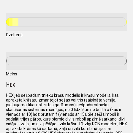
Dzeltens
Melns
H
EX
HEX jeb sešpadsmitnieku krāsu modelis ir krāsu modelis, kas
apraksta krāsas, izmantojot sešas vai trīs (saīsināta versija;
pieļaujama tikai noteiktos gadījumos) sešpadsmitnieku
skaitīšanas sistemas mainīgos, no 0 līdz 9 un no burtā a (kas ir
vienāds ar 10) līdz brutam f (vienāds ar 15). Šie seši simboli ir
sadalīti trijos pāros, kurs piemie divi simboli apzīmē sarkano, divi
vidējie - zaļo, un divi pēdējie - zilo krāsu. Līdzīgi RGB modelim, HEX
apraksta krāsas kā sarkanā, zaļā un zilā kombinācijas, ar