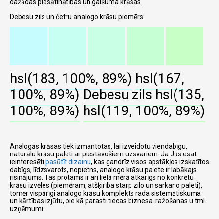
dažādas piesātinātības un gaišuma krāsas.
Debesu zils un četru analogo krāsu piemērs:
hsl(183, 100%, 89%)
hsl(167,
100%, 89%)
Debesu zils
hsl(135,
100%, 89%)
hsl(119, 100%, 89%)
Analogās krāsas tiek izmantotas, lai izveidotu viendabīgu,
naturālu krāsu paleti ar piestāvošiem uzsvariem. Ja Jūs esat
ieinteresēti
pasūtīt dizainu
, kas gandrīz visos apstākļos izskatītos
dabīgs, līdzsvarots, nopietns, analogo krāsu palete ir labākajs
risinājums. Tas protams ir arī lielā mērā atkarīgs no konkrētu
krāsu izvēles (piemēram, atšķirība starp zilo un sarkano paleti),
tomēr vispārīgi analogo krāsu komplekts rada sistemātiskuma
un kārtības izjūtu, pie kā parasti tiecas biznesa, ražošanas u.tml.
uzņēmumi.