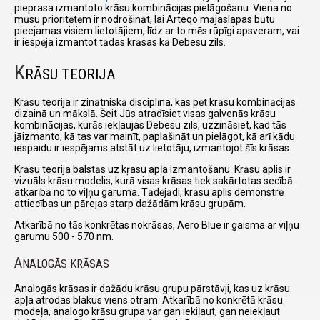
pieprasa izmantoto krāsu kombinācijas pielāgošanu. Viena no
mūsu prioritētēm ir nodrošināt, lai Arteqo mājaslapas būtu
pieejamas visiem lietotājiem, līdz ar to mēs rūpīgi apsveram, vai
ir iespēja izmantot tādas krāsas kā Debesu zils.
K
RĀSU TEORIJA
Krāsu teorija ir zinātniskā disciplīna, kas pēt krāsu kombinācijas
dizainā un mākslā. Šeit Jūs atradīsiet visas galvenās krāsu
kombinācijas, kurās iekļaujas Debesu zils, uzzināsiet, kad tās
jāizmanto, kā tas var mainīt, paplašināt un pielāgot, kā arī kādu
iespaidu ir iespējams atstāt uz lietotāju, izmantojot šīs krāsas.
Krāsu teorija balstās uz kŗasu apļa izmantošanu. Krāsu aplis ir
vizuāls krāsu modelis, kurā visas krāsas tiek sakārtotas secībā
atkarībā no to viļņu garuma. Tādējādi, krāsu aplis demonstrē
attiecības un pārejas starp dažādām krāsu grupām.
Atkarībā no tās konkrētas nokrāsas, Aero Blue ir gaisma ar viļņu
garumu 500 - 570 nm.
A
NALOGĀS KRĀSAS
Analogās krāsas ir dažādu krāsu grupu pārstāvji, kas uz krāsu
apļa atrodas blakus viens otram. Atkarībā no konkrētā krāsu
modeļa, analogo krāsu grupa var gan iekiļaut, gan neiekļaut