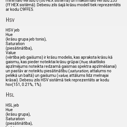
minimālo vērtību 0 (00 HEX sistēmā) un maksimālo vertību 255
(ff HEX sistēmā). Debesu zils šajā krāsu modelī tiek reprezentēts
ar kodu C9FFE5.
H
SV
HSV jeb
Hue
(krāsu grupa jeb tonis),
Saturation
(piesātinātība),
Value
(vērtība jeb gaišums) ir krāsu modelis, kas apraksta krāsu kā
gaismu, kas pieder noteiktai krāsu grūpai (
hue
, skaitlisks
apzīmējums noteikta redzamā gaismas spektra apzīmēšanai)
un pastāv ar noteiktu piesātinātību (
saturation
, attalums no
pelēkā un baltā) un gaišumu (
value
, attālums līdz melnajai
krāsai). Debesu zils HSV sistēmā tiek reprezentēts ar kodu
hsv(151, 0.21%, 1%).
H
SL
HSL jeb
Hue
(krāsu grupa),
Saturation
(piesātinātība),