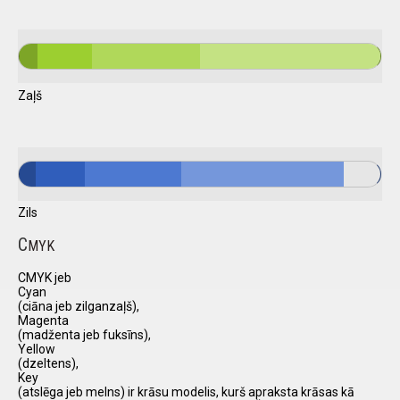
Zaļš
Zils
C
MYK
CMYK jeb
Cyan
(ciāna jeb zilganzaļš),
Magenta
(madženta jeb fuksīns),
Yellow
(dzeltens),
Key
(atslēga jeb melns) ir krāsu modelis, kurš apraksta krāsas kā