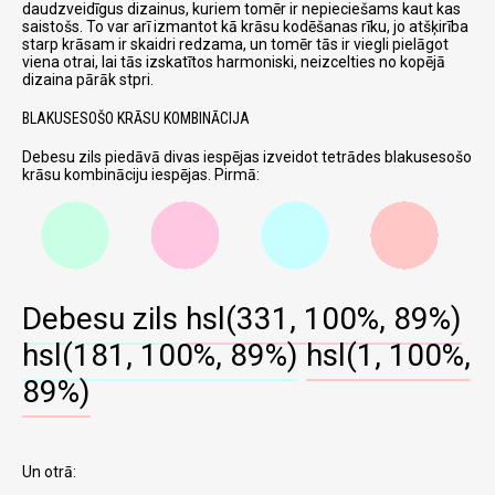
daudzveidīgus dizainus, kuriem tomēr ir nepieciešams kaut kas
saistošs. To var arī izmantot kā krāsu kodēšanas rīku, jo atšķirība
starp krāsam ir skaidri redzama, un tomēr tās ir viegli pielāgot
viena otrai, lai tās izskatītos harmoniski, neizcelties no kopējā
dizaina pārāk stpri.
BLAKUSESOŠO KRĀSU KOMBINĀCIJA
Debesu zils piedāvā divas iespējas izveidot tetrādes blakusesošo
krāsu kombināciju iespējas. Pirmā:
Debesu zils
hsl(331, 100%, 89%)
hsl(181, 100%, 89%)
hsl(1, 100%,
89%)
Un otrā: