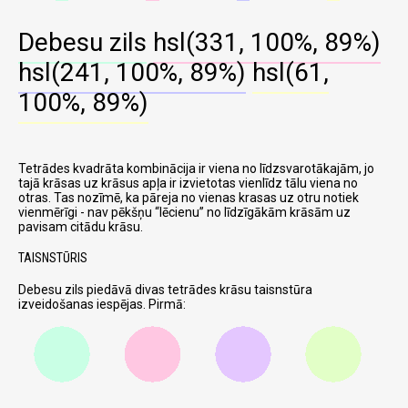
Debesu zils
hsl(331, 100%, 89%)
hsl(241, 100%, 89%)
hsl(61,
100%, 89%)
Tetrādes kvadrāta kombinācija ir viena no līdzsvarotākajām, jo
tajā krāsas uz krāsus apļa ir izvietotas vienlīdz tālu viena no
otras. Tas nozīmē, ka pāreja no vienas krasas uz otru notiek
vienmērīgi - nav pēkšņu
lēcienu
no līdzīgākām krāsām uz
pavisam citādu krāsu.
TAISNSTŪRIS
Debesu zils piedāvā divas tetrādes krāsu taisnstūra
izveidošanas iespējas. Pirmā: