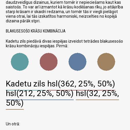
daudzveidīgus dizainus, kuriem tomēr ir nepieciešams kaut kas
saistošs. To var arī izmantot kā krāsu kodēšanas rīku, jo atšķirība
starp krāsam ir skaidri redzama, un tomēr tās ir viegli pielāgot
viena otrai, lai tās izskatītos harmoniski, neizcelties no kopējā
dizaina pārāk stpri.
BLAKUSESOŠO KRĀSU KOMBINĀCIJA
Kadetu zils piedāvā divas iespējas izveidot tetrādes blakusesošo
krāsu kombināciju iespējas. Pirmā:
Kadetu zils
hsl(362, 25%, 50%)
hsl(212, 25%, 50%)
hsl(32, 25%,
50%)
Un otrā: