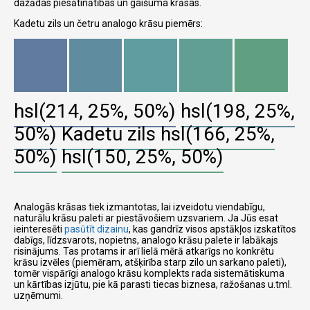
dažādas piesātinātības un gaišuma krāsas.
Kadetu zils un četru analogo krāsu piemērs:
hsl(214, 25%, 50%)
hsl(198, 25%,
50%)
Kadetu zils
hsl(166, 25%,
50%)
hsl(150, 25%, 50%)
Analogās krāsas tiek izmantotas, lai izveidotu viendabīgu,
naturālu krāsu paleti ar piestāvošiem uzsvariem. Ja Jūs esat
ieinteresēti
pasūtīt dizainu
, kas gandrīz visos apstākļos izskatītos
dabīgs, līdzsvarots, nopietns, analogo krāsu palete ir labākajs
risinājums. Tas protams ir arī lielā mērā atkarīgs no konkrētu
krāsu izvēles (piemēram, atšķirība starp zilo un sarkano paleti),
tomēr vispārīgi analogo krāsu komplekts rada sistemātiskuma
un kārtības izjūtu, pie kā parasti tiecas biznesa, ražošanas u.tml.
uzņēmumi.