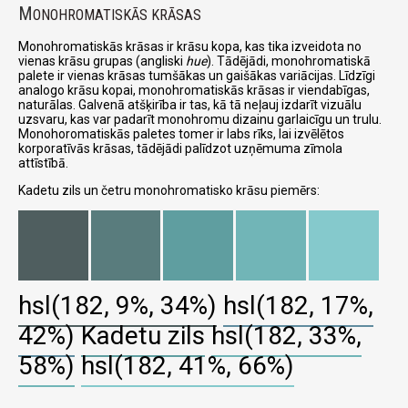
M
ONOHROMATISKĀS KRĀSAS
Monohromatiskās krāsas ir krāsu kopa, kas tika izveidota no
vienas krāsu grupas (angliski
hue
). Tādējādi, monohromatiskā
palete ir vienas krāsas tumšākas un gaišākas variācijas. Līdzīgi
analogo krāsu kopai, monohromatiskās krāsas ir viendabīgas,
naturālas. Galvenā atšķirība ir tas, kā tā neļauj izdarīt vizuālu
uzsvaru, kas var padarīt monohromu dizainu garlaicīgu un trulu.
Monohoromatiskās paletes tomer ir labs rīks, lai izvēlētos
korporatīvās krāsas, tādējādi palīdzot uzņēmuma zīmola
attīstībā.
Kadetu zils un četru monohromatisko krāsu piemērs:
hsl(182, 9%, 34%)
hsl(182, 17%,
42%)
Kadetu zils
hsl(182, 33%,
58%)
hsl(182, 41%, 66%)