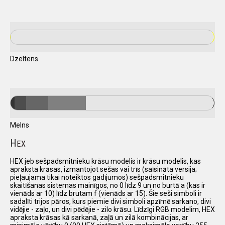
Dzeltens
Melns
H
EX
HEX jeb sešpadsmitnieku krāsu modelis ir krāsu modelis, kas
apraksta krāsas, izmantojot sešas vai trīs (saīsināta versija;
pieļaujama tikai noteiktos gadījumos) sešpadsmitnieku
skaitīšanas sistemas mainīgos, no 0 līdz 9 un no burtā a (kas ir
vienāds ar 10) līdz brutam f (vienāds ar 15). Šie seši simboli ir
sadalīti trijos pāros, kurs piemie divi simboli apzīmē sarkano, divi
vidējie - zaļo, un divi pēdējie - zilo krāsu. Līdzīgi RGB modelim, HEX
apraksta krāsas kā sarkanā, zaļā un zilā kombinācijas, ar