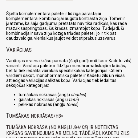
Šķeltā komplementāra palete ir līdzīga parastajai
komplementārai kombinācijai augsta kontrasta ziņā. Tomēr ir
jāatzīmē, ka šajā gadījumā pretstats nav tika radikāls, kas rada
mazāk saspringtības, šīs krāsas izmantojot kopā. Tādējādi, šī
kombinācija ir savā ziņā līdzīga triādes paletei, jo ir tik pat
daudzveidīga, vienlaikus ļaujot veidot stiprākus uzsvarus.
V
ARIĀCIJAS
Variācijas ir viena krāsu pamata (šajā gadījumā tas ir Kadetu zils)
varianti. Variāciju palete ir līdzīga monohromatiskajām krāsās,
bet tā tiek iedalīta vairākās specifiskākās kategorijās. Citiem
vārdiem sakot, monohormatiskā palete ir Kadetu zils un visas
attiecīgas variācijas saliktas kopā. Variācijas tiek iedalītas
sekojošās kategorijās:
tumšākas nokrāsas (angļu
shades
)
gaišākas nokrāsas (angļu
tints
)
pelēkas nokrāsas (angļu
tones
)
T
UMŠĀKAS NOKRĀSAS/H3>
TUMŠĀKA NOKRĀSA (NO ANGĻU
SHADE
) IR NOTEIKTAS
KRĀSAS SAVIENOJUMS AR MELNO. TĀDĒJĀDI, KADETU ZILS