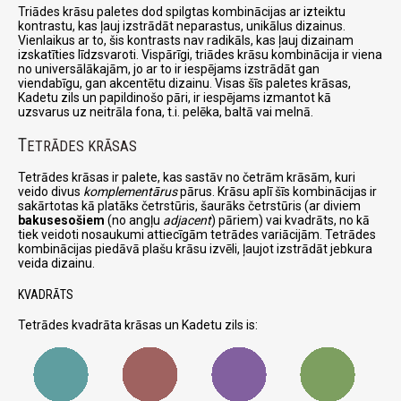
Triādes krāsu paletes dod spilgtas kombinācijas ar izteiktu
kontrastu, kas ļauj izstrādāt neparastus, unikālus dizainus.
Vienlaikus ar to, šis kontrasts nav radikāls, kas ļauj dizainam
izskatīties līdzsvaroti. Vispārīgi, triādes krāsu kombinācija ir viena
no universālākajām, jo ar to ir iespējams izstrādāt gan
viendabīgu, gan akcentētu dizainu. Visas šīs paletes krāsas,
Kadetu zils un papildinošo pāri, ir iespējams izmantot kā
uzsvarus uz neitrāla fona, t.i. pelēka, baltā vai melnā.
T
ETRĀDES KRĀSAS
Tetrādes krāsas ir palete, kas sastāv no četrām krāsām, kuri
veido divus
komplementārus
pārus. Krāsu aplī šīs kombinācijas ir
sakārtotas kā platāks četrstūris, šaurāks četrstūris (ar diviem
bakusesošiem
(no angļu
adjacent
) pāriem) vai kvadrāts, no kā
tiek veidoti nosaukumi attiecīgām tetrādes variācijām. Tetrādes
kombinācijas piedāvā plašu krāsu izvēli, ļaujot izstrādāt jebkura
veida dizainu.
KVADRĀTS
Tetrādes kvadrāta krāsas un Kadetu zils is: