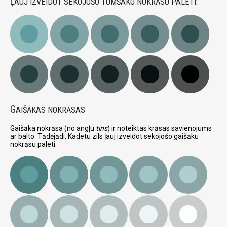
ĻAUJ IZVEIDOT SEKOJOŠO TUMŠAKO NOKRĀSU PALETI:
G
AIŠĀKAS NOKRĀSAS
Gaišāka nokrāsa (no angļu
tins
) ir noteiktas krāsas savienojums
ar balto. Tādējādi, Kadetu zils ļauj izveidot sekojošo gaišāku
nokrāsu paleti: