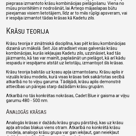
pieprasa izmantoto krāsu kombinācijas pielāgošanu. Viena no
mūsu prioritētēm ir nodrošināt, lai Arteqo mājaslapas būtu
pieejamas visiem lietotājiem, līdz ar to mēs rūpīgi apsveram, vai
ir iespēja izmantot tādas krāsas kā Kadetu zils.
K
RĀSU TEORIJA
Krāsu teorija ir zinātniskā disciplīna, kas pēt krāsu kombinācijas
dizainā un mākslā. Šeit Jūs atradīsiet visas galvenās krāsu
kombinācijas, kurās iekļaujas Kadetu zils, uzzināsiet, kad tās
jāizmanto, kā tas var mainīt, paplašināt un pielāgot, kā arī kādu
iespaidu ir iespējams atstāt uz lietotāju, izmantojot šīs krāsas.
Krāsu teorija balstās uz kŗasu apļa izmantošanu. Krāsu aplis ir
vizuāls krāsu modelis, kurā visas krāsas tiek sakārtotas secībā
atkarībā no to viļņu garuma. Tādējādi, krāsu aplis demonstrē
attiecības un pārejas starp dažādām krāsu grupām.
Atkarībā no tās konkrētas nokrāsas, Cadet Blue ir gaisma ar viļņu
garumu 480 - 500 nm.
A
NALOGĀS KRĀSAS
Analogās krāsas ir dažādu krāsu grupu pārstāvji, kas uz krāsu
apļa atrodas blakus viens otram. Atkarībā no konkrētā krāsu
modeļa, analogo krāsu grupa var gan iekiļaut, gan neiekļaut