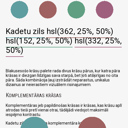
Kadetu zils
hsl(362, 25%, 50%)
hsl(152, 25%, 50%)
hsl(332, 25%,
50%)
Blakusesošo krāsu palete rada divus krāsu pārus, kur katra pāra
krāsas ir diezgan līdzīgas sava starpā, bet ļoti atšķirīgas no cita
pāra. Šāda kombinācija ļauj izstrādāt neparastus, unikalus
dizainus ar neierastiem vizuāliem risinajumiem.
K
OMPLEMENTĀRAS KRĀSAS
Komplementāras jeb papildinošas krāsas ir krāsas, kas krāsu aplī
atrodas tieši pretī vienai otrai, tādējādi viedojot maksimāli
iespējmo kontrastu.
Kadetu zils un attiecīga komplementāra krāsa: