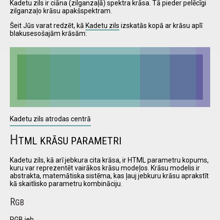
Kadetu zils ir ciāna (zilganzaļā) spektra krāsa. Tā pieder pelēcīgi
zilganzaļo krāsu apakšspektram.
Šeit Jūs varat redzēt, kā
Kadetu zils
izskatās kopā ar krāsu aplī
I have
blakusesošajām krāsām:
read and
accept the
terms and
conditions
Kadetu zils atrodas centrā
H
TML KRĀSU PARAMETRI
Kadetu zils, kā arī jebkura cita krāsa, ir HTML parametru kopums,
kuru var reprezentēt vairākos krāsu modeļos. Krāsu modelis ir
abstrakta, matemātiska sistēma, kas ļauj jebkuru krāsu aprakstīt
kā skaitlisko parametru kombināciju.
R
GB
RGB jeb