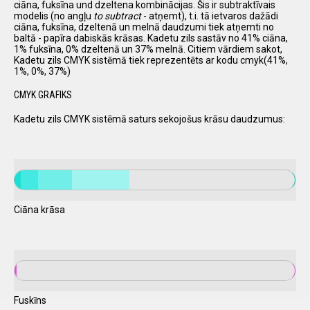
ciāna, fuksīna und dzeltena kombinācijas. Šis ir subtraktīvais
modelis (no angļu
to subtract
- atņemt), t.i. tā ietvaros dažādi
ciāna, fuksīna, dzeltenā un melnā daudzumi tiek atņemti no
baltā - papīra dabiskās krāsas. Kadetu zils sastāv no 41% ciāna,
1% fuksīna, 0% dzeltenā un 37% melnā. Citiem vārdiem sakot,
Kadetu zils CMYK sistēmā tiek reprezentēts ar kodu cmyk(41%,
1%, 0%, 37%)
CMYK GRAFIKS
Kadetu zils CMYK sistēmā saturs sekojošus krāsu daudzumus:
Ciāna krāsa
Fuskīns