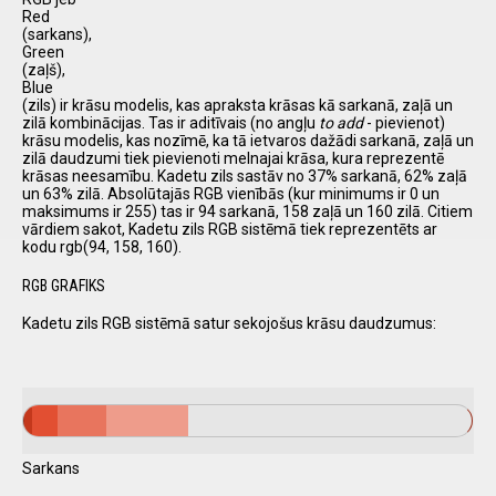
Red
(sarkans),
Green
(zaļš),
Blue
(zils) ir krāsu modelis, kas apraksta krāsas kā sarkanā, zaļā un
zilā kombinācijas. Tas ir aditīvais (no angļu
to add
- pievienot)
krāsu modelis, kas nozīmē, ka tā ietvaros dažādi sarkanā, zaļā un
zilā daudzumi tiek pievienoti melnajai krāsa, kura reprezentē
krāsas neesamību. Kadetu zils sastāv no 37% sarkanā, 62% zaļā
un 63% zilā. Absolūtajās RGB vienībās (kur minimums ir 0 un
maksimums ir 255) tas ir 94 sarkanā, 158 zaļā un 160 zilā. Citiem
vārdiem sakot, Kadetu zils RGB sistēmā tiek reprezentēts ar
kodu rgb(94, 158, 160).
RGB GRAFIKS
Kadetu zils RGB sistēmā satur sekojošus krāsu daudzumus:
Sarkans