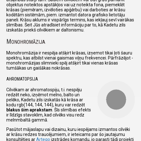
objektus noteiktos apstākļos vai uz noteikta fona, piemeklēt
krāsas (piemēram, izvēloties apģērbu) vai darboties ar krāsu
kodētām sistēmām, piem. izmantot datora grafisko lietotāju
paneli. Krāsu aklums ir vispārīgs termins, kas iekļauj sevī vairākas
slimības. Šeit Jūs atradīsiet informāciju par to, kā Kadetu zils
izskatās priekš cilvēkiem ar daltonismu.
M
ONOHROMĀZIJA
Monohromāzija ir nespēja atšķirt krāsas, izņemot tikai ļoti šauru
spektru, kas atbilst vienai gaismas viļņu frekvencei. Pārfrāzējot -
monohromāzijas slimnieki spēj atšķirt tikai vienas krāsas
tumšākas un gaišākas nokrāsas.
AHROMATOPSIJA
Cilvēkam ar ahromatospiju, t.i. nespēju
redzēt neko, izņēmot melno, balto un
pelēko, Kadetu zils izskatās kā krāsa ar
kodu rgb(144, 144, 144), kuru var redzēt
blakus šim aprakstam
. Šīs slimības efekts
ir līdzīgs stavoklim, kad cilvēks visu redz
melnmbaltā gammā.
Pasūtot mājaslapu vai dizainu, kuru iespējams izmantos cilvēki
ar krāsu redzes traucējumiem, ir ieteicams par šo jautajumu
konsultēties ar
Arteqo
izstrādes komandu, jo parasti tādi projekti