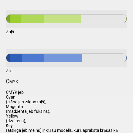
Zaļš
Zils
C
MYK
CMYK jeb
Cyan
(ciāna jeb zilganzaļš),
Magenta
(madženta jeb fuksīns),
Yellow
(dzeltens),
Key
(atslēga jeb melns) ir krāsu modelis, kurš apraksta krāsas kā