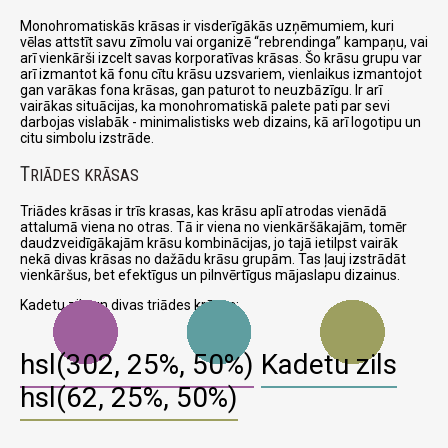
Monohromatiskās krāsas ir visderīgākās uzņēmumiem, kuri
vēlas attstīt savu zīmolu vai organizē
rebrendinga
kampaņu, vai
arī vienkārši izcelt savas korporatīvas krāsas. Šo krāsu grupu var
arī izmantot kā fonu cītu krāsu uzsvariem, vienlaikus izmantojot
gan varākas fona krāsas, gan paturot to neuzbāzīgu. Ir arī
vairākas situācijas, ka monohromatiskā palete pati par sevi
darbojas vislabāk - minimalistisks web dizains, kā arī logotipu un
citu simbolu izstrāde.
T
RIĀDES KRĀSAS
Triādes krāsas ir trīs krasas, kas krāsu aplī atrodas vienādā
attalumā viena no otras. Tā ir viena no vienkāršākajām, tomēr
daudzveidīgākajām krāsu kombinācijas, jo tajā ietilpst vairāk
nekā divas krāsas no dažādu krāsu grupām. Tas ļauj izstrādāt
vienkāršus, bet efektīgus un pilnvērtīgus mājaslapu dizainus.
Kadetu zils un divas triādes krāsas:
hsl(302, 25%, 50%)
Kadetu zils
hsl(62, 25%, 50%)