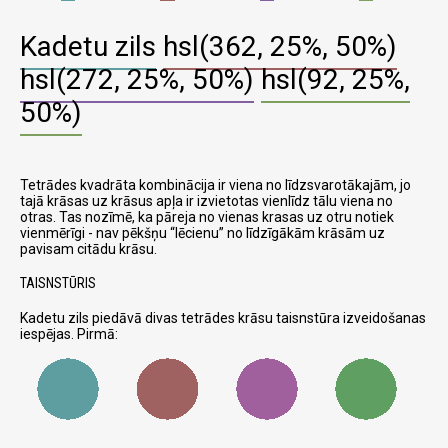
Kadetu zils
hsl(362, 25%, 50%)
hsl(272, 25%, 50%)
hsl(92, 25%,
50%)
Tetrādes kvadrāta kombinācija ir viena no līdzsvarotākajām, jo
tajā krāsas uz krāsus apļa ir izvietotas vienlīdz tālu viena no
otras. Tas nozīmē, ka pāreja no vienas krasas uz otru notiek
vienmērīgi - nav pēkšņu
lēcienu
no līdzīgākām krāsām uz
pavisam citādu krāsu.
TAISNSTŪRIS
Kadetu zils piedāvā divas tetrādes krāsu taisnstūra izveidošanas
iespējas. Pirmā: