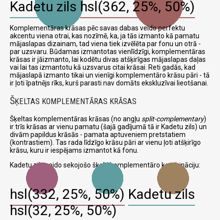
Kadetu zils
hsl(362, 25%, 50%)
Komplementāras krāsas pēc savas dabas veido perfektu
akcentu viena otrai, kas nozīmē, ka, ja tās izmanto kā pamatu
mājaslapas dizainam, tad viena tiek izvēlēta par fonu un otrā -
par uzsvaru. Būdamas izmantotas vienlīdzīgi, komplementāras
krāsas ir jāizmanto, lai kodētu divas atšķirīgas mājaslapas daļas
vai lai tas izmantotu kā uzsvarus citai krāsai. Reti gadās, kad
mājaslapā izmanto tikai un vienīgi komplementāro krāsu pāri - tā
ir ļoti īpatnējs rīks, kurš parasti nav domāts ekskluzīvai lieotšanai.
Š
ĶELTAS KOMPLEMENTĀRAS KRĀSAS
Šķeltas komplementāras krāsas (no angļu
split-complementary
)
ir trīs krāsas ar vienu pamatu (šajā gadījumā tā ir Kadetu zils) un
divām papildus krāsās - pamata aptuveniem pretstatiem
(kontrastiem). Tas rada līdzīgo krāsu pāri ar vienu ļoti atšķirīgo
krāsu, kuru ir iespējams izmantot kā fonu.
Kadetu zils veido sekojošo šķelti komplementāro kombināciju:
hsl(332, 25%, 50%)
Kadetu zils
hsl(32, 25%, 50%)