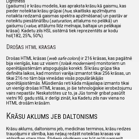
Lightness
(gaišums) ir krāsu modelis, kas apraksta krāsu kā gaismu, kas
pieder noteiktai krāsu grūpai (
hue
, skaitlisks apzīmējums
notaikta redzamā gaismas spektra apzīmēšanai) un pastāv ar
noteiktu piesātinātību (
saturation
, attalums no pelēkā) un
gaišumu (
value
, attālums līdz melnajai, baltajai un pelēkajai
krāsai). Kadetu zils HSL sistēmā tiek reprezentēts ar kodu
hsl(182, 25%, 50%).
D
ROŠAS HTML KRASAS
Drošas HTML krāsas (
web safe colors
) ir 216 krāsas, kas pagātnē
bija vienīgās, kas uz visiem (
tolaik moderniem
) monitoriem un
operētājsistēmām atspoguļojās korekti. Šī krāsu grūpa tika
definēta laikos, kad monitori varēja izmantot tikai 256 krāsas, un
tikai 216 no tām bija vineādas visās populārākājās
operētājsistēmās. Mūsdienās reti kāda mājaslapa izmanto tikai
un vienīgi drošas HTML krasas, jo šie tehnoloģiskie ierobežojumu
vairs nepastāv. Neskatotites uz to, ja Jūs tomēr gribat pasūtīt
vietni 90. gadu stilā, ir derīgi zināt, ka Kadetu zils nav viena no
HTML drošām krāsām.
K
RĀSU AKLUMS JEB DALTONISMS
Krāsu aklums, daltonisms jeb, medicīnas terminos, krāsu redzes
traucējumi ir slimība, kas neļauj redzēt noteiktas krasas vai
atšķirības starp tām. Šādiem cilvēkiem var būt grūti pamanīt