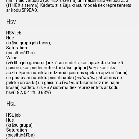
minimālo vērtību 0 (00 HEX sistēmā) un maksimālo vertību 255
(ff HEX sistēmā). Kadetu zils šajā krāsu modelī tiek reprezentēts
ar kodu 5F9EA0.
H
SV
HSV jeb
Hue
(krāsu grupa jeb tonis),
Saturation
(piesātinātība),
Value
(vērtība jeb gaišums) ir krāsu modelis, kas apraksta krāsu kā
gaismu, kas pieder noteiktai krāsu grūpai (
hue
, skaitlisks
apzīmējums noteikta redzamā gaismas spektra apzīmēšanai)
un pastāv ar noteiktu piesātinātību (
saturation
, attalums no
pelēkā un baltā) un gaišumu (
value
, attālums līdz melnajai
krāsai). Kadetu zils HSV sistēmā tiek reprezentēts ar kodu
hsv(182, 0.41%, 0.63%).
H
SL
HSL jeb
Hue
(krāsu grupa),
Saturation
(piesātinātība),