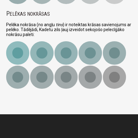
P
ELĒKAS NOKRĀSAS
Pelēka nokrāsa (no angļu
tins
) ir noteiktas krāsas savienojums ar
pelēko. Tādējādi, Kadetu zils ļauj izveidot sekojošo pelecīgāko
nokrāsu paleti: