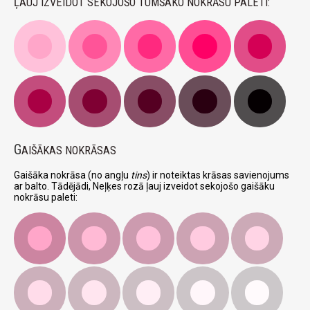
ĻAUJ IZVEIDOT SEKOJOŠO TUMŠAKO NOKRĀSU PALETI:
G
AIŠĀKAS NOKRĀSAS
Gaišāka nokrāsa (no angļu
tins
) ir noteiktas krāsas savienojums
ar balto. Tādējādi, Neļķes rozā ļauj izveidot sekojošo gaišāku
nokrāsu paleti: