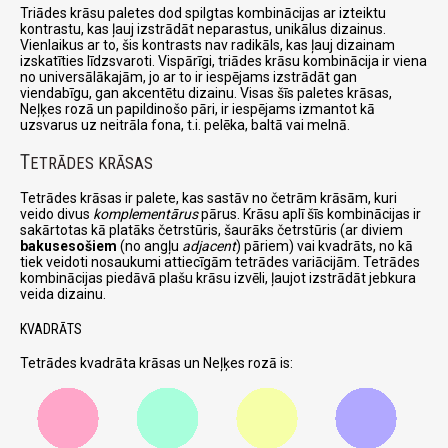
Triādes krāsu paletes dod spilgtas kombinācijas ar izteiktu
kontrastu, kas ļauj izstrādāt neparastus, unikālus dizainus.
Vienlaikus ar to, šis kontrasts nav radikāls, kas ļauj dizainam
izskatīties līdzsvaroti. Vispārīgi, triādes krāsu kombinācija ir viena
no universālākajām, jo ar to ir iespējams izstrādāt gan
viendabīgu, gan akcentētu dizainu. Visas šīs paletes krāsas,
Neļķes rozā un papildinošo pāri, ir iespējams izmantot kā
uzsvarus uz neitrāla fona, t.i. pelēka, baltā vai melnā.
T
ETRĀDES KRĀSAS
Tetrādes krāsas ir palete, kas sastāv no četrām krāsām, kuri
veido divus
komplementārus
pārus. Krāsu aplī šīs kombinācijas ir
sakārtotas kā platāks četrstūris, šaurāks četrstūris (ar diviem
bakusesošiem
(no angļu
adjacent
) pāriem) vai kvadrāts, no kā
tiek veidoti nosaukumi attiecīgām tetrādes variācijām. Tetrādes
kombinācijas piedāvā plašu krāsu izvēli, ļaujot izstrādāt jebkura
veida dizainu.
KVADRĀTS
Tetrādes kvadrāta krāsas un Neļķes rozā is: