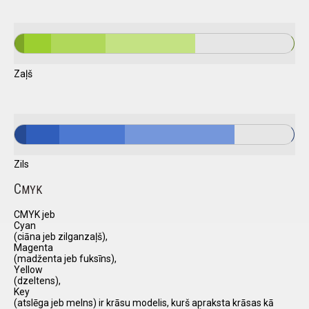
Zaļš
Zils
C
MYK
CMYK jeb
Cyan
(ciāna jeb zilganzaļš),
Magenta
(madženta jeb fuksīns),
Yellow
(dzeltens),
Key
(atslēga jeb melns) ir krāsu modelis, kurš apraksta krāsas kā