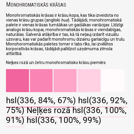
M
ONOHROMATISKĀS KRĀSAS
Monohromatiskās krāsas ir krāsu kopa, kas tika izveidota no
vienas krāsu grupas (angliski
hue
). Tādējādi, monohromatiskā
palete ir vienas krāsas tumšākas un gaišākas variācijas. Līdzīgi
analogo krāsu kopai, monohromatiskās krāsas ir viendabīgas,
naturālas. Galvenā atšķirība ir tas, kā tā neļauj izdarīt vizuālu
uzsvaru, kas var padarīt monohromu dizainu garlaicīgu un trulu.
Monohoromatiskās paletes tomer ir labs rīks, lai izvēlētos
korporatīvās krāsas, tādējādi palīdzot uzņēmuma zīmola
attīstībā.
Neļķes rozā un četru monohromatisko krāsu piemērs:
hsl(336, 84%, 67%)
hsl(336, 92%,
75%)
Neļķes rozā
hsl(336, 100%,
91%)
hsl(336, 100%, 99%)