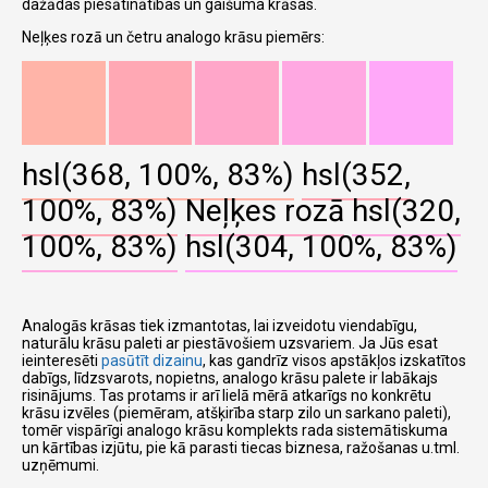
dažādas piesātinātības un gaišuma krāsas.
Neļķes rozā un četru analogo krāsu piemērs:
hsl(368, 100%, 83%)
hsl(352,
100%, 83%)
Neļķes rozā
hsl(320,
100%, 83%)
hsl(304, 100%, 83%)
Analogās krāsas tiek izmantotas, lai izveidotu viendabīgu,
naturālu krāsu paleti ar piestāvošiem uzsvariem. Ja Jūs esat
ieinteresēti
pasūtīt dizainu
, kas gandrīz visos apstākļos izskatītos
dabīgs, līdzsvarots, nopietns, analogo krāsu palete ir labākajs
risinājums. Tas protams ir arī lielā mērā atkarīgs no konkrētu
krāsu izvēles (piemēram, atšķirība starp zilo un sarkano paleti),
tomēr vispārīgi analogo krāsu komplekts rada sistemātiskuma
un kārtības izjūtu, pie kā parasti tiecas biznesa, ražošanas u.tml.
uzņēmumi.