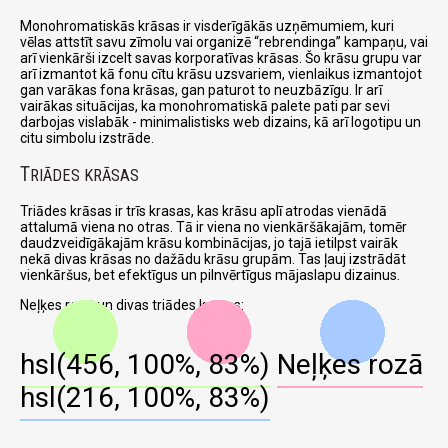
Monohromatiskās krāsas ir visderīgākās uzņēmumiem, kuri
vēlas attstīt savu zīmolu vai organizē
rebrendinga
kampaņu, vai
arī vienkārši izcelt savas korporatīvas krāsas. Šo krāsu grupu var
arī izmantot kā fonu cītu krāsu uzsvariem, vienlaikus izmantojot
gan varākas fona krāsas, gan paturot to neuzbāzīgu. Ir arī
vairākas situācijas, ka monohromatiskā palete pati par sevi
darbojas vislabāk - minimalistisks web dizains, kā arī logotipu un
citu simbolu izstrāde.
T
RIĀDES KRĀSAS
Triādes krāsas ir trīs krasas, kas krāsu aplī atrodas vienādā
attalumā viena no otras. Tā ir viena no vienkāršākajām, tomēr
daudzveidīgākajām krāsu kombinācijas, jo tajā ietilpst vairāk
nekā divas krāsas no dažādu krāsu grupām. Tas ļauj izstrādāt
vienkāršus, bet efektīgus un pilnvērtīgus mājaslapu dizainus.
Neļķes rozā un divas triādes krāsas:
hsl(456, 100%, 83%)
Neļķes rozā
hsl(216, 100%, 83%)