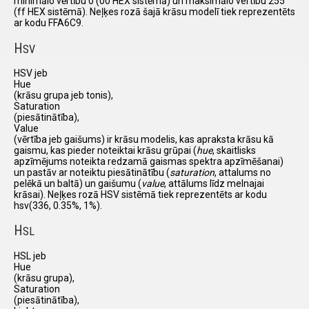
minimālo vērtību 0 (00 HEX sistēmā) un maksimālo vertību 255
(ff HEX sistēmā). Neļķes rozā šajā krāsu modelī tiek reprezentēts
ar kodu FFA6C9.
H
SV
HSV jeb
Hue
(krāsu grupa jeb tonis),
Saturation
(piesātinātība),
Value
(vērtība jeb gaišums) ir krāsu modelis, kas apraksta krāsu kā
gaismu, kas pieder noteiktai krāsu grūpai (
hue
, skaitlisks
apzīmējums noteikta redzamā gaismas spektra apzīmēšanai)
un pastāv ar noteiktu piesātinātību (
saturation
, attalums no
pelēkā un baltā) un gaišumu (
value
, attālums līdz melnajai
krāsai). Neļķes rozā HSV sistēmā tiek reprezentēts ar kodu
hsv(336, 0.35%, 1%).
H
SL
HSL jeb
Hue
(krāsu grupa),
Saturation
(piesātinātība),