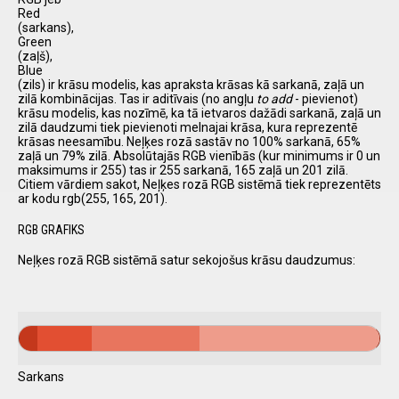
Red
(sarkans),
Green
(zaļš),
Blue
(zils) ir krāsu modelis, kas apraksta krāsas kā sarkanā, zaļā un
zilā kombinācijas. Tas ir aditīvais (no angļu
to add
- pievienot)
krāsu modelis, kas nozīmē, ka tā ietvaros dažādi sarkanā, zaļā un
zilā daudzumi tiek pievienoti melnajai krāsa, kura reprezentē
krāsas neesamību. Neļķes rozā sastāv no 100% sarkanā, 65%
zaļā un 79% zilā. Absolūtajās RGB vienībās (kur minimums ir 0 un
maksimums ir 255) tas ir 255 sarkanā, 165 zaļā un 201 zilā.
Citiem vārdiem sakot, Neļķes rozā RGB sistēmā tiek reprezentēts
ar kodu rgb(255, 165, 201).
RGB GRAFIKS
Neļķes rozā RGB sistēmā satur sekojošus krāsu daudzumus:
Sarkans