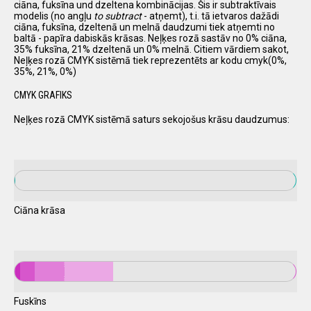
ciāna, fuksīna und dzeltena kombinācijas. Šis ir subtraktīvais
modelis (no angļu
to subtract
- atņemt), t.i. tā ietvaros dažādi
ciāna, fuksīna, dzeltenā un melnā daudzumi tiek atņemti no
baltā - papīra dabiskās krāsas. Neļķes rozā sastāv no 0% ciāna,
35% fuksīna, 21% dzeltenā un 0% melnā. Citiem vārdiem sakot,
Neļķes rozā CMYK sistēmā tiek reprezentēts ar kodu cmyk(0%,
35%, 21%, 0%)
CMYK GRAFIKS
Neļķes rozā CMYK sistēmā saturs sekojošus krāsu daudzumus:
Ciāna krāsa
Fuskīns