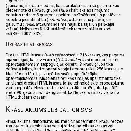
Lightness
(gaišums) ir krāsu modelis, kas apraksta krāsu kā gaismu, kas
pieder noteiktai krāsu grūpai (
hue
, skaitlisks apzīmējums
notaikta redzamā gaismas spektra apzīmēšanai) un pastāv ar
noteiktu piesātinātību (
saturation
, attalums no pelēkā) un
gaišumu (
value
, attālums līdz melnajai, baltajai un pelēkajai
krāsai). Neļķes rozā HSL sistēmā tiek reprezentēts ar kodu
hsl(336, 100%, 83%).
D
ROŠAS HTML KRASAS
Drošas HTML krāsas (
web safe colors
) ir 216 krāsas, kas pagātnē
bija vienīgās, kas uz visiem (
tolaik moderniem
) monitoriem un
operētājsistēmām atspoguļojās korekti. Šī krāsu grūpa tika
definēta laikos, kad monitori varēja izmantot tikai 256 krāsas, un
tikai 216 no tām bija vineādas visās populārākājās
operētājsistēmās. Mūsdienās reti kāda mājaslapa izmanto tikai
un vienīgi drošas HTML krasas, jo šie tehnoloģiskie ierobežojumu
vairs nepastāv. Neskatotites uz to, ja Jūs tomēr gribat pasūtīt
vietni 90. gadu stilā, ir derīgi zināt, ka Neļķes rozā nav viena no
HTML drošām krāsām.
K
RĀSU AKLUMS JEB DALTONISMS
Krāsu aklums, daltonisms jeb, medicīnas terminos, krāsu redzes
traucējumi ir slimība, kas neļauj redzēt noteiktas krasas vai
atšķirības starp tām. Šādiem cilvēkiem var būt grūti pamanīt