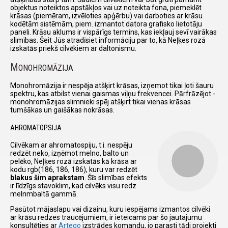
objektus noteiktos apstākļos vai uz noteikta fona, piemeklēt
krāsas (piemēram, izvēloties apģērbu) vai darboties ar krāsu
kodētām sistēmām, piem. izmantot datora grafisko lietotāju
paneli. Krāsu aklums ir vispārīgs termins, kas iekļauj sevī vairākas
slimības. Šeit Jūs atradīsiet informāciju par to, kā Neļķes rozā
izskatās priekš cilvēkiem ar daltonismu.
M
ONOHROMĀZIJA
Monohromāzija ir nespēja atšķirt krāsas, izņemot tikai ļoti šauru
spektru, kas atbilst vienai gaismas viļņu frekvencei. Pārfrāzējot -
monohromāzijas slimnieki spēj atšķirt tikai vienas krāsas
tumšākas un gaišākas nokrāsas.
AHROMATOPSIJA
Cilvēkam ar ahromatospiju, t.i. nespēju
redzēt neko, izņēmot melno, balto un
pelēko, Neļķes rozā izskatās kā krāsa ar
kodu rgb(186, 186, 186), kuru var redzēt
blakus šim aprakstam
. Šīs slimības efekts
ir līdzīgs stavoklim, kad cilvēks visu redz
melnmbaltā gammā.
Pasūtot mājaslapu vai dizainu, kuru iespējams izmantos cilvēki
ar krāsu redzes traucējumiem, ir ieteicams par šo jautajumu
konsultēties ar
Arteqo
izstrādes komandu, jo parasti tādi projekti