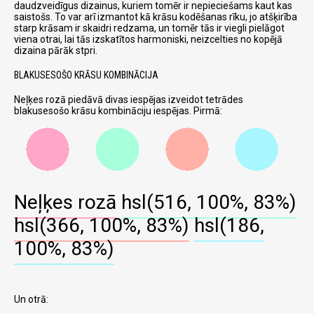
daudzveidīgus dizainus, kuriem tomēr ir nepieciešams kaut kas
saistošs. To var arī izmantot kā krāsu kodēšanas rīku, jo atšķirība
starp krāsam ir skaidri redzama, un tomēr tās ir viegli pielāgot
viena otrai, lai tās izskatītos harmoniski, neizcelties no kopējā
dizaina pārāk stpri.
BLAKUSESOŠO KRĀSU KOMBINĀCIJA
Neļķes rozā piedāvā divas iespējas izveidot tetrādes
blakusesošo krāsu kombināciju iespējas. Pirmā:
Neļķes rozā
hsl(516, 100%, 83%)
hsl(366, 100%, 83%)
hsl(186,
100%, 83%)
Un otrā: