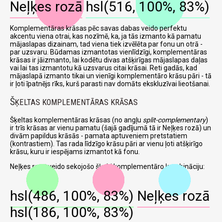
Neļķes rozā
hsl(516, 100%, 83%)
Komplementāras krāsas pēc savas dabas veido perfektu
akcentu viena otrai, kas nozīmē, ka, ja tās izmanto kā pamatu
mājaslapas dizainam, tad viena tiek izvēlēta par fonu un otrā -
par uzsvaru. Būdamas izmantotas vienlīdzīgi, komplementāras
krāsas ir jāizmanto, lai kodētu divas atšķirīgas mājaslapas daļas
vai lai tas izmantotu kā uzsvarus citai krāsai. Reti gadās, kad
mājaslapā izmanto tikai un vienīgi komplementāro krāsu pāri - tā
ir ļoti īpatnējs rīks, kurš parasti nav domāts ekskluzīvai lieotšanai.
Š
ĶELTAS KOMPLEMENTĀRAS KRĀSAS
Šķeltas komplementāras krāsas (no angļu
split-complementary
)
ir trīs krāsas ar vienu pamatu (šajā gadījumā tā ir Neļķes rozā) un
divām papildus krāsās - pamata aptuveniem pretstatiem
(kontrastiem). Tas rada līdzīgo krāsu pāri ar vienu ļoti atšķirīgo
krāsu, kuru ir iespējams izmantot kā fonu.
Neļķes rozā veido sekojošo šķelti komplementāro kombināciju:
hsl(486, 100%, 83%)
Neļķes rozā
hsl(186, 100%, 83%)