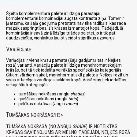
Šķeltā komplementāra palete ir līdzīga parastajai
komplementārai kombinācijai augsta kontrasta ziņā. Tomēr ir
jāatzīmē, ka šajā gadījumā pretstats nav tika radikāls, kas rada
mazāk saspringtības, šīs krāsas izmantojot kopā. Tādējādi, šī
kombinācija ir savā ziņā līdzīga triādes paletei, jo ir tik pat
daudzveidīga, vienlaikus ļaujot veidot stiprākus uzsvarus.
V
ARIĀCIJAS
Variācijas ir viena krāsu pamata (šajā gadījumā tas ir Neļķes
rozā) varianti. Variāciju palete ir līdzīga monohromatiskajām
krāsās, bet tā tiek iedalīta vairākās specifiskākās kategorijās.
Citiem vārdiem sakot, monohormatiskā palete ir Neļķes rozā un
visas attiecīgas variācijas saliktas kopā. Variācijas tiek iedalītas
sekojošās kategorijās:
tumšākas nokrāsas (angļu
shades
)
gaišākas nokrāsas (angļu
tints
)
pelēkas nokrāsas (angļu
tones
)
T
UMŠĀKAS NOKRĀSAS/H3>
TUMŠĀKA NOKRĀSA (NO ANGĻU
SHADE
) IR NOTEIKTAS
KRĀSAS SAVIENOJUMS AR MELNO. TĀDĒJĀDI, NEĻĶES ROZĀ