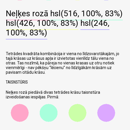
Neļķes rozā
hsl(516, 100%, 83%)
hsl(426, 100%, 83%)
hsl(246,
100%, 83%)
Tetrādes kvadrāta kombinācija ir viena no līdzsvarotākajām, jo
tajā krāsas uz krāsus apļa ir izvietotas vienlīdz tālu viena no
otras. Tas nozīmē, ka pāreja no vienas krasas uz otru notiek
vienmērīgi - nav pēkšņu
lēcienu
no līdzīgākām krāsām uz
pavisam citādu krāsu.
TAISNSTŪRIS
Neļķes rozā piedāvā divas tetrādes krāsu taisnstūra
izveidošanas iespējas. Pirmā: