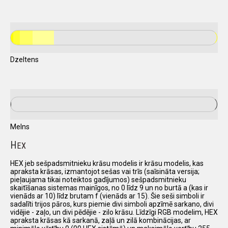
Dzeltens
Melns
H
EX
HEX jeb sešpadsmitnieku krāsu modelis ir krāsu modelis, kas
apraksta krāsas, izmantojot sešas vai trīs (saīsināta versija;
pieļaujama tikai noteiktos gadījumos) sešpadsmitnieku
skaitīšanas sistemas mainīgos, no 0 līdz 9 un no burtā a (kas ir
vienāds ar 10) līdz brutam f (vienāds ar 15). Šie seši simboli ir
sadalīti trijos pāros, kurs piemie divi simboli apzīmē sarkano, divi
vidējie - zaļo, un divi pēdējie - zilo krāsu. Līdzīgi RGB modelim, HEX
apraksta krāsas kā sarkanā, zaļā un zilā kombinācijas, ar