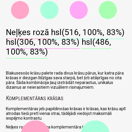
Neļķes rozā
hsl(516, 100%, 83%)
hsl(306, 100%, 83%)
hsl(486,
100%, 83%)
Blakusesošo krāsu palete rada divus krāsu pārus, kur katra pāra
krāsas ir diezgan līdzīgas sava starpā, bet ļoti atšķirīgas no cita
pāra. Šāda kombinācija ļauj izstrādāt neparastus, unikalus
dizainus ar neierastiem vizuāliem risinajumiem.
K
OMPLEMENTĀRAS KRĀSAS
Komplementāras jeb papildinošas krāsas ir krāsas, kas krāsu aplī
atrodas tieši pretī vienai otrai, tādējādi viedojot maksimāli
iespējmo kontrastu.
Neļķes rozā un attiecīga komplementāra krāsa: