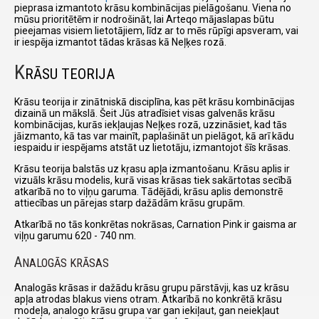
pieprasa izmantoto krāsu kombinācijas pielāgošanu. Viena no
mūsu prioritētēm ir nodrošināt, lai Arteqo mājaslapas būtu
pieejamas visiem lietotājiem, līdz ar to mēs rūpīgi apsveram, vai
ir iespēja izmantot tādas krāsas kā Neļķes rozā.
K
RĀSU TEORIJA
Krāsu teorija ir zinātniskā disciplīna, kas pēt krāsu kombinācijas
dizainā un mākslā. Šeit Jūs atradīsiet visas galvenās krāsu
kombinācijas, kurās iekļaujas Neļķes rozā, uzzināsiet, kad tās
jāizmanto, kā tas var mainīt, paplašināt un pielāgot, kā arī kādu
iespaidu ir iespējams atstāt uz lietotāju, izmantojot šīs krāsas.
Krāsu teorija balstās uz kŗasu apļa izmantošanu. Krāsu aplis ir
vizuāls krāsu modelis, kurā visas krāsas tiek sakārtotas secībā
atkarībā no to viļņu garuma. Tādējādi, krāsu aplis demonstrē
attiecības un pārejas starp dažādām krāsu grupām.
Atkarībā no tās konkrētas nokrāsas, Carnation Pink ir gaisma ar
viļņu garumu 620 - 740 nm.
A
NALOGĀS KRĀSAS
Analogās krāsas ir dažādu krāsu grupu pārstāvji, kas uz krāsu
apļa atrodas blakus viens otram. Atkarībā no konkrētā krāsu
modeļa, analogo krāsu grupa var gan iekiļaut, gan neiekļaut