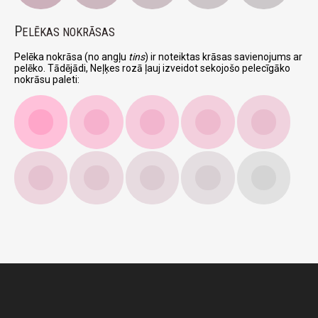
P
ELĒKAS NOKRĀSAS
Pelēka nokrāsa (no angļu
tins
) ir noteiktas krāsas savienojums ar
pelēko. Tādējādi, Neļķes rozā ļauj izveidot sekojošo pelecīgāko
nokrāsu paleti: