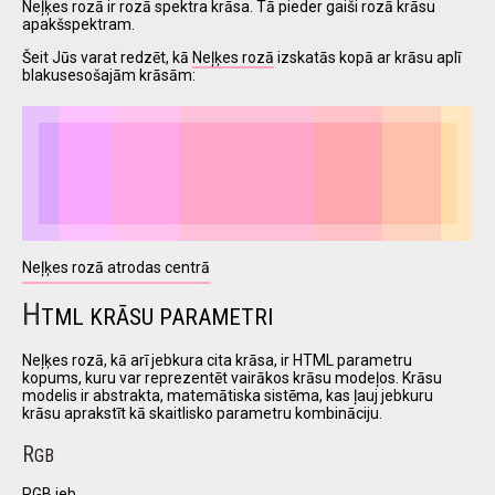
Neļķes rozā ir rozā spektra krāsa. Tā pieder gaiši rozā krāsu
apakšspektram.
Šeit Jūs varat redzēt, kā
Neļķes rozā
izskatās kopā ar krāsu aplī
I have
blakusesošajām krāsām:
read and
accept the
terms and
conditions
Neļķes rozā atrodas centrā
H
TML KRĀSU PARAMETRI
Neļķes rozā, kā arī jebkura cita krāsa, ir HTML parametru
kopums, kuru var reprezentēt vairākos krāsu modeļos. Krāsu
modelis ir abstrakta, matemātiska sistēma, kas ļauj jebkuru
krāsu aprakstīt kā skaitlisko parametru kombināciju.
R
GB
RGB jeb