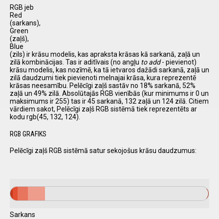
RGB jeb
Red
(sarkans),
Green
(zaļš),
Blue
(zils) ir krāsu modelis, kas apraksta krāsas kā sarkanā, zaļā un
zilā kombinācijas. Tas ir aditīvais (no angļu
to add
- pievienot)
krāsu modelis, kas nozīmē, ka tā ietvaros dažādi sarkanā, zaļā un
zilā daudzumi tiek pievienoti melnajai krāsa, kura reprezentē
krāsas neesamību. Pelēcīgi zaļš sastāv no 18% sarkanā, 52%
zaļā un 49% zilā. Absolūtajās RGB vienībās (kur minimums ir 0 un
maksimums ir 255) tas ir 45 sarkanā, 132 zaļā un 124 zilā. Citiem
vārdiem sakot, Pelēcīgi zaļš RGB sistēmā tiek reprezentēts ar
kodu rgb(45, 132, 124).
RGB GRAFIKS
Pelēcīgi zaļš RGB sistēmā satur sekojošus krāsu daudzumus:
Sarkans