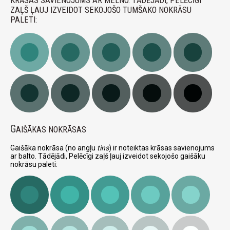
KRĀSAS SAVIENOJUMS AR MELNO. TĀDĒJĀDI, PELĒCĪGI
ZAĻŠ ĻAUJ IZVEIDOT SEKOJOŠO TUMŠAKO NOKRĀSU
PALETI:
G
AIŠĀKAS NOKRĀSAS
Gaišāka nokrāsa (no angļu
tins
) ir noteiktas krāsas savienojums
ar balto. Tādējādi, Pelēcīgi zaļš ļauj izveidot sekojošo gaišāku
nokrāsu paleti: