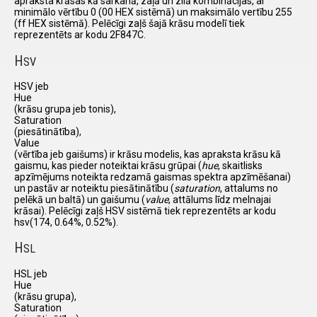
apraksta krāsas kā sarkanā, zaļā un zilā kombinācijas, ar
minimālo vērtību 0 (00 HEX sistēmā) un maksimālo vertību 255
(ff HEX sistēmā). Pelēcīgi zaļš šajā krāsu modelī tiek
reprezentēts ar kodu 2F847C.
H
SV
HSV jeb
Hue
(krāsu grupa jeb tonis),
Saturation
(piesātinātība),
Value
(vērtība jeb gaišums) ir krāsu modelis, kas apraksta krāsu kā
gaismu, kas pieder noteiktai krāsu grūpai (
hue
, skaitlisks
apzīmējums noteikta redzamā gaismas spektra apzīmēšanai)
un pastāv ar noteiktu piesātinātību (
saturation
, attalums no
pelēkā un baltā) un gaišumu (
value
, attālums līdz melnajai
krāsai). Pelēcīgi zaļš HSV sistēmā tiek reprezentēts ar kodu
hsv(174, 0.64%, 0.52%).
H
SL
HSL jeb
Hue
(krāsu grupa),
Saturation