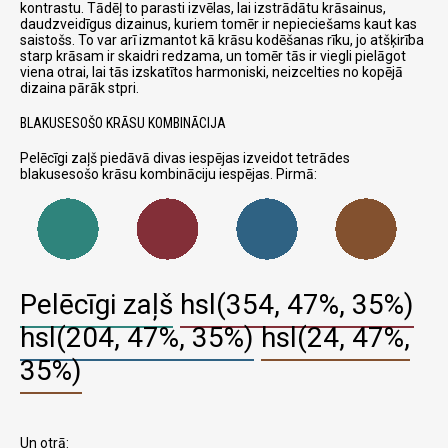
kontrastu. Tādēļ to parasti izvēlas, lai izstrādātu krāsainus,
daudzveidīgus dizainus, kuriem tomēr ir nepieciešams kaut kas
saistošs. To var arī izmantot kā krāsu kodēšanas rīku, jo atšķirība
starp krāsam ir skaidri redzama, un tomēr tās ir viegli pielāgot
viena otrai, lai tās izskatītos harmoniski, neizcelties no kopējā
dizaina pārāk stpri.
BLAKUSESOŠO KRĀSU KOMBINĀCIJA
Pelēcīgi zaļš piedāvā divas iespējas izveidot tetrādes
blakusesošo krāsu kombināciju iespējas. Pirmā:
Pelēcīgi zaļš
hsl(354, 47%, 35%)
hsl(204, 47%, 35%)
hsl(24, 47%,
35%)
Un otrā: