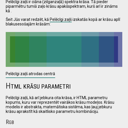
Pelēcīgi zaļš ir ciāna (zilganzaļā) spektra krāsa. Tā pieder
piparmētru tumši zaļo krāsu apakšspektram, kurš arī ir zināms
kā .
I have
Šeit Jūs varat redzēt, kā
Pelēcīgi zaļš
izskatās kopā ar krāsu aplī
read and
blakusesošajām krāsām:
accept the
terms and
conditions
Pelēcīgi zaļš atrodas centrā
H
TML KRĀSU PARAMETRI
Pelēcīgi zaļš, kā arī jebkura cita krāsa, ir HTML parametru
kopums, kuru var reprezentēt vairākos krāsu modeļos. Krāsu
modelis ir abstrakta, matemātiska sistēma, kas ļauj jebkuru
krāsu aprakstīt kā skaitlisko parametru kombināciju.
R
GB