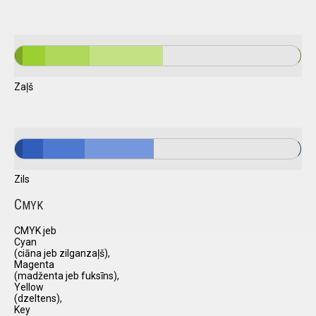
Zaļš
Zils
C
MYK
CMYK jeb
Cyan
(ciāna jeb zilganzaļš),
Magenta
(madženta jeb fuksīns),
Yellow
(dzeltens),
Key