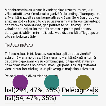
Monohromatiskās krāsas ir visderīgākās uzņēmumiem, kuri
vēlas attstīt savu zīmolu vai organizē
rebrendinga
kampaņu, vai
arī vienkārši izcelt savas korporatīvas krāsas. Šo krāsu grupu var
arī izmantot kā fonu cītu krāsu uzsvariem, vienlaikus izmantojot
gan varākas fona krāsas, gan paturot to neuzbāzīgu. Ir arī
vairākas situācijas, ka monohromatiskā palete pati par sevi
darbojas vislabāk - minimalistisks web dizains, kā arī logotipu un
citu simbolu izstrāde.
T
RIĀDES KRĀSAS
Triādes krāsas ir trīs krasas, kas krāsu aplī atrodas vienādā
attalumā viena no otras. Tā ir viena no vienkāršākajām, tomēr
daudzveidīgākajām krāsu kombinācijas, jo tajā ietilpst vairāk
nekā divas krāsas no dažādu krāsu grupām. Tas ļauj izstrādāt
vienkāršus, bet efektīgus un pilnvērtīgus mājaslapu dizainus.
Pelēcīgi zaļš un divas triādes krāsas:
hsl(294, 47%, 35%)
Pelēcīgi zaļš
hsl(54, 47%, 35%)