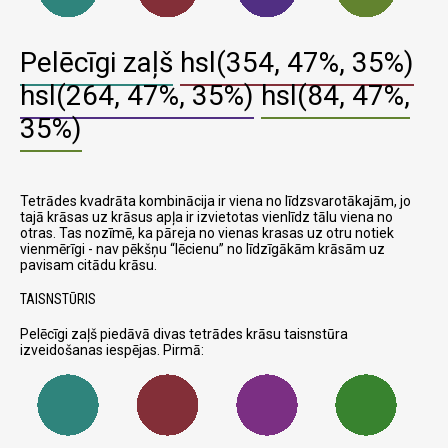
Pelēcīgi zaļš
hsl(354, 47%, 35%)
hsl(264, 47%, 35%)
hsl(84, 47%,
35%)
Tetrādes kvadrāta kombinācija ir viena no līdzsvarotākajām, jo
tajā krāsas uz krāsus apļa ir izvietotas vienlīdz tālu viena no
otras. Tas nozīmē, ka pāreja no vienas krasas uz otru notiek
vienmērīgi - nav pēkšņu
lēcienu
no līdzīgākām krāsām uz
pavisam citādu krāsu.
TAISNSTŪRIS
Pelēcīgi zaļš piedāvā divas tetrādes krāsu taisnstūra
izveidošanas iespējas. Pirmā: