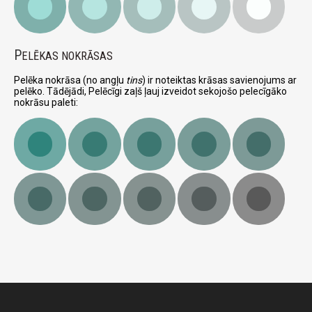
P
ELĒKAS NOKRĀSAS
Pelēka nokrāsa (no angļu
tins
) ir noteiktas krāsas savienojums ar
pelēko. Tādējādi, Pelēcīgi zaļš ļauj izveidot sekojošo pelecīgāko
nokrāsu paleti: