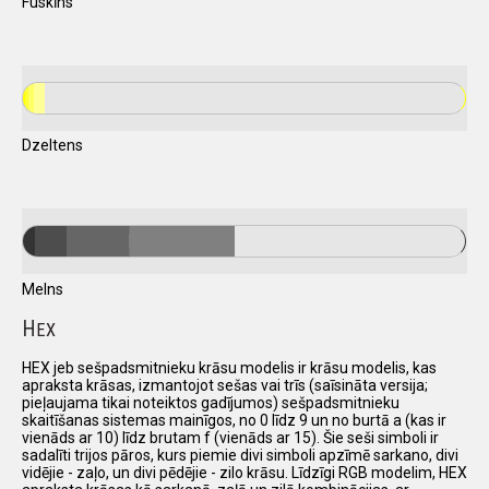
Fuskīns
Dzeltens
Melns
H
EX
HEX jeb sešpadsmitnieku krāsu modelis ir krāsu modelis, kas
apraksta krāsas, izmantojot sešas vai trīs (saīsināta versija;
pieļaujama tikai noteiktos gadījumos) sešpadsmitnieku
skaitīšanas sistemas mainīgos, no 0 līdz 9 un no burtā a (kas ir
vienāds ar 10) līdz brutam f (vienāds ar 15). Šie seši simboli ir
sadalīti trijos pāros, kurs piemie divi simboli apzīmē sarkano, divi
vidējie - zaļo, un divi pēdējie - zilo krāsu. Līdzīgi RGB modelim, HEX