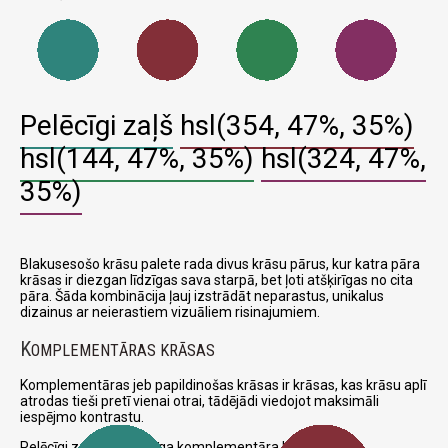
Pelēcīgi zaļš
hsl(354, 47%, 35%)
hsl(144, 47%, 35%)
hsl(324, 47%,
35%)
Blakusesošo krāsu palete rada divus krāsu pārus, kur katra pāra
krāsas ir diezgan līdzīgas sava starpā, bet ļoti atšķirīgas no cita
pāra. Šāda kombinācija ļauj izstrādāt neparastus, unikalus
dizainus ar neierastiem vizuāliem risinajumiem.
K
OMPLEMENTĀRAS KRĀSAS
Komplementāras jeb papildinošas krāsas ir krāsas, kas krāsu aplī
atrodas tieši pretī vienai otrai, tādējādi viedojot maksimāli
iespējmo kontrastu.
Pelēcīgi zaļš un attiecīga komplementāra krāsa: