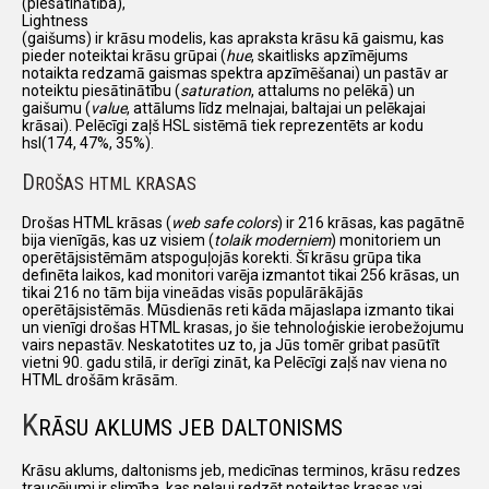
(piesātinātība),
Lightness
(gaišums) ir krāsu modelis, kas apraksta krāsu kā gaismu, kas
pieder noteiktai krāsu grūpai (
hue
, skaitlisks apzīmējums
notaikta redzamā gaismas spektra apzīmēšanai) un pastāv ar
noteiktu piesātinātību (
saturation
, attalums no pelēkā) un
gaišumu (
value
, attālums līdz melnajai, baltajai un pelēkajai
krāsai). Pelēcīgi zaļš HSL sistēmā tiek reprezentēts ar kodu
hsl(174, 47%, 35%).
D
ROŠAS HTML KRASAS
Drošas HTML krāsas (
web safe colors
) ir 216 krāsas, kas pagātnē
bija vienīgās, kas uz visiem (
tolaik moderniem
) monitoriem un
operētājsistēmām atspoguļojās korekti. Šī krāsu grūpa tika
definēta laikos, kad monitori varēja izmantot tikai 256 krāsas, un
tikai 216 no tām bija vineādas visās populārākājās
operētājsistēmās. Mūsdienās reti kāda mājaslapa izmanto tikai
un vienīgi drošas HTML krasas, jo šie tehnoloģiskie ierobežojumu
vairs nepastāv. Neskatotites uz to, ja Jūs tomēr gribat pasūtīt
vietni 90. gadu stilā, ir derīgi zināt, ka Pelēcīgi zaļš nav viena no
HTML drošām krāsām.
K
RĀSU AKLUMS JEB DALTONISMS
Krāsu aklums, daltonisms jeb, medicīnas terminos, krāsu redzes
traucējumi ir slimība, kas neļauj redzēt noteiktas krasas vai