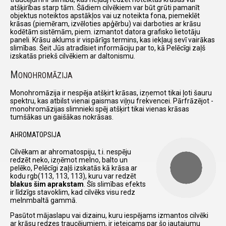
atšķirības starp tām. Šādiem cilvēkiem var būt grūti pamanīt
objektus noteiktos apstākļos vai uz noteikta fona, piemeklēt
krāsas (piemēram, izvēloties apģērbu) vai darboties ar krāsu
kodētām sistēmām, piem. izmantot datora grafisko lietotāju
paneli. Krāsu aklums ir vispārīgs termins, kas iekļauj sevī vairākas
slimības. Šeit Jūs atradīsiet informāciju par to, kā Pelēcīgi zaļš
izskatās priekš cilvēkiem ar daltonismu.
M
ONOHROMĀZIJA
Monohromāzija ir nespēja atšķirt krāsas, izņemot tikai ļoti šauru
spektru, kas atbilst vienai gaismas viļņu frekvencei. Pārfrāzējot -
monohromāzijas slimnieki spēj atšķirt tikai vienas krāsas
tumšākas un gaišākas nokrāsas.
AHROMATOPSIJA
Cilvēkam ar ahromatospiju, t.i. nespēju
redzēt neko, izņēmot melno, balto un
pelēko, Pelēcīgi zaļš izskatās kā krāsa ar
kodu rgb(113, 113, 113), kuru var redzēt
blakus šim aprakstam
. Šīs slimības efekts
ir līdzīgs stavoklim, kad cilvēks visu redz
melnmbaltā gammā.
Pasūtot mājaslapu vai dizainu, kuru iespējams izmantos cilvēki
ar krāsu redzes traucējumiem, ir ieteicams par šo jautajumu