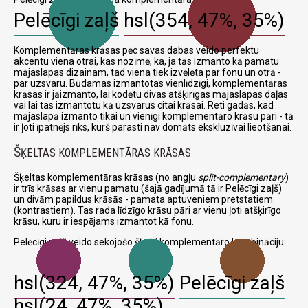
Pelēcīgi zaļš
hsl(354, 47%, 35%)
Komplementāras krāsas pēc savas dabas veido perfektu
akcentu viena otrai, kas nozīmē, ka, ja tās izmanto kā pamatu
mājaslapas dizainam, tad viena tiek izvēlēta par fonu un otrā -
par uzsvaru. Būdamas izmantotas vienlīdzīgi, komplementāras
krāsas ir jāizmanto, lai kodētu divas atšķirīgas mājaslapas daļas
vai lai tas izmantotu kā uzsvarus citai krāsai. Reti gadās, kad
mājaslapā izmanto tikai un vienīgi komplementāro krāsu pāri - tā
ir ļoti īpatnējs rīks, kurš parasti nav domāts ekskluzīvai lieotšanai.
Š
ĶELTAS KOMPLEMENTĀRAS KRĀSAS
Šķeltas komplementāras krāsas (no angļu
split-complementary
)
ir trīs krāsas ar vienu pamatu (šajā gadījumā tā ir Pelēcīgi zaļš)
un divām papildus krāsās - pamata aptuveniem pretstatiem
(kontrastiem). Tas rada līdzīgo krāsu pāri ar vienu ļoti atšķirīgo
krāsu, kuru ir iespējams izmantot kā fonu.
Pelēcīgi zaļš veido sekojošo šķelti komplementāro kombināciju:
hsl(324, 47%, 35%)
Pelēcīgi zaļš
hsl(24, 47%, 35%)