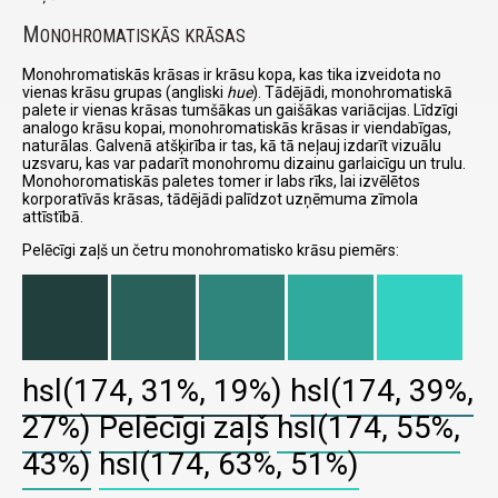
M
ONOHROMATISKĀS KRĀSAS
Monohromatiskās krāsas ir krāsu kopa, kas tika izveidota no
vienas krāsu grupas (angliski
hue
). Tādējādi, monohromatiskā
palete ir vienas krāsas tumšākas un gaišākas variācijas. Līdzīgi
analogo krāsu kopai, monohromatiskās krāsas ir viendabīgas,
naturālas. Galvenā atšķirība ir tas, kā tā neļauj izdarīt vizuālu
uzsvaru, kas var padarīt monohromu dizainu garlaicīgu un trulu.
Monohoromatiskās paletes tomer ir labs rīks, lai izvēlētos
korporatīvās krāsas, tādējādi palīdzot uzņēmuma zīmola
attīstībā.
Pelēcīgi zaļš un četru monohromatisko krāsu piemērs:
hsl(174, 31%, 19%)
hsl(174, 39%,
27%)
Pelēcīgi zaļš
hsl(174, 55%,
43%)
hsl(174, 63%, 51%)