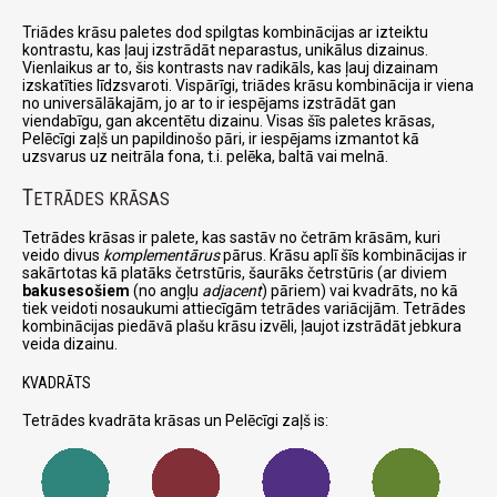
Triādes krāsu paletes dod spilgtas kombinācijas ar izteiktu
kontrastu, kas ļauj izstrādāt neparastus, unikālus dizainus.
Vienlaikus ar to, šis kontrasts nav radikāls, kas ļauj dizainam
izskatīties līdzsvaroti. Vispārīgi, triādes krāsu kombinācija ir viena
no universālākajām, jo ar to ir iespējams izstrādāt gan
viendabīgu, gan akcentētu dizainu. Visas šīs paletes krāsas,
Pelēcīgi zaļš un papildinošo pāri, ir iespējams izmantot kā
uzsvarus uz neitrāla fona, t.i. pelēka, baltā vai melnā.
T
ETRĀDES KRĀSAS
Tetrādes krāsas ir palete, kas sastāv no četrām krāsām, kuri
veido divus
komplementārus
pārus. Krāsu aplī šīs kombinācijas ir
sakārtotas kā platāks četrstūris, šaurāks četrstūris (ar diviem
bakusesošiem
(no angļu
adjacent
) pāriem) vai kvadrāts, no kā
tiek veidoti nosaukumi attiecīgām tetrādes variācijām. Tetrādes
kombinācijas piedāvā plašu krāsu izvēli, ļaujot izstrādāt jebkura
veida dizainu.
KVADRĀTS
Tetrādes kvadrāta krāsas un Pelēcīgi zaļš is: