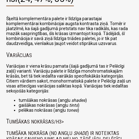
Šķeltā komplementāra palete ir līdzīga parastajai
komplementārai kombinācijai augsta kontrasta ziņā. Tomēr ir
jāatzīmē, ka šajā gadījumā pretstats nav tika radikāls, kas rada
mazāk saspringtības, šīs krāsas izmantojot kopā. Tādējādi, šī
kombinācija ir savā ziņā līdzīga triādes paletei, jo ir tik pat
daudzveidīga, vienlaikus ļaujot veidot stiprākus uzsvarus.
V
ARIĀCIJAS
Variācijas ir viena krāsu pamata (šajā gadījumā tas ir Pelēcīgi
zaļš) varianti. Variāciju palete ir līdzīga monohromatiskajām
krāsās, bet tā tiek iedalīta vairākās specifiskākās kategorijās.
Citiem vārdiem sakot, monohormatiskā palete ir Pelēcīgi zaļš un
visas attiecīgas variācijas saliktas kopā. Variācijas tiek iedalītas
sekojošās kategorijās:
tumšākas nokrāsas (angļu
shades
)
gaišākas nokrāsas (angļu
tints
)
pelēkas nokrāsas (angļu
tones
)
T
UMŠĀKAS NOKRĀSAS/H3>
TUMŠĀKA NOKRĀSA (NO ANGĻU
SHADE
) IR NOTEIKTAS