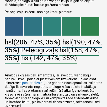
modeļa, analogo krāsu grupa var gan iekiļaut, gan neiekļaut
dažādas piesātinātības un gaišuma krāsas.
Pelēcīgi zaļš un četru analogo krāsu piemērs:
hsl(206, 47%, 35%)
hsl(190, 47%,
35%)
Pelēcīgi zaļš
hsl(158, 47%,
35%)
hsl(142, 47%, 35%)
Analogās krāsas tiek izmantotas, lai izveidotu viendabīgu,
naturālu krāsu paleti ar piestāvošiem uzsvariem. Ja Jūs esat
ieinteresēti
pasūtīt dizainu
, kas gandrīz visos apstākļos izskatītos
dabīgs, līdzsvarots, nopietns, analogo krāsu palete ir labākajs
risinājums. Tas protams ir arī lielā mērā atkarīgs no konkrētu
krāsu izvēles (piemēram, atšķirība starp zilo un sarkano paleti),
tomēr vispārīgi analogo krāsu komplekts rada sistemātiskuma
un kārtības izjūtu, pie kā parasti tiecas biznesa, ražošanas u.tml.
uzņēmumi.