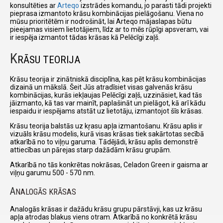
konsultēties ar
Arteqo
izstrādes komandu, jo parasti tādi projekti
pieprasa izmantoto krāsu kombinācijas pielāgošanu. Viena no
mūsu prioritētēm ir nodrošināt, lai Arteqo mājaslapas būtu
pieejamas visiem lietotājiem, līdz ar to mēs rūpīgi apsveram, vai
ir iespēja izmantot tādas krāsas kā Pelēcīgi zaļš.
K
RĀSU TEORIJA
Krāsu teorija ir zinātniskā disciplīna, kas pēt krāsu kombinācijas
dizainā un mākslā. Šeit Jūs atradīsiet visas galvenās krāsu
kombinācijas, kurās iekļaujas Pelēcīgi zaļš, uzzināsiet, kad tās
jāizmanto, kā tas var mainīt, paplašināt un pielāgot, kā arī kādu
iespaidu ir iespējams atstāt uz lietotāju, izmantojot šīs krāsas.
Krāsu teorija balstās uz kŗasu apļa izmantošanu. Krāsu aplis ir
vizuāls krāsu modelis, kurā visas krāsas tiek sakārtotas secībā
atkarībā no to viļņu garuma. Tādējādi, krāsu aplis demonstrē
attiecības un pārejas starp dažādām krāsu grupām.
Atkarībā no tās konkrētas nokrāsas, Celadon Green ir gaisma ar
viļņu garumu 500 - 570 nm.
A
NALOGĀS KRĀSAS
Analogās krāsas ir dažādu krāsu grupu pārstāvji, kas uz krāsu
apļa atrodas blakus viens otram. Atkarībā no konkrētā krāsu