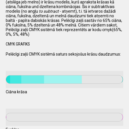
(atslēga jeb melns) ir krāsu modelis, kurš apraksta krāsas kā
ciāna, fuksīna und dzeltena kombinācijas. Šis ir subtraktīvais
modelis (no angļu
to subtract
- atņemt), t.i. tā ietvaros dažādi
ciāna, fuksīna, dzeltenā un melnā daudzumi tiek atņemti no
baltā - papīra dabiskās krāsas. Pelēcīgi zaļš sastāv no 65% ciāna,
0% fuksīna, 5% dzeltenā un 48% melnā. Citiem vārdiem sakot,
Pelēcīgi zaļš CMYK sistēmā tiek reprezentēts ar kodu cmyk(65%,
0%, 5%, 48%)
CMYK GRAFIKS
Pelēcīgi zaļš CMYK sistēmā saturs sekojošus krāsu daudzumus:
Ciāna krāsa