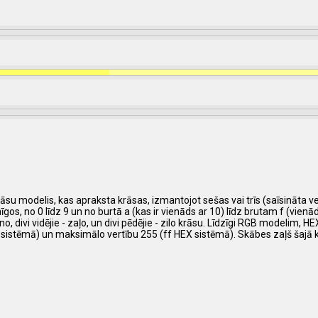
su modelis, kas apraksta krāsas, izmantojot sešas vai trīs (saīsināta ve
 no 0 līdz 9 un no burtā a (kas ir vienāds ar 10) līdz brutam f (vienāds ar
, divi vidējie - zaļo, un divi pēdējie - zilo krāsu. Līdzīgi RGB modelim, 
 sistēmā) un maksimālo vertību 255 (ff HEX sistēmā). Skābes zaļš šajā 