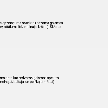
isks apzīmējums noteikta redzamā gaismas
ue
, attālums līdz melnajai krāsai). Skābes
ējums notaikta redzamā gaismas spektra
melnajai, baltajai un pelēkajai krāsai).