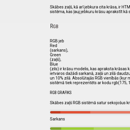
Skābes zaļš, kā arī jebkura cita krāsa, ir 
sistēma, kas ļauj jebkuru krāsu aprakstīt kā
R
GB
RGB jeb
Red
(sarkans),
Green
(zaļš),
Blue
(zils) ir krāsu modelis, kas apraksta krāsas k
ietvaros dažādi sarkanā, zaļā un zilā daudz
un 10% zilā. Absolūtajās RGB vienībās (kur 
sistēmā tiek reprezentēts ar kodu rgb(175, 1
RGB GRAFIKS
Skābes zaļš RGB sistēmā satur sekojošus 
Sarkans