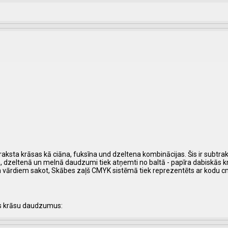
praksta krāsas kā ciāna, fuksīna und dzeltena kombinācijas. Šis ir subtra
īna, dzeltenā un melnā daudzumi tiek atņemti no baltā - papīra dabiskās 
m vārdiem sakot, Skābes zaļš CMYK sistēmā tiek reprezentēts ar kodu 
s krāsu daudzumus: