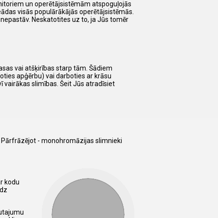
nitoriem un operētājsistēmām atspoguļojās
vineādas visās populārākājās operētājsistēmās.
nepastāv. Neskatotites uz to, ja Jūs tomēr
rasas vai atšķirības starp tām. Šādiem
oties apģērbu) vai darboties ar krāsu
 vairākas slimības. Šeit Jūs atradīsiet
i. Pārfrāzējot - monohromāzijas slimnieki
ar kodu
edz
autajumu