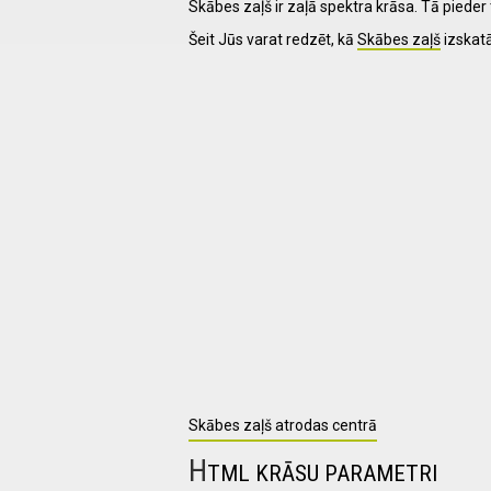
Skābes zaļš ir zaļā spektra krāsa. Tā pieder
Šeit Jūs varat redzēt, kā
Skābes zaļš
izskat
I have
read and
accept the
terms and
conditions
Skābes zaļš atrodas centrā
H
TML KRĀSU PARAMETRI