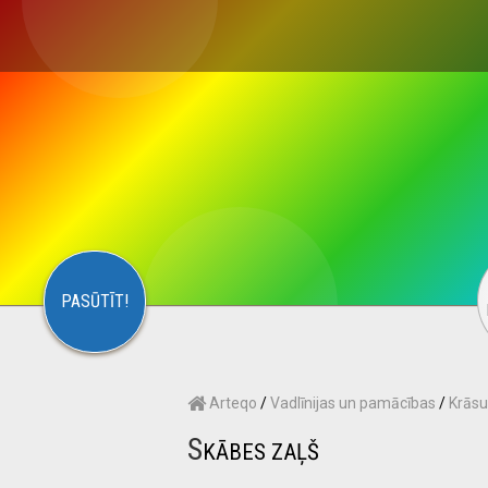
×
S
CONTACT
ARTEQO
PASŪTĪT!
Arteqo
/
Vadlīnijas un pamācības
/
Krāsu
S
KĀBES ZAĻŠ