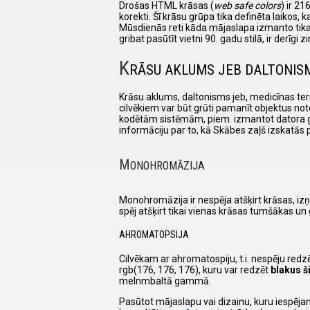
Drošas HTML krāsas (
web safe colors
) ir 21
korekti. Šī krāsu grūpa tika definēta laikos,
Mūsdienās reti kāda mājaslapa izmanto tikai
gribat pasūtīt vietni 90. gadu stilā, ir derī
K
RĀSU AKLUMS JEB DALTONIS
Krāsu aklums, daltonisms jeb, medicīnas term
cilvēkiem var būt grūti pamanīt objektus not
kodētām sistēmām, piem. izmantot datora grafi
informāciju par to, kā Skābes zaļš izskatās 
M
ONOHROMĀZIJA
Monohromāzija ir nespēja atšķirt krāsas, izņ
spēj atšķirt tikai vienas krāsas tumšākas un
AHROMATOPSIJA
Cilvēkam ar ahromatospiju, t.i. nespēju redz
rgb(176, 176, 176), kuru var redzēt
blakus 
melnmbaltā gammā.
Pasūtot mājaslapu vai dizainu, kuru iespēja