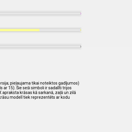
rsija; pieļaujama tikai noteiktos gadījumos)
 15). Šie seši simboli ir sadalīti trijos
HEX apraksta krāsas kā sarkanā, zaļā un zilā
krāsu modelī tiek reprezentēts ar kodu