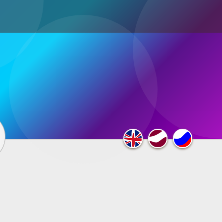
ultimedia
×
F.A.Q.