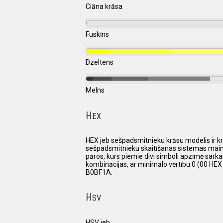
Ciāna krāsa
Fuskīns
Dzeltens
Melns
H
EX
HEX jeb sešpadsmitnieku krāsu modelis ir krā
sešpadsmitnieku skaitīšanas sistemas mainīgos,
pāros, kurs piemie divi simboli apzīmē sarkano
kombinācijas, ar minimālo vērtību 0 (00 HEX
B0BF1A.
H
SV
HSV jeb