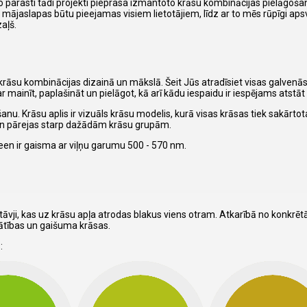
 parasti tādi projekti pieprasa izmantoto krāsu kombinācijas pielāgoša
o mājaslapas būtu pieejamas visiem lietotājiem, līdz ar to mēs rūpīgi ap
aļš.
ēt krāsu kombinācijas dizainā un mākslā. Šeit Jūs atradīsiet visas galven
r mainīt, paplašināt un pielāgot, kā arī kādu iespaidu ir iespējams atstāt 
anu. Krāsu aplis ir vizuāls krāsu modelis, kurā visas krāsas tiek sakārto
 un pārejas starp dažādām krāsu grupām.
een ir gaisma ar viļņu garumu 500 - 570 nm.
āvji, kas uz krāsu apļa atrodas blakus viens otram. Atkarībā no konkrē
nātības un gaišuma krāsas.
: