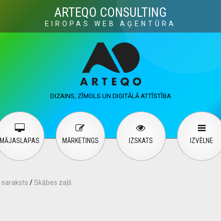
Visuals
Web design
M
ARTEQO CONSULTING
EIROPAS WEB AĢENTŪRA
ervices
User guide
English
Русский
…
DIZAINS, ZĪMOLS UN DIGITĀLĀ ATTĪSTĪBA
Contact Us
MĀJASLAPAS
MĀRKETINGS
IZSKATS
IZVĒLNE
 saraksts
/
Skābes zaļš