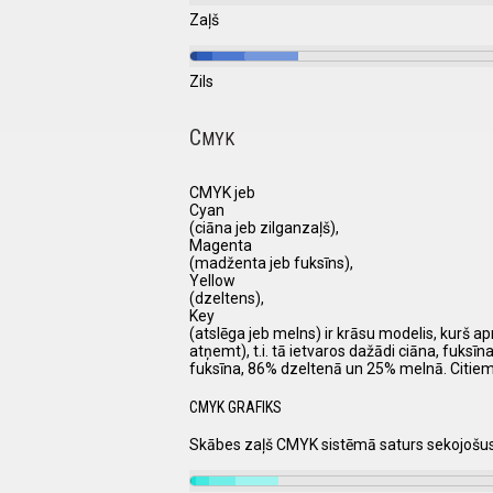
Zaļš
Zils
C
MYK
CMYK jeb
Cyan
(ciāna jeb zilganzaļš),
Magenta
(madženta jeb fuksīns),
Yellow
(dzeltens),
Key
(atslēga jeb melns) ir krāsu modelis, kurš a
atņemt), t.i. tā ietvaros dažādi ciāna, fuks
fuksīna, 86% dzeltenā un 25% melnā. Citie
CMYK GRAFIKS
Skābes zaļš CMYK sistēmā saturs sekojošu