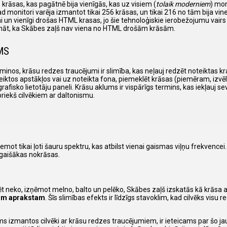
6 krāsas, kas pagātnē bija vienīgās, kas uz visiem (
tolaik moderniem
) mo
 kad monitori varēja izmantot tikai 256 krāsas, un tikai 216 no tām bija 
 un vienīgi drošas HTML krasas, jo šie tehnoloģiskie ierobežojumu vairs 
gi zināt, ka Skābes zaļš nav viena no HTML drošām krāsām.
MS
inos, krāsu redzes traucējumi ir slimība, kas neļauj redzēt noteiktas k
eiktos apstākļos vai uz noteikta fona, piemeklēt krāsas (piemēram, izvēl
sko lietotāju paneli. Krāsu aklums ir vispārīgs termins, kas iekļauj sevī
priekš cilvēkiem ar daltonismu.
emot tikai ļoti šauru spektru, kas atbilst vienai gaismas viļņu frekvence
 gaišākas nokrāsas.
ēt neko, izņēmot melno, balto un pelēko, Skābes zaļš izskatās kā krāsa 
šim aprakstam
. Šīs slimības efekts ir līdzīgs stavoklim, kad cilvēks visu r
ms izmantos cilvēki ar krāsu redzes traucējumiem, ir ieteicams par šo j