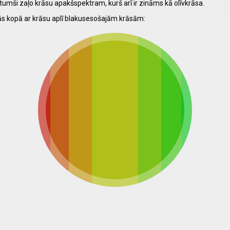
 tumši zaļo krāsu apakšspektram, kurš arī ir zināms kā olīvkrāsa.
ās kopā ar krāsu aplī blakusesošajām krāsām: