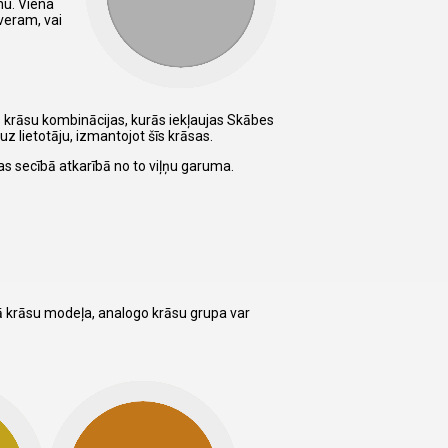
nu. Viena
sveram, vai
ās krāsu kombinācijas, kurās iekļaujas Skābes
uz lietotāju, izmantojot šīs krāsas.
tas secībā atkarībā no to viļņu garuma.
tā krāsu modeļa, analogo krāsu grupa var