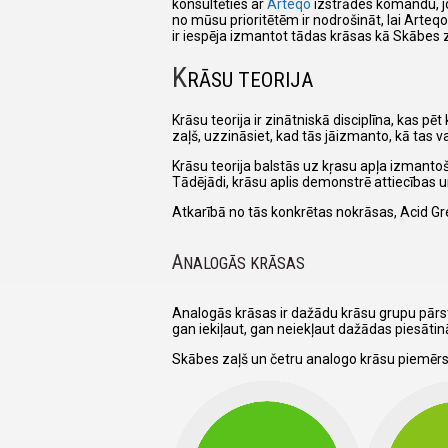
konsultēties ar
Arteqo
izstrādes komandu, jo
no mūsu prioritētēm ir nodrošināt, lai Arteq
ir iespēja izmantot tādas krāsas kā Skābes z
K
RĀSU TEORIJA
Krāsu teorija ir zinātniskā disciplīna, kas p
zaļš, uzzināsiet, kad tās jāizmanto, kā tas va
Krāsu teorija balstās uz kŗasu apļa izmantoš
Tādējādi, krāsu aplis demonstrē attiecības
Atkarībā no tās konkrētas nokrāsas, Acid Gr
A
NALOGĀS KRĀSAS
Analogās krāsas ir dažādu krāsu grupu pārst
gan iekiļaut, gan neiekļaut dažādas piesāti
Skābes zaļš un četru analogo krāsu piemērs