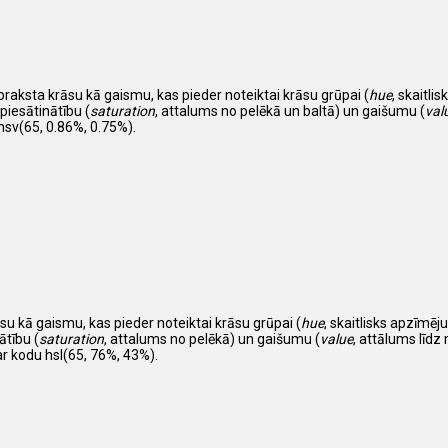
apraksta krāsu kā gaismu, kas pieder noteiktai krāsu grūpai (
hue
, skaitl
piesātinātību (
saturation
, attalums no pelēkā un baltā) un gaišumu (
val
hsv(65, 0.86%, 0.75%).
su kā gaismu, kas pieder noteiktai krāsu grūpai (
hue
, skaitlisks apzīm
ātību (
saturation
, attalums no pelēkā) un gaišumu (
value
, attālums līdz 
r kodu hsl(65, 76%, 43%).