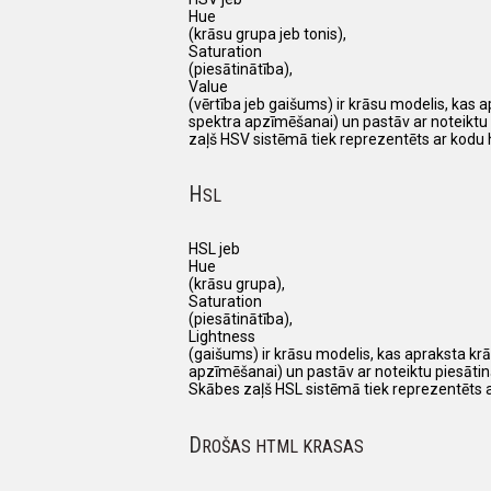
Hue
(krāsu grupa jeb tonis),
Saturation
(piesātinātība),
Value
(vērtība jeb gaišums) ir krāsu modelis, kas 
spektra apzīmēšanai) un pastāv ar noteiktu 
zaļš HSV sistēmā tiek reprezentēts ar kodu 
H
SL
HSL jeb
Hue
(krāsu grupa),
Saturation
(piesātinātība),
Lightness
(gaišums) ir krāsu modelis, kas apraksta krā
apzīmēšanai) un pastāv ar noteiktu piesātin
Skābes zaļš HSL sistēmā tiek reprezentēts a
D
ROŠAS HTML KRASAS