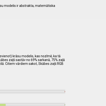
āsu modelis ir abstrakta, matemātiska
ievienot) krāsu modelis, kas nozīmē, ka tā
Skābes zaļš sastāv no 69% sarkanā, 75% zaļā
zilā. Citiem vārdiem sakot, Skābes zaļš RGB