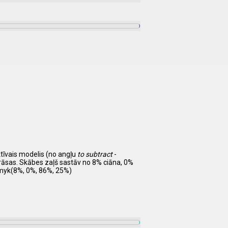
ktīvais modelis (no angļu
to subtract
-
krāsas. Skābes zaļš sastāv no 8% ciāna, 0%
cmyk(8%, 0%, 86%, 25%)