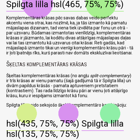
Spilgta lilla
hsl(465, 75%, 75%)
Komplementāras krāsas pēc savas dabas veido perfektu
akcentu viena otrai, kas nozīmē, ka, ja tās izmanto kā pamatu
mājaslapas dizainam, tad viena tiek izvēlēta par fonu un otrā -
par uzsvaru. Būdamas izmantotas vienlīdzīgi, komplementāras
krāsas ir jāizmanto, lai kodētu divas atšķirīgas mājaslapas daļas
vai lai tas izmantotu kā uzsvarus citai krāsai. Reti gadās, kad
mājaslapā izmanto tikai un vienīgi komplementāro krāsu pāri - tā
ir ļoti īpatnējs rīks, kurš parasti nav domāts ekskluzīvai lieotšanai.
Š
ĶELTAS KOMPLEMENTĀRAS KRĀSAS
Šķeltas komplementāras krāsas (no angļu
split-complementary
)
ir trīs krāsas ar vienu pamatu (šajā gadījumā tā ir Spilgta lilla) un
divām papildus krāsās - pamata aptuveniem pretstatiem
(kontrastiem). Tas rada līdzīgo krāsu pāri ar vienu ļoti atšķirīgo
krāsu, kuru ir iespējams izmantot kā fonu.
Spilgta lilla veido sekojošo šķelti komplementāro kombināciju:
hsl(435, 75%, 75%)
Spilgta lilla
hsl(135, 75%, 75%)