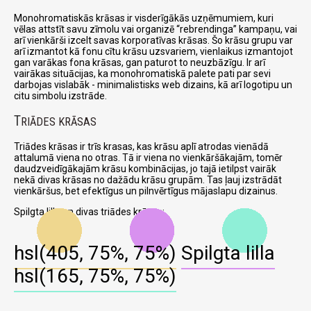
Monohromatiskās krāsas ir visderīgākās uzņēmumiem, kuri
vēlas attstīt savu zīmolu vai organizē
rebrendinga
kampaņu, vai
arī vienkārši izcelt savas korporatīvas krāsas. Šo krāsu grupu var
arī izmantot kā fonu cītu krāsu uzsvariem, vienlaikus izmantojot
gan varākas fona krāsas, gan paturot to neuzbāzīgu. Ir arī
vairākas situācijas, ka monohromatiskā palete pati par sevi
darbojas vislabāk - minimalistisks web dizains, kā arī logotipu un
citu simbolu izstrāde.
T
RIĀDES KRĀSAS
Triādes krāsas ir trīs krasas, kas krāsu aplī atrodas vienādā
attalumā viena no otras. Tā ir viena no vienkāršākajām, tomēr
daudzveidīgākajām krāsu kombinācijas, jo tajā ietilpst vairāk
nekā divas krāsas no dažādu krāsu grupām. Tas ļauj izstrādāt
vienkāršus, bet efektīgus un pilnvērtīgus mājaslapu dizainus.
Spilgta lilla un divas triādes krāsas:
hsl(405, 75%, 75%)
Spilgta lilla
hsl(165, 75%, 75%)