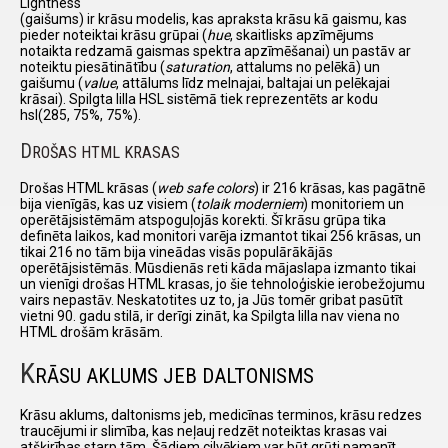
Lightness
(gaišums) ir krāsu modelis, kas apraksta krāsu kā gaismu, kas
pieder noteiktai krāsu grūpai (
hue
, skaitlisks apzīmējums
notaikta redzamā gaismas spektra apzīmēšanai) un pastāv ar
noteiktu piesātinātību (
saturation
, attalums no pelēkā) un
gaišumu (
value
, attālums līdz melnajai, baltajai un pelēkajai
krāsai). Spilgta lilla HSL sistēmā tiek reprezentēts ar kodu
hsl(285, 75%, 75%).
D
ROŠAS HTML KRASAS
Drošas HTML krāsas (
web safe colors
) ir 216 krāsas, kas pagātnē
bija vienīgās, kas uz visiem (
tolaik moderniem
) monitoriem un
operētājsistēmām atspoguļojās korekti. Šī krāsu grūpa tika
definēta laikos, kad monitori varēja izmantot tikai 256 krāsas, un
tikai 216 no tām bija vineādas visās populārākājās
operētājsistēmās. Mūsdienās reti kāda mājaslapa izmanto tikai
un vienīgi drošas HTML krasas, jo šie tehnoloģiskie ierobežojumu
vairs nepastāv. Neskatotites uz to, ja Jūs tomēr gribat pasūtīt
vietni 90. gadu stilā, ir derīgi zināt, ka Spilgta lilla nav viena no
HTML drošām krāsām.
K
RĀSU AKLUMS JEB DALTONISMS
Krāsu aklums, daltonisms jeb, medicīnas terminos, krāsu redzes
traucējumi ir slimība, kas neļauj redzēt noteiktas krasas vai
atšķirības starp tām. Šādiem cilvēkiem var būt grūti pamanīt