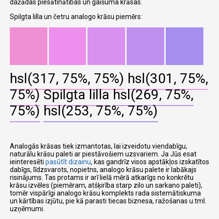
dažādas piesātinātības un gaišuma krāsas.
Spilgta lilla un četru analogo krāsu piemērs:
hsl(317, 75%, 75%)
hsl(301, 75%,
75%)
Spilgta lilla
hsl(269, 75%,
75%)
hsl(253, 75%, 75%)
Analogās krāsas tiek izmantotas, lai izveidotu viendabīgu,
naturālu krāsu paleti ar piestāvošiem uzsvariem. Ja Jūs esat
ieinteresēti
pasūtīt dizainu
, kas gandrīz visos apstākļos izskatītos
dabīgs, līdzsvarots, nopietns, analogo krāsu palete ir labākajs
risinājums. Tas protams ir arī lielā mērā atkarīgs no konkrētu
krāsu izvēles (piemēram, atšķirība starp zilo un sarkano paleti),
tomēr vispārīgi analogo krāsu komplekts rada sistemātiskuma
un kārtības izjūtu, pie kā parasti tiecas biznesa, ražošanas u.tml.
uzņēmumi.