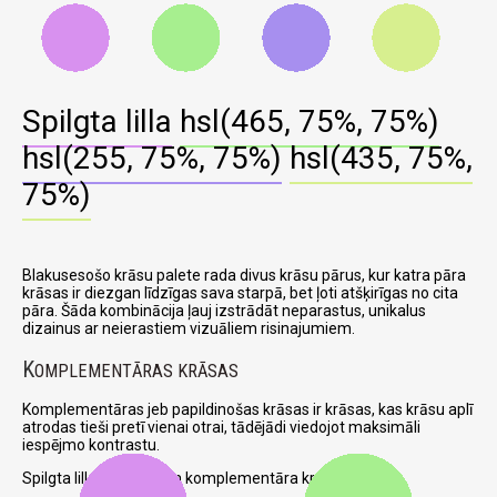
Spilgta lilla
hsl(465, 75%, 75%)
hsl(255, 75%, 75%)
hsl(435, 75%,
75%)
Blakusesošo krāsu palete rada divus krāsu pārus, kur katra pāra
krāsas ir diezgan līdzīgas sava starpā, bet ļoti atšķirīgas no cita
pāra. Šāda kombinācija ļauj izstrādāt neparastus, unikalus
dizainus ar neierastiem vizuāliem risinajumiem.
K
OMPLEMENTĀRAS KRĀSAS
Komplementāras jeb papildinošas krāsas ir krāsas, kas krāsu aplī
atrodas tieši pretī vienai otrai, tādējādi viedojot maksimāli
iespējmo kontrastu.
Spilgta lilla un attiecīga komplementāra krāsa: