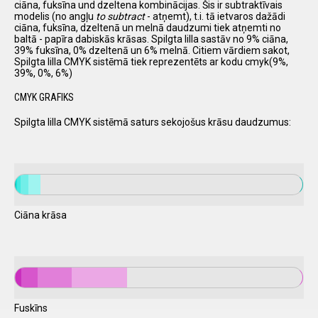
ciāna, fuksīna und dzeltena kombinācijas. Šis ir subtraktīvais
modelis (no angļu
to subtract
- atņemt), t.i. tā ietvaros dažādi
ciāna, fuksīna, dzeltenā un melnā daudzumi tiek atņemti no
baltā - papīra dabiskās krāsas. Spilgta lilla sastāv no 9% ciāna,
39% fuksīna, 0% dzeltenā un 6% melnā. Citiem vārdiem sakot,
Spilgta lilla CMYK sistēmā tiek reprezentēts ar kodu cmyk(9%,
39%, 0%, 6%)
CMYK GRAFIKS
Spilgta lilla CMYK sistēmā saturs sekojošus krāsu daudzumus:
Ciāna krāsa
Fuskīns