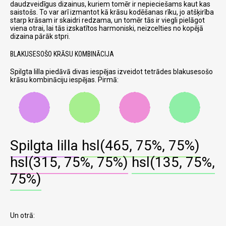
daudzveidīgus dizainus, kuriem tomēr ir nepieciešams kaut kas
saistošs. To var arī izmantot kā krāsu kodēšanas rīku, jo atšķirība
starp krāsam ir skaidri redzama, un tomēr tās ir viegli pielāgot
viena otrai, lai tās izskatītos harmoniski, neizcelties no kopējā
dizaina pārāk stpri.
BLAKUSESOŠO KRĀSU KOMBINĀCIJA
Spilgta lilla piedāvā divas iespējas izveidot tetrādes blakusesošo
krāsu kombināciju iespējas. Pirmā:
Spilgta lilla
hsl(465, 75%, 75%)
hsl(315, 75%, 75%)
hsl(135, 75%,
75%)
Un otrā: