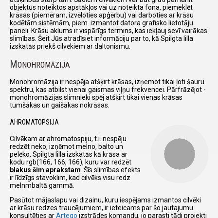
objektus noteiktos apstākļos vai uz noteikta fona, piemeklēt
krāsas (piemēram, izvēloties apģērbu) vai darboties ar krāsu
kodētām sistēmām, piem. izmantot datora grafisko lietotāju
paneli. Krāsu aklums ir vispārīgs termins, kas iekļauj sevī vairākas
slimības. Šeit Jūs atradīsiet informāciju par to, kā Spilgta lilla
izskatās priekš cilvēkiem ar daltonismu.
M
ONOHROMĀZIJA
Monohromāzija ir nespēja atšķirt krāsas, izņemot tikai ļoti šauru
spektru, kas atbilst vienai gaismas viļņu frekvencei. Pārfrāzējot -
monohromāzijas slimnieki spēj atšķirt tikai vienas krāsas
tumšākas un gaišākas nokrāsas.
AHROMATOPSIJA
Cilvēkam ar ahromatospiju, t.i. nespēju
redzēt neko, izņēmot melno, balto un
pelēko, Spilgta lilla izskatās kā krāsa ar
kodu rgb(166, 166, 166), kuru var redzēt
blakus šim aprakstam
. Šīs slimības efekts
ir līdzīgs stavoklim, kad cilvēks visu redz
melnmbaltā gammā.
Pasūtot mājaslapu vai dizainu, kuru iespējams izmantos cilvēki
ar krāsu redzes traucējumiem, ir ieteicams par šo jautajumu
konsultēties ar
Arteqo
izstrādes komandu, jo parasti tādi projekti