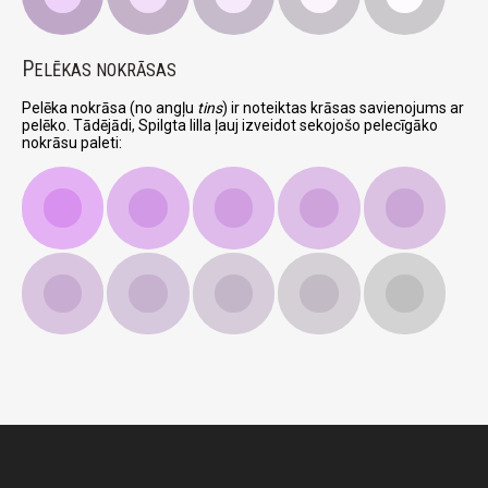
P
ELĒKAS NOKRĀSAS
Pelēka nokrāsa (no angļu
tins
) ir noteiktas krāsas savienojums ar
pelēko. Tādējādi, Spilgta lilla ļauj izveidot sekojošo pelecīgāko
nokrāsu paleti: