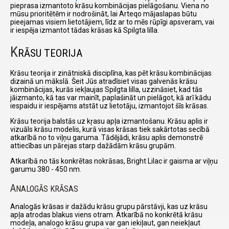
pieprasa izmantoto krāsu kombinācijas pielāgošanu. Viena no
mūsu prioritētēm ir nodrošināt, lai Arteqo mājaslapas būtu
pieejamas visiem lietotājiem, līdz ar to mēs rūpīgi apsveram, vai
ir iespēja izmantot tādas krāsas kā Spilgta lilla.
K
RĀSU TEORIJA
Krāsu teorija ir zinātniskā disciplīna, kas pēt krāsu kombinācijas
dizainā un mākslā. Šeit Jūs atradīsiet visas galvenās krāsu
kombinācijas, kurās iekļaujas Spilgta lilla, uzzināsiet, kad tās
jāizmanto, kā tas var mainīt, paplašināt un pielāgot, kā arī kādu
iespaidu ir iespējams atstāt uz lietotāju, izmantojot šīs krāsas.
Krāsu teorija balstās uz kŗasu apļa izmantošanu. Krāsu aplis ir
vizuāls krāsu modelis, kurā visas krāsas tiek sakārtotas secībā
atkarībā no to viļņu garuma. Tādējādi, krāsu aplis demonstrē
attiecības un pārejas starp dažādām krāsu grupām.
Atkarībā no tās konkrētas nokrāsas, Bright Lilac ir gaisma ar viļņu
garumu 380 - 450 nm.
A
NALOGĀS KRĀSAS
Analogās krāsas ir dažādu krāsu grupu pārstāvji, kas uz krāsu
apļa atrodas blakus viens otram. Atkarībā no konkrētā krāsu
modeļa, analogo krāsu grupa var gan iekiļaut, gan neiekļaut