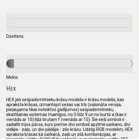
Dzeltens
Melns
H
EX
HEX jeb sešpadsmitnieku krāsu modelis ir krāsu modelis, kas
apraksta krāsas, izmantojot sešas vai trīs (saīsināta versija;
pieļaujama tikai noteiktos gadījumos) sešpadsmitnieku
skaitīšanas sistemas mainīgos, no 0 līdz 9 un no burtā a (kas ir
vienāds ar 10) līdz brutam f (vienāds ar 15). Šie seši simboli ir
sadalīti trijos pāros, kurs piemie divi simboli apzīmē sarkano, divi
vidējie - zaļo, un divi pēdējie - zilo krāsu. Līdzīgi RGB modelim, HEX
apraksta krāsas kā sarkanā, zaļā un zilā kombinācijas, ar