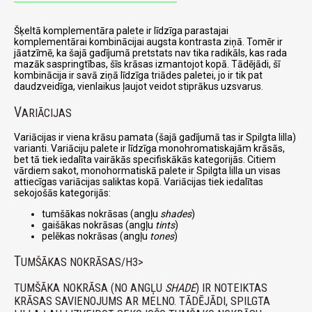
Šķeltā komplementāra palete ir līdzīga parastajai
komplementārai kombinācijai augsta kontrasta ziņā. Tomēr ir
jāatzīmē, ka šajā gadījumā pretstats nav tika radikāls, kas rada
mazāk saspringtības, šīs krāsas izmantojot kopā. Tādējādi, šī
kombinācija ir savā ziņā līdzīga triādes paletei, jo ir tik pat
daudzveidīga, vienlaikus ļaujot veidot stiprākus uzsvarus.
V
ARIĀCIJAS
Variācijas ir viena krāsu pamata (šajā gadījumā tas ir Spilgta lilla)
varianti. Variāciju palete ir līdzīga monohromatiskajām krāsās,
bet tā tiek iedalīta vairākās specifiskākās kategorijās. Citiem
vārdiem sakot, monohormatiskā palete ir Spilgta lilla un visas
attiecīgas variācijas saliktas kopā. Variācijas tiek iedalītas
sekojošās kategorijās:
tumšākas nokrāsas (angļu
shades
)
gaišākas nokrāsas (angļu
tints
)
pelēkas nokrāsas (angļu
tones
)
T
UMŠĀKAS NOKRĀSAS/H3>
TUMŠĀKA NOKRĀSA (NO ANGĻU
SHADE
) IR NOTEIKTAS
KRĀSAS SAVIENOJUMS AR MELNO. TĀDĒJĀDI, SPILGTA