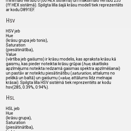
minimālo vērtību 0 (00 HEX sistēmā) un maksimālo vertību 255
(ff HEX sistēmā). Spilgta lilla šajā krāsu modelī tiek reprezentēts
ar kodu D891EF.
H
SV
HSV jeb
Hue
(krāsu grupa jeb tonis),
Saturation
(piesātinātība),
Value
(vērtība jeb gaišums) ir krāsu modelis, kas apraksta krāsu kā
gaismu, kas pieder noteiktai krāsu grūpai (
hue
, skaitlisks
apzīmējums noteikta redzamā gaismas spektra apzīmēšanai)
un pastāv ar noteiktu piesātinātību (
saturation
, attalums no
pelēkā un baltā) un gaišumu (
value
, attālums līdz melnajai
krāsai). Spilgta lilla HSV sistēmā tiek reprezentēts ar kodu
hsv(285, 0.39%, 0.94%).
H
SL
HSL jeb
Hue
(krāsu grupa),
Saturation
(piesātinātība),