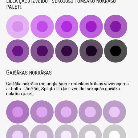
LILLA ĻAUJ IZVEIDOT SEKOJOŠO TUMŠAKO NOKRĀSU
PALETI:
G
AIŠĀKAS NOKRĀSAS
Gaišāka nokrāsa (no angļu
tins
) ir noteiktas krāsas savienojums
ar balto. Tādējādi, Spilgta lilla ļauj izveidot sekojošo gaišāku
nokrāsu paleti: