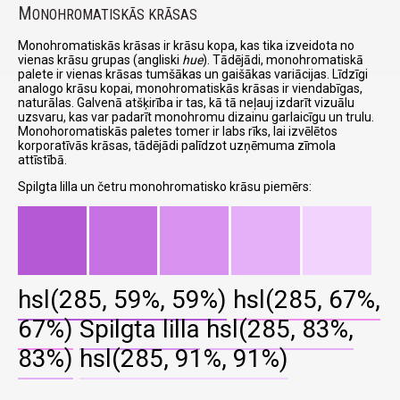
M
ONOHROMATISKĀS KRĀSAS
Monohromatiskās krāsas ir krāsu kopa, kas tika izveidota no
vienas krāsu grupas (angliski
hue
). Tādējādi, monohromatiskā
palete ir vienas krāsas tumšākas un gaišākas variācijas. Līdzīgi
analogo krāsu kopai, monohromatiskās krāsas ir viendabīgas,
naturālas. Galvenā atšķirība ir tas, kā tā neļauj izdarīt vizuālu
uzsvaru, kas var padarīt monohromu dizainu garlaicīgu un trulu.
Monohoromatiskās paletes tomer ir labs rīks, lai izvēlētos
korporatīvās krāsas, tādējādi palīdzot uzņēmuma zīmola
attīstībā.
Spilgta lilla un četru monohromatisko krāsu piemērs:
hsl(285, 59%, 59%)
hsl(285, 67%,
67%)
Spilgta lilla
hsl(285, 83%,
83%)
hsl(285, 91%, 91%)