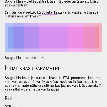
Spilgta lilla ir violetā spektra krāsa. Tā pieder gaiši violeto krāsu
apakšspektram.
Šeit Jūs varat redzēt, kā
Spilgta lilla
izskatās kopā ar krāsu aplī
I have
blakusesošajām krāsām:
read and
accept the
terms and
conditions
Spilgta lilla atrodas centrā
H
TML KRĀSU PARAMETRI
Spilgta lilla, kā arī jebkura cita krāsa, ir HTML parametru kopums,
kuru var reprezentēt vairākos krāsu modeļos. Krāsu modelis ir
abstrakta, matemātiska sistēma, kas ļauj jebkuru krāsu aprakstīt
kā skaitlisko parametru kombināciju.
R
GB
RGB jeb