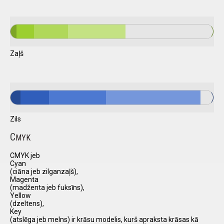
Zaļš
Zils
C
MYK
CMYK jeb
Cyan
(ciāna jeb zilganzaļš),
Magenta
(madženta jeb fuksīns),
Yellow
(dzeltens),
Key
(atslēga jeb melns) ir krāsu modelis, kurš apraksta krāsas kā