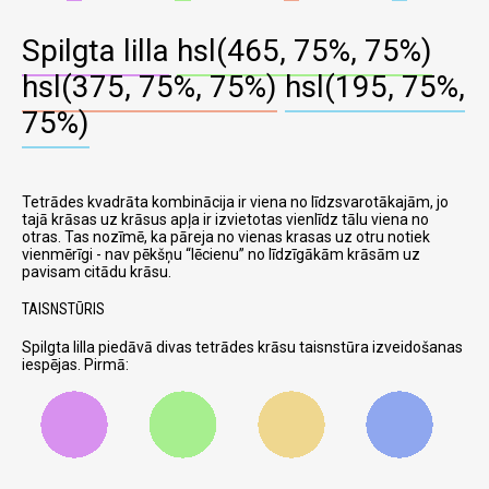
Spilgta lilla
hsl(465, 75%, 75%)
hsl(375, 75%, 75%)
hsl(195, 75%,
75%)
Tetrādes kvadrāta kombinācija ir viena no līdzsvarotākajām, jo
tajā krāsas uz krāsus apļa ir izvietotas vienlīdz tālu viena no
otras. Tas nozīmē, ka pāreja no vienas krasas uz otru notiek
vienmērīgi - nav pēkšņu
lēcienu
no līdzīgākām krāsām uz
pavisam citādu krāsu.
TAISNSTŪRIS
Spilgta lilla piedāvā divas tetrādes krāsu taisnstūra izveidošanas
iespējas. Pirmā: