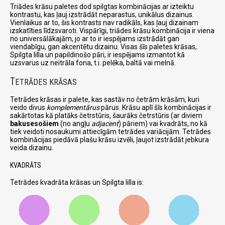
Triādes krāsu paletes dod spilgtas kombinācijas ar izteiktu
kontrastu, kas ļauj izstrādāt neparastus, unikālus dizainus.
Vienlaikus ar to, šis kontrasts nav radikāls, kas ļauj dizainam
izskatīties līdzsvaroti. Vispārīgi, triādes krāsu kombinācija ir viena
no universālākajām, jo ar to ir iespējams izstrādāt gan
viendabīgu, gan akcentētu dizainu. Visas šīs paletes krāsas,
Spilgta lilla un papildinošo pāri, ir iespējams izmantot kā
uzsvarus uz neitrāla fona, t.i. pelēka, baltā vai melnā.
T
ETRĀDES KRĀSAS
Tetrādes krāsas ir palete, kas sastāv no četrām krāsām, kuri
veido divus
komplementārus
pārus. Krāsu aplī šīs kombinācijas ir
sakārtotas kā platāks četrstūris, šaurāks četrstūris (ar diviem
bakusesošiem
(no angļu
adjacent
) pāriem) vai kvadrāts, no kā
tiek veidoti nosaukumi attiecīgām tetrādes variācijām. Tetrādes
kombinācijas piedāvā plašu krāsu izvēli, ļaujot izstrādāt jebkura
veida dizainu.
KVADRĀTS
Tetrādes kvadrāta krāsas un Spilgta lilla is: