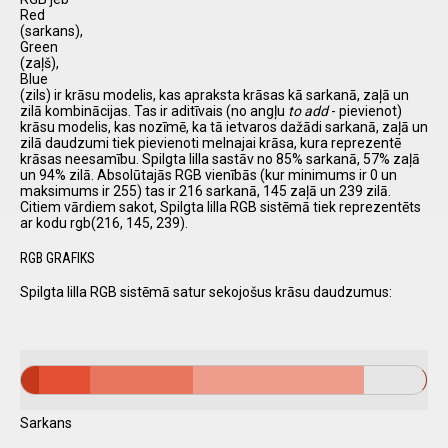
Red
(sarkans),
Green
(zaļš),
Blue
(zils) ir krāsu modelis, kas apraksta krāsas kā sarkanā, zaļā un
zilā kombinācijas. Tas ir aditīvais (no angļu
to add
- pievienot)
krāsu modelis, kas nozīmē, ka tā ietvaros dažādi sarkanā, zaļā un
zilā daudzumi tiek pievienoti melnajai krāsa, kura reprezentē
krāsas neesamību. Spilgta lilla sastāv no 85% sarkanā, 57% zaļā
un 94% zilā. Absolūtajās RGB vienībās (kur minimums ir 0 un
maksimums ir 255) tas ir 216 sarkanā, 145 zaļā un 239 zilā.
Citiem vārdiem sakot, Spilgta lilla RGB sistēmā tiek reprezentēts
ar kodu rgb(216, 145, 239).
RGB GRAFIKS
Spilgta lilla RGB sistēmā satur sekojošus krāsu daudzumus:
Sarkans