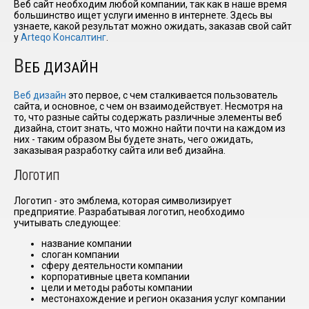
Веб сайт необходим любой компании, так как в наше время
большинство ищет услуги именно в интернете. Здесь вы
узнаете, какой результат можно ожидать, заказав свой сайт
у
Arteqo Консалтинг
.
I have
read and
В
accept the
ЕБ ДИЗАЙН
terms and
conditions
Веб дизайн
это первое, с чем сталкивается пользователь
сайта, и основное, с чем он взаимодействует. Несмотря на
то, что разные сайты содержать различные элементы веб
дизайна, стоит знать, что можно найти почти на каждом из
них - таким образом Вы будете знать, чего ожидать,
заказывая разработку сайта или веб дизайна.
Л
ОГОТИП
Логотип - это эмблема, которая символизирует
предприятие. Разрабатывая логотип, необходимо
учитывать следующее:
название компании
слоган компании
сферу деятельности компании
корпоративные цвета компании
цели и методы работы компании
местонахождение и регион оказания услуг компании