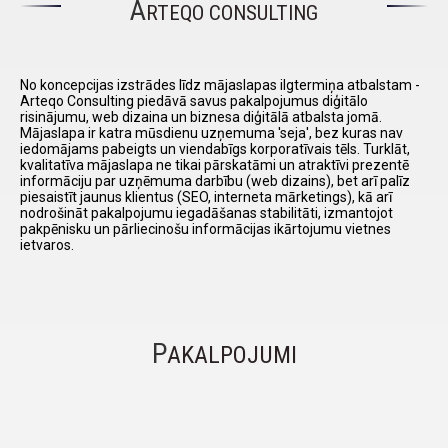
A
RTEQO CONSULTING
I have
read and
No koncepcijas izstrādes līdz mājaslapas ilgtermiņa atbalstam -
accept the
Arteqo Consulting piedāvā savus pakalpojumus diģitālo
terms and
risinājumu, web dizaina un biznesa diģitālā atbalsta jomā.
conditions
Mājaslapa ir katra mūsdienu uzņemuma 'seja', bez kuras nav
iedomājams pabeigts un viendabīgs korporatīvais tēls. Turklāt,
kvalitatīva mājaslapa ne tikai pārskatāmi un atraktīvi prezentē
informāciju par uzņēmuma darbību (web dizains), bet arī palīz
piesaistīt jaunus klientus (SEO, interneta mārketings), kā arī
nodrošināt pakalpojumu iegadāšanas stabilitāti, izmantojot
pakpēnisku un pārliecinošu informācijas ikārtojumu vietnes
ietvaros.
P
AKALPOJUMI