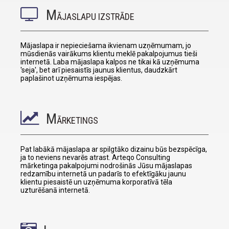
M
ĀJASLAPU IZSTRĀDE
Mājaslapa ir nepieciešama ikvienam uzņēmumam, jo
mūsdienās vairākums klientu meklē pakalpojumus tieši
internetā. Laba mājaslapa kalpos ne tikai kā uzņēmuma
'seja', bet arī piesaistīs jaunus klientus, daudzkārt
paplašinot uzņēmuma iespējas.
M
ĀRKETINGS
Pat labākā mājaslapa ar spilgtāko dizainu būs bezspēcīga,
ja to neviens nevarēs atrast. Arteqo Consulting
mārketinga pakalpojumi nodrošinās Jūsu mājaslapas
redzamību internetā un padarīs to efektīgāku jaunu
klientu piesaistē un uzņēmuma korporatīvā tēla
uzturēšanā internetā.