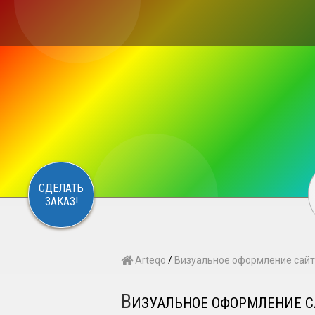
×
S
CONTACT
ARTEQO
СДЕЛАТЬ
ЗАКАЗ!
Arteqo
/
Визуальное оформление сай
В
ИЗУАЛЬНОЕ ОФОРМЛЕНИЕ 