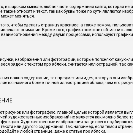
то, в широком смысле, любая часть содержания сайта, которая не 
ке также относят и текст, так как буквы тоже по сути являются из
- может меняться.
того, чтобы сделать страницу красивее, а также помочь пользовате
ивлекают внимание. Кроме того, графика помогает объяснить сло
е взаимоотношения между двумя процессами, используют графики
рисунки, изображения или фотографии, которые поясняют какую-ли
еся рядом с текстом про яблоки, считается иллюстрацией, так как
 них важно содержание, тот предмет или идея, которую они изобр
ляется намного более точной иллюстрацией яблока, чем его рисуно
ЕНИЕ
 рисунок или фотографию, главной целью которой является выгл
дачей художественных изображений не является как можно более т
ю функцию. Художественные изображения чаще всего подбираются
о текста или другого содержания. Так, например, если темой стра
одойдёт к любой странице, даже к статье про яблоки.