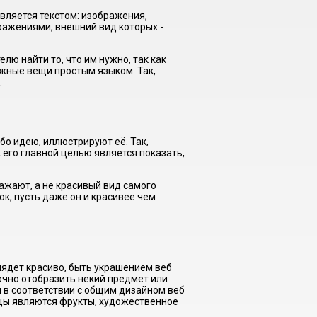
является текстом: изображения,
ображениями, внешний вид которых -
лю найти то, что им нужно, так как
жные вещи простым языком. Так,
.
бо идею, иллюстрируют её. Так,
 его главной целью является показать,
ажают, а не красивый вид самого
к, пусть даже он и красивее чем
ядет красиво, быть украшением веб
очно отобразить некий предмет или
 в соответствии с общим дизайном веб
ницы являются фрукты, художественное