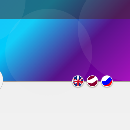
ultimedia
×
F.A.Q.