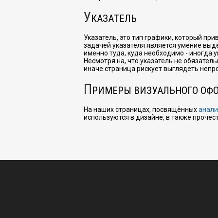
У
КАЗАТЕЛЬ
Указатель, это тип графики, который пр
задачей указателя является умение выде
именно туда, куда необходимо - иногда 
Несмотря на, что указатель не обязател
иначе страница рискует выглядеть непр
П
РИМЕРЫ ВИЗУАЛЬНОГО ОФ
На наших страницах, посвящённых
анали
используются в дизайне, в также прочес