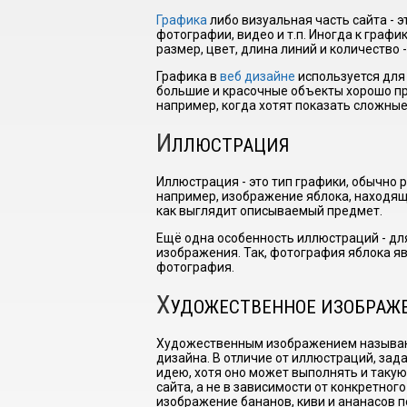
Графика
либо визуальная часть сайта - э
фотографии, видео и т.п. Иногда к графи
размер, цвет, длина линий и количество 
I have
read and
Графика в
веб дизайне
используется для 
accept the
большие и красочные объекты хорошо пр
terms and
например, когда хотят показать сложны
conditions
И
ЛЛЮСТРАЦИЯ
Иллюстрация - это тип графики, обычно 
например, изображение яблока, находяще
как выглядит описываемый предмет.
Ещё одна особенность иллюстраций - для
изображения. Так, фотография яблока яв
фотография.
Х
УДОЖЕСТВЕННОЕ ИЗОБРАЖ
Художественным изображением называют
дизайна. В отличие от иллюстраций, за
идею, хотя оно может выполнять и таку
сайта, а не в зависимости от конкретног
изображение бананов, киви и ананасов п