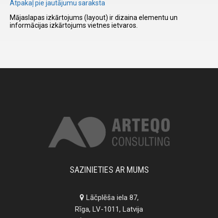
Atpakaļ pie jautājumu saraksta
Mājaslapas izkārtojums (layout) ir dizaina elementu un
informācijas izkārtojums vietnes ietvaros.
I have
read and
accept the
terms and
conditions
SAZINIETIES AR MUMS
Lāčplēša iela 87,
Rīga, LV-1011, Latvija