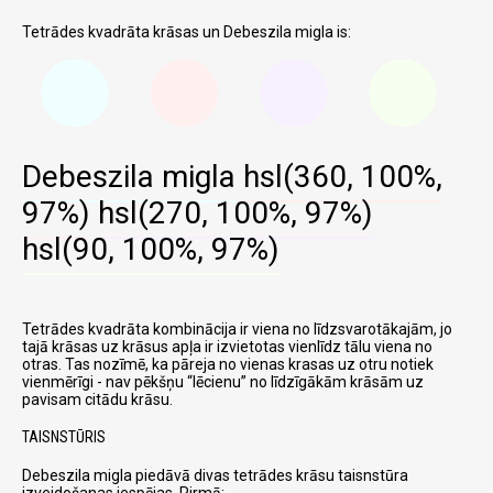
Tetrādes kvadrāta krāsas un Debeszila migla is:
Debeszila migla
hsl(360, 100%,
97%)
hsl(270, 100%, 97%)
hsl(90, 100%, 97%)
Tetrādes kvadrāta kombinācija ir viena no līdzsvarotākajām, jo
tajā krāsas uz krāsus apļa ir izvietotas vienlīdz tālu viena no
otras. Tas nozīmē, ka pāreja no vienas krasas uz otru notiek
vienmērīgi - nav pēkšņu
lēcienu
no līdzīgākām krāsām uz
pavisam citādu krāsu.
TAISNSTŪRIS
Debeszila migla piedāvā divas tetrādes krāsu taisnstūra
izveidošanas iespējas. Pirmā: