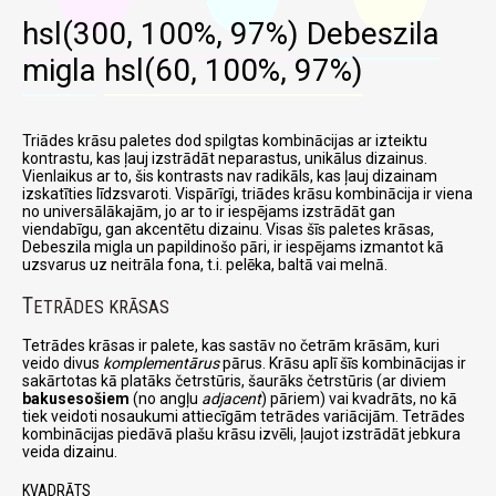
hsl(300, 100%, 97%)
Debeszila
migla
hsl(60, 100%, 97%)
Triādes krāsu paletes dod spilgtas kombinācijas ar izteiktu
kontrastu, kas ļauj izstrādāt neparastus, unikālus dizainus.
Vienlaikus ar to, šis kontrasts nav radikāls, kas ļauj dizainam
izskatīties līdzsvaroti. Vispārīgi, triādes krāsu kombinācija ir viena
no universālākajām, jo ar to ir iespējams izstrādāt gan
viendabīgu, gan akcentētu dizainu. Visas šīs paletes krāsas,
Debeszila migla un papildinošo pāri, ir iespējams izmantot kā
uzsvarus uz neitrāla fona, t.i. pelēka, baltā vai melnā.
T
ETRĀDES KRĀSAS
Tetrādes krāsas ir palete, kas sastāv no četrām krāsām, kuri
veido divus
komplementārus
pārus. Krāsu aplī šīs kombinācijas ir
sakārtotas kā platāks četrstūris, šaurāks četrstūris (ar diviem
bakusesošiem
(no angļu
adjacent
) pāriem) vai kvadrāts, no kā
tiek veidoti nosaukumi attiecīgām tetrādes variācijām. Tetrādes
kombinācijas piedāvā plašu krāsu izvēli, ļaujot izstrādāt jebkura
veida dizainu.
KVADRĀTS