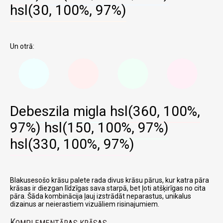
hsl(30, 100%, 97%)
Un otrā:
Debeszila migla
hsl(360, 100%,
97%)
hsl(150, 100%, 97%)
hsl(330, 100%, 97%)
Blakusesošo krāsu palete rada divus krāsu pārus, kur katra pāra
krāsas ir diezgan līdzīgas sava starpā, bet ļoti atšķirīgas no cita
pāra. Šāda kombinācija ļauj izstrādāt neparastus, unikalus
dizainus ar neierastiem vizuāliem risinajumiem.
K