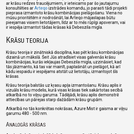
ar krāsu redzes traucējumiem, ir ieteicams par šo jautajumu
konsultēties ar
Arteqo
izstrādes komandu, jo parasti tādi projekti
pieprasa izmantoto krāsu kombinācijas pielāgošanu. Viena no
mūsu prioritētēm ir nodrošināt, lai Arteqo mājaslapas būtu
pieejamas visiem lietotājiem, līdz ar to mēs rūpīgi apsveram, vai
ir iespēja izmantot tādas krāsas kā Debeszila migla.
K
RĀSU TEORIJA
Krāsu teorija ir zinātniskā disciplīna, kas pēt krāsu kombinācijas
dizainā un mākslā. Šeit Jūs atradīsiet visas galvenās krāsu
kombinācijas, kurās iekļaujas Debeszila migla, uzzināsiet, kad
tās jāizmanto, kā tas var mainīt, paplašināt un pielāgot, kā arī
kādu iespaidu ir iespējams atstāt uz lietotāju, izmantojot šīs
krāsas.
Krāsu teorija balstās uz kŗasu apļa izmantošanu. Krāsu aplis ir
vizuāls krāsu modelis, kurā visas krāsas tiek sakārtotas secībā
atkarībā no to viļņu garuma. Tādējādi, krāsu aplis demonstrē
attiecības un pārejas starp dažādām krāsu grupām.
Atkarībā no tās konkrētas nokrāsas, Azure Mist ir gaisma ar viļņu
garumu 480 - 500 nm.
A
NALOGĀS KRĀSAS