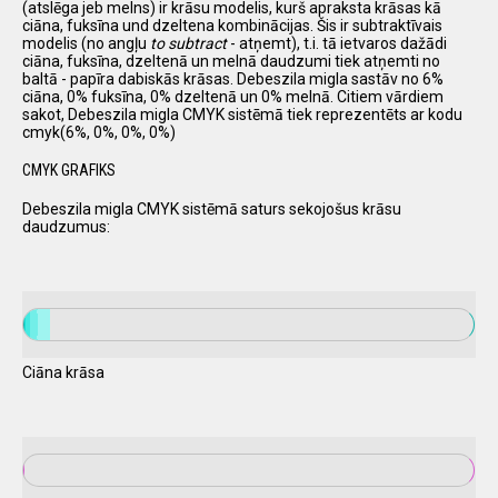
(atslēga jeb melns) ir krāsu modelis, kurš apraksta krāsas kā
ciāna, fuksīna und dzeltena kombinācijas. Šis ir subtraktīvais
modelis (no angļu
to subtract
- atņemt), t.i. tā ietvaros dažādi
ciāna, fuksīna, dzeltenā un melnā daudzumi tiek atņemti no
baltā - papīra dabiskās krāsas. Debeszila migla sastāv no 6%
ciāna, 0% fuksīna, 0% dzeltenā un 0% melnā. Citiem vārdiem
sakot, Debeszila migla CMYK sistēmā tiek reprezentēts ar kodu
cmyk(6%, 0%, 0%, 0%)
CMYK GRAFIKS
Debeszila migla CMYK sistēmā saturs sekojošus krāsu
daudzumus:
Ciāna krāsa