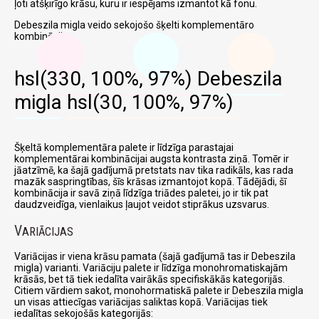
ļoti atšķirīgo krāsu, kuru ir iespējams izmantot kā fonu.
Debeszila migla veido sekojošo šķelti komplementāro
kombināciju:
hsl(330, 100%, 97%)
Debeszila
migla
hsl(30, 100%, 97%)
Šķeltā komplementāra palete ir līdzīga parastajai
komplementārai kombinācijai augsta kontrasta ziņā. Tomēr ir
jāatzīmē, ka šajā gadījumā pretstats nav tika radikāls, kas rada
mazāk saspringtības, šīs krāsas izmantojot kopā. Tādējādi, šī
kombinācija ir savā ziņā līdzīga triādes paletei, jo ir tik pat
daudzveidīga, vienlaikus ļaujot veidot stiprākus uzsvarus.
V
ARIĀCIJAS
Variācijas ir viena krāsu pamata (šajā gadījumā tas ir Debeszila
migla) varianti. Variāciju palete ir līdzīga monohromatiskajām
krāsās, bet tā tiek iedalīta vairākās specifiskākās kategorijās.
Citiem vārdiem sakot, monohormatiskā palete ir Debeszila migla
un visas attiecīgas variācijas saliktas kopā. Variācijas tiek
iedalītas sekojošās kategorijās: