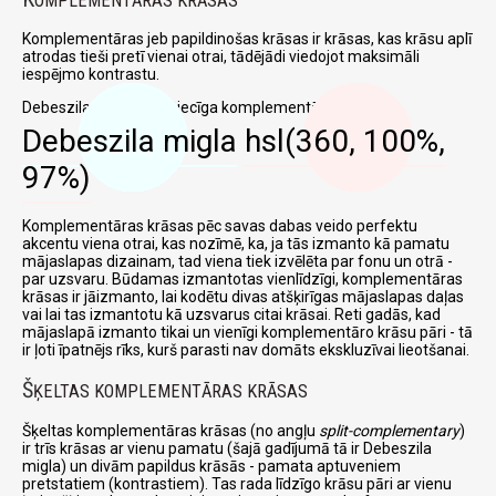
OMPLEMENTĀRAS KRĀSAS
Komplementāras jeb papildinošas krāsas ir krāsas, kas krāsu aplī
atrodas tieši pretī vienai otrai, tādējādi viedojot maksimāli
iespējmo kontrastu.
Debeszila migla un attiecīga komplementāra krāsa:
Debeszila migla
hsl(360, 100%,
97%)
Komplementāras krāsas pēc savas dabas veido perfektu
akcentu viena otrai, kas nozīmē, ka, ja tās izmanto kā pamatu
mājaslapas dizainam, tad viena tiek izvēlēta par fonu un otrā -
par uzsvaru. Būdamas izmantotas vienlīdzīgi, komplementāras
krāsas ir jāizmanto, lai kodētu divas atšķirīgas mājaslapas daļas
vai lai tas izmantotu kā uzsvarus citai krāsai. Reti gadās, kad
mājaslapā izmanto tikai un vienīgi komplementāro krāsu pāri - tā
ir ļoti īpatnējs rīks, kurš parasti nav domāts ekskluzīvai lieotšanai.
Š
ĶELTAS KOMPLEMENTĀRAS KRĀSAS
Šķeltas komplementāras krāsas (no angļu
split-complementary
)
ir trīs krāsas ar vienu pamatu (šajā gadījumā tā ir Debeszila
migla) un divām papildus krāsās - pamata aptuveniem
pretstatiem (kontrastiem). Tas rada līdzīgo krāsu pāri ar vienu