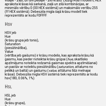
vidējie - zaļo, un divi pēdējie - zilo krāsu. Līdzīgi RGB modelim, HEX
apraksta krāsas kā sarkanā, zaļā un zilā kombinācijas, ar
minimālo vērtību 0 (00 HEX sistēmā) un maksimālo vertību 255
(ff HEX sistēmā). Debeszila migla šajā krāsu modelī tiek
reprezentēts ar kodu F0FFFF.
H
SV
HSV jeb
Hue
(krāsu grupa jeb tonis),
Saturation
(piesātinātība),
Value
(vērtība jeb gaišums) ir krāsu modelis, kas apraksta krāsu kā
gaismu, kas pieder noteiktai krāsu grūpai (
hue
, skaitlisks
apzīmējums noteikta redzamā gaismas spektra apzīmēšanai)
un pastāv ar noteiktu piesātinātību (
saturation
, attalums no
pelēkā un baltā) un gaišumu (
value
, attālums līdz melnajai
krāsai). Debeszila migla HSV sistēmā tiek reprezentēts ar kodu
hsv(180, 0.06%, 1%).
H
SL
HSL jeb
Hue
(krāsu grupa),