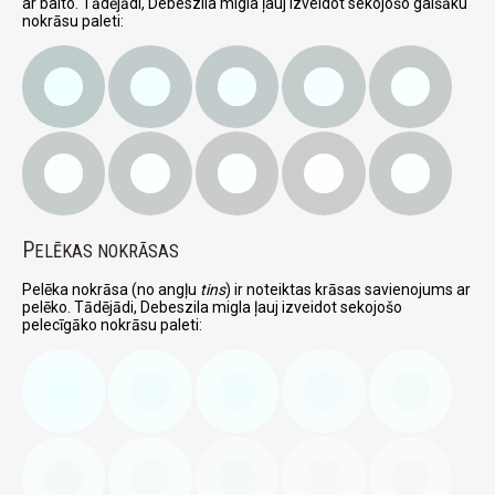
ar balto. Tādējādi, Debeszila migla ļauj izveidot sekojošo gaišāku
nokrāsu paleti:
P
ELĒKAS NOKRĀSAS
Pelēka nokrāsa (no angļu
tins
) ir noteiktas krāsas savienojums ar
pelēko. Tādējādi, Debeszila migla ļauj izveidot sekojošo
pelecīgāko nokrāsu paleti: