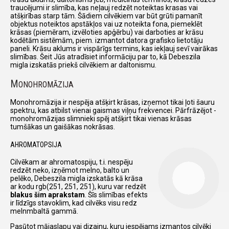
traucējumi ir slimība, kas neļauj redzēt noteiktas krasas vai
atšķirības starp tām. Šādiem cilvēkiem var būt grūti pamanīt
objektus noteiktos apstākļos vai uz noteikta fona, piemeklēt
krāsas (piemēram, izvēloties apģērbu) vai darboties ar krāsu
kodētām sistēmām, piem. izmantot datora grafisko lietotāju
paneli. Krāsu aklums ir vispārīgs termins, kas iekļauj sevī vairākas
slimības. Šeit Jūs atradīsiet informāciju par to, kā Debeszila
migla izskatās priekš cilvēkiem ar daltonismu.
M
ONOHROMĀZIJA
Monohromāzija ir nespēja atšķirt krāsas, izņemot tikai ļoti šauru
spektru, kas atbilst vienai gaismas viļņu frekvencei. Pārfrāzējot -
monohromāzijas slimnieki spēj atšķirt tikai vienas krāsas
tumšākas un gaišākas nokrāsas.
AHROMATOPSIJA
Cilvēkam ar ahromatospiju, t.i. nespēju
redzēt neko, izņēmot melno, balto un
pelēko, Debeszila migla izskatās kā krāsa
ar kodu rgb(251, 251, 251), kuru var redzēt
blakus šim aprakstam
. Šīs slimības efekts
ir līdzīgs stavoklim, kad cilvēks visu redz
melnmbaltā gammā.
Pasūtot mājaslapu vai dizainu, kuru iespējams izmantos cilvēki