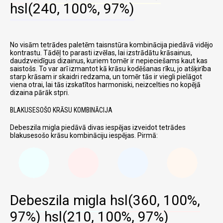
hsl(240, 100%, 97%)
No visām tetrādes paletēm taisnstūra kombinācija piedāvā vidējo
kontrastu. Tādēļ to parasti izvēlas, lai izstrādātu krāsainus,
daudzveidīgus dizainus, kuriem tomēr ir nepieciešams kaut kas
saistošs. To var arī izmantot kā krāsu kodēšanas rīku, jo atšķirība
starp krāsam ir skaidri redzama, un tomēr tās ir viegli pielāgot
viena otrai, lai tās izskatītos harmoniski, neizcelties no kopējā
dizaina pārāk stpri.
BLAKUSESOŠO KRĀSU KOMBINĀCIJA
Debeszila migla piedāvā divas iespējas izveidot tetrādes
blakusesošo krāsu kombināciju iespējas. Pirmā:
Debeszila migla
hsl(360, 100%,
97%)
hsl(210, 100%, 97%)