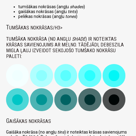
tumšākas nokrāsas (angļu
shades
)
gaišākas nokrāsas (angļu
tints
)
pelēkas nokrāsas (angļu
tones
)
T
UMŠĀKAS NOKRĀSAS/H3>
TUMŠĀKA NOKRĀSA (NO ANGĻU
SHADE
) IR NOTEIKTAS
KRĀSAS SAVIENOJUMS AR MELNO. TĀDĒJĀDI, DEBESZILA
MIGLA ĻAUJ IZVEIDOT SEKOJOŠO TUMŠAKO NOKRĀSU
PALETI:
G
AIŠĀKAS NOKRĀSAS
Gaišāka nokrāsa (no angļu
tins
) ir noteiktas krāsas savienojums