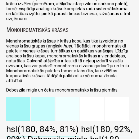
krāsu izvēles (piemēram, atšķirība starp zilo un sarkano paleti),
tomēr vispārīgi analogo krāsu komplekts rada sistemātiskuma
un kārtības izjūtu, pie kā parasti tiecas biznesa, ražošanas u.tml.
uzņēmumi.
M
ONOHROMATISKĀS KRĀSAS
Monohromatiskās krāsas ir krāsu kopa, kas tika izveidota no
vienas krāsu grupas (angliski
hue
). Tādējādi, monohromatiskā
palete ir vienas krāsas tumšākas un gaišākas variācijas. Līdzīgi
analogo krāsu kopai, monohromatiskās krāsas ir viendabīgas,
naturālas. Galvenā atšķirība ir tas, kā tā neļauj izdarīt vizuālu
uzsvaru, kas var padarīt monohromu dizainu garlaicīgu un trulu.
Monohoromatiskās paletes tomer ir labs rīks, lai izvēlētos
korporatīvās krāsas, tādējādi palīdzot uzņēmuma zīmola
attīstībā.
Debeszila migla un četru monohromatisko krāsu piemērs:
hsl(180, 84%, 81%)
hsl(180, 92%,