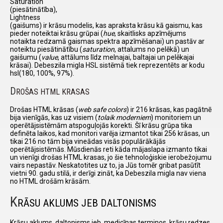
Saturation
(piesātinātība),
Lightness
(gaišums) ir krāsu modelis, kas apraksta krāsu kā gaismu, kas
pieder noteiktai krāsu grūpai (
hue
, skaitlisks apzīmējums
notaikta redzamā gaismas spektra apzīmēšanai) un pastāv ar
noteiktu piesātinātību (
saturation
, attalums no pelēkā) un
gaišumu (
value
, attālums līdz melnajai, baltajai un pelēkajai
krāsai). Debeszila migla HSL sistēmā tiek reprezentēts ar kodu
hsl(180, 100%, 97%).
D
ROŠAS HTML KRASAS
Drošas HTML krāsas (
web safe colors
) ir 216 krāsas, kas pagātnē
bija vienīgās, kas uz visiem (
tolaik moderniem
) monitoriem un
operētājsistēmām atspoguļojās korekti. Šī krāsu grūpa tika
definēta laikos, kad monitori varēja izmantot tikai 256 krāsas, un
tikai 216 no tām bija vineādas visās populārākājās
operētājsistēmās. Mūsdienās reti kāda mājaslapa izmanto tikai
un vienīgi drošas HTML krasas, jo šie tehnoloģiskie ierobežojumu
vairs nepastāv. Neskatotites uz to, ja Jūs tomēr gribat pasūtīt
vietni 90. gadu stilā, ir derīgi zināt, ka Debeszila migla nav viena
no HTML drošām krāsām.
K
RĀSU AKLUMS JEB DALTONISMS
Krāsu aklums, daltonisms jeb, medicīnas terminos, krāsu redzes