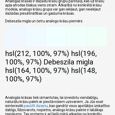
Analogās krāsas ir dažādu krāsu grupu pārstāvji, kas uz krāsu
apļa atrodas blakus viens otram. Atkarībā no konkrētā krāsu
modeļa, analogo krāsu grupa var gan iekiļaut, gan neiekļaut
dažādas piesātinātības un gaišuma krāsas.
Debeszila migla un četru analogo krāsu piemērs:
hsl(212, 100%, 97%)
hsl(196,
100%, 97%)
Debeszila migla
hsl(164, 100%, 97%)
hsl(148,
100%, 97%)
Analogās krāsas tiek izmantotas, lai izveidotu viendabīgu,
naturālu krāsu paleti ar piestāvošiem uzsvariem. Ja Jūs esat
ieinteresēti
pasūtīt dizainu
, kas gandrīz visos apstākļos izskatītos
dabīgs, līdzsvarots, nopietns, analogo krāsu palete ir labākajs
risinājums. Tas protams ir arī lielā mērā atkarīgs no konkrētu