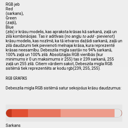
RGB jeb
Red
(sarkans),
Green
(zaļš),
Blue
(zils) ir krāsu modelis, kas apraksta krāsas kā sarkanā, zaļā un
zilā kombinācijas. Tas ir aditīvais (no angļu
to add
- pievienot)
krāsu modelis, kas nozīmē, ka tā ietvaros dažādi sarkanā, zaļā un
zilā daudzumi tiek pievienoti melnajai krāsa, kura reprezentē
krāsas neesamību. Debeszila migla sastāv no 94% sarkanā,
100% zaļā un 100% zilā. Absolūtajās RGB vienībās (kur
minimums ir 0 un maksimums ir 255) tas ir 239 sarkanā, 255
zaļā un 255 zilā. Citiem vārdiem sakot, Debeszila migla RGB
sistēmā tiek reprezentēts ar kodu rgb(239, 255, 255).
RGB GRAFIKS
Debeszila migla RGB sistēmā satur sekojošus krāsu daudzumus:
Sarkans