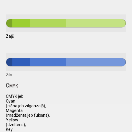
Zaļš
Zils
C
MYK
CMYK jeb
Cyan
(ciāna jeb zilganzaļš),
Magenta
(madženta jeb fuksīns),
Yellow
(dzeltens),
Key