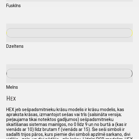
Fuskīns
Dzeltens
Melns
H
EX
HEX jeb sešpadsmitnieku krāsu modelis ir krāsu modelis, kas
apraksta krāsas, izmantojot sešas vai trīs (saīsināta versija;
pieļaujama tikai noteiktos gadījumos) sešpadsmitnieku
skaitīšanas sistemas mainīgos, no 0 līdz 9 un no burtā a (kas ir
vienāds ar 10) līdz brutam f (vienāds ar 15). Šie seši simboli ir
sadalīti trijos pāros, kurs piemie divi simboli apzīmē sarkano, divi