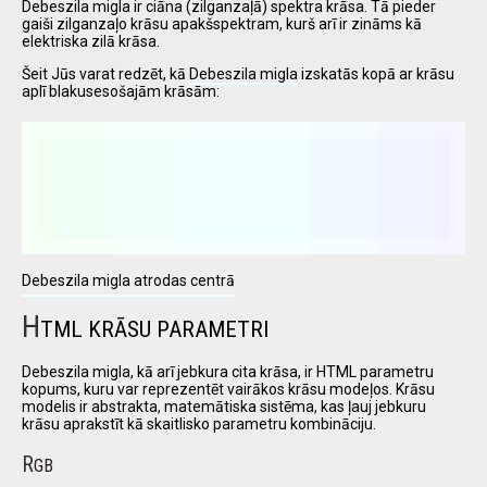
Debeszila migla ir ciāna (zilganzaļā) spektra krāsa. Tā pieder
gaiši zilganzaļo krāsu apakšspektram, kurš arī ir zināms kā
elektriska zilā krāsa.
I have
Šeit Jūs varat redzēt, kā
Debeszila migla
izskatās kopā ar krāsu
read and
aplī blakusesošajām krāsām:
accept the
terms and
conditions
Debeszila migla atrodas centrā
H
TML KRĀSU PARAMETRI
Debeszila migla, kā arī jebkura cita krāsa, ir HTML parametru
kopums, kuru var reprezentēt vairākos krāsu modeļos. Krāsu
modelis ir abstrakta, matemātiska sistēma, kas ļauj jebkuru
krāsu aprakstīt kā skaitlisko parametru kombināciju.
R
GB