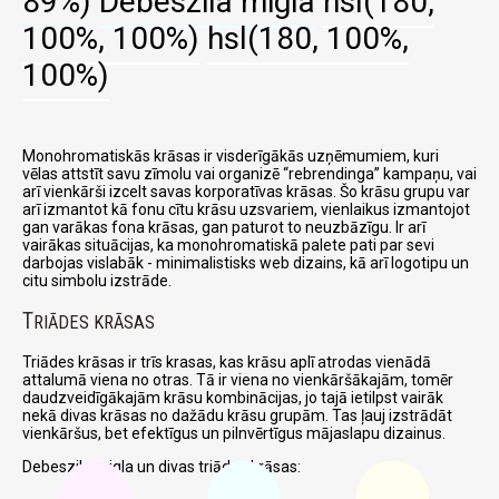
89%)
Debeszila migla
hsl(180,
100%, 100%)
hsl(180, 100%,
100%)
Monohromatiskās krāsas ir visderīgākās uzņēmumiem, kuri
vēlas attstīt savu zīmolu vai organizē
rebrendinga
kampaņu, vai
arī vienkārši izcelt savas korporatīvas krāsas. Šo krāsu grupu var
arī izmantot kā fonu cītu krāsu uzsvariem, vienlaikus izmantojot
gan varākas fona krāsas, gan paturot to neuzbāzīgu. Ir arī
vairākas situācijas, ka monohromatiskā palete pati par sevi
darbojas vislabāk - minimalistisks web dizains, kā arī logotipu un
citu simbolu izstrāde.
T
RIĀDES KRĀSAS
Triādes krāsas ir trīs krasas, kas krāsu aplī atrodas vienādā
attalumā viena no otras. Tā ir viena no vienkāršākajām, tomēr
daudzveidīgākajām krāsu kombinācijas, jo tajā ietilpst vairāk
nekā divas krāsas no dažādu krāsu grupām. Tas ļauj izstrādāt
vienkāršus, bet efektīgus un pilnvērtīgus mājaslapu dizainus.
Debeszila migla un divas triādes krāsas: