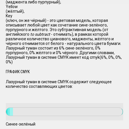
(маджента либо пурпурный),
Yellow
(жёлтый),
Key
(ключ, он же чёрный) - это цветовая модель, которая
описывает любой цвет как сочетание сине-зелёного,
пурпурного и жёлтого. Это субтрактивная модель (от
английского
to subtract
- отнимать), в рамках которой
различное количество цианового, мадженты, жёлтого и
чёрного отнимается от белого - натурального цвета бумаги.
Лазурный туман состоит из 6% сине-зелёного, 0%
пурпурного, 0% жёлтого и 0% чёрного. Другими словами,
Лазурный туман в системе CMYK имеет код cmyk(6%, 0%, 0%,
0%)
ГРАФИК CMYK
Лазурный туман в системе CMYK содержит следующее
количество составляющих цветов:
Синее-зелёный