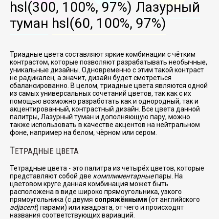
hsl(300, 100%, 97%)
Лазурный
туман
hsl(60, 100%, 97%)
Триадные цвета составляют яркие комбинации с чётким
контрастом, которые позволяют разрабатывать необычные,
уникальные дизайны. Одновременно с этим такой контраст
не радикален, а значит, дизайн будет смотреться
сбалансированно. В целом, триадные цвета являются одной
из самых универсальных сочетаний цветов, так как с их
помощью возможно разработать как и однородный, так и
акцентированный, контрастный дизайн. Все цвета данной
палитры, Лазурный туман и дополняющую пару, можно
также использовать в качестве акцентов на нейтральном
фоне, например на белом, чёрном или сером.
Т
ЕТРАДНЫЕ ЦВЕТА
Тетрадные цвета - это палитра из четырёх цветов, которые
представляют собой две
комплиментарные
пары. На
цветовом круге данная комбинация может быть
расположена в виде широко прямоугольника, узкого
прямоугольника (с двумя
сопряжёнными
(от английского
adjacent
) парами) или квадрата, от чего и происходят
названия соответствующих вариаций.