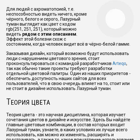
Для людей с ахроматопсией, т.е.
неспособностью видеть ничего, кроме
чёрного, белого и серого, Лазурный
туман выглядит как цвет с кодом
rgb(251, 251, 251), который можно
видеть
рядом с этим описанием
.
Эффект этой болезни схож с
состоянием, когда человек видит всё в чёрно-белой гамме.
Заказывая дизайн, который возможно будут использовать
люди с нарушением цветового зрения, стоит
проконсультироваться с командой разработчиков
Arteqo
,
так как обычно такие проекты требуют разработки
отдельной цветовой палитры. Один из наших приоритетов -
обеспечить доступность наших сайтов для всех
пользователей, что в свою очередь влияет на то, стоит или
не стоит в дизайне использовать Лазурный туман.
Т
ЕОРИЯ ЦВЕТА
Теория цвета - это научная дисциплина, которая изучает
сочетания цветов в дизайне и искусстве. Здесь Вы найдёте
главные цветовые комбинации, в состав которых входит
Лазурный туман, узнаете, в каких условиях их лучше всего
использовать, как можно их изменять, расширять и
подстраивать, а также то, какое впечатление использование