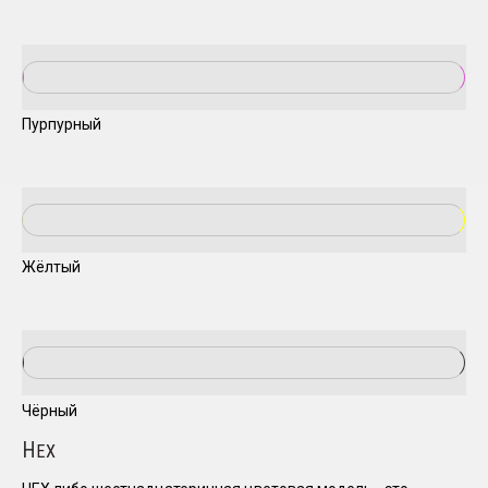
Пурпурный
Жёлтый
Чёрный
H
EX