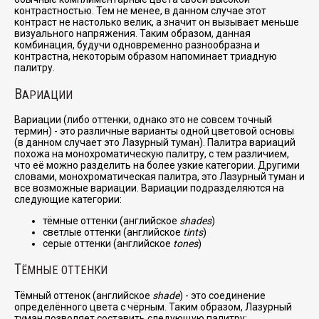
контрастностью. Тем не менее, в данном случае этот
контраст не настолько велик, а значит он вызывает меньше
визуального напряжения. Таким образом, данная
комбинация, будучи одновременно разнообразна и
контрастна, некоторым образом напоминает триадную
палитру.
В
АРИАЦИИ
Вариации (либо оттенки, однако это не совсем точный
термин) - это различные варианты одной цветовой основы
(в данном случает это Лазурный туман). Палитра вариаций
похожа на монохроматическую палитру, с тем различием,
что её можно разделить на более узкие категории. Другими
словами, монохроматическая палитра, это Лазурный туман и
все возможные вариации. Вариации подразделяются на
следующие категории:
тёмные оттенки (английское
shades
)
светлые оттенки (английское
tints
)
серые оттенки (английское
tones
)
Т
ЁМНЫЕ ОТТЕНКИ
Тёмный оттенок (английское
shade
) - это соединение
определённого цвета с чёрным. Таким образом, Лазурный
туман позволяет составить следующую палитру: