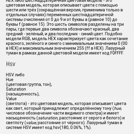
HEX либо шестнадцатеричная цветовая модель - это
цветовая модель, которая описывает цвета с помощью
шести или трёх (сокращённая версия, применима только в
отдельных случаях) переменных шестнадцатеричной
системы счисления от 0 до 9 и от буквы a (равное 10) до
буквы f (равное 15). Это шесть символов разделены на три
пары, где первые два символа обозначают красный, два
средний - зелёный, и два последних - синий цвет. Подобно
модели RGB, модель HEX характеризует цвета как сочетание
красного, зелёного и синего с минимальным значением 0 (00
в HEX) и максимальным значением 255 (ff в HEX). Лазурный
туман в рамках данной цветовой модели имеет код F0FFFF.
H
SV
HSV либо
Hue
(цветовая группа, тон),
Saturation
(насыщенность),
Value
(светлота) - это цветовая модель, которая описывает цвета
как свет, который принадлежит определённому тону (
hue
,
числовое обозначение части видимого спектра) и имеет
насыщенность (
saturation
, расстояние от серого и белого) и
светлоту (
value
, расстояние от чёрного). Лазурный туман в
системе HSV имеет код hsv(180, 0.06%, 1%).