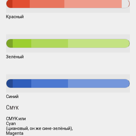
Красный
Зелёный
Синий
C
MYK
CMYK или
Cyan
(циановый, он же сине-зелёный),
Magenta