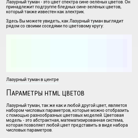
Лазурный туман - это цвет спектра сине-зелёных цветов. Он
принадлежит подгруппе бледных сине-зелёных цветов,
который также известен как электрик.
I have
Здесь Вы можете увидеть, как
Лазурный туман
выглядит
read and
рядом со своими соседями по цветовому кругу:
accept the
terms and
conditions
Лазурный туман в центре
П
АРАМЕТРЫ HTML ЦВЕТОВ
Лазурный туман, так же как и любой другой цвет, является
набором числовых параметров, которые можно отобразить
с помощью разнообразных цветовых моделей. Цветовая
модель - это абстрактная, математизированная система,
которая позволяет любой цвет представить в виде набора
числовых параметров.