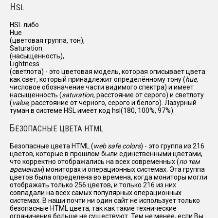
H
SL
HSL либо
Hue
(цветовая группа, тон),
Saturation
(насыщенность),
Lightness
(светлота) - это цветовая модель, которая описывает цвета
как свет, который принадлежит определённому тону (
hue
,
числовое обозначение части видимого спектра) и имеет
насыщенность (
saturation
, расстояние от серого) и светлоту
(
value
, расстояние от чёрного, серого и белого). Лазурный
туман в системе HSL имеет код hsl(180, 100%, 97%).
Б
ЕЗОПАСНЫЕ ЦВЕТА HTML
Безопасные цвета HTML (
web safe colors
) - это группа из 216
цветов, которые в прошлом были единственными цветами,
что корректно отображались на всех современных (
по тем
временам
) мониторах и операционных системах. Эта группа
цветов была определена во времена, когда мониторы могли
отображать только 256 цветов, и только 216 из них
совпадали на всех самых популярных операционных
системах. В наши почти ни один сайт не использует только
безопасные HTML цвета, так как такие технические
ограничения больше не существуют. Тем не менее, если Вы