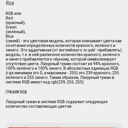
R
GB
RGB или
Red
(красный),
Green
(зелёный),
Blue
(синий) - это цветовая модель, которая описывает цвета как
сочетания определённых количеств красного, зелёного и
синего. Это аддитивная (от английского
to add
- прибавлять)
модель, т.е. в ней различное количество красного, зелёного
и синего прибавляется к чёрному, которой символизирует
отсутствие цвета. Лазурный туман состоит из 94% красного,
100% зелёного и 100% синего. В абсолютных единицах RGB
(где минимум это 0, а максимум - 255) это 239 красного, 255
зелёного и 255 синего. Таким образом, Лазурный туман в
системе RGB имеет код rgb(239, 255, 255).
ГРАФИК RGB
Лазурный туман в системе RGB содержит следующее
количество составляющих цветов: