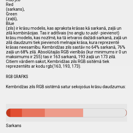
Red
(sarkans),
Green
(zaļš),
Blue
(zils) ir krāsu modelis, kas apraksta krāsas kā sarkanā, zaļā un
zilā kombinācijas. Tas ir aditīvais (no angļu
to add
- pievienot)
krāsu modelis, kas nozīmē, ka tā ietvaros dažādi sarkanā, zaļā un
zilā daudzumi tiek pievienoti melnajai krāsa, kura reprezentē
krāsas neesamību. Kembridžas zils sastāv no 64% sarkanā, 76%
zaļā un 68% zilā. Absolūtajās RGB vienībās (kur minimums ir 0 un
maksimums ir 255) tas ir 163 sarkanā, 193 zaļā un 173 zilā.
Citiem vārdiem sakot, Kembridžas zils RGB sistēmā tiek
reprezentēts ar kodu rgb(163, 193, 173).
RGB GRAFIKS
Kembridžas zils RGB sistēmā satur sekojošus krāsu daudzumus:
Sarkans