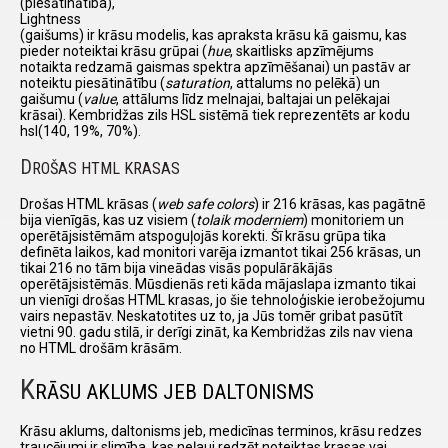
(piesātinātība),
Lightness
(gaišums) ir krāsu modelis, kas apraksta krāsu kā gaismu, kas
pieder noteiktai krāsu grūpai (
hue
, skaitlisks apzīmējums
notaikta redzamā gaismas spektra apzīmēšanai) un pastāv ar
noteiktu piesātinātību (
saturation
, attalums no pelēkā) un
gaišumu (
value
, attālums līdz melnajai, baltajai un pelēkajai
krāsai). Kembridžas zils HSL sistēmā tiek reprezentēts ar kodu
hsl(140, 19%, 70%).
D
ROŠAS HTML KRASAS
Drošas HTML krāsas (
web safe colors
) ir 216 krāsas, kas pagātnē
bija vienīgās, kas uz visiem (
tolaik moderniem
) monitoriem un
operētājsistēmām atspoguļojās korekti. Šī krāsu grūpa tika
definēta laikos, kad monitori varēja izmantot tikai 256 krāsas, un
tikai 216 no tām bija vineādas visās populārākājās
operētājsistēmās. Mūsdienās reti kāda mājaslapa izmanto tikai
un vienīgi drošas HTML krasas, jo šie tehnoloģiskie ierobežojumu
vairs nepastāv. Neskatotites uz to, ja Jūs tomēr gribat pasūtīt
vietni 90. gadu stilā, ir derīgi zināt, ka Kembridžas zils nav viena
no HTML drošām krāsām.
K
RĀSU AKLUMS JEB DALTONISMS
Krāsu aklums, daltonisms jeb, medicīnas terminos, krāsu redzes
traucējumi ir slimība, kas neļauj redzēt noteiktas krasas vai