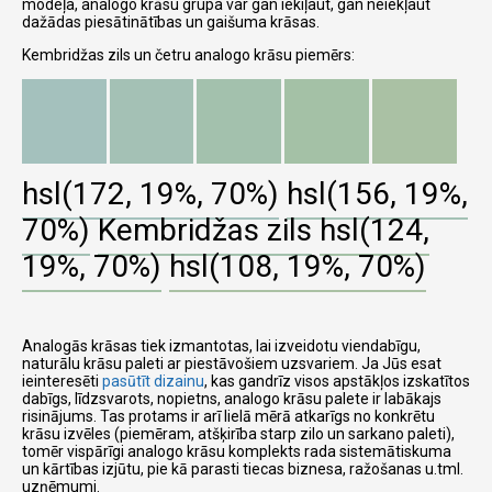
modeļa, analogo krāsu grupa var gan iekiļaut, gan neiekļaut
dažādas piesātinātības un gaišuma krāsas.
Kembridžas zils un četru analogo krāsu piemērs:
hsl(172, 19%, 70%)
hsl(156, 19%,
70%)
Kembridžas zils
hsl(124,
19%, 70%)
hsl(108, 19%, 70%)
Analogās krāsas tiek izmantotas, lai izveidotu viendabīgu,
naturālu krāsu paleti ar piestāvošiem uzsvariem. Ja Jūs esat
ieinteresēti
pasūtīt dizainu
, kas gandrīz visos apstākļos izskatītos
dabīgs, līdzsvarots, nopietns, analogo krāsu palete ir labākajs
risinājums. Tas protams ir arī lielā mērā atkarīgs no konkrētu
krāsu izvēles (piemēram, atšķirība starp zilo un sarkano paleti),
tomēr vispārīgi analogo krāsu komplekts rada sistemātiskuma
un kārtības izjūtu, pie kā parasti tiecas biznesa, ražošanas u.tml.
uzņēmumi.