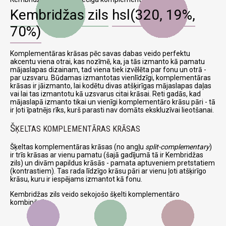
Kembridžas zils
hsl(320, 19%,
70%)
Komplementāras krāsas pēc savas dabas veido perfektu
akcentu viena otrai, kas nozīmē, ka, ja tās izmanto kā pamatu
mājaslapas dizainam, tad viena tiek izvēlēta par fonu un otrā -
par uzsvaru. Būdamas izmantotas vienlīdzīgi, komplementāras
krāsas ir jāizmanto, lai kodētu divas atšķirīgas mājaslapas daļas
vai lai tas izmantotu kā uzsvarus citai krāsai. Reti gadās, kad
mājaslapā izmanto tikai un vienīgi komplementāro krāsu pāri - tā
ir ļoti īpatnējs rīks, kurš parasti nav domāts ekskluzīvai lieotšanai.
Š
ĶELTAS KOMPLEMENTĀRAS KRĀSAS
Šķeltas komplementāras krāsas (no angļu
split-complementary
)
ir trīs krāsas ar vienu pamatu (šajā gadījumā tā ir Kembridžas
zils) un divām papildus krāsās - pamata aptuveniem pretstatiem
(kontrastiem). Tas rada līdzīgo krāsu pāri ar vienu ļoti atšķirīgo
krāsu, kuru ir iespējams izmantot kā fonu.
Kembridžas zils veido sekojošo šķelti komplementāro
kombināciju: