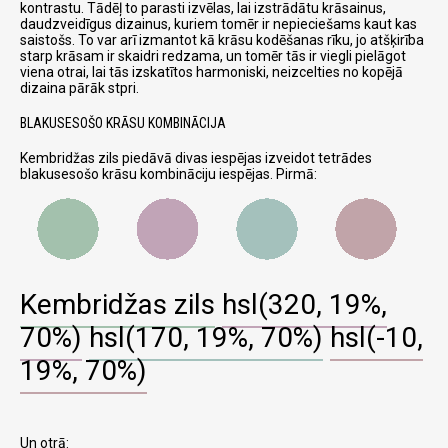
kontrastu. Tādēļ to parasti izvēlas, lai izstrādātu krāsainus,
daudzveidīgus dizainus, kuriem tomēr ir nepieciešams kaut kas
saistošs. To var arī izmantot kā krāsu kodēšanas rīku, jo atšķirība
starp krāsam ir skaidri redzama, un tomēr tās ir viegli pielāgot
viena otrai, lai tās izskatītos harmoniski, neizcelties no kopējā
dizaina pārāk stpri.
BLAKUSESOŠO KRĀSU KOMBINĀCIJA
Kembridžas zils piedāvā divas iespējas izveidot tetrādes
blakusesošo krāsu kombināciju iespējas. Pirmā:
Kembridžas zils
hsl(320, 19%,
70%)
hsl(170, 19%, 70%)
hsl(-10,
19%, 70%)
Un otrā: