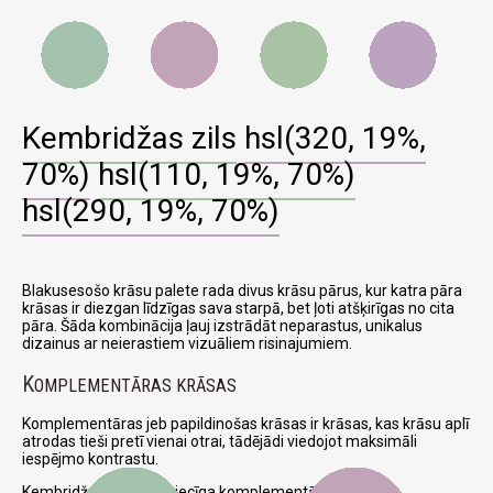
Kembridžas zils
hsl(320, 19%,
70%)
hsl(110, 19%, 70%)
hsl(290, 19%, 70%)
Blakusesošo krāsu palete rada divus krāsu pārus, kur katra pāra
krāsas ir diezgan līdzīgas sava starpā, bet ļoti atšķirīgas no cita
pāra. Šāda kombinācija ļauj izstrādāt neparastus, unikalus
dizainus ar neierastiem vizuāliem risinajumiem.
K
OMPLEMENTĀRAS KRĀSAS
Komplementāras jeb papildinošas krāsas ir krāsas, kas krāsu aplī
atrodas tieši pretī vienai otrai, tādējādi viedojot maksimāli
iespējmo kontrastu.
Kembridžas zils un attiecīga komplementāra krāsa: