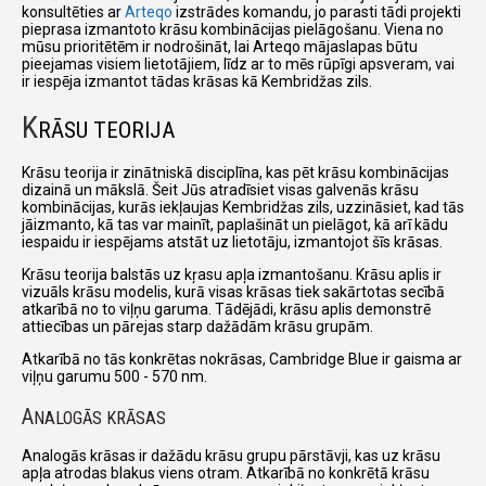
konsultēties ar
Arteqo
izstrādes komandu, jo parasti tādi projekti
pieprasa izmantoto krāsu kombinācijas pielāgošanu. Viena no
mūsu prioritētēm ir nodrošināt, lai Arteqo mājaslapas būtu
pieejamas visiem lietotājiem, līdz ar to mēs rūpīgi apsveram, vai
ir iespēja izmantot tādas krāsas kā Kembridžas zils.
K
RĀSU TEORIJA
Krāsu teorija ir zinātniskā disciplīna, kas pēt krāsu kombinācijas
dizainā un mākslā. Šeit Jūs atradīsiet visas galvenās krāsu
kombinācijas, kurās iekļaujas Kembridžas zils, uzzināsiet, kad tās
jāizmanto, kā tas var mainīt, paplašināt un pielāgot, kā arī kādu
iespaidu ir iespējams atstāt uz lietotāju, izmantojot šīs krāsas.
Krāsu teorija balstās uz kŗasu apļa izmantošanu. Krāsu aplis ir
vizuāls krāsu modelis, kurā visas krāsas tiek sakārtotas secībā
atkarībā no to viļņu garuma. Tādējādi, krāsu aplis demonstrē
attiecības un pārejas starp dažādām krāsu grupām.
Atkarībā no tās konkrētas nokrāsas, Cambridge Blue ir gaisma ar
viļņu garumu 500 - 570 nm.
A
NALOGĀS KRĀSAS
Analogās krāsas ir dažādu krāsu grupu pārstāvji, kas uz krāsu
apļa atrodas blakus viens otram. Atkarībā no konkrētā krāsu