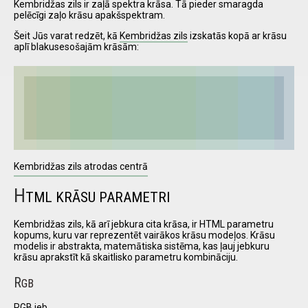
Kembridžas zils ir zaļā spektra krāsa. Tā pieder smaragda
pelēcīgi zaļo krāsu apakšspektram.
Šeit Jūs varat redzēt, kā
Kembridžas zils
izskatās kopā ar krāsu
I have
aplī blakusesošajām krāsām:
read and
accept the
terms and
conditions
Kembridžas zils atrodas centrā
H
TML KRĀSU PARAMETRI
Kembridžas zils, kā arī jebkura cita krāsa, ir HTML parametru
kopums, kuru var reprezentēt vairākos krāsu modeļos. Krāsu
modelis ir abstrakta, matemātiska sistēma, kas ļauj jebkuru
krāsu aprakstīt kā skaitlisko parametru kombināciju.
R
GB
RGB jeb