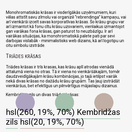
Monohromatiskās krāsas ir visderīgākās uzņēmumiem, kuri
vēlas attstīt savu zīmolu vai organizē
rebrendinga
kampaņu, vai
arī vienkārši izcelt savas korporatīvas krāsas. Šo krāsu grupu var
arī izmantot kā fonu cītu krāsu uzsvariem, vienlaikus izmantojot
gan varākas fona krāsas, gan paturot to neuzbāzīgu. Ir arī
vairākas situācijas, ka monohromatiskā palete pati par sevi
darbojas vislabāk - minimalistisks web dizains, kā arī logotipu un
citu simbolu izstrāde.
T
RIĀDES KRĀSAS
Triādes krāsas ir trīs krasas, kas krāsu aplī atrodas vienādā
attalumā viena no otras. Tā ir viena no vienkāršākajām, tomēr
daudzveidīgākajām krāsu kombinācijas, jo tajā ietilpst vairāk
nekā divas krāsas no dažādu krāsu grupām. Tas ļauj izstrādāt
vienkāršus, bet efektīgus un pilnvērtīgus mājaslapu dizainus.
Kembridžas zils un divas triādes krāsas:
hsl(260, 19%, 70%)
Kembridžas
zils
hsl(20, 19%, 70%)