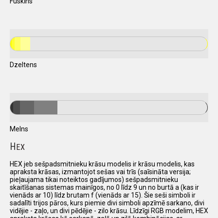
Fuskīns
Dzeltens
Melns
H
EX
HEX jeb sešpadsmitnieku krāsu modelis ir krāsu modelis, kas
apraksta krāsas, izmantojot sešas vai trīs (saīsināta versija;
pieļaujama tikai noteiktos gadījumos) sešpadsmitnieku
skaitīšanas sistemas mainīgos, no 0 līdz 9 un no burtā a (kas ir
vienāds ar 10) līdz brutam f (vienāds ar 15). Šie seši simboli ir
sadalīti trijos pāros, kurs piemie divi simboli apzīmē sarkano, divi
vidējie - zaļo, un divi pēdējie - zilo krāsu. Līdzīgi RGB modelim, HEX