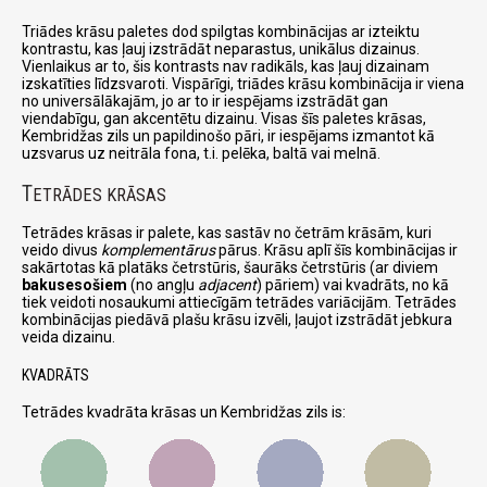
Triādes krāsu paletes dod spilgtas kombinācijas ar izteiktu
kontrastu, kas ļauj izstrādāt neparastus, unikālus dizainus.
Vienlaikus ar to, šis kontrasts nav radikāls, kas ļauj dizainam
izskatīties līdzsvaroti. Vispārīgi, triādes krāsu kombinācija ir viena
no universālākajām, jo ar to ir iespējams izstrādāt gan
viendabīgu, gan akcentētu dizainu. Visas šīs paletes krāsas,
Kembridžas zils un papildinošo pāri, ir iespējams izmantot kā
uzsvarus uz neitrāla fona, t.i. pelēka, baltā vai melnā.
T
ETRĀDES KRĀSAS
Tetrādes krāsas ir palete, kas sastāv no četrām krāsām, kuri
veido divus
komplementārus
pārus. Krāsu aplī šīs kombinācijas ir
sakārtotas kā platāks četrstūris, šaurāks četrstūris (ar diviem
bakusesošiem
(no angļu
adjacent
) pāriem) vai kvadrāts, no kā
tiek veidoti nosaukumi attiecīgām tetrādes variācijām. Tetrādes
kombinācijas piedāvā plašu krāsu izvēli, ļaujot izstrādāt jebkura
veida dizainu.
KVADRĀTS
Tetrādes kvadrāta krāsas un Kembridžas zils is: