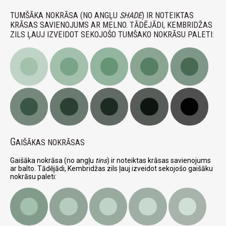
TUMŠĀKA NOKRĀSA (NO ANGĻU
SHADE
) IR NOTEIKTAS
KRĀSAS SAVIENOJUMS AR MELNO. TĀDĒJĀDI, KEMBRIDŽAS
ZILS ĻAUJ IZVEIDOT SEKOJOŠO TUMŠAKO NOKRĀSU PALETI:
G
AIŠĀKAS NOKRĀSAS
Gaišāka nokrāsa (no angļu
tins
) ir noteiktas krāsas savienojums
ar balto. Tādējādi, Kembridžas zils ļauj izveidot sekojošo gaišāku
nokrāsu paleti: