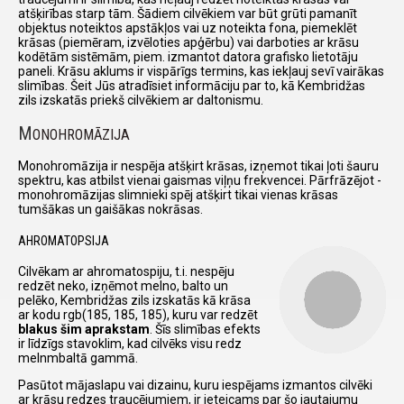
atšķirības starp tām. Šādiem cilvēkiem var būt grūti pamanīt
objektus noteiktos apstākļos vai uz noteikta fona, piemeklēt
krāsas (piemēram, izvēloties apģērbu) vai darboties ar krāsu
kodētām sistēmām, piem. izmantot datora grafisko lietotāju
paneli. Krāsu aklums ir vispārīgs termins, kas iekļauj sevī vairākas
slimības. Šeit Jūs atradīsiet informāciju par to, kā Kembridžas
zils izskatās priekš cilvēkiem ar daltonismu.
M
ONOHROMĀZIJA
Monohromāzija ir nespēja atšķirt krāsas, izņemot tikai ļoti šauru
spektru, kas atbilst vienai gaismas viļņu frekvencei. Pārfrāzējot -
monohromāzijas slimnieki spēj atšķirt tikai vienas krāsas
tumšākas un gaišākas nokrāsas.
AHROMATOPSIJA
Cilvēkam ar ahromatospiju, t.i. nespēju
redzēt neko, izņēmot melno, balto un
pelēko, Kembridžas zils izskatās kā krāsa
ar kodu rgb(185, 185, 185), kuru var redzēt
blakus šim aprakstam
. Šīs slimības efekts
ir līdzīgs stavoklim, kad cilvēks visu redz
melnmbaltā gammā.
Pasūtot mājaslapu vai dizainu, kuru iespējams izmantos cilvēki
ar krāsu redzes traucējumiem, ir ieteicams par šo jautajumu