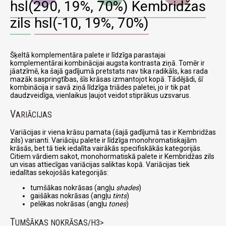
hsl(290, 19%, 70%)
Kembridžas
zils
hsl(-10, 19%, 70%)
Šķeltā komplementāra palete ir līdzīga parastajai
komplementārai kombinācijai augsta kontrasta ziņā. Tomēr ir
jāatzīmē, ka šajā gadījumā pretstats nav tika radikāls, kas rada
mazāk saspringtības, šīs krāsas izmantojot kopā. Tādējādi, šī
kombinācija ir savā ziņā līdzīga triādes paletei, jo ir tik pat
daudzveidīga, vienlaikus ļaujot veidot stiprākus uzsvarus.
V
ARIĀCIJAS
Variācijas ir viena krāsu pamata (šajā gadījumā tas ir Kembridžas
zils) varianti. Variāciju palete ir līdzīga monohromatiskajām
krāsās, bet tā tiek iedalīta vairākās specifiskākās kategorijās.
Citiem vārdiem sakot, monohormatiskā palete ir Kembridžas zils
un visas attiecīgas variācijas saliktas kopā. Variācijas tiek
iedalītas sekojošās kategorijās:
tumšākas nokrāsas (angļu
shades
)
gaišākas nokrāsas (angļu
tints
)
pelēkas nokrāsas (angļu
tones
)
T
UMŠĀKAS NOKRĀSAS/H3>