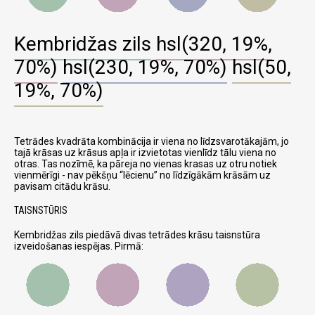
Kembridžas zils
hsl(320, 19%,
70%)
hsl(230, 19%, 70%)
hsl(50,
19%, 70%)
Tetrādes kvadrāta kombinācija ir viena no līdzsvarotākajām, jo
tajā krāsas uz krāsus apļa ir izvietotas vienlīdz tālu viena no
otras. Tas nozīmē, ka pāreja no vienas krasas uz otru notiek
vienmērīgi - nav pēkšņu
lēcienu
no līdzīgākām krāsām uz
pavisam citādu krāsu.
TAISNSTŪRIS
Kembridžas zils piedāvā divas tetrādes krāsu taisnstūra
izveidošanas iespējas. Pirmā: