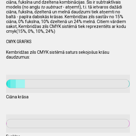
ciāna, fuksīna und dzeltena kombinācijas. Šis ir subtraktīvais
modelis (no angļu
to subtract
- atņemt), t.i. tā ietvaros dažādi
ciāna, fuksīna, dzeltenā un melnā daudzumi tiek atņemti no
baltā - papīra dabiskās krāsas. Kembridžas zils sastāv no 15%
ciāna, 0% fuksīna, 10% dzeltenā un 24% melnā. Citiem vārdiem
sakot, Kembridžas zils CMYK sistēmā tiek reprezentēts ar kodu
cmyk(15%, 0%, 10%, 24%)
CMYK GRAFIKS
Kembridžas zils CMYK sistēmā saturs sekojošus krāsu
daudzumus:
Ciāna krāsa