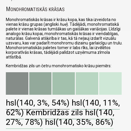
M
ONOHROMATISKĀS KRĀSAS
Monohromatiskās krāsas ir krāsu kopa, kas tika izveidota no
vienas krāsu grupas (angliski
hue
). Tādējādi, monohromatiskā
palete ir vienas krāsas tumšākas un gaišākas variācijas. Līdzīgi
analogo krāsu kopai, monohromatiskās krāsas ir viendabīgas,
naturālas. Galvenā atšķirība ir tas, kā tā neļauj izdarīt vizuālu
uzsvaru, kas var padarīt monohromu dizainu garlaicīgu un trulu.
Monohoromatiskās paletes tomer ir labs rīks, lai izvēlētos
korporatīvās krāsas, tādējādi palīdzot uzņēmuma zīmola
attīstībā.
Kembridžas zils un četru monohromatisko krāsu piemērs:
hsl(140, 3%, 54%)
hsl(140, 11%,
62%)
Kembridžas zils
hsl(140,
27%, 78%)
hsl(140, 35%, 86%)