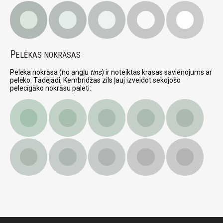
P
ELĒKAS NOKRĀSAS
Pelēka nokrāsa (no angļu
tins
) ir noteiktas krāsas savienojums ar
pelēko. Tādējādi, Kembridžas zils ļauj izveidot sekojošo
pelecīgāko nokrāsu paleti: