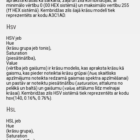
apraksta krāsas kā sarkanā, zaļā un zilā kombinācijas, ar
minimālo vērtību 0 (00 HEX sistēmā) un maksimālo vertību 255
(ff HEX sistēmā). Kembridžas zils šajā krāsu modelī tiek
reprezentēts ar kodu A3C1AD.
H
SV
HSV jeb
Hue
(krāsu grupa jeb tonis),
Saturation
(piesātinātība),
Value
(vērtība jeb gaišums) ir krāsu modelis, kas apraksta krāsu kā
gaismu, kas pieder noteiktai krāsu grūpai (
hue
, skaitlisks
apzīmējums noteikta redzamā gaismas spektra apzīmēšanai)
un pastāv ar noteiktu piesātinātību (
saturation
, attalums no
pelēkā un baltā) un gaišumu (
value
, attālums līdz melnajai
krāsai). Kembridžas zils HSV sistēmā tiek reprezentēts ar kodu
hsv(140, 0.16%, 0.76%).
H
SL
HSL jeb
Hue
(krāsu grupa),
Saturation