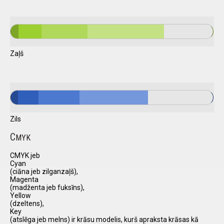
Zaļš
Zils
C
MYK
CMYK jeb
Cyan
(ciāna jeb zilganzaļš),
Magenta
(madženta jeb fuksīns),
Yellow
(dzeltens),
Key
(atslēga jeb melns) ir krāsu modelis, kurš apraksta krāsas kā