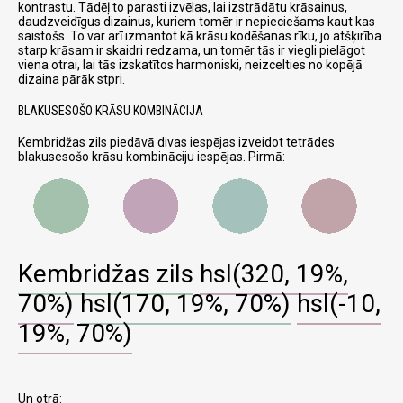
kontrastu. Tādēļ to parasti izvēlas, lai izstrādātu krāsainus,
daudzveidīgus dizainus, kuriem tomēr ir nepieciešams kaut kas
saistošs. To var arī izmantot kā krāsu kodēšanas rīku, jo atšķirība
starp krāsam ir skaidri redzama, un tomēr tās ir viegli pielāgot
viena otrai, lai tās izskatītos harmoniski, neizcelties no kopējā
dizaina pārāk stpri.
BLAKUSESOŠO KRĀSU KOMBINĀCIJA
Kembridžas zils piedāvā divas iespējas izveidot tetrādes
blakusesošo krāsu kombināciju iespējas. Pirmā:
Kembridžas zils
hsl(320, 19%,
70%)
hsl(170, 19%, 70%)
hsl(-10,
19%, 70%)
Un otrā: