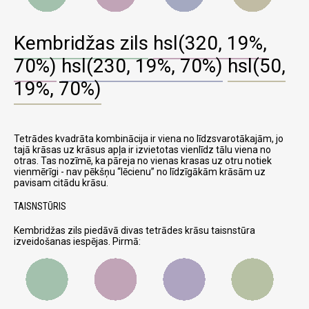
Kembridžas zils
hsl(320, 19%,
70%)
hsl(230, 19%, 70%)
hsl(50,
19%, 70%)
Tetrādes kvadrāta kombinācija ir viena no līdzsvarotākajām, jo
tajā krāsas uz krāsus apļa ir izvietotas vienlīdz tālu viena no
otras. Tas nozīmē, ka pāreja no vienas krasas uz otru notiek
vienmērīgi - nav pēkšņu
lēcienu
no līdzīgākām krāsām uz
pavisam citādu krāsu.
TAISNSTŪRIS
Kembridžas zils piedāvā divas tetrādes krāsu taisnstūra
izveidošanas iespējas. Pirmā: