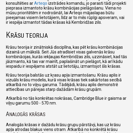
konsultēties ar
Arteqo
izstrādes komandu, jo parasti tādi projekti
pieprasa izmantoto krāsu kombinācijas pielāgošanu. Viena no
mūsu prioritētēm ir nodrošināt, lai Arteqo mājaslapas būtu
pieejamas visiem lietotājiem, līdz ar to mēs rūpīgi apsveram, vai
ir iespēja izmantot tādas krāsas kā Kembridžas zils.
K
RĀSU TEORIJA
Krāsu teorija ir zinātniskā disciplīna, kas pēt krāsu kombinācijas
dizainā un mākslā. Šeit Jūs atradīsiet visas galvenās krāsu
kombinācijas, kurās iekļaujas Kembridžas zils, uzzināsiet, kad tās
jāizmanto, kā tas var mainīt, paplašināt un pielāgot, kā arī kādu
iespaidu ir iespējams atstāt uz lietotāju, izmantojot šīs krāsas.
Krāsu teorija balstās uz kŗasu apļa izmantošanu. Krāsu aplis ir
vizuāls krāsu modelis, kurā visas krāsas tiek sakārtotas secībā
atkarībā no to viļņu garuma. Tādējādi, krāsu aplis demonstrē
attiecības un pārejas starp dažādām krāsu grupām.
Atkarībā no tās konkrētas nokrāsas, Cambridge Blue ir gaisma ar
viļņu garumu 500 - 570 nm.
A
NALOGĀS KRĀSAS
Analogās krāsas ir dažādu krāsu grupu pārstāvji, kas uz krāsu
apļa atrodas blakus viens otram. Atkarībā no konkrētā krāsu