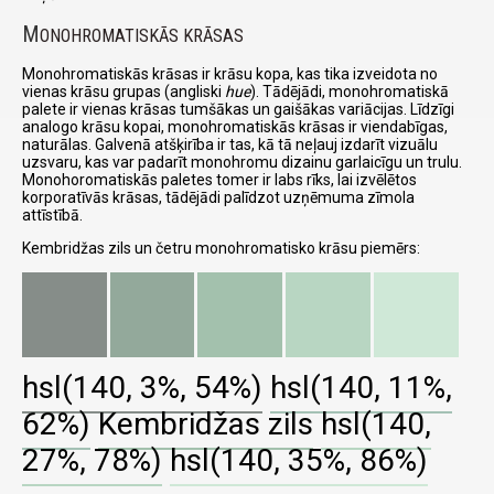
M
ONOHROMATISKĀS KRĀSAS
Monohromatiskās krāsas ir krāsu kopa, kas tika izveidota no
vienas krāsu grupas (angliski
hue
). Tādējādi, monohromatiskā
palete ir vienas krāsas tumšākas un gaišākas variācijas. Līdzīgi
analogo krāsu kopai, monohromatiskās krāsas ir viendabīgas,
naturālas. Galvenā atšķirība ir tas, kā tā neļauj izdarīt vizuālu
uzsvaru, kas var padarīt monohromu dizainu garlaicīgu un trulu.
Monohoromatiskās paletes tomer ir labs rīks, lai izvēlētos
korporatīvās krāsas, tādējādi palīdzot uzņēmuma zīmola
attīstībā.
Kembridžas zils un četru monohromatisko krāsu piemērs:
hsl(140, 3%, 54%)
hsl(140, 11%,
62%)
Kembridžas zils
hsl(140,
27%, 78%)
hsl(140, 35%, 86%)