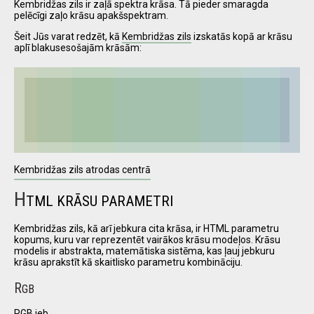
Kembridžas zils ir zaļā spektra krāsa. Tā pieder smaragda
pelēcīgi zaļo krāsu apakšspektram.
Šeit Jūs varat redzēt, kā
Kembridžas zils
izskatās kopā ar krāsu
I have
aplī blakusesošajām krāsām:
read and
accept the
terms and
conditions
Kembridžas zils atrodas centrā
H
TML KRĀSU PARAMETRI
Kembridžas zils, kā arī jebkura cita krāsa, ir HTML parametru
kopums, kuru var reprezentēt vairākos krāsu modeļos. Krāsu
modelis ir abstrakta, matemātiska sistēma, kas ļauj jebkuru
krāsu aprakstīt kā skaitlisko parametru kombināciju.
R
GB
RGB jeb