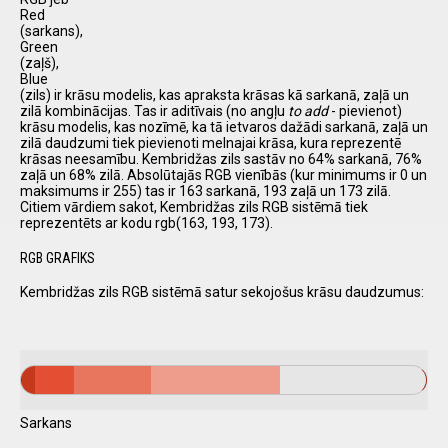
Red
(sarkans),
Green
(zaļš),
Blue
(zils) ir krāsu modelis, kas apraksta krāsas kā sarkanā, zaļā un
zilā kombinācijas. Tas ir aditīvais (no angļu
to add
- pievienot)
krāsu modelis, kas nozīmē, ka tā ietvaros dažādi sarkanā, zaļā un
zilā daudzumi tiek pievienoti melnajai krāsa, kura reprezentē
krāsas neesamību. Kembridžas zils sastāv no 64% sarkanā, 76%
zaļā un 68% zilā. Absolūtajās RGB vienībās (kur minimums ir 0 un
maksimums ir 255) tas ir 163 sarkanā, 193 zaļā un 173 zilā.
Citiem vārdiem sakot, Kembridžas zils RGB sistēmā tiek
reprezentēts ar kodu rgb(163, 193, 173).
RGB GRAFIKS
Kembridžas zils RGB sistēmā satur sekojošus krāsu daudzumus:
Sarkans