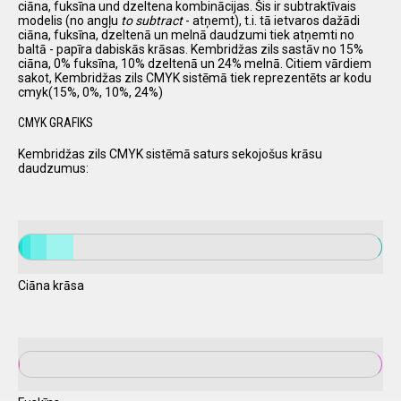
ciāna, fuksīna und dzeltena kombinācijas. Šis ir subtraktīvais
modelis (no angļu
to subtract
- atņemt), t.i. tā ietvaros dažādi
ciāna, fuksīna, dzeltenā un melnā daudzumi tiek atņemti no
baltā - papīra dabiskās krāsas. Kembridžas zils sastāv no 15%
ciāna, 0% fuksīna, 10% dzeltenā un 24% melnā. Citiem vārdiem
sakot, Kembridžas zils CMYK sistēmā tiek reprezentēts ar kodu
cmyk(15%, 0%, 10%, 24%)
CMYK GRAFIKS
Kembridžas zils CMYK sistēmā saturs sekojošus krāsu
daudzumus:
Ciāna krāsa