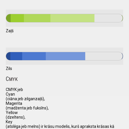
Zaļš
Zils
C
MYK
CMYK jeb
Cyan
(ciāna jeb zilganzaļš),
Magenta
(madženta jeb fuksīns),
Yellow
(dzeltens),
Key
(atslēga jeb melns) ir krāsu modelis, kurš apraksta krāsas kā