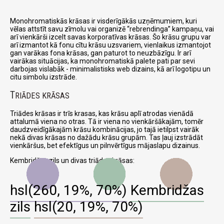
Monohromatiskās krāsas ir visderīgākās uzņēmumiem, kuri
vēlas attstīt savu zīmolu vai organizē
rebrendinga
kampaņu, vai
arī vienkārši izcelt savas korporatīvas krāsas. Šo krāsu grupu var
arī izmantot kā fonu cītu krāsu uzsvariem, vienlaikus izmantojot
gan varākas fona krāsas, gan paturot to neuzbāzīgu. Ir arī
vairākas situācijas, ka monohromatiskā palete pati par sevi
darbojas vislabāk - minimalistisks web dizains, kā arī logotipu un
citu simbolu izstrāde.
T
RIĀDES KRĀSAS
Triādes krāsas ir trīs krasas, kas krāsu aplī atrodas vienādā
attalumā viena no otras. Tā ir viena no vienkāršākajām, tomēr
daudzveidīgākajām krāsu kombinācijas, jo tajā ietilpst vairāk
nekā divas krāsas no dažādu krāsu grupām. Tas ļauj izstrādāt
vienkāršus, bet efektīgus un pilnvērtīgus mājaslapu dizainus.
Kembridžas zils un divas triādes krāsas:
hsl(260, 19%, 70%)
Kembridžas
zils
hsl(20, 19%, 70%)