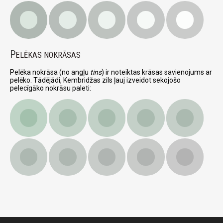
P
ELĒKAS NOKRĀSAS
Pelēka nokrāsa (no angļu
tins
) ir noteiktas krāsas savienojums ar
pelēko. Tādējādi, Kembridžas zils ļauj izveidot sekojošo
pelecīgāko nokrāsu paleti: