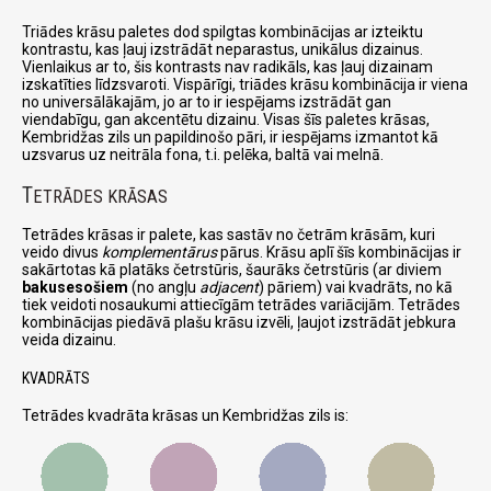
Triādes krāsu paletes dod spilgtas kombinācijas ar izteiktu
kontrastu, kas ļauj izstrādāt neparastus, unikālus dizainus.
Vienlaikus ar to, šis kontrasts nav radikāls, kas ļauj dizainam
izskatīties līdzsvaroti. Vispārīgi, triādes krāsu kombinācija ir viena
no universālākajām, jo ar to ir iespējams izstrādāt gan
viendabīgu, gan akcentētu dizainu. Visas šīs paletes krāsas,
Kembridžas zils un papildinošo pāri, ir iespējams izmantot kā
uzsvarus uz neitrāla fona, t.i. pelēka, baltā vai melnā.
T
ETRĀDES KRĀSAS
Tetrādes krāsas ir palete, kas sastāv no četrām krāsām, kuri
veido divus
komplementārus
pārus. Krāsu aplī šīs kombinācijas ir
sakārtotas kā platāks četrstūris, šaurāks četrstūris (ar diviem
bakusesošiem
(no angļu
adjacent
) pāriem) vai kvadrāts, no kā
tiek veidoti nosaukumi attiecīgām tetrādes variācijām. Tetrādes
kombinācijas piedāvā plašu krāsu izvēli, ļaujot izstrādāt jebkura
veida dizainu.
KVADRĀTS
Tetrādes kvadrāta krāsas un Kembridžas zils is: