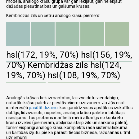
modeļa, analogo krāsu grupa var gan iekiļaut, gan neiekļaut
dažādas piesātinātības un gaišuma krāsas.
Kembridžas zils un četru analogo krāsu piemērs:
hsl(172, 19%, 70%)
hsl(156, 19%,
70%)
Kembridžas zils
hsl(124,
19%, 70%)
hsl(108, 19%, 70%)
Analogās krāsas tiek izmantotas, lai izveidotu viendabīgu,
naturālu krāsu paleti ar piestāvošiem uzsvariem. Ja Jūs esat
ieinteresēti
pasūtīt dizainu
, kas gandrīz visos apstākļos izskatītos
dabīgs, līdzsvarots, nopietns, analogo krāsu palete ir labākajs
risinājums. Tas protams ir arī lielā mērā atkarīgs no konkrētu
krāsu izvēles (piemēram, atšķirība starp zilo un sarkano paleti),
tomēr vispārīgi analogo krāsu komplekts rada sistemātiskuma
un kārtības izjūtu, pie kā parasti tiecas biznesa, ražošanas u.tml.
uzņēmumi.