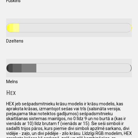
Fuskīns
Dzeltens
Melns
H
EX
HEX jeb sešpadsmitnieku krāsu modelis ir krāsu modelis, kas
apraksta krāsas, izmantojot sešas vai trīs (saīsināta versija;
pieļaujama tikai noteiktos gadījumos) sešpadsmitnieku
skaitīšanas sistemas mainīgos, no 0 līdz 9 un no burtā a (kas ir
vienāds ar 10) līdz brutam f (vienāds ar 15). Šie seši simboli ir
sadalīti trijos pāros, kurs piemie divi simboli apzīmē sarkano, divi
vidējie - zaļo, un divi pēdējie - zilo krāsu. Līdzīgi RGB modelim, HEX