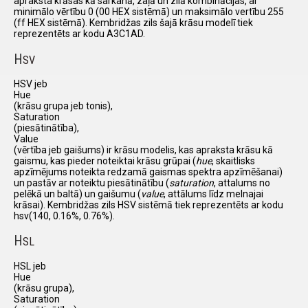
apraksta krāsas kā sarkanā, zaļā un zilā kombinācijas, ar
minimālo vērtību 0 (00 HEX sistēmā) un maksimālo vertību 255
(ff HEX sistēmā). Kembridžas zils šajā krāsu modelī tiek
reprezentēts ar kodu A3C1AD.
H
SV
HSV jeb
Hue
(krāsu grupa jeb tonis),
Saturation
(piesātinātība),
Value
(vērtība jeb gaišums) ir krāsu modelis, kas apraksta krāsu kā
gaismu, kas pieder noteiktai krāsu grūpai (
hue
, skaitlisks
apzīmējums noteikta redzamā gaismas spektra apzīmēšanai)
un pastāv ar noteiktu piesātinātību (
saturation
, attalums no
pelēkā un baltā) un gaišumu (
value
, attālums līdz melnajai
krāsai). Kembridžas zils HSV sistēmā tiek reprezentēts ar kodu
hsv(140, 0.16%, 0.76%).
H
SL
HSL jeb
Hue
(krāsu grupa),
Saturation