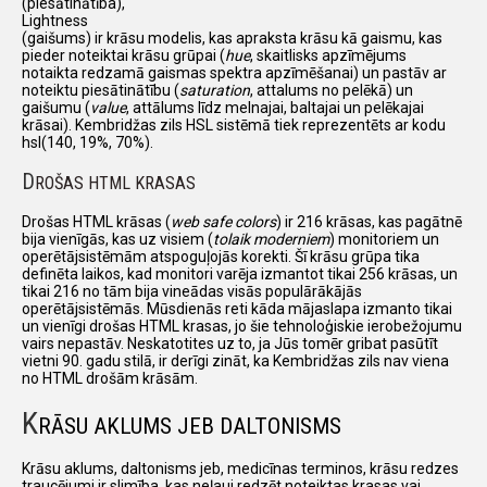
(piesātinātība),
Lightness
(gaišums) ir krāsu modelis, kas apraksta krāsu kā gaismu, kas
pieder noteiktai krāsu grūpai (
hue
, skaitlisks apzīmējums
notaikta redzamā gaismas spektra apzīmēšanai) un pastāv ar
noteiktu piesātinātību (
saturation
, attalums no pelēkā) un
gaišumu (
value
, attālums līdz melnajai, baltajai un pelēkajai
krāsai). Kembridžas zils HSL sistēmā tiek reprezentēts ar kodu
hsl(140, 19%, 70%).
D
ROŠAS HTML KRASAS
Drošas HTML krāsas (
web safe colors
) ir 216 krāsas, kas pagātnē
bija vienīgās, kas uz visiem (
tolaik moderniem
) monitoriem un
operētājsistēmām atspoguļojās korekti. Šī krāsu grūpa tika
definēta laikos, kad monitori varēja izmantot tikai 256 krāsas, un
tikai 216 no tām bija vineādas visās populārākājās
operētājsistēmās. Mūsdienās reti kāda mājaslapa izmanto tikai
un vienīgi drošas HTML krasas, jo šie tehnoloģiskie ierobežojumu
vairs nepastāv. Neskatotites uz to, ja Jūs tomēr gribat pasūtīt
vietni 90. gadu stilā, ir derīgi zināt, ka Kembridžas zils nav viena
no HTML drošām krāsām.
K
RĀSU AKLUMS JEB DALTONISMS
Krāsu aklums, daltonisms jeb, medicīnas terminos, krāsu redzes
traucējumi ir slimība, kas neļauj redzēt noteiktas krasas vai