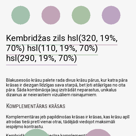
Kembridžas zils
hsl(320, 19%,
70%)
hsl(110, 19%, 70%)
hsl(290, 19%, 70%)
Blakusesošo krāsu palete rada divus krāsu pārus, kur katra pāra
krāsas ir diezgan līdzīgas sava starpā, bet ļoti atšķirīgas no cita
pāra. Šāda kombinācija ļauj izstrādāt neparastus, unikalus
dizainus ar neierastiem vizuāliem risinajumiem.
K
OMPLEMENTĀRAS KRĀSAS
Komplementāras jeb papildinošas krāsas ir krāsas, kas krāsu aplī
atrodas tieši pretī vienai otrai, tādējādi viedojot maksimāli
iespējmo kontrastu.
Kembridžas zils un attiecīga komplementāra krāsa: