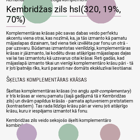
Kembridžas zils
hsl(320, 19%,
70%)
Komplementāras krāsas pēc savas dabas veido perfektu
akcentu viena otrai, kas nozīmē, ka, ja tās izmanto kā pamatu
mājaslapas dizainam, tad viena tiek izvēlēta par fonu un otrā -
par uzsvaru. Būdamas izmantotas vienlīdzīgi, komplementāras
krāsas ir jāizmanto, lai kodētu divas atšķirīgas mājaslapas daļas
vai lai tas izmantotu kā uzsvarus citai krāsai. Reti gadās, kad
mājaslapā izmanto tikai un vienīgi komplementāro krāsu pāri - tā
ir ļoti īpatnējs rīks, kurš parasti nav domāts ekskluzīvai lieotšanai.
Š
ĶELTAS KOMPLEMENTĀRAS KRĀSAS
Šķeltas komplementāras krāsas (no angļu
split-complementary
)
ir trīs krāsas ar vienu pamatu (šajā gadījumā tā ir Kembridžas
zils) un divām papildus krāsās - pamata aptuveniem pretstatiem
(kontrastiem). Tas rada līdzīgo krāsu pāri ar vienu ļoti atšķirīgo
krāsu, kuru ir iespējams izmantot kā fonu.
Kembridžas zils veido sekojošo šķelti komplementāro
kombināciju: