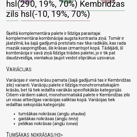
hsl(290, 19%, 70%)
Kembridžas
zils
hsl(-10, 19%, 70%)
Šķeltā komplementāra palete ir līdzīga parastajai
komplementārai kombinācijai augsta kontrasta ziņā. Tomēr ir
jāatzīmē, ka šajā gadījumā pretstats nav tika radikāls, kas rada
mazāk saspringtības, šīs krāsas izmantojot kopā. Tādējādi, šī
kombinācija ir savā ziņā līdzīga triādes paletei, jo ir tik pat
daudzveidīga, vienlaikus ļaujot veidot stiprākus uzsvarus.
V
ARIĀCIJAS
Variācijas ir viena krāsu pamata (šajā gadījumā tas ir Kembridžas
zils) varianti. Variāciju palete ir līdzīga monohromatiskajām
krāsās, bet tā tiek iedalīta vairākās specifiskākās kategorijās.
Citiem vārdiem sakot, monohormatiskā palete ir Kembridžas zils
un visas attiecīgas variācijas saliktas kopā. Variācijas tiek
iedalītas sekojošās kategorijās:
tumšākas nokrāsas (angļu
shades
)
gaišākas nokrāsas (angļu
tints
)
pelēkas nokrāsas (angļu
tones
)
T
UMŠĀKAS NOKRĀSAS/H3>