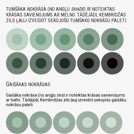
TUMŠĀKA NOKRĀSA (NO ANGĻU
SHADE
) IR NOTEIKTAS
KRĀSAS SAVIENOJUMS AR MELNO. TĀDĒJĀDI, KEMBRIDŽAS
ZILS ĻAUJ IZVEIDOT SEKOJOŠO TUMŠAKO NOKRĀSU PALETI:
G
AIŠĀKAS NOKRĀSAS
Gaišāka nokrāsa (no angļu
tins
) ir noteiktas krāsas savienojums
ar balto. Tādējādi, Kembridžas zils ļauj izveidot sekojošo gaišāku
nokrāsu paleti: