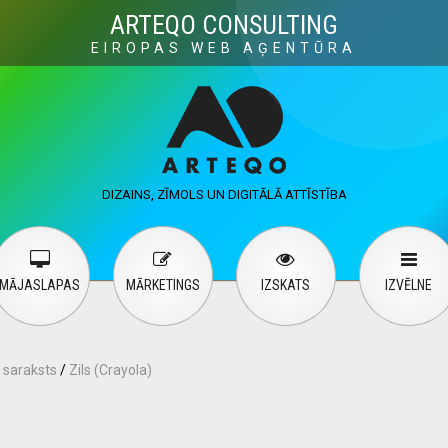
Visuals
Web design
M
ARTEQO CONSULTING
EIROPAS WEB AĢENTŪRA
ervices
User guide
English
Русский
…
DIZAINS, ZĪMOLS UN DIGITĀLĀ ATTĪSTĪBA
Contact Us
MĀJASLAPAS
MĀRKETINGS
IZSKATS
IZVĒLNE
 saraksts
/
Zils (Crayola)