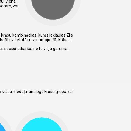
nu. Viena
sveram, vai
s krāsu kombinācijas, kurās iekļaujas Zils
stāt uz lietotāju, izmantojot šīs krāsas.
tas secībā atkarībā no to viļņu garuma.
tā krāsu modeļa, analogo krāsu grupa var