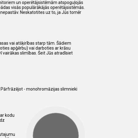
nitoriem un operētājsistēmām atspoguļojās
vineādas visās populārākājās operētājsistēmās.
nepastāv. Neskatotites uz to, ja Jūs tomēr
rasas vai atšķirības starp tām. Šādiem
oties apģērbu) vai darboties ar krāsu
 vairākas slimības. Šeit Jūs atradīsiet
i. Pārfrāzējot - monohromāzijas slimnieki
 ar kodu
edz
autajumu