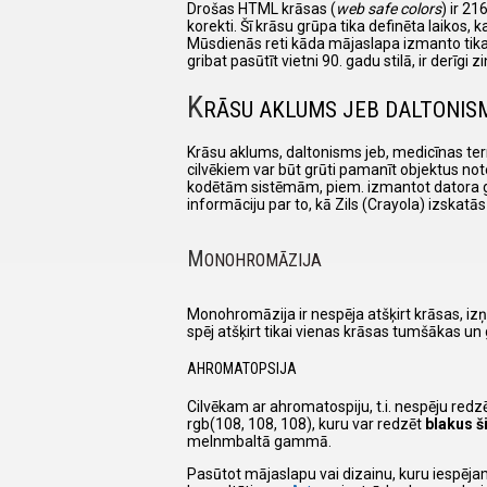
Drošas HTML krāsas (
web safe colors
) ir 21
korekti. Šī krāsu grūpa tika definēta laikos,
Mūsdienās reti kāda mājaslapa izmanto tikai
gribat pasūtīt vietni 90. gadu stilā, ir derīg
K
RĀSU AKLUMS JEB DALTONIS
Krāsu aklums, daltonisms jeb, medicīnas term
cilvēkiem var būt grūti pamanīt objektus not
kodētām sistēmām, piem. izmantot datora grafi
informāciju par to, kā Zils (Crayola) izskatā
M
ONOHROMĀZIJA
Monohromāzija ir nespēja atšķirt krāsas, izņ
spēj atšķirt tikai vienas krāsas tumšākas un
AHROMATOPSIJA
Cilvēkam ar ahromatospiju, t.i. nespēju redz
rgb(108, 108, 108), kuru var redzēt
blakus 
melnmbaltā gammā.
Pasūtot mājaslapu vai dizainu, kuru iespēja