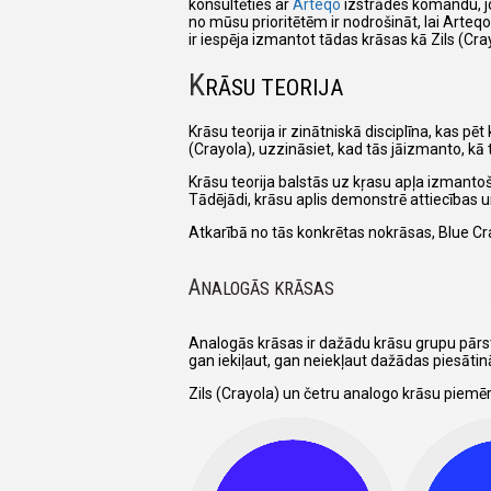
konsultēties ar
Arteqo
izstrādes komandu, jo
no mūsu prioritētēm ir nodrošināt, lai Arteq
ir iespēja izmantot tādas krāsas kā Zils (Cra
K
RĀSU TEORIJA
Krāsu teorija ir zinātniskā disciplīna, kas p
(Crayola), uzzināsiet, kad tās jāizmanto, kā t
Krāsu teorija balstās uz kŗasu apļa izmantoš
Tādējādi, krāsu aplis demonstrē attiecības
Atkarībā no tās konkrētas nokrāsas, Blue Cr
A
NALOGĀS KRĀSAS
Analogās krāsas ir dažādu krāsu grupu pārst
gan iekiļaut, gan neiekļaut dažādas piesāti
Zils (Crayola) un četru analogo krāsu piemēr