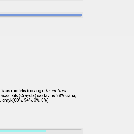
ktīvais modelis (no angļu
to subtract
-
rāsas. Zils (Crayola) sastāv no 88% ciāna,
du cmyk(88%, 54%, 0%, 0%)