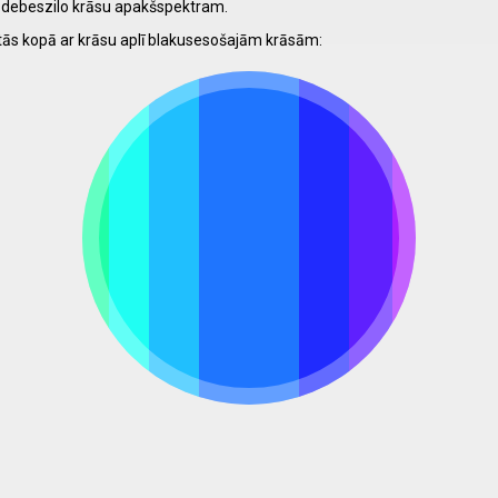
der debeszilo krāsu apakšspektram.
tās kopā ar krāsu aplī blakusesošajām krāsām: