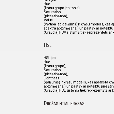
Hue
(krāsu grupa jeb tonis),
Saturation
(piesātinātība),
Value
(vērtība jeb gaišums) ir krāsu modelis, kas 
spektra apzīmēšanai) un pastāv ar noteiktu 
(Crayola) HSV sistēmā tiek reprezentēts ar 
H
SL
HSL jeb
Hue
(krāsu grupa),
Saturation
(piesātinātība),
Lightness
(gaišums) ir krāsu modelis, kas apraksta krā
apzīmēšanai) un pastāv ar noteiktu piesātin
(Crayola) HSL sistēmā tiek reprezentēts ar 
D
ROŠAS HTML KRASAS