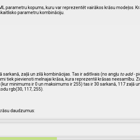
ir HTML parametru kopums, kuru var reprezentēt vairākos krāsu modeļos. 
 skaitlisko parametru kombināciju.
ā sarkanā, zaļā un zilā kombinācijas. Tas ir aditīvais (no angļu
to add
- p
umi tiek pievienoti melnajai krāsa, kura reprezentē krāsas neesamību. Z
(kur minimums ir 0 un maksimums ir 255) tas ir 30 sarkanā, 117 zaļā un 
kodu rgb(30, 117, 255).
s krāsu daudzumus: