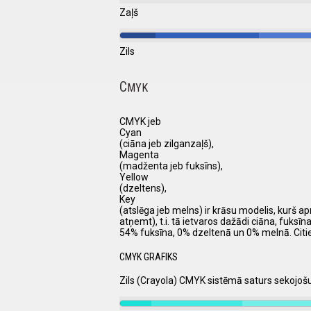
Zaļš
Zils
C
MYK
CMYK jeb
Cyan
(ciāna jeb zilganzaļš),
Magenta
(madženta jeb fuksīns),
Yellow
(dzeltens),
Key
(atslēga jeb melns) ir krāsu modelis, kurš a
atņemt), t.i. tā ietvaros dažādi ciāna, fuks
54% fuksīna, 0% dzeltenā un 0% melnā. Citi
CMYK GRAFIKS
Zils (Crayola) CMYK sistēmā saturs sekojo