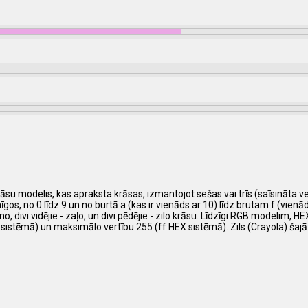
su modelis, kas apraksta krāsas, izmantojot sešas vai trīs (saīsināta ve
 no 0 līdz 9 un no burtā a (kas ir vienāds ar 10) līdz brutam f (vienāds ar
, divi vidējie - zaļo, un divi pēdējie - zilo krāsu. Līdzīgi RGB modelim, 
 sistēmā) un maksimālo vertību 255 (ff HEX sistēmā). Zils (Crayola) šajā