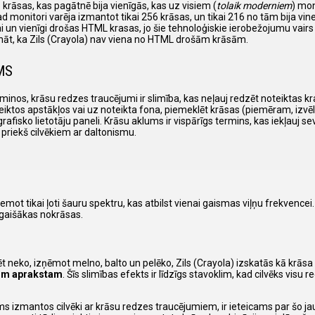
6 krāsas, kas pagātnē bija vienīgās, kas uz visiem (
tolaik moderniem
) mo
 kad monitori varēja izmantot tikai 256 krāsas, un tikai 216 no tām bija 
 un vienīgi drošas HTML krasas, jo šie tehnoloģiskie ierobežojumu vairs 
i zināt, ka Zils (Crayola) nav viena no HTML drošām krāsām.
MS
inos, krāsu redzes traucējumi ir slimība, kas neļauj redzēt noteiktas k
eiktos apstākļos vai uz noteikta fona, piemeklēt krāsas (piemēram, izvēl
sko lietotāju paneli. Krāsu aklums ir vispārīgs termins, kas iekļauj sevī
s priekš cilvēkiem ar daltonismu.
emot tikai ļoti šauru spektru, kas atbilst vienai gaismas viļņu frekvence
 gaišākas nokrāsas.
ēt neko, izņēmot melno, balto un pelēko, Zils (Crayola) izskatās kā krāsa
šim aprakstam
. Šīs slimības efekts ir līdzīgs stavoklim, kad cilvēks visu r
ms izmantos cilvēki ar krāsu redzes traucējumiem, ir ieteicams par šo j