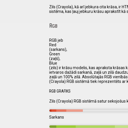
Zils (Crayola), kā arī jebkura cita krāsa, 
sistēma, kas ļauj jebkuru krāsu aprakstīt kā
R
GB
RGB jeb
Red
(sarkans),
Green
(zaļš),
Blue
(zils) ir krāsu modelis, kas apraksta krāsas k
ietvaros dažādi sarkanā, zaļā un zilā daudz
zaļā un 100% zilā. Absolūtajās RGB vienībās 
(Crayola) RGB sistēmā tiek reprezentēts ar 
RGB GRAFIKS
Zils (Crayola) RGB sistēmā satur sekojošu
Sarkans