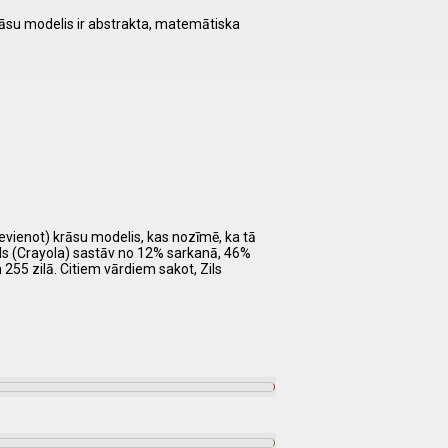
Krāsu modelis ir abstrakta, matemātiska
ievienot) krāsu modelis, kas nozīmē, ka tā
ils (Crayola) sastāv no 12% sarkanā, 46%
255 zilā. Citiem vārdiem sakot, Zils