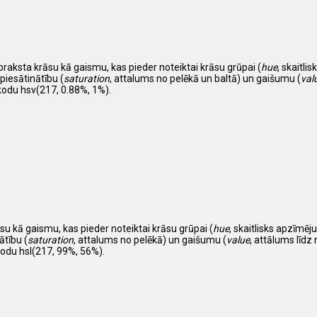
apraksta krāsu kā gaismu, kas pieder noteiktai krāsu grūpai (
hue
, skaitl
piesātinātību (
saturation
, attalums no pelēkā un baltā) un gaišumu (
val
kodu hsv(217, 0.88%, 1%).
su kā gaismu, kas pieder noteiktai krāsu grūpai (
hue
, skaitlisks apzīm
ātību (
saturation
, attalums no pelēkā) un gaišumu (
value
, attālums līdz 
kodu hsl(217, 99%, 56%).