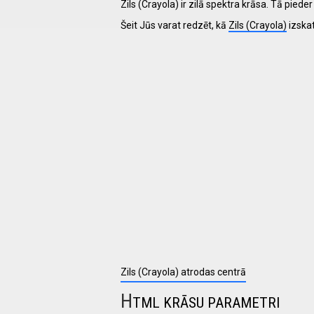
Zils (Crayola) ir zilā spektra krāsa. Tā pie
Šeit Jūs varat redzēt, kā
Zils (Crayola)
izska
I have
read and
accept the
terms and
conditions
Zils (Crayola) atrodas centrā
H
TML KRĀSU PARAMETRI