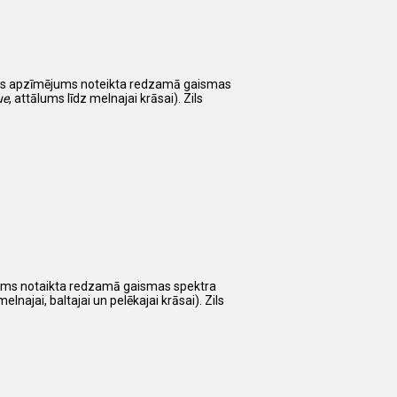
isks apzīmējums noteikta redzamā gaismas
ue
, attālums līdz melnajai krāsai). Zils
ējums notaikta redzamā gaismas spektra
melnajai, baltajai un pelēkajai krāsai). Zils