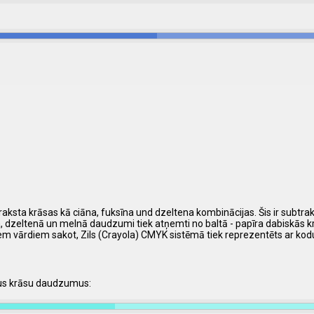
praksta krāsas kā ciāna, fuksīna und dzeltena kombinācijas. Šis ir subtra
īna, dzeltenā un melnā daudzumi tiek atņemti no baltā - papīra dabiskās k
em vārdiem sakot, Zils (Crayola) CMYK sistēmā tiek reprezentēts ar ko
šus krāsu daudzumus: