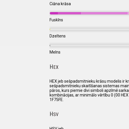
Ciāna krāsa
Fuskīns
Dzeltens
Melns
H
EX
HEX jeb sešpadsmitnieku krāsu modelis ir krā
sešpadsmitnieku skaitīšanas sistemas mainīgos,
pāros, kurs piemie divi simboli apzīmē sarkano
kombinācijas, ar minimālo vērtību 0 (00 HEX
1F75FE.
H
SV
HSV jeb