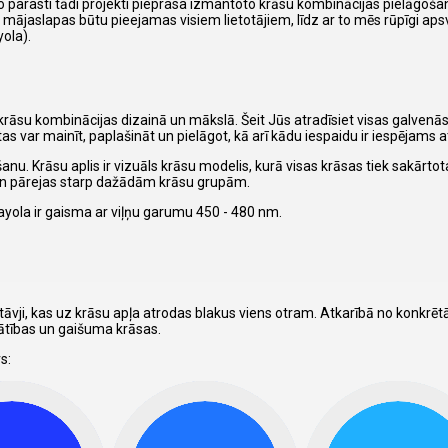
 parasti tādi projekti pieprasa izmantoto krāsu kombinācijas pielāgoša
o mājaslapas būtu pieejamas visiem lietotājiem, līdz ar to mēs rūpīgi ap
yola).
ēt krāsu kombinācijas dizainā un mākslā. Šeit Jūs atradīsiet visas galvenā
as var mainīt, paplašināt un pielāgot, kā arī kādu iespaidu ir iespējams at
anu. Krāsu aplis ir vizuāls krāsu modelis, kurā visas krāsas tiek sakārto
 un pārejas starp dažādām krāsu grupām.
ayola ir gaisma ar viļņu garumu 450 - 480 nm.
āvji, kas uz krāsu apļa atrodas blakus viens otram. Atkarībā no konkrē
nātības un gaišuma krāsas.
s: