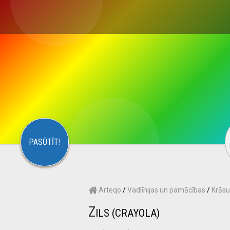
×
S
CONTACT
ARTEQO
PASŪTĪT!
Arteqo
/
Vadlīnijas un pamācības
/
Krāsu
Z
ILS (CRAYOLA)