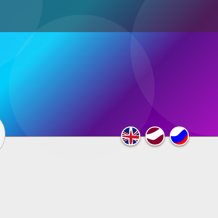
ultimedia
×
F.A.Q.