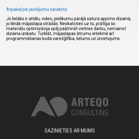
Atpakaļ pie jautājumu saraksta
I have
Jo lielāks ir attēlu, video, pielikumu pārējā satura apjoms dizainā,
read and
jo lēnāk mājaslapa strādās. Neskatoties uz to, prātīga šo
materiālu optimizācija spēj paātrināt vietnes darbu, nemainot
accept the
dizaina izskatu. Turklāt, mājaslapas ātrumu ietekmē arī
terms and
programmēšanas koda sarežģītība, lielums un izvietojums.
conditions
SAZINIETIES AR MUMS