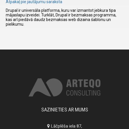
Atpakaļ pie jautājumu saraksta
Drupal ir universāla platforma, kuru var izmantot jebkura tipa
mājaslapu izveidei. Turklāt, Drupal ir bezmaksas programma,
I have
kas arī piedāvā daudz bezmaksas web dizaina šablonu un
read and
pielikumu.
accept the
terms and
conditions
SAZINIETIES AR MUMS
Lāčplēša iela 87,