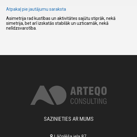
Atpakaļ pie jautājumu saraksta
I have
Asimetrija rad kustības un aktivitātes sajūtu stiprāk, nekā
read and
simetrija, bet arī izskatās stabilāk un uzticamāk, nekā
nelīdzsvarotība.
accept the
terms and
conditions
SAZINIETIES AR MUMS
Lāčplēša iela 87,