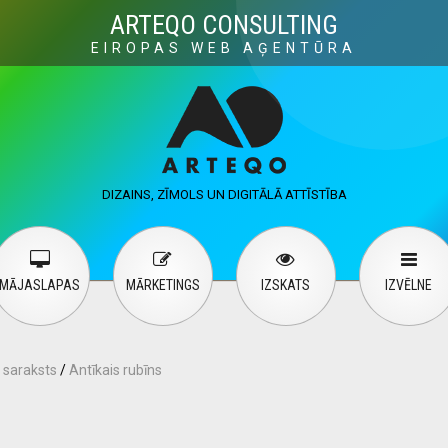
Visuals
Web design
M
ARTEQO CONSULTING
EIROPAS WEB AĢENTŪRA
ervices
User guide
English
Русский
…
DIZAINS, ZĪMOLS UN DIGITĀLĀ ATTĪSTĪBA
Contact Us
MĀJASLAPAS
MĀRKETINGS
IZSKATS
IZVĒLNE
 saraksts
/
Antīkais rubīns