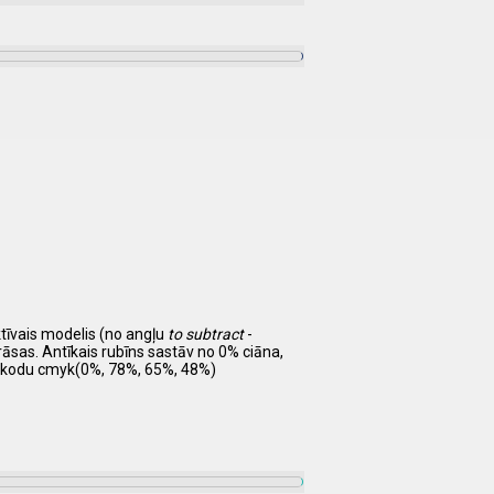
ktīvais modelis (no angļu
to subtract
-
rāsas. Antīkais rubīns sastāv no 0% ciāna,
r kodu cmyk(0%, 78%, 65%, 48%)