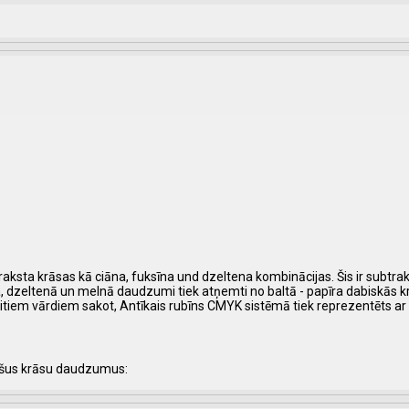
praksta krāsas kā ciāna, fuksīna und dzeltena kombinācijas. Šis ir subtra
īna, dzeltenā un melnā daudzumi tiek atņemti no baltā - papīra dabiskās k
tiem vārdiem sakot, Antīkais rubīns CMYK sistēmā tiek reprezentēts a
ošus krāsu daudzumus: