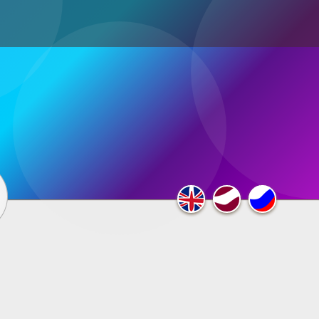
ultimedia
×
F.A.Q.