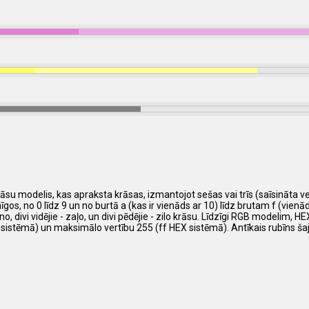
su modelis, kas apraksta krāsas, izmantojot sešas vai trīs (saīsināta ve
 no 0 līdz 9 un no burtā a (kas ir vienāds ar 10) līdz brutam f (vienāds ar
, divi vidējie - zaļo, un divi pēdējie - zilo krāsu. Līdzīgi RGB modelim, 
 sistēmā) un maksimālo vertību 255 (ff HEX sistēmā). Antīkais rubīns ša