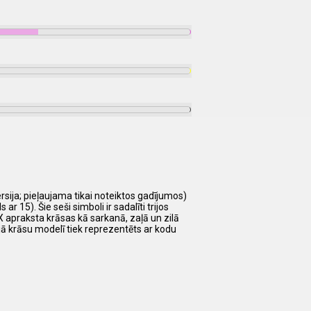
rsija; pieļaujama tikai noteiktos gadījumos)
 15). Šie seši simboli ir sadalīti trijos
HEX apraksta krāsas kā sarkanā, zaļā un zilā
jā krāsu modelī tiek reprezentēts ar kodu