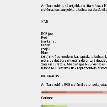
Antīkais rubīns, kā arī jebkura cita krāsa,
sistēma, kas ļauj jebkuru krāsu aprakstīt kā
R
GB
RGB jeb
Red
(sarkans),
Green
(zaļš),
Blue
(zils) ir krāsu modelis, kas apraksta krāsas k
ietvaros dažādi sarkanā, zaļā un zilā daudz
zaļā un 18% zilā. Absolūtajās RGB vienībās (
rubīns RGB sistēmā tiek reprezentēts ar kodu
RGB GRAFIKS
Antīkais rubīns RGB sistēmā satur sekojoš
Sarkans