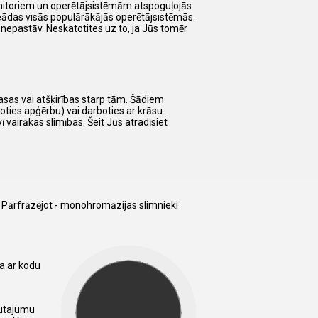
nitoriem un operētājsistēmām atspoguļojās
vineādas visās populārākājās operētājsistēmās.
nepastāv. Neskatotites uz to, ja Jūs tomēr
rasas vai atšķirības starp tām. Šādiem
oties apģērbu) vai darboties ar krāsu
 vairākas slimības. Šeit Jūs atradīsiet
i. Pārfrāzējot - monohromāzijas slimnieki
sa ar kodu
autajumu