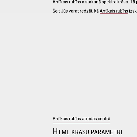
Antīkais rubīns ir sarkanā spektra krāsa. T
Šeit Jūs varat redzēt, kā
Antīkais rubīns
izsk
I have
read and
accept the
terms and
conditions
Antīkais rubīns atrodas centrā
H
TML KRĀSU PARAMETRI