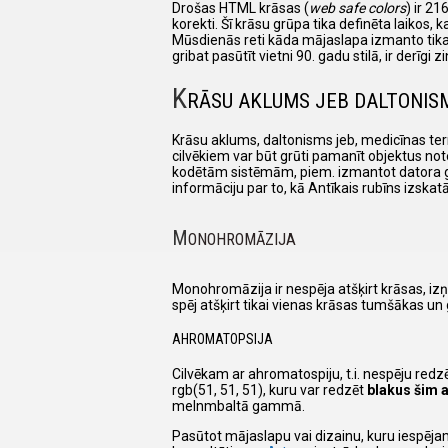
Drošas HTML krāsas (
web safe colors
) ir 21
korekti. Šī krāsu grūpa tika definēta laikos,
Mūsdienās reti kāda mājaslapa izmanto tikai
gribat pasūtīt vietni 90. gadu stilā, ir derī
K
RĀSU AKLUMS JEB DALTONIS
Krāsu aklums, daltonisms jeb, medicīnas term
cilvēkiem var būt grūti pamanīt objektus not
kodētām sistēmām, piem. izmantot datora grafi
informāciju par to, kā Antīkais rubīns izskat
M
ONOHROMĀZIJA
Monohromāzija ir nespēja atšķirt krāsas, izņ
spēj atšķirt tikai vienas krāsas tumšākas un
AHROMATOPSIJA
Cilvēkam ar ahromatospiju, t.i. nespēju redz
rgb(51, 51, 51), kuru var redzēt
blakus šim 
melnmbaltā gammā.
Pasūtot mājaslapu vai dizainu, kuru iespēja