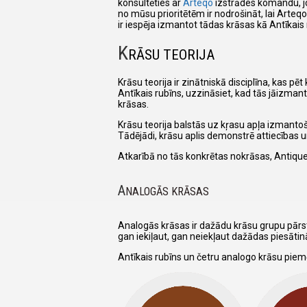
konsultēties ar
Arteqo
izstrādes komandu, jo
no mūsu prioritētēm ir nodrošināt, lai Arteq
ir iespēja izmantot tādas krāsas kā Antīkais 
K
RĀSU TEORIJA
Krāsu teorija ir zinātniskā disciplīna, kas p
Antīkais rubīns, uzzināsiet, kad tās jāizmanto
krāsas.
Krāsu teorija balstās uz kŗasu apļa izmantoš
Tādējādi, krāsu aplis demonstrē attiecības
Atkarībā no tās konkrētas nokrāsas, Antique
A
NALOGĀS KRĀSAS
Analogās krāsas ir dažādu krāsu grupu pārst
gan iekiļaut, gan neiekļaut dažādas piesāti
Antīkais rubīns un četru analogo krāsu piem