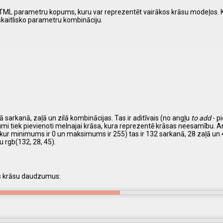
 ir HTML parametru kopums, kuru var reprezentēt vairākos krāsu modeļos.
 skaitlisko parametru kombināciju.
ā sarkanā, zaļā un zilā kombinācijas. Tas ir aditīvais (no angļu
to add
- p
umi tiek pievienoti melnajai krāsa, kura reprezentē krāsas neesamību. 
kur minimums ir 0 un maksimums ir 255) tas ir 132 sarkanā, 28 zaļā un 4
 rgb(132, 28, 45).
us krāsu daudzumus: