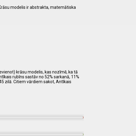
 Krāsu modelis ir abstrakta, matemātiska
ievienot) krāsu modelis, kas nozīmē, ka tā
Antīkais rubīns sastāv no 52% sarkanā, 11%
5 zilā. Citiem vārdiem sakot, Antīkais