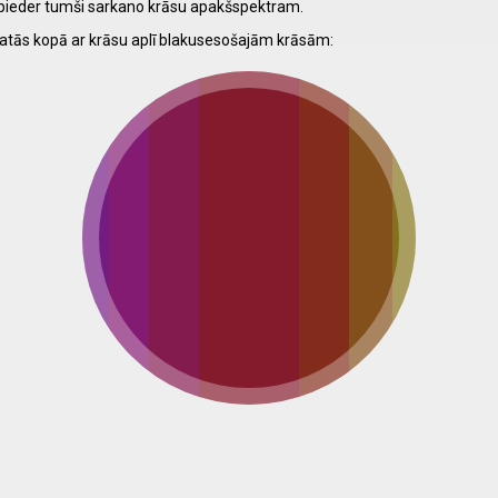
ā pieder tumši sarkano krāsu apakšspektram.
atās kopā ar krāsu aplī blakusesošajām krāsām: