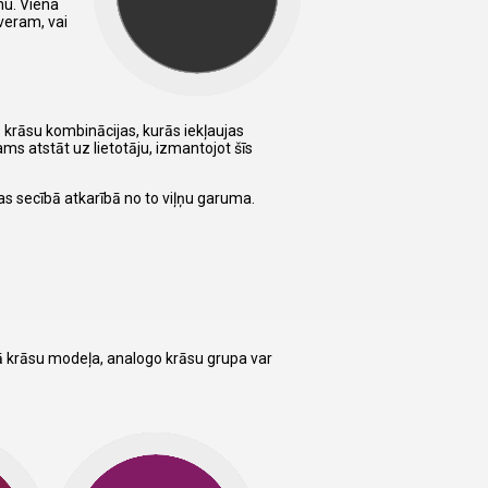
nu. Viena
sveram, vai
s krāsu kombinācijas, kurās iekļaujas
ams atstāt uz lietotāju, izmantojot šīs
tas secībā atkarībā no to viļņu garuma.
tā krāsu modeļa, analogo krāsu grupa var