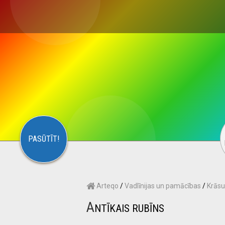
×
S
CONTACT
ARTEQO
PASŪTĪT!
Arteqo
/
Vadlīnijas un pamācības
/
Krāsu
A
NTĪKAIS RUBĪNS