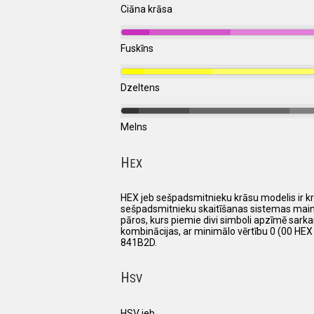
Ciāna krāsa
Fuskīns
Dzeltens
Melns
H
EX
HEX jeb sešpadsmitnieku krāsu modelis ir krā
sešpadsmitnieku skaitīšanas sistemas mainīgos,
pāros, kurs piemie divi simboli apzīmē sarkano
kombinācijas, ar minimālo vērtību 0 (00 HEX
841B2D.
H
SV
HSV jeb