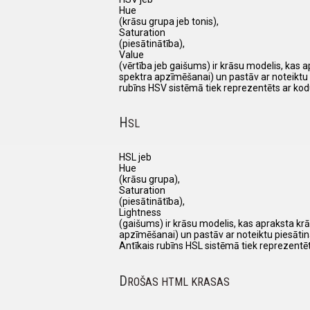
Hue
(krāsu grupa jeb tonis),
Saturation
(piesātinātība),
Value
(vērtība jeb gaišums) ir krāsu modelis, kas 
spektra apzīmēšanai) un pastāv ar noteiktu 
rubīns HSV sistēmā tiek reprezentēts ar kod
H
SL
HSL jeb
Hue
(krāsu grupa),
Saturation
(piesātinātība),
Lightness
(gaišums) ir krāsu modelis, kas apraksta krā
apzīmēšanai) un pastāv ar noteiktu piesātin
Antīkais rubīns HSL sistēmā tiek reprezentē
D
ROŠAS HTML KRASAS