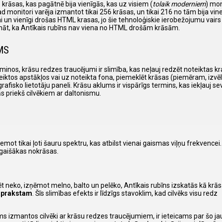
6 krāsas, kas pagātnē bija vienīgās, kas uz visiem (
tolaik moderniem
) mo
 kad monitori varēja izmantot tikai 256 krāsas, un tikai 216 no tām bija 
 un vienīgi drošas HTML krasas, jo šie tehnoloģiskie ierobežojumu vairs 
gi zināt, ka Antīkais rubīns nav viena no HTML drošām krāsām.
MS
inos, krāsu redzes traucējumi ir slimība, kas neļauj redzēt noteiktas k
eiktos apstākļos vai uz noteikta fona, piemeklēt krāsas (piemēram, izvēl
sko lietotāju paneli. Krāsu aklums ir vispārīgs termins, kas iekļauj sevī
ās priekš cilvēkiem ar daltonismu.
emot tikai ļoti šauru spektru, kas atbilst vienai gaismas viļņu frekvence
 gaišākas nokrāsas.
ēt neko, izņēmot melno, balto un pelēko, Antīkais rubīns izskatās kā krā
aprakstam
. Šīs slimības efekts ir līdzīgs stavoklim, kad cilvēks visu redz
ms izmantos cilvēki ar krāsu redzes traucējumiem, ir ieteicams par šo j