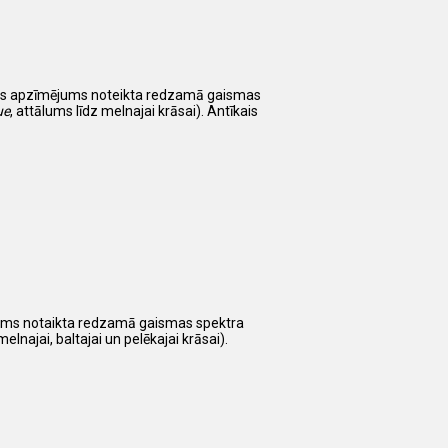
isks apzīmējums noteikta redzamā gaismas
ue
, attālums līdz melnajai krāsai). Antīkais
ējums notaikta redzamā gaismas spektra
melnajai, baltajai un pelēkajai krāsai).