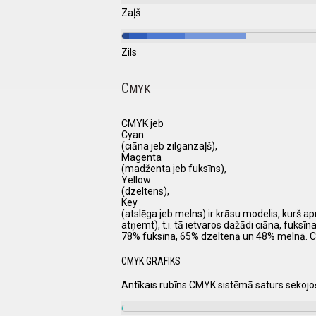
Zaļš
Zils
C
MYK
CMYK jeb
Cyan
(ciāna jeb zilganzaļš),
Magenta
(madženta jeb fuksīns),
Yellow
(dzeltens),
Key
(atslēga jeb melns) ir krāsu modelis, kurš a
atņemt), t.i. tā ietvaros dažādi ciāna, fuks
78% fuksīna, 65% dzeltenā un 48% melnā. Ci
CMYK GRAFIKS
Antīkais rubīns CMYK sistēmā saturs sekoj