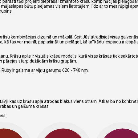
 parasti tādi projekti pieprasa izmantoto krāsu kombinācijas pielāgoša
o mājaslapas būtu pieejamas visiem lietotājiem, līdz ar to mēs rūpīgi ap
rubīns.
ēt krāsu kombinācijas dizainā un mākslā. Šeit Jūs atradīsiet visas galvenā
, kā tas var mainīt, paplašināt un pielāgot, kā arī kādu iespaidu ir iespēj
anu. Krāsu aplis ir vizuāls krāsu modelis, kurā visas krāsas tiek sakārto
 un pārejas starp dažādām krāsu grupām.
 Ruby ir gaisma ar viļņu garumu 620 - 740 nm.
āvji, kas uz krāsu apļa atrodas blakus viens otram. Atkarībā no konkrē
nātības un gaišuma krāsas.
ērs: