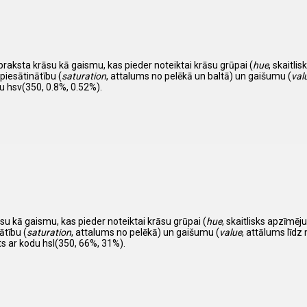
apraksta krāsu kā gaismu, kas pieder noteiktai krāsu grūpai (
hue
, skaitl
piesātinātību (
saturation
, attalums no pelēkā un baltā) un gaišumu (
val
u hsv(350, 0.8%, 0.52%).
su kā gaismu, kas pieder noteiktai krāsu grūpai (
hue
, skaitlisks apzīm
ātību (
saturation
, attalums no pelēkā) un gaišumu (
value
, attālums līdz 
ts ar kodu hsl(350, 66%, 31%).