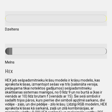
Dzeltens
Melns
H
EX
HEX jeb sešpadsmitnieku krāsu modelis ir krāsu modelis, kas
apraksta krāsas, izmantojot sešas vai trīs (saīsināta versija;
pieļaujama tikai noteiktos gadījumos) sešpadsmitnieku
skaitīšanas sistemas mainīgos, no 0 līdz 9 un no burtā a (kas ir
vienāds ar 10) līdz brutam f (vienāds ar 15). Šie seši simboli ir
sadalīti trijos pāros, kurs piemie divi simboli apzīmē sarkano, divi
vidējie - zaļo, un divi pēdējie - zilo krāsu. Līdzīgi RGB modelim, HEX
apraksta krāsas kā sarkanā, zaļā un zilā kombinācijas, ar