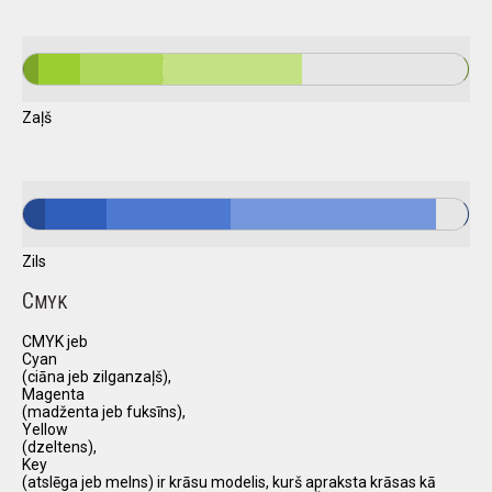
Zaļš
Zils
C
MYK
CMYK jeb
Cyan
(ciāna jeb zilganzaļš),
Magenta
(madženta jeb fuksīns),
Yellow
(dzeltens),
Key
(atslēga jeb melns) ir krāsu modelis, kurš apraksta krāsas kā