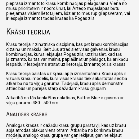
pieprasa izmantoto krāsu kombinācijas pielāgošanu. Viena no
mūsu prioritētēm ir nodrošināt, lai Arteqo mājaslapas būtu
pieejamas visiem lietotājiem, līdz ar to mēs rūpīgi apsveram, vai
ir iespēja izmantot tādas krāsas kā Pogas zils.
K
RĀSU TEORIJA
Krāsu teorija ir zinātniskā disciplīna, kas pēt krāsu kombinācijas
dizainā un mākslā. Šeit Jūs atradīsiet visas galvenās krāsu
kombinācijas, kurās iekļaujas Pogas zils, uzzināsiet, kad tās
jāizmanto, kā tas var mainīt, paplašināt un pielāgot, kā arī kādu
iespaidu ir iespējams atstāt uz lietotāju, izmantojot šīs krāsas.
Krāsu teorija balstās uz kŗasu apļa izmantošanu. Krāsu aplis ir
vizuāls krāsu modelis, kurā visas krāsas tiek sakārtotas secībā
atkarībā no to viļņu garuma. Tādējādi, krāsu aplis demonstrē
attiecības un pārejas starp dažādām krāsu grupām.
Atkarībā no tās konkrētas nokrāsas, Button Blue ir gaisma ar
viļņu garumu 480 - 500 nm.
A
NALOGĀS KRĀSAS
Analogās krāsas ir dažādu krāsu grupu pārstāvji, kas uz krāsu
apļa atrodas blakus viens otram. Atkarībā no konkrētā krāsu
modeļa, analogo krāsu grupa var gan iekiļaut, gan neiekļaut