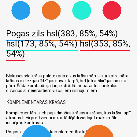
Pogas zils
hsl(383, 85%, 54%)
hsl(173, 85%, 54%)
hsl(353, 85%,
54%)
Blakusesošo krāsu palete rada divus krāsu pārus, kur katra pāra
krāsas ir diezgan līdzīgas sava starpā, bet ļoti atšķirīgas no cita
pāra. Šāda kombinācija ļauj izstrādāt neparastus, unikalus
dizainus ar neierastiem vizuāliem risinajumiem.
K
OMPLEMENTĀRAS KRĀSAS
Komplementāras jeb papildinošas krāsas ir krāsas, kas krāsu aplī
atrodas tieši pretī vienai otrai, tādējādi viedojot maksimāli
iespējmo kontrastu.
Pogas zils un attiecīga komplementāra krāsa: