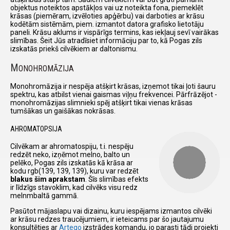
objektus noteiktos apstākļos vai uz noteikta fona, piemeklēt
krāsas (piemēram, izvēloties apģērbu) vai darboties ar krāsu
kodētām sistēmām, piem. izmantot datora grafisko lietotāju
paneli. Krāsu aklums ir vispārīgs termins, kas iekļauj sevī vairākas
slimības. Šeit Jūs atradīsiet informāciju par to, kā Pogas zils
izskatās priekš cilvēkiem ar daltonismu.
M
ONOHROMĀZIJA
Monohromāzija ir nespēja atšķirt krāsas, izņemot tikai ļoti šauru
spektru, kas atbilst vienai gaismas viļņu frekvencei. Pārfrāzējot -
monohromāzijas slimnieki spēj atšķirt tikai vienas krāsas
tumšākas un gaišākas nokrāsas.
AHROMATOPSIJA
Cilvēkam ar ahromatospiju, t.i. nespēju
redzēt neko, izņēmot melno, balto un
pelēko, Pogas zils izskatās kā krāsa ar
kodu rgb(139, 139, 139), kuru var redzēt
blakus šim aprakstam
. Šīs slimības efekts
ir līdzīgs stavoklim, kad cilvēks visu redz
melnmbaltā gammā.
Pasūtot mājaslapu vai dizainu, kuru iespējams izmantos cilvēki
ar krāsu redzes traucējumiem, ir ieteicams par šo jautajumu
konsultēties ar
Arteqo
izstrādes komandu, jo parasti tādi projekti