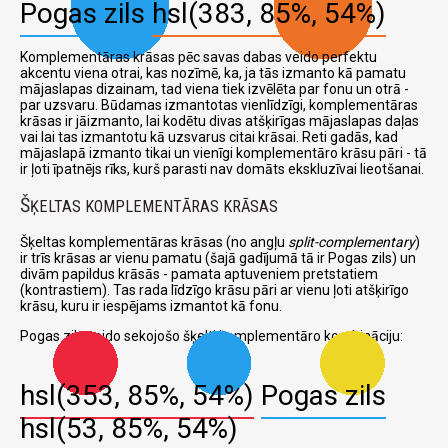
Pogas zils
hsl(383, 85%, 54%)
Komplementāras krāsas pēc savas dabas veido perfektu
akcentu viena otrai, kas nozīmē, ka, ja tās izmanto kā pamatu
mājaslapas dizainam, tad viena tiek izvēlēta par fonu un otrā -
par uzsvaru. Būdamas izmantotas vienlīdzīgi, komplementāras
krāsas ir jāizmanto, lai kodētu divas atšķirīgas mājaslapas daļas
vai lai tas izmantotu kā uzsvarus citai krāsai. Reti gadās, kad
mājaslapā izmanto tikai un vienīgi komplementāro krāsu pāri - tā
ir ļoti īpatnējs rīks, kurš parasti nav domāts ekskluzīvai lieotšanai.
Š
ĶELTAS KOMPLEMENTĀRAS KRĀSAS
Šķeltas komplementāras krāsas (no angļu
split-complementary
)
ir trīs krāsas ar vienu pamatu (šajā gadījumā tā ir Pogas zils) un
divām papildus krāsās - pamata aptuveniem pretstatiem
(kontrastiem). Tas rada līdzīgo krāsu pāri ar vienu ļoti atšķirīgo
krāsu, kuru ir iespējams izmantot kā fonu.
Pogas zils veido sekojošo šķelti komplementāro kombināciju:
hsl(353, 85%, 54%)
Pogas zils
hsl(53, 85%, 54%)