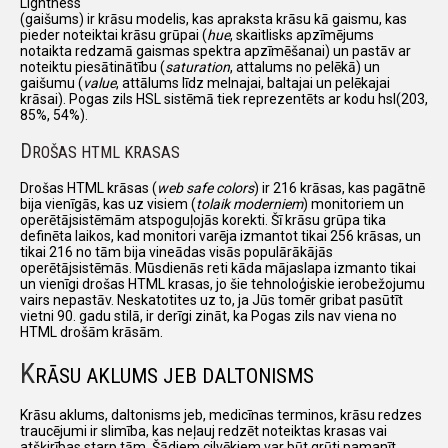
Lightness
(gaišums) ir krāsu modelis, kas apraksta krāsu kā gaismu, kas
pieder noteiktai krāsu grūpai (
hue
, skaitlisks apzīmējums
notaikta redzamā gaismas spektra apzīmēšanai) un pastāv ar
noteiktu piesātinātību (
saturation
, attalums no pelēkā) un
gaišumu (
value
, attālums līdz melnajai, baltajai un pelēkajai
krāsai). Pogas zils HSL sistēmā tiek reprezentēts ar kodu hsl(203,
85%, 54%).
D
ROŠAS HTML KRASAS
Drošas HTML krāsas (
web safe colors
) ir 216 krāsas, kas pagātnē
bija vienīgās, kas uz visiem (
tolaik moderniem
) monitoriem un
operētājsistēmām atspoguļojās korekti. Šī krāsu grūpa tika
definēta laikos, kad monitori varēja izmantot tikai 256 krāsas, un
tikai 216 no tām bija vineādas visās populārākājās
operētājsistēmās. Mūsdienās reti kāda mājaslapa izmanto tikai
un vienīgi drošas HTML krasas, jo šie tehnoloģiskie ierobežojumu
vairs nepastāv. Neskatotites uz to, ja Jūs tomēr gribat pasūtīt
vietni 90. gadu stilā, ir derīgi zināt, ka Pogas zils nav viena no
HTML drošām krāsām.
K
RĀSU AKLUMS JEB DALTONISMS
Krāsu aklums, daltonisms jeb, medicīnas terminos, krāsu redzes
traucējumi ir slimība, kas neļauj redzēt noteiktas krasas vai
atšķirības starp tām. Šādiem cilvēkiem var būt grūti pamanīt