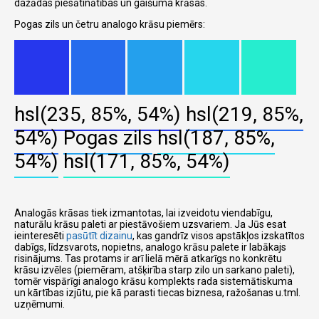
dažādas piesātinātības un gaišuma krāsas.
Pogas zils un četru analogo krāsu piemērs:
hsl(235, 85%, 54%)
hsl(219, 85%,
54%)
Pogas zils
hsl(187, 85%,
54%)
hsl(171, 85%, 54%)
Analogās krāsas tiek izmantotas, lai izveidotu viendabīgu,
naturālu krāsu paleti ar piestāvošiem uzsvariem. Ja Jūs esat
ieinteresēti
pasūtīt dizainu
, kas gandrīz visos apstākļos izskatītos
dabīgs, līdzsvarots, nopietns, analogo krāsu palete ir labākajs
risinājums. Tas protams ir arī lielā mērā atkarīgs no konkrētu
krāsu izvēles (piemēram, atšķirība starp zilo un sarkano paleti),
tomēr vispārīgi analogo krāsu komplekts rada sistemātiskuma
un kārtības izjūtu, pie kā parasti tiecas biznesa, ražošanas u.tml.
uzņēmumi.