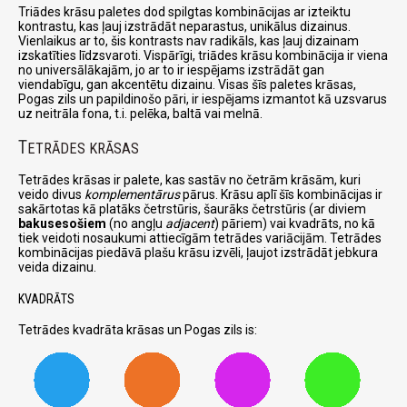
Triādes krāsu paletes dod spilgtas kombinācijas ar izteiktu
kontrastu, kas ļauj izstrādāt neparastus, unikālus dizainus.
Vienlaikus ar to, šis kontrasts nav radikāls, kas ļauj dizainam
izskatīties līdzsvaroti. Vispārīgi, triādes krāsu kombinācija ir viena
no universālākajām, jo ar to ir iespējams izstrādāt gan
viendabīgu, gan akcentētu dizainu. Visas šīs paletes krāsas,
Pogas zils un papildinošo pāri, ir iespējams izmantot kā uzsvarus
uz neitrāla fona, t.i. pelēka, baltā vai melnā.
T
ETRĀDES KRĀSAS
Tetrādes krāsas ir palete, kas sastāv no četrām krāsām, kuri
veido divus
komplementārus
pārus. Krāsu aplī šīs kombinācijas ir
sakārtotas kā platāks četrstūris, šaurāks četrstūris (ar diviem
bakusesošiem
(no angļu
adjacent
) pāriem) vai kvadrāts, no kā
tiek veidoti nosaukumi attiecīgām tetrādes variācijām. Tetrādes
kombinācijas piedāvā plašu krāsu izvēli, ļaujot izstrādāt jebkura
veida dizainu.
KVADRĀTS
Tetrādes kvadrāta krāsas un Pogas zils is: