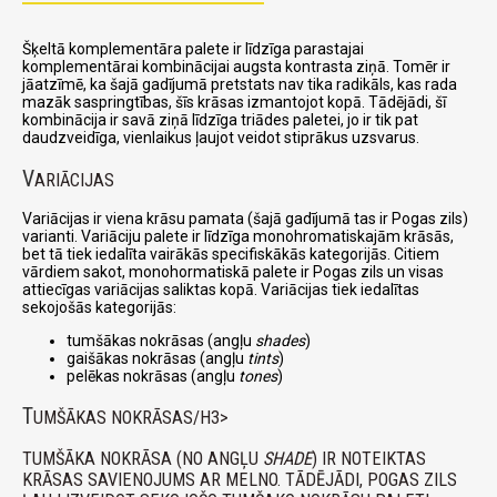
Šķeltā komplementāra palete ir līdzīga parastajai
komplementārai kombinācijai augsta kontrasta ziņā. Tomēr ir
jāatzīmē, ka šajā gadījumā pretstats nav tika radikāls, kas rada
mazāk saspringtības, šīs krāsas izmantojot kopā. Tādējādi, šī
kombinācija ir savā ziņā līdzīga triādes paletei, jo ir tik pat
daudzveidīga, vienlaikus ļaujot veidot stiprākus uzsvarus.
V
ARIĀCIJAS
Variācijas ir viena krāsu pamata (šajā gadījumā tas ir Pogas zils)
varianti. Variāciju palete ir līdzīga monohromatiskajām krāsās,
bet tā tiek iedalīta vairākās specifiskākās kategorijās. Citiem
vārdiem sakot, monohormatiskā palete ir Pogas zils un visas
attiecīgas variācijas saliktas kopā. Variācijas tiek iedalītas
sekojošās kategorijās:
tumšākas nokrāsas (angļu
shades
)
gaišākas nokrāsas (angļu
tints
)
pelēkas nokrāsas (angļu
tones
)
T
UMŠĀKAS NOKRĀSAS/H3>
TUMŠĀKA NOKRĀSA (NO ANGĻU
SHADE
) IR NOTEIKTAS
KRĀSAS SAVIENOJUMS AR MELNO. TĀDĒJĀDI, POGAS ZILS