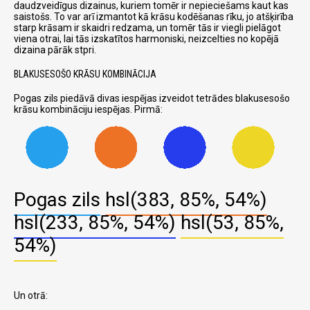
daudzveidīgus dizainus, kuriem tomēr ir nepieciešams kaut kas
saistošs. To var arī izmantot kā krāsu kodēšanas rīku, jo atšķirība
starp krāsam ir skaidri redzama, un tomēr tās ir viegli pielāgot
viena otrai, lai tās izskatītos harmoniski, neizcelties no kopējā
dizaina pārāk stpri.
BLAKUSESOŠO KRĀSU KOMBINĀCIJA
Pogas zils piedāvā divas iespējas izveidot tetrādes blakusesošo
krāsu kombināciju iespējas. Pirmā:
Pogas zils
hsl(383, 85%, 54%)
hsl(233, 85%, 54%)
hsl(53, 85%,
54%)
Un otrā: