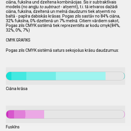
ciāna, fuksīna und dzeltena kombinācijas. Šis ir subtraktīvais
modelis (no angļu
to subtract
- atņemt), t.i. tā ietvaros dažādi
ciāna, fuksīna, dzeltenā un melnā daudzumi tiek atņemti no
baltā - papīra dabiskās krāsas. Pogas zils sastāv no 84% ciāna,
32% fuksīna, 0% dzeltenā un 7% melnā. Citiem vārdiem sakot,
Pogas zils CMYK sistēmā tiek reprezentēts ar kodu cmyk(84%,
32%, 0%, 7%)
CMYK GRAFIKS
Pogas zils CMYK sistēmā saturs sekojošus krāsu daudzumus:
Ciāna krāsa
Fuskīns