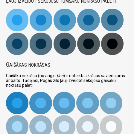
ĻAUJ IZVEIDOT SEKOJOŠO TUMŠAKO NOKRĀSU PALETI:
G
AIŠĀKAS NOKRĀSAS
Gaišāka nokrāsa (no angļu
tins
) ir noteiktas krāsas savienojums
ar balto. Tādējādi, Pogas zils ļauj izveidot sekojošo gaišāku
nokrāsu paleti: