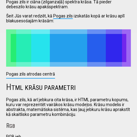
Pogas zils ir ciāna (zilganzaļā) spektra krāsa. Tā pieder
debeszilo krāsu apakšspektram.
Šeit Jūs varat redzēt, kā
Pogas zils
izskatās kopā ar krāsu aplī
I have
blakusesošajām krāsām:
read and
accept the
terms and
conditions
Pogas zils atrodas centrā
H
TML KRĀSU PARAMETRI
Pogas zils, kā arī jebkura cita krāsa, ir HTML parametru kopums,
kuru var reprezentēt vairākos krāsu modeļos. Krāsu modelis ir
abstrakta, matemātiska sistēma, kas ļauj jebkuru krāsu aprakstīt
kā skaitlisko parametru kombināciju.
R
GB
RGB jeb