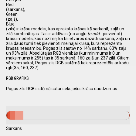
Red
(sarkans),
Green
(zaļš),
Blue
(zils) ir krāsu modelis, kas apraksta krāsas kā sarkanā, zaļā un
zilā kombinācijas. Tas ir aditīvais (no angļu
to add
- pievienot)
krāsu modelis, kas nozīmē, ka tā ietvaros dažādi sarkanā, zaļā un
zilā daudzumi tiek pievienoti melnajai krāsa, kura reprezentē
krāsas neesamību. Pogas zils sastāv no 14% sarkanā, 63% zaļā
un 93% zilā. Absolūtajās RGB vienībās (kur minimums ir 0 un
maksimums ir 255) tas ir 35 sarkanā, 160 zaļā un 237 zilā. Citiem
vārdiem sakot, Pogas zils RGB sistēmā tiek reprezentēts ar kodu
rgb(35, 160, 237).
RGB GRAFIKS
Pogas zils RGB sistēmā satur sekojošus krāsu daudzumus:
Sarkans