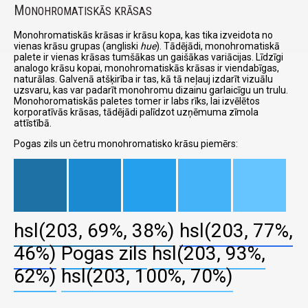
M
ONOHROMATISKĀS KRĀSAS
Monohromatiskās krāsas ir krāsu kopa, kas tika izveidota no
vienas krāsu grupas (angliski
hue
). Tādējādi, monohromatiskā
palete ir vienas krāsas tumšākas un gaišākas variācijas. Līdzīgi
analogo krāsu kopai, monohromatiskās krāsas ir viendabīgas,
naturālas. Galvenā atšķirība ir tas, kā tā neļauj izdarīt vizuālu
uzsvaru, kas var padarīt monohromu dizainu garlaicīgu un trulu.
Monohoromatiskās paletes tomer ir labs rīks, lai izvēlētos
korporatīvās krāsas, tādējādi palīdzot uzņēmuma zīmola
attīstībā.
Pogas zils un četru monohromatisko krāsu piemērs:
hsl(203, 69%, 38%)
hsl(203, 77%,
46%)
Pogas zils
hsl(203, 93%,
62%)
hsl(203, 100%, 70%)