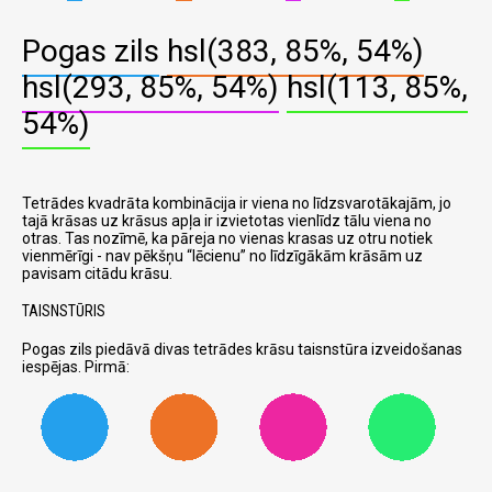
Pogas zils
hsl(383, 85%, 54%)
hsl(293, 85%, 54%)
hsl(113, 85%,
54%)
Tetrādes kvadrāta kombinācija ir viena no līdzsvarotākajām, jo
tajā krāsas uz krāsus apļa ir izvietotas vienlīdz tālu viena no
otras. Tas nozīmē, ka pāreja no vienas krasas uz otru notiek
vienmērīgi - nav pēkšņu
lēcienu
no līdzīgākām krāsām uz
pavisam citādu krāsu.
TAISNSTŪRIS
Pogas zils piedāvā divas tetrādes krāsu taisnstūra izveidošanas
iespējas. Pirmā: