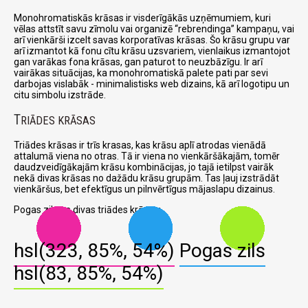
Monohromatiskās krāsas ir visderīgākās uzņēmumiem, kuri
vēlas attstīt savu zīmolu vai organizē
rebrendinga
kampaņu, vai
arī vienkārši izcelt savas korporatīvas krāsas. Šo krāsu grupu var
arī izmantot kā fonu cītu krāsu uzsvariem, vienlaikus izmantojot
gan varākas fona krāsas, gan paturot to neuzbāzīgu. Ir arī
vairākas situācijas, ka monohromatiskā palete pati par sevi
darbojas vislabāk - minimalistisks web dizains, kā arī logotipu un
citu simbolu izstrāde.
T
RIĀDES KRĀSAS
Triādes krāsas ir trīs krasas, kas krāsu aplī atrodas vienādā
attalumā viena no otras. Tā ir viena no vienkāršākajām, tomēr
daudzveidīgākajām krāsu kombinācijas, jo tajā ietilpst vairāk
nekā divas krāsas no dažādu krāsu grupām. Tas ļauj izstrādāt
vienkāršus, bet efektīgus un pilnvērtīgus mājaslapu dizainus.
Pogas zils un divas triādes krāsas:
hsl(323, 85%, 54%)
Pogas zils
hsl(83, 85%, 54%)