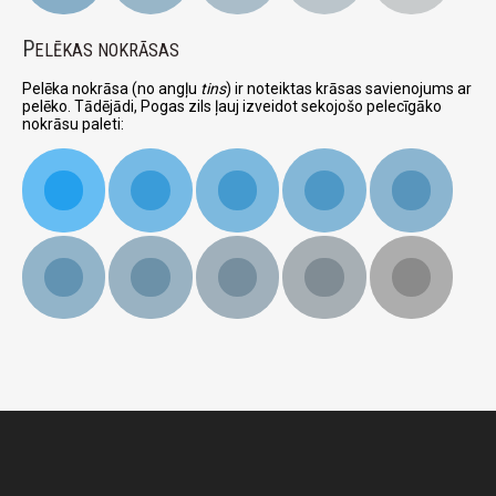
P
ELĒKAS NOKRĀSAS
Pelēka nokrāsa (no angļu
tins
) ir noteiktas krāsas savienojums ar
pelēko. Tādējādi, Pogas zils ļauj izveidot sekojošo pelecīgāko
nokrāsu paleti: