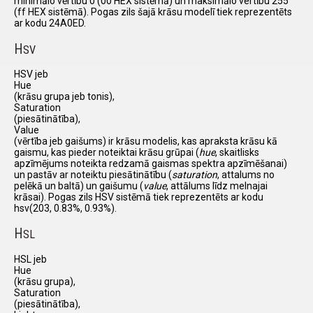
minimālo vērtību 0 (00 HEX sistēmā) un maksimālo vertību 255
(ff HEX sistēmā). Pogas zils šajā krāsu modelī tiek reprezentēts
ar kodu 24A0ED.
H
SV
HSV jeb
Hue
(krāsu grupa jeb tonis),
Saturation
(piesātinātība),
Value
(vērtība jeb gaišums) ir krāsu modelis, kas apraksta krāsu kā
gaismu, kas pieder noteiktai krāsu grūpai (
hue
, skaitlisks
apzīmējums noteikta redzamā gaismas spektra apzīmēšanai)
un pastāv ar noteiktu piesātinātību (
saturation
, attalums no
pelēkā un baltā) un gaišumu (
value
, attālums līdz melnajai
krāsai). Pogas zils HSV sistēmā tiek reprezentēts ar kodu
hsv(203, 0.83%, 0.93%).
H
SL
HSL jeb
Hue
(krāsu grupa),
Saturation
(piesātinātība),