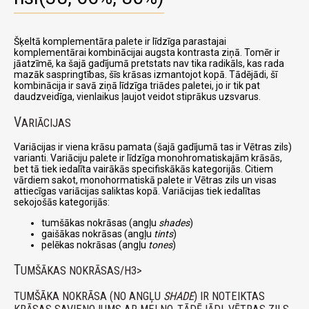
Šķeltā komplementāra palete ir līdzīga parastajai
komplementārai kombinācijai augsta kontrasta ziņā. Tomēr ir
jāatzīmē, ka šajā gadījumā pretstats nav tika radikāls, kas rada
mazāk saspringtības, šīs krāsas izmantojot kopā. Tādējādi, šī
kombinācija ir savā ziņā līdzīga triādes paletei, jo ir tik pat
daudzveidīga, vienlaikus ļaujot veidot stiprākus uzsvarus.
V
ARIĀCIJAS
Variācijas ir viena krāsu pamata (šajā gadījumā tas ir Vētras zils)
varianti. Variāciju palete ir līdzīga monohromatiskajām krāsās,
bet tā tiek iedalīta vairākās specifiskākās kategorijās. Citiem
vārdiem sakot, monohormatiskā palete ir Vētras zils un visas
attiecīgas variācijas saliktas kopā. Variācijas tiek iedalītas
sekojošās kategorijās:
tumšākas nokrāsas (angļu
shades
)
gaišākas nokrāsas (angļu
tints
)
pelēkas nokrāsas (angļu
tones
)
T
UMŠĀKAS NOKRĀSAS/H3>
TUMŠĀKA NOKRĀSA (NO ANGĻU
SHADE
) IR NOTEIKTAS