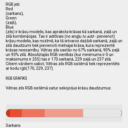
RGB jeb
Red
(sarkans),
Green
(zaļš),
Blue
(zils) ir krāsu modelis, kas apraksta krāsas kā sarkanā, zaļā un
zilā kombinācijas. Tas ir aditīvais (no angļu
to add
- pievienot)
krāsu modelis, kas nozīmē, ka tā ietvaros dažādi sarkanā, zaļā un
zilā daudzumi tiek pievienoti melnajai krāsa, kura reprezentē
krāsas neesamību. Vētras zils sastāv no 67% sarkanā, 90% zaļā
un 93% zilā. Absolūtajās RGB vienībās (kur minimums ir 0 un
maksimums ir 255) tas ir 170 sarkanā, 229 zaļā un 237 zilā.
Citiem vārdiem sakot, Vētras zils RGB sistēmā tiek reprezentēts
ar kodu rgb(170, 229, 237).
RGB GRAFIKS
Vētras zils RGB sistēmā satur sekojošus krāsu daudzumus:
Sarkans