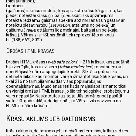
(piesātinātība),
Lightness
(gaišums) ir krāsu modelis, kas apraksta krāsu kā gaismu, kas
pieder noteiktai krāsu grūpai (
hue
, skaitlisks apzīmējums
notaikta redzamā gaismas spektra apzīmēšanai) un pastāv ar
noteiktu piesātinātību (
saturation
, attalums no pelēkā) un
gaišumu (
value
, attālums līdz melnajai, baltajai un pelēkajai
krāsai). Vētras zils HSL sistēmā tiek reprezentēts ar kodu
hsl(188, 66%, 80%).
D
ROŠAS HTML KRASAS
Drošas HTML krāsas (
web safe colors
) ir 216 krāsas, kas pagātnē
bija vienīgās, kas uz visiem (
tolaik moderniem
) monitoriem un
operētājsistēmām atspoguļojās korekti. Šī krāsu grūpa tika
definēta laikos, kad monitori varēja izmantot tikai 256 krāsas, un
tikai 216 no tām bija vineādas visās populārākājās
operētājsistēmās. Mūsdienās reti kāda mājaslapa izmanto tikai
un vienīgi drošas HTML krasas, jo šie tehnoloģiskie ierobežojumu
vairs nepastāv. Neskatotites uz to, ja Jūs tomēr gribat pasūtīt
vietni 90. gadu stilā, ir derīgi zināt, ka Vētras zils nav viena no
HTML drošām krāsām.
K
RĀSU AKLUMS JEB DALTONISMS
Krāsu aklums, daltonisms jeb, medicīnas terminos, krāsu redzes
traucējumi ir slimība, kas neļauj redzēt noteiktas krasas vai