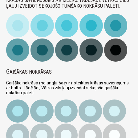
KRĀSAS SAVIENOJUMS AR MELNO. TĀDĒJĀDI, VĒTRAS ZILS
ĻAUJ IZVEIDOT SEKOJOŠO TUMŠAKO NOKRĀSU PALETI:
G
AIŠĀKAS NOKRĀSAS
Gaišāka nokrāsa (no angļu
tins
) ir noteiktas krāsas savienojums
ar balto. Tādējādi, Vētras zils ļauj izveidot sekojošo gaišāku
nokrāsu paleti: