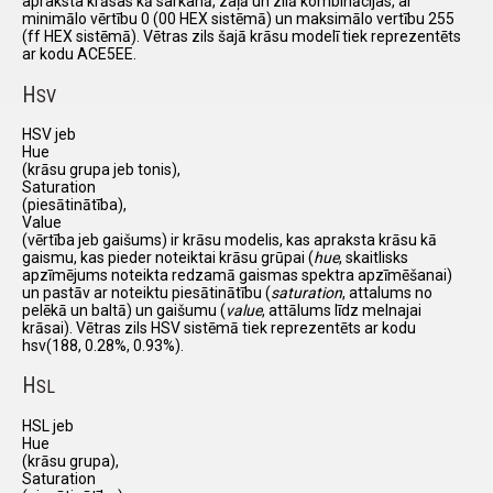
apraksta krāsas kā sarkanā, zaļā un zilā kombinācijas, ar
minimālo vērtību 0 (00 HEX sistēmā) un maksimālo vertību 255
(ff HEX sistēmā). Vētras zils šajā krāsu modelī tiek reprezentēts
ar kodu ACE5EE.
H
SV
HSV jeb
Hue
(krāsu grupa jeb tonis),
Saturation
(piesātinātība),
Value
(vērtība jeb gaišums) ir krāsu modelis, kas apraksta krāsu kā
gaismu, kas pieder noteiktai krāsu grūpai (
hue
, skaitlisks
apzīmējums noteikta redzamā gaismas spektra apzīmēšanai)
un pastāv ar noteiktu piesātinātību (
saturation
, attalums no
pelēkā un baltā) un gaišumu (
value
, attālums līdz melnajai
krāsai). Vētras zils HSV sistēmā tiek reprezentēts ar kodu
hsv(188, 0.28%, 0.93%).
H
SL
HSL jeb
Hue
(krāsu grupa),
Saturation