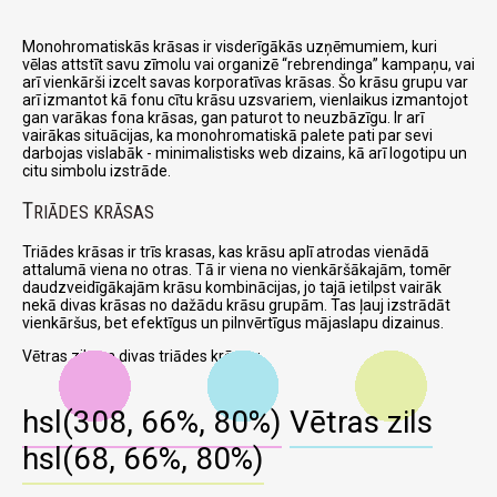
Monohromatiskās krāsas ir visderīgākās uzņēmumiem, kuri
vēlas attstīt savu zīmolu vai organizē
rebrendinga
kampaņu, vai
arī vienkārši izcelt savas korporatīvas krāsas. Šo krāsu grupu var
arī izmantot kā fonu cītu krāsu uzsvariem, vienlaikus izmantojot
gan varākas fona krāsas, gan paturot to neuzbāzīgu. Ir arī
vairākas situācijas, ka monohromatiskā palete pati par sevi
darbojas vislabāk - minimalistisks web dizains, kā arī logotipu un
citu simbolu izstrāde.
T
RIĀDES KRĀSAS
Triādes krāsas ir trīs krasas, kas krāsu aplī atrodas vienādā
attalumā viena no otras. Tā ir viena no vienkāršākajām, tomēr
daudzveidīgākajām krāsu kombinācijas, jo tajā ietilpst vairāk
nekā divas krāsas no dažādu krāsu grupām. Tas ļauj izstrādāt
vienkāršus, bet efektīgus un pilnvērtīgus mājaslapu dizainus.
Vētras zils un divas triādes krāsas:
hsl(308, 66%, 80%)
Vētras zils
hsl(68, 66%, 80%)