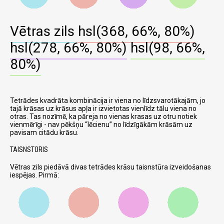
Vētras zils
hsl(368, 66%, 80%)
hsl(278, 66%, 80%)
hsl(98, 66%,
80%)
Tetrādes kvadrāta kombinācija ir viena no līdzsvarotākajām, jo
tajā krāsas uz krāsus apļa ir izvietotas vienlīdz tālu viena no
otras. Tas nozīmē, ka pāreja no vienas krasas uz otru notiek
vienmērīgi - nav pēkšņu
lēcienu
no līdzīgākām krāsām uz
pavisam citādu krāsu.
TAISNSTŪRIS
Vētras zils piedāvā divas tetrādes krāsu taisnstūra izveidošanas
iespējas. Pirmā: