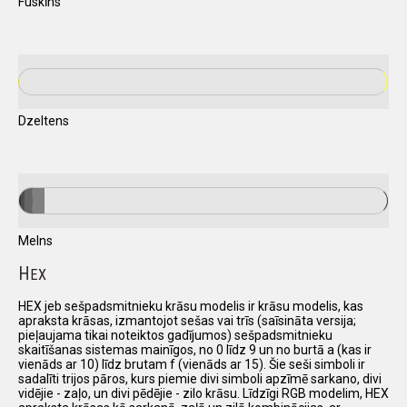
Fuskīns
Dzeltens
Melns
H
EX
HEX jeb sešpadsmitnieku krāsu modelis ir krāsu modelis, kas
apraksta krāsas, izmantojot sešas vai trīs (saīsināta versija;
pieļaujama tikai noteiktos gadījumos) sešpadsmitnieku
skaitīšanas sistemas mainīgos, no 0 līdz 9 un no burtā a (kas ir
vienāds ar 10) līdz brutam f (vienāds ar 15). Šie seši simboli ir
sadalīti trijos pāros, kurs piemie divi simboli apzīmē sarkano, divi
vidējie - zaļo, un divi pēdējie - zilo krāsu. Līdzīgi RGB modelim, HEX