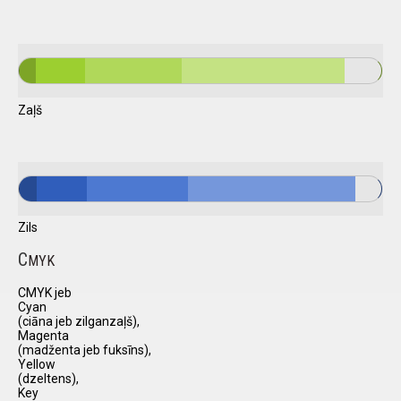
Zaļš
Zils
C
MYK
CMYK jeb
Cyan
(ciāna jeb zilganzaļš),
Magenta
(madženta jeb fuksīns),
Yellow
(dzeltens),
Key