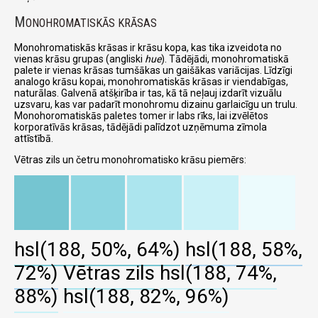
M
ONOHROMATISKĀS KRĀSAS
Monohromatiskās krāsas ir krāsu kopa, kas tika izveidota no
vienas krāsu grupas (angliski
hue
). Tādējādi, monohromatiskā
palete ir vienas krāsas tumšākas un gaišākas variācijas. Līdzīgi
analogo krāsu kopai, monohromatiskās krāsas ir viendabīgas,
naturālas. Galvenā atšķirība ir tas, kā tā neļauj izdarīt vizuālu
uzsvaru, kas var padarīt monohromu dizainu garlaicīgu un trulu.
Monohoromatiskās paletes tomer ir labs rīks, lai izvēlētos
korporatīvās krāsas, tādējādi palīdzot uzņēmuma zīmola
attīstībā.
Vētras zils un četru monohromatisko krāsu piemērs:
hsl(188, 50%, 64%)
hsl(188, 58%,
72%)
Vētras zils
hsl(188, 74%,
88%)
hsl(188, 82%, 96%)