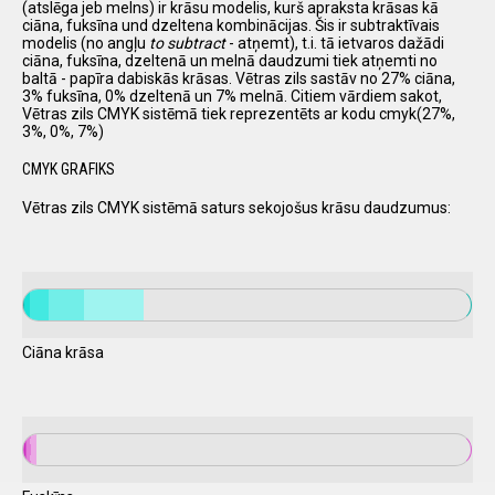
(atslēga jeb melns) ir krāsu modelis, kurš apraksta krāsas kā
ciāna, fuksīna und dzeltena kombinācijas. Šis ir subtraktīvais
modelis (no angļu
to subtract
- atņemt), t.i. tā ietvaros dažādi
ciāna, fuksīna, dzeltenā un melnā daudzumi tiek atņemti no
baltā - papīra dabiskās krāsas. Vētras zils sastāv no 27% ciāna,
3% fuksīna, 0% dzeltenā un 7% melnā. Citiem vārdiem sakot,
Vētras zils CMYK sistēmā tiek reprezentēts ar kodu cmyk(27%,
3%, 0%, 7%)
CMYK GRAFIKS
Vētras zils CMYK sistēmā saturs sekojošus krāsu daudzumus:
Ciāna krāsa