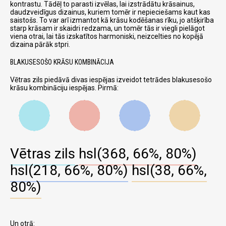
kontrastu. Tādēļ to parasti izvēlas, lai izstrādātu krāsainus,
daudzveidīgus dizainus, kuriem tomēr ir nepieciešams kaut kas
saistošs. To var arī izmantot kā krāsu kodēšanas rīku, jo atšķirība
starp krāsam ir skaidri redzama, un tomēr tās ir viegli pielāgot
viena otrai, lai tās izskatītos harmoniski, neizcelties no kopējā
dizaina pārāk stpri.
BLAKUSESOŠO KRĀSU KOMBINĀCIJA
Vētras zils piedāvā divas iespējas izveidot tetrādes blakusesošo
krāsu kombināciju iespējas. Pirmā:
Vētras zils
hsl(368, 66%, 80%)
hsl(218, 66%, 80%)
hsl(38, 66%,
80%)
Un otrā: