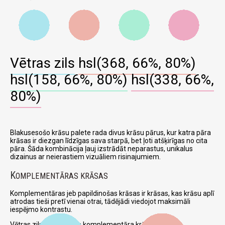
Vētras zils
hsl(368, 66%, 80%)
hsl(158, 66%, 80%)
hsl(338, 66%,
80%)
Blakusesošo krāsu palete rada divus krāsu pārus, kur katra pāra
krāsas ir diezgan līdzīgas sava starpā, bet ļoti atšķirīgas no cita
pāra. Šāda kombinācija ļauj izstrādāt neparastus, unikalus
dizainus ar neierastiem vizuāliem risinajumiem.
K
OMPLEMENTĀRAS KRĀSAS
Komplementāras jeb papildinošas krāsas ir krāsas, kas krāsu aplī
atrodas tieši pretī vienai otrai, tādējādi viedojot maksimāli
iespējmo kontrastu.
Vētras zils un attiecīga komplementāra krāsa: