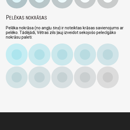
P
ELĒKAS NOKRĀSAS
Pelēka nokrāsa (no angļu
tins
) ir noteiktas krāsas savienojums ar
pelēko. Tādējādi, Vētras zils ļauj izveidot sekojošo pelecīgāko
nokrāsu paleti: