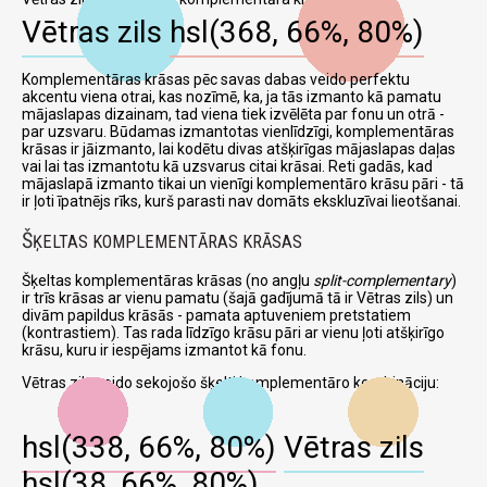
Vētras zils
hsl(368, 66%, 80%)
Komplementāras krāsas pēc savas dabas veido perfektu
akcentu viena otrai, kas nozīmē, ka, ja tās izmanto kā pamatu
mājaslapas dizainam, tad viena tiek izvēlēta par fonu un otrā -
par uzsvaru. Būdamas izmantotas vienlīdzīgi, komplementāras
krāsas ir jāizmanto, lai kodētu divas atšķirīgas mājaslapas daļas
vai lai tas izmantotu kā uzsvarus citai krāsai. Reti gadās, kad
mājaslapā izmanto tikai un vienīgi komplementāro krāsu pāri - tā
ir ļoti īpatnējs rīks, kurš parasti nav domāts ekskluzīvai lieotšanai.
Š
ĶELTAS KOMPLEMENTĀRAS KRĀSAS
Šķeltas komplementāras krāsas (no angļu
split-complementary
)
ir trīs krāsas ar vienu pamatu (šajā gadījumā tā ir Vētras zils) un
divām papildus krāsās - pamata aptuveniem pretstatiem
(kontrastiem). Tas rada līdzīgo krāsu pāri ar vienu ļoti atšķirīgo
krāsu, kuru ir iespējams izmantot kā fonu.
Vētras zils veido sekojošo šķelti komplementāro kombināciju:
hsl(338, 66%, 80%)
Vētras zils
hsl(38, 66%, 80%)