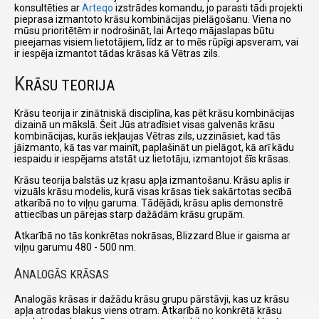
konsultēties ar
Arteqo
izstrādes komandu, jo parasti tādi projekti
pieprasa izmantoto krāsu kombinācijas pielāgošanu. Viena no
mūsu prioritētēm ir nodrošināt, lai Arteqo mājaslapas būtu
pieejamas visiem lietotājiem, līdz ar to mēs rūpīgi apsveram, vai
ir iespēja izmantot tādas krāsas kā Vētras zils.
K
RĀSU TEORIJA
Krāsu teorija ir zinātniskā disciplīna, kas pēt krāsu kombinācijas
dizainā un mākslā. Šeit Jūs atradīsiet visas galvenās krāsu
kombinācijas, kurās iekļaujas Vētras zils, uzzināsiet, kad tās
jāizmanto, kā tas var mainīt, paplašināt un pielāgot, kā arī kādu
iespaidu ir iespējams atstāt uz lietotāju, izmantojot šīs krāsas.
Krāsu teorija balstās uz kŗasu apļa izmantošanu. Krāsu aplis ir
vizuāls krāsu modelis, kurā visas krāsas tiek sakārtotas secībā
atkarībā no to viļņu garuma. Tādējādi, krāsu aplis demonstrē
attiecības un pārejas starp dažādām krāsu grupām.
Atkarībā no tās konkrētas nokrāsas, Blizzard Blue ir gaisma ar
viļņu garumu 480 - 500 nm.
A
NALOGĀS KRĀSAS
Analogās krāsas ir dažādu krāsu grupu pārstāvji, kas uz krāsu
apļa atrodas blakus viens otram. Atkarībā no konkrētā krāsu