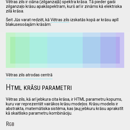
Vētras zils ir ciāna (zilganzaļā) spektra krāsa. Tā pieder gaiši
zilganzaļo krāsu apakšspektram, kurš arī ir zināms kā elektriska
zilā krāsa.
I have
Šeit Jūs varat redzēt, kā
Vētras zils
izskatās kopā ar krāsu aplī
read and
blakusesošajām krāsām:
accept the
terms and
conditions
Vētras zils atrodas centrā
H
TML KRĀSU PARAMETRI
Vētras zils, kā arī jebkura cita krāsa, ir HTML parametru kopums,
kuru var reprezentēt vairākos krāsu modeļos. Krāsu modelis ir
abstrakta, matemātiska sistēma, kas ļauj jebkuru krāsu aprakstīt
kā skaitlisko parametru kombināciju.
R
GB