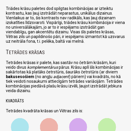
Triādes krāsu paletes dod spilgtas kombinācijas ar izteiktu
kontrastu, kas ļauj izstrādāt neparastus, unikālus dizainus.
Vienlaikus ar to, šis kontrasts nav radikāls, kas ļauj dizainam
izskatīties līdzsvaroti. Vispārīgi, triādes krāsu kombinācija ir viena
no universālākajām, jo ar to ir iespējams izstrādāt gan
viendabīgu, gan akcentētu dizainu. Visas šīs paletes krāsas,
Vētras zils un papildinošo pāri, ir iespējams izmantot kā uzsvarus
uz neitrāla fona, t.i. pelēka, baltā vai melnā.
T
ETRĀDES KRĀSAS
Tetrādes krāsas ir palete, kas sastāv no četrām krāsām, kuri
veido divus
komplementārus
pārus. Krāsu aplī šīs kombinācijas ir
sakārtotas kā platāks četrstūris, šaurāks četrstūris (ar diviem
bakusesošiem
(no angļu
adjacent
) pāriem) vai kvadrāts, no kā
tiek veidoti nosaukumi attiecīgām tetrādes variācijām. Tetrādes
kombinācijas piedāvā plašu krāsu izvēli, ļaujot izstrādāt jebkura
veida dizainu.
KVADRĀTS
Tetrādes kvadrāta krāsas un Vētras zils is: