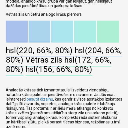
modeļa, analogo krāsu grupa var gan iekiļaut, gan neiekļaut
dažādas piesātinātības un gaišuma krāsas.
Vētras zils un četru analogo krāsu piemērs:
hsl(220, 66%, 80%)
hsl(204, 66%,
80%)
Vētras zils
hsl(172, 66%,
80%)
hsl(156, 66%, 80%)
Analogās krāsas tiek izmantotas, lai izveidotu viendabīgu,
naturālu krāsu paleti ar piestāvošiem uzsvariem. Ja Jūs esat
ieinteresēti
pasūtīt dizainu
, kas gandrīz visos apstākļos izskatītos
dabīgs, līdzsvarots, nopietns, analogo krāsu palete ir labākajs
risinājums. Tas protams ir arī lielā mērā atkarīgs no konkrētu
krāsu izvēles (piemēram, atšķirība starp zilo un sarkano paleti),
tomēr vispārīgi analogo krāsu komplekts rada sistemātiskuma
un kārtības izjūtu, pie kā parasti tiecas biznesa, ražošanas u.tml.
uzņēmumi.