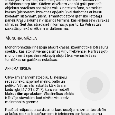
atšķirības starp tām. Šādiem cilvēkiem var būt grūti pamanīt
objektus noteiktos apstākļos vai uz noteikta fona, piemeklēt
krāsas (piemēram, izvēloties apģērbu) vai darboties ar krāsu
kodētām sistēmām, piem. izmantot datora grafisko lietotāju
paneli. Krāsu aklums ir vispārīgs termins, kas iekļauj sevī vairākas
slimības. Šeit Jūs atradīsiet informāciju par to, kā Vētras zils
izskatās priekš cilvēkiem ar daltonismu.
M
ONOHROMĀZIJA
Monohromāzija ir nespēja atšķirt krāsas, izņemot tikai ļoti šauru
spektru, kas atbilst vienai gaismas viļņu frekvencei. Pārfrāzējot -
monohromāzijas slimnieki spēj atšķirt tikai vienas krāsas
tumšākas un gaišākas nokrāsas.
AHROMATOPSIJA
Cilvēkam ar ahromatospiju, t.i. nespēju
redzēt neko, izņēmot melno, balto un
pelēko, Vētras zils izskatās kā krāsa ar
kodu rgb(217, 217, 217), kuru var redzēt
blakus šim aprakstam
. Šīs slimības efekts
ir līdzīgs stavoklim, kad cilvēks visu redz
melnmbaltā gammā.
Pasūtot mājaslapu vai dizainu, kuru iespējams izmantos cilvēki
ar krāsu redzes traucējumiem, ir ieteicams par šo jautajumu