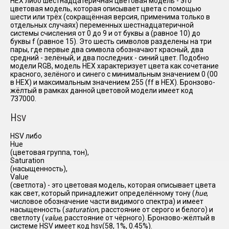
HEX либо шестнадцатеричная цветовая модель - это
цветовая модель, которая описывает цвета с помощью
шести или трёх (сокращённая версия, применима только в
отдельных случаях) переменных шестнадцатеричной
системы счисления от 0 до 9 и от буквы a (равное 10) до
буквы f (равное 15). Это шесть символов разделены на три
пары, где первые два символа обозначают красный, два
средний - зелёный, и два последних - синий цвет. Подобно
модели RGB, модель HEX характеризует цвета как сочетание
красного, зелёного и синего с минимальным значением 0 (00
в HEX) и максимальным значением 255 (ff в HEX). Бронзово-
жёлтый в рамках данной цветовой модели имеет код
737000.
H
SV
HSV либо
Hue
(цветовая группа, тон),
Saturation
(насыщенность),
Value
(светлота) - это цветовая модель, которая описывает цвета
как свет, который принадлежит определённому тону (
hue
,
числовое обозначение части видимого спектра) и имеет
насыщенность (
saturation
, расстояние от серого и белого) и
светлоту (
value
, расстояние от чёрного). Бронзово-жёлтый в
системе HSV имеет код hsv(58, 1%, 0.45%).