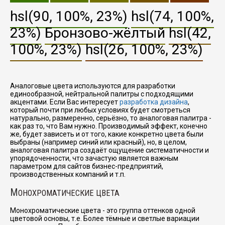
hsl(90, 100%, 23%)
hsl(74, 100%,
23%)
Бронзово-жёлтый
hsl(42,
100%, 23%)
hsl(26, 100%, 23%)
Аналоговые цвета используются для разработки
единообразной, нейтральной палитры с подходящими
акцентами. Если Вас интересует
разработка дизайна
,
который почти при любых условиях будет смотреться
натурально, размеренно, серьёзно, то аналоговая палитра -
как раз то, что Вам нужно. Производимый эффект, конечно
же, будет зависеть и от того, какие конкретно цвета были
выбраны (например синий или красный), но, в целом,
аналоговая палитра создаёт ощущение систематичности и
упорядоченности, что зачастую является важным
параметром для сайтов бизнес-предприятий,
производственных компаний и т.п.
М
ОНОХРОМАТИЧЕСКИЕ ЦВЕТА
Монохроматические цвета - это группа оттенков одной
цветовой основы, т.е. Более тёмные и светлые вариации