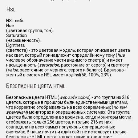
H
SL
HSL либо
Hue
(цветовая группа, тон),
Saturation
(насыщенность),
Lightness
(светлота) - это цветовая модель, которая описывает цвета
как свет, который принадлежит определённому тону (
hue
,
числовое обозначение части видимого спектра) и имеет
насыщенность (
saturation
, расстояние от серого) и светлоту
(
value
, расстояние от чёрного, серого и белого). Бронзово-
жёлтый в системе HSL имеет код hsl(58, 100%, 23%).
Б
ЕЗОПАСНЫЕ ЦВЕТА HTML
Безопасные цвета HTML (
web safe colors
) - это группа из 216
цветов, которые в прошлом были единственными цветами,
что корректно отображались на всех современных (
по тем
временам
) мониторах и операционных системах. Эта группа
цветов была определена во времена, когда мониторы могли
отображать только 256 цветов, и только 216 из них
совпадали на всех самых популярных операционных
системах. В наши почти ни один сайт не использует только
безопасные HTML цвета, так как такие технические