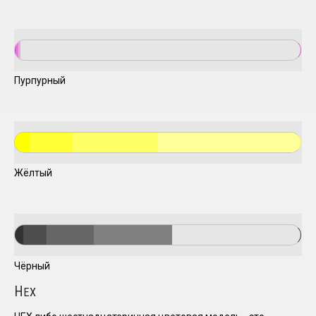
Пурпурный
Жёлтый
Чёрный
H
EX