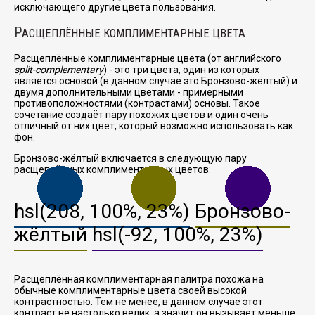
исключающего другие цвета пользования.
Р
АСЩЕПЛЁННЫЕ КОМПЛИМЕНТАРНЫЕ ЦВЕТА
Расщеплённые комплиментарные цвета (от английского
split-complementary
) - это три цвета, один из которых
является основой (в данном случае это Бронзово-жёлтый) и
двумя дополнительными цветами - примерными
противоположностями (контрастами) основы. Такое
сочетание создаёт пару похожих цветов и один очень
отличный от них цвет, который возможно использовать как
фон.
Бронзово-жёлтый включается в следующую пару
расщеплённых комплиментарных цветов:
hsl(208, 100%, 23%)
Бронзово-
жёлтый
hsl(-92, 100%, 23%)
Расщеплённая комплиментарная палитра похожа на
обычные комплиментарные цвета своей высокой
контрастностью. Тем не менее, в данном случае этот
контраст не настолько велик, а значит он вызывает меньше