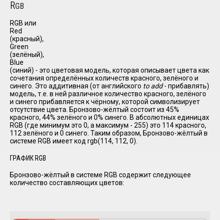
R
GB
RGB или
Red
(красный),
Green
(зелёный),
Blue
(синий) - это цветовая модель, которая описывает цвета как
сочетания определённых количеств красного, зелёного и
синего. Это аддитивная (от английского
to add
- прибавлять)
модель, т.е. в ней различное количество красного, зелёного
и синего прибавляется к чёрному, которой символизирует
отсутствие цвета. Бронзово-жёлтый состоит из 45%
красного, 44% зелёного и 0% синего. В абсолютных единицах
RGB (где минимум это 0, а максимум - 255) это 114 красного,
112 зелёного и 0 синего. Таким образом, Бронзово-жёлтый в
системе RGB имеет код rgb(114, 112, 0).
ГРАФИК RGB
Бронзово-жёлтый в системе RGB содержит следующее
количество составляющих цветов: