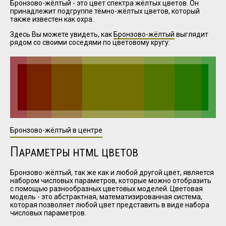
Бронзово-жёлтый - это цвет спектра жёлтых цветов. Он
принадлежит подгруппе тёмно-жёлтых цветов, который
также известен как охра.
I have
Здесь Вы можете увидеть, как
Бронзово-жёлтый
выглядит
read and
рядом со своими соседями по цветовому кругу:
accept the
terms and
conditions
Бронзово-жёлтый в центре
П
АРАМЕТРЫ HTML ЦВЕТОВ
Бронзово-жёлтый, так же как и любой другой цвет, является
набором числовых параметров, которые можно отобразить
с помощью разнообразных цветовых моделей. Цветовая
модель - это абстрактная, математизированная система,
которая позволяет любой цвет представить в виде набора
числовых параметров.