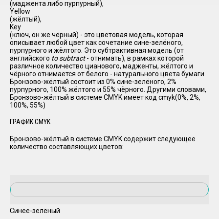
(маджента либо пурпурный),
Yellow
(жёлтый),
Key
(ключ, он же чёрный) - это цветовая модель, которая
описывает любой цвет как сочетание сине-зелёного,
пурпурного и жёлтого. Это субтрактивная модель (от
английского
to subtract
- отнимать), в рамках которой
различное количество цианового, мадженты, жёлтого и
чёрного отнимается от белого - натурального цвета бумаги.
Бронзово-жёлтый состоит из 0% сине-зелёного, 2%
пурпурного, 100% жёлтого и 55% чёрного. Другими словами,
Бронзово-жёлтый в системе CMYK имеет код cmyk(0%, 2%,
100%, 55%)
ГРАФИК CMYK
Бронзово-жёлтый в системе CMYK содержит следующее
количество составляющих цветов:
Синее-зелёный