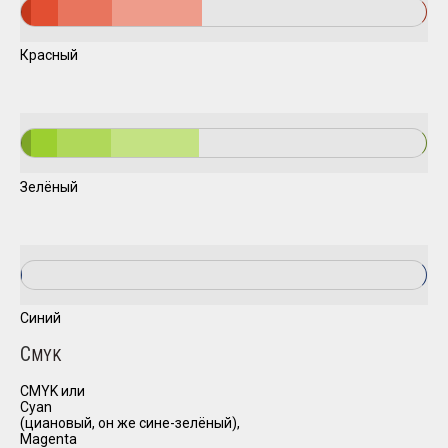
Красный
Зелёный
Синий
C
MYK
CMYK или
Cyan
(циановый, он же сине-зелёный),
Magenta