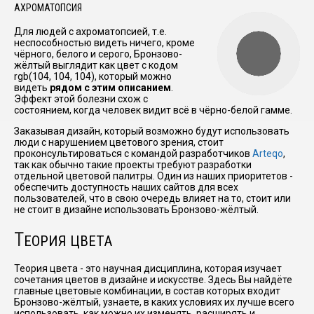
АХРОМАТОПСИЯ
Для людей с ахроматопсией, т.е.
неспособностью видеть ничего, кроме
чёрного, белого и серого, Бронзово-
жёлтый выглядит как цвет с кодом
rgb(104, 104, 104), который можно
видеть
рядом с этим описанием
.
Эффект этой болезни схож с
состоянием, когда человек видит всё в чёрно-белой гамме.
Заказывая дизайн, который возможно будут использовать
люди с нарушением цветового зрения, стоит
проконсультироваться с командой разработчиков
Arteqo
,
так как обычно такие проекты требуют разработки
отдельной цветовой палитры. Один из наших приоритетов -
обеспечить доступность наших сайтов для всех
пользователей, что в свою очередь влияет на то, стоит или
не стоит в дизайне использовать Бронзово-жёлтый.
Т
ЕОРИЯ ЦВЕТА
Теория цвета - это научная дисциплина, которая изучает
сочетания цветов в дизайне и искусстве. Здесь Вы найдёте
главные цветовые комбинации, в состав которых входит
Бронзово-жёлтый, узнаете, в каких условиях их лучше всего
использовать, как можно их изменять, расширять и