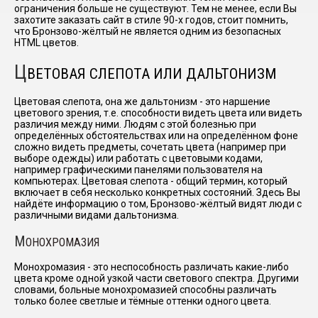
ограничения больше не существуют. Тем не менее, если Вы
захотите заказать сайт в стиле 90-х годов, стоит помнить,
что Бронзово-жёлтый не является одним из безопасных
HTML цветов.
Ц
ВЕТОВАЯ СЛЕПОТА ИЛИ ДАЛЬТОНИЗМ
Цветовая слепота, она же дальтонизм - это наршение
цветового зрения, т.е. способности видеть цвета или видеть
различия между ними. Людям с этой болезнью при
определённых обстоятельствах или на определённом фоне
сложно видеть предметы, сочетать цвета (например при
выборе одежды) или работать с цветовыми кодами,
например графическими панелями пользователя на
компьютерах. Цветовая слепота - общий термин, который
включает в себя несколько конкретных состояний. Здесь Вы
найдёте информацию о том, Бронзово-жёлтый видят люди с
различными видами дальтонизма.
М
ОНОХРОМАЗИЯ
Монохромазия - это неспособность различать какие-либо
цвета кроме одной узкой части светового спектра. Другими
словами, больные монохромазией способны различать
только более светлые и тёмные оттенки одного цвета.