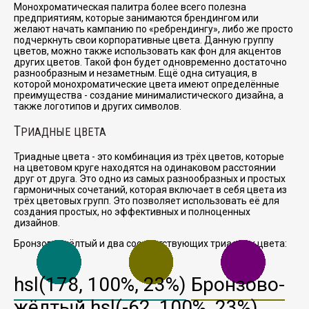
Монохроматическая палитра более всего полезна
предприятиям, которые занимаются брендингом или
желают начать кампанию по
ребрендингу
, либо же просто
подчеркнуть свои корпоративные цвета. Данную группу
цветов, можно также использовать как фон для акцентов
других цветов. Такой фон будет одновременно достаточно
разнообразным и незаметным. Ещё одна ситуация, в
которой монохроматические цвета имеют определённые
преимущества - создание минималистического дизайна, а
также логотипов и других символов.
Т
РИАДНЫЕ ЦВЕТА
Триадные цвета - это комбинация из трёх цветов, которые
на цветовом круге находятся на одинаковом расстоянии
друг от друга. Это одно из самых разнообразных и простых
гармоничных сочетаний, которая включает в себя цвета из
трёх цветовых групп. Это позволяет использовать её для
создания простых, но эффективных и полноценных
дизайнов.
Бронзово-жёлтый и два соответствующих триадных цвета:
hsl(178, 100%, 23%)
Бронзово-
жёлтый
hsl(-62, 100%, 23%)