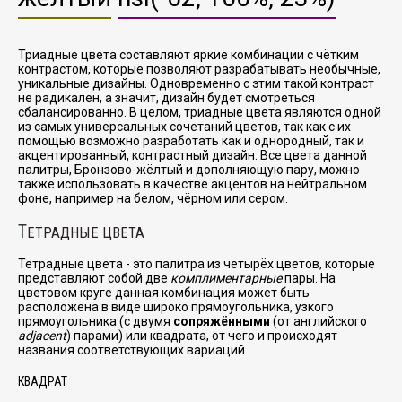
Триадные цвета составляют яркие комбинации с чётким
контрастом, которые позволяют разрабатывать необычные,
уникальные дизайны. Одновременно с этим такой контраст
не радикален, а значит, дизайн будет смотреться
сбалансированно. В целом, триадные цвета являются одной
из самых универсальных сочетаний цветов, так как с их
помощью возможно разработать как и однородный, так и
акцентированный, контрастный дизайн. Все цвета данной
палитры, Бронзово-жёлтый и дополняющую пару, можно
также использовать в качестве акцентов на нейтральном
фоне, например на белом, чёрном или сером.
Т
ЕТРАДНЫЕ ЦВЕТА
Тетрадные цвета - это палитра из четырёх цветов, которые
представляют собой две
комплиментарные
пары. На
цветовом круге данная комбинация может быть
расположена в виде широко прямоугольника, узкого
прямоугольника (с двумя
сопряжёнными
(от английского
adjacent
) парами) или квадрата, от чего и происходят
названия соответствующих вариаций.
КВАДРАТ