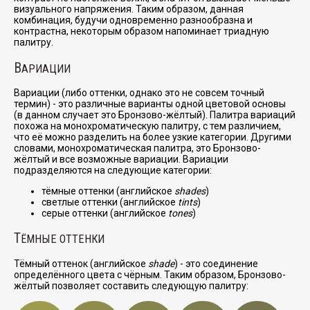
визуального напряжения. Таким образом, данная
комбинация, будучи одновременно разнообразна и
контрастна, некоторым образом напоминает триадную
палитру.
В
АРИАЦИИ
Вариации (либо оттенки, однако это не совсем точный
термин) - это различные варианты одной цветовой основы
(в данном случает это Бронзово-жёлтый). Палитра вариаций
похожа на монохроматическую палитру, с тем различием,
что её можно разделить на более узкие категории. Другими
словами, монохроматическая палитра, это Бронзово-
жёлтый и все возможные вариации. Вариации
подразделяются на следующие категории:
тёмные оттенки (английское
shades
)
светлые оттенки (английское
tints
)
серые оттенки (английское
tones
)
Т
ЁМНЫЕ ОТТЕНКИ
Тёмный оттенок (английское
shade
) - это соединение
определённого цвета с чёрным. Таким образом, Бронзово-
жёлтый позволяет составить следующую палитру: