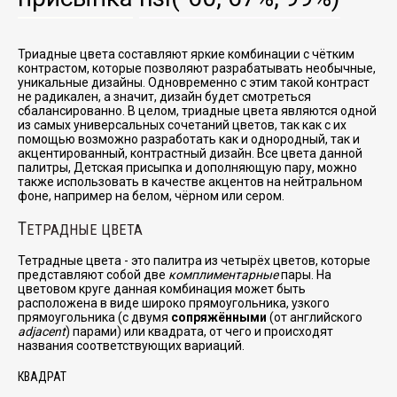
Триадные цвета составляют яркие комбинации с чётким
контрастом, которые позволяют разрабатывать необычные,
уникальные дизайны. Одновременно с этим такой контраст
не радикален, а значит, дизайн будет смотреться
сбалансированно. В целом, триадные цвета являются одной
из самых универсальных сочетаний цветов, так как с их
помощью возможно разработать как и однородный, так и
акцентированный, контрастный дизайн. Все цвета данной
палитры, Детская присыпка и дополняющую пару, можно
также использовать в качестве акцентов на нейтральном
фоне, например на белом, чёрном или сером.
Т
ЕТРАДНЫЕ ЦВЕТА
Тетрадные цвета - это палитра из четырёх цветов, которые
представляют собой две
комплиментарные
пары. На
цветовом круге данная комбинация может быть
расположена в виде широко прямоугольника, узкого
прямоугольника (с двумя
сопряжёнными
(от английского
adjacent
) парами) или квадрата, от чего и происходят
названия соответствующих вариаций.
КВАДРАТ