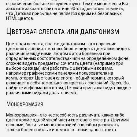
ограничения больше не существуют. Тем не менее, если Вы
захотите заказать сайт в стиле 90-х годов, стоит помнить,
что Детская присыпка не является одним из безопасных
HTML цветов.
Ц
ВЕТОВАЯ СЛЕПОТА ИЛИ ДАЛЬТОНИЗМ
Цветовая слепота, она же дальтонизм - это наршение
цветового зрения, т.е. способности видеть цвета или видеть
различия между ними. Людям с этой болезнью при
определённых обстоятельствах или на определённом фоне
сложно видеть предметы, сочетать цвета (например при
выборе одежды) или работать с цветовыми кодами,
например графическими панелями пользователя на
компьютерах. Цветовая слепота - общий термин, который
включает в себя несколько конкретных состояний. Здесь Вы
найдёте информацию о том, Детская присыпка видят люди с
различными видами дальтонизма.
М
ОНОХРОМАЗИЯ
Монохромазия - это неспособность различать какие-либо
цвета кроме одной узкой части светового спектра. Другими
словами, больные монохромазией способны различать
только более светлые и тёмные оттенки одного цвета.