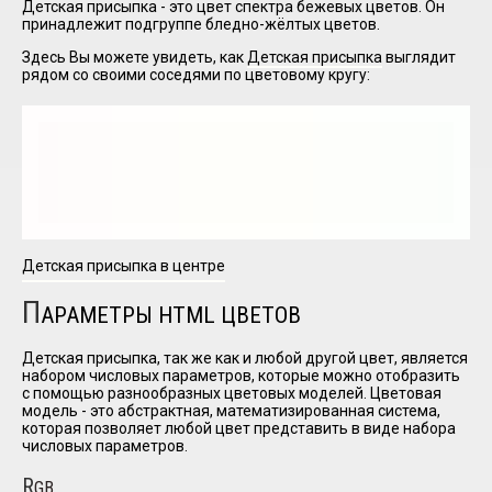
Детская присыпка - это цвет спектра бежевых цветов. Он
принадлежит подгруппе бледно-жёлтых цветов.
Здесь Вы можете увидеть, как
Детская присыпка
выглядит
I have
рядом со своими соседями по цветовому кругу:
read and
accept the
terms and
conditions
Детская присыпка в центре
П
АРАМЕТРЫ HTML ЦВЕТОВ
Детская присыпка, так же как и любой другой цвет, является
набором числовых параметров, которые можно отобразить
с помощью разнообразных цветовых моделей. Цветовая
модель - это абстрактная, математизированная система,
которая позволяет любой цвет представить в виде набора
числовых параметров.
R
GB