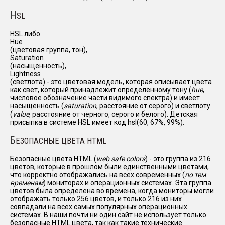
H
SL
HSL либо
Hue
(цветовая группа, тон),
Saturation
(насыщенность),
Lightness
(светлота) - это цветовая модель, которая описывает цвета
как свет, который принадлежит определённому тону (
hue
,
числовое обозначение части видимого спектра) и имеет
насыщенность (
saturation
, расстояние от серого) и светлоту
(
value
, расстояние от чёрного, серого и белого). Детская
присыпка в системе HSL имеет код hsl(60, 67%, 99%).
Б
ЕЗОПАСНЫЕ ЦВЕТА HTML
Безопасные цвета HTML (
web safe colors
) - это группа из 216
цветов, которые в прошлом были единственными цветами,
что корректно отображались на всех современных (
по тем
временам
) мониторах и операционных системах. Эта группа
цветов была определена во времена, когда мониторы могли
отображать только 256 цветов, и только 216 из них
совпадали на всех самых популярных операционных
системах. В наши почти ни один сайт не использует только
безопасные HTML цвета, так как такие технические