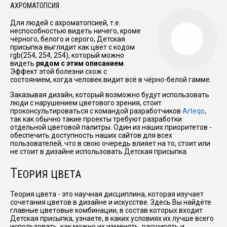
АХРОМАТОПСИЯ
Для людей с ахроматопсией, т.е.
неспособностью видеть ничего, кроме
чёрного, белого и серого, Детская
присыпка выглядит как цвет с кодом
rgb(254, 254, 254), который можно
видеть
рядом с этим описанием
.
Эффект этой болезни схож с
состоянием, когда человек видит всё в чёрно-белой гамме.
Заказывая дизайн, который возможно будут использовать
люди с нарушением цветового зрения, стоит
проконсультироваться с командой разработчиков
Arteqo
,
так как обычно такие проекты требуют разработки
отдельной цветовой палитры. Один из наших приоритетов -
обеспечить доступность наших сайтов для всех
пользователей, что в свою очередь влияет на то, стоит или
не стоит в дизайне использовать Детская присыпка.
Т
ЕОРИЯ ЦВЕТА
Теория цвета - это научная дисциплина, которая изучает
сочетания цветов в дизайне и искусстве. Здесь Вы найдёте
главные цветовые комбинации, в состав которых входит
Детская присыпка, узнаете, в каких условиях их лучше всего
использовать, как можно их изменять, расширять и