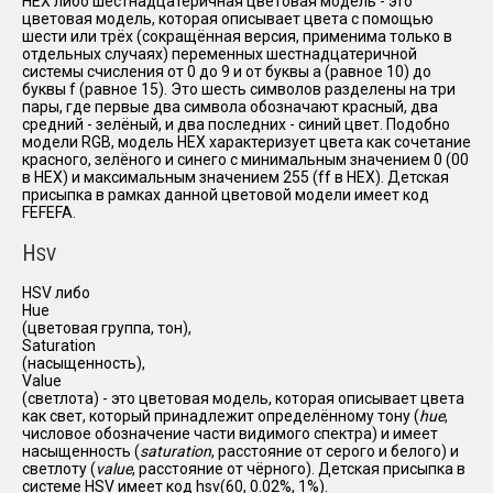
HEX либо шестнадцатеричная цветовая модель - это
цветовая модель, которая описывает цвета с помощью
шести или трёх (сокращённая версия, применима только в
отдельных случаях) переменных шестнадцатеричной
системы счисления от 0 до 9 и от буквы a (равное 10) до
буквы f (равное 15). Это шесть символов разделены на три
пары, где первые два символа обозначают красный, два
средний - зелёный, и два последних - синий цвет. Подобно
модели RGB, модель HEX характеризует цвета как сочетание
красного, зелёного и синего с минимальным значением 0 (00
в HEX) и максимальным значением 255 (ff в HEX). Детская
присыпка в рамках данной цветовой модели имеет код
FEFEFA.
H
SV
HSV либо
Hue
(цветовая группа, тон),
Saturation
(насыщенность),
Value
(светлота) - это цветовая модель, которая описывает цвета
как свет, который принадлежит определённому тону (
hue
,
числовое обозначение части видимого спектра) и имеет
насыщенность (
saturation
, расстояние от серого и белого) и
светлоту (
value
, расстояние от чёрного). Детская присыпка в
системе HSV имеет код hsv(60, 0.02%, 1%).