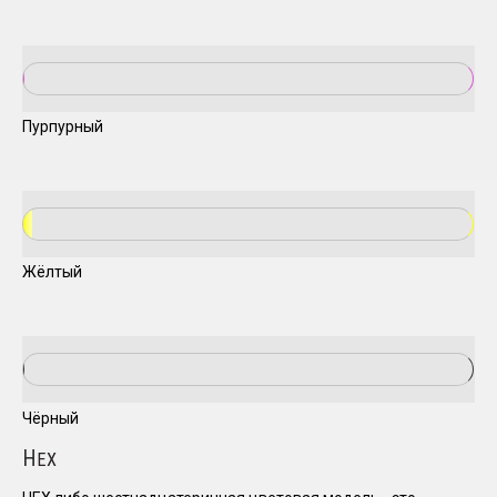
Пурпурный
Жёлтый
Чёрный
H
EX