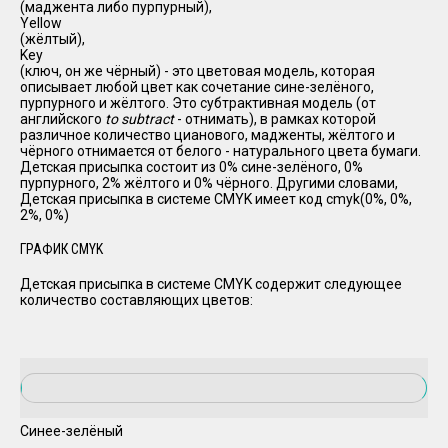
(маджента либо пурпурный),
Yellow
(жёлтый),
Key
(ключ, он же чёрный) - это цветовая модель, которая
описывает любой цвет как сочетание сине-зелёного,
пурпурного и жёлтого. Это субтрактивная модель (от
английского
to subtract
- отнимать), в рамках которой
различное количество цианового, мадженты, жёлтого и
чёрного отнимается от белого - натурального цвета бумаги.
Детская присыпка состоит из 0% сине-зелёного, 0%
пурпурного, 2% жёлтого и 0% чёрного. Другими словами,
Детская присыпка в системе CMYK имеет код cmyk(0%, 0%,
2%, 0%)
ГРАФИК CMYK
Детская присыпка в системе CMYK содержит следующее
количество составляющих цветов:
Синее-зелёный