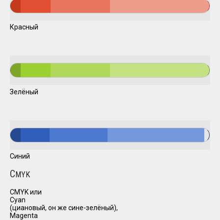
Красный
Зелёный
Синий
C
MYK
CMYK или
Cyan
(циановый, он же сине-зелёный),
Magenta