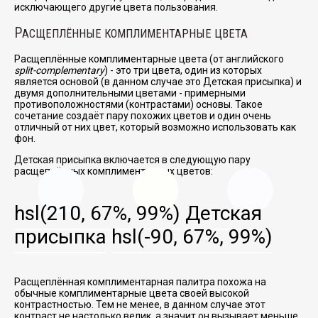
исключающего другие цвета пользования.
Р
АСЩЕПЛЁННЫЕ КОМПЛИМЕНТАРНЫЕ ЦВЕТА
Расщеплённые комплиментарные цвета (от английского
split-complementary
) - это три цвета, один из которых
является основой (в данном случае это Детская присыпка) и
двумя дополнительными цветами - примерными
противоположностями (контрастами) основы. Такое
сочетание создаёт пару похожих цветов и один очень
отличный от них цвет, который возможно использовать как
фон.
Детская присыпка включается в следующую пару
расщеплённых комплиментарных цветов:
hsl(210, 67%, 99%)
Детская
присыпка
hsl(-90, 67%, 99%)
Расщеплённая комплиментарная палитра похожа на
обычные комплиментарные цвета своей высокой
контрастностью. Тем не менее, в данном случае этот
контраст не настолько велик, а значит он вызывает меньше