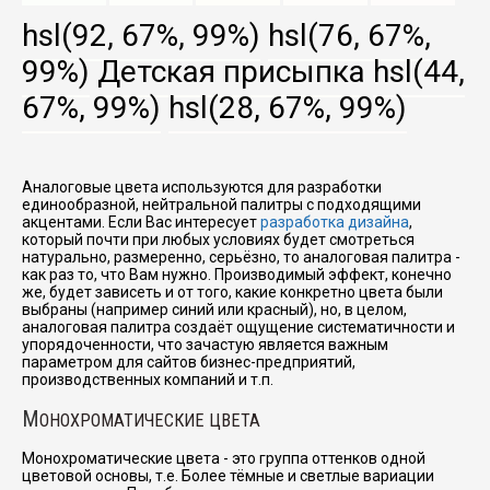
hsl(92, 67%, 99%)
hsl(76, 67%,
99%)
Детская присыпка
hsl(44,
67%, 99%)
hsl(28, 67%, 99%)
Аналоговые цвета используются для разработки
единообразной, нейтральной палитры с подходящими
акцентами. Если Вас интересует
разработка дизайна
,
который почти при любых условиях будет смотреться
натурально, размеренно, серьёзно, то аналоговая палитра -
как раз то, что Вам нужно. Производимый эффект, конечно
же, будет зависеть и от того, какие конкретно цвета были
выбраны (например синий или красный), но, в целом,
аналоговая палитра создаёт ощущение систематичности и
упорядоченности, что зачастую является важным
параметром для сайтов бизнес-предприятий,
производственных компаний и т.п.
М
ОНОХРОМАТИЧЕСКИЕ ЦВЕТА
Монохроматические цвета - это группа оттенков одной
цветовой основы, т.е. Более тёмные и светлые вариации