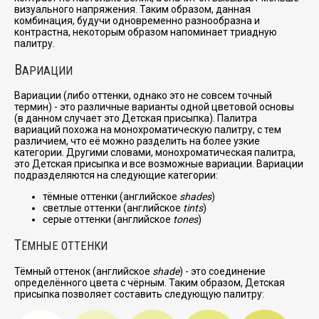
визуального напряжения. Таким образом, данная
комбинация, будучи одновременно разнообразна и
контрастна, некоторым образом напоминает триадную
палитру.
В
АРИАЦИИ
Вариации (либо оттенки, однако это не совсем точный
термин) - это различные варианты одной цветовой основы
(в данном случает это Детская присыпка). Палитра
вариаций похожа на монохроматическую палитру, с тем
различием, что её можно разделить на более узкие
категории. Другими словами, монохроматическая палитра,
это Детская присыпка и все возможные вариации. Вариации
подразделяются на следующие категории:
тёмные оттенки (английское
shades
)
светлые оттенки (английское
tints
)
серые оттенки (английское
tones
)
Т
ЁМНЫЕ ОТТЕНКИ
Тёмный оттенок (английское
shade
) - это соединение
определённого цвета с чёрным. Таким образом, Детская
присыпка позволяет составить следующую палитру: