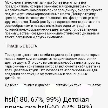
Монохроматическая палитра более всего полезна
предприятиям, которые занимаются брендингом или
желают начать кампанию по
ребрендингу
, либо же просто
подчеркнуть свои корпоративные цвета. Данную группу
цветов, можно также использовать как фон для акцентов
других цветов. Такой фон будет одновременно достаточно
разнообразным и незаметным. Ещё одна ситуация, в
которой монохроматические цвета имеют определённые
преимущества - создание минималистического дизайна, а
также логотипов и других символов.
Т
РИАДНЫЕ ЦВЕТА
Триадные цвета - это комбинация из трёх цветов, которые
на цветовом круге находятся на одинаковом расстоянии
друг от друга. Это одно из самых разнообразных и простых
гармоничных сочетаний, которая включает в себя цвета из
трёх цветовых групп. Это позволяет использовать её для
создания простых, но эффективных и полноценных
дизайнов.
Детская присыпка и два соответствующих триадных цвета:
hsl(180, 67%, 99%)
Детская
присыпка
hsl(-60, 67%, 99%)