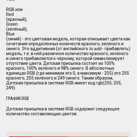
RGB или
Red
(красный),
Green
(зелёный),
Blue
(синий) - это цветовая модель, которая описывает цвета как
сочетания определённых количеств красного, зелёного и
синего. Это аддитивная (от английского
to add
- прибавлять)
модель, т.е. в ней различное количество красного, зелёного
и синего прибавляется к чёрному, которой символизирует
отсутствие цвета. Детская присыпка состоит из 100%
красного, 100% зелёного и 98% синего. В абсолютных
единицах RGB (где минимум это 0, а максимум - 255) это 255
красного, 255 зелёного и 249 синего. Таким образом,
Детская присыпка в системе RGB имеет код rgb(255, 255,
249).
ГРАФИК RGB
Детская присыпка в системе RGB содержит следующее
количество составляющих цветов: