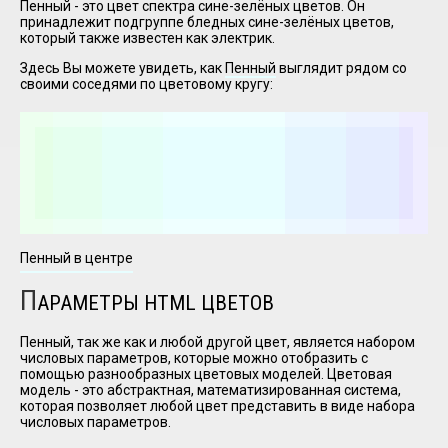
Пенный - это цвет спектра сине-зелёных цветов. Он
принадлежит подгруппе бледных сине-зелёных цветов,
который также известен как электрик.
I have
Здесь Вы можете увидеть, как
Пенный
выглядит рядом со
read and
своими соседями по цветовому кругу:
accept the
terms and
conditions
Пенный в центре
П
АРАМЕТРЫ HTML ЦВЕТОВ
Пенный, так же как и любой другой цвет, является набором
числовых параметров, которые можно отобразить с
помощью разнообразных цветовых моделей. Цветовая
модель - это абстрактная, математизированная система,
которая позволяет любой цвет представить в виде набора
числовых параметров.