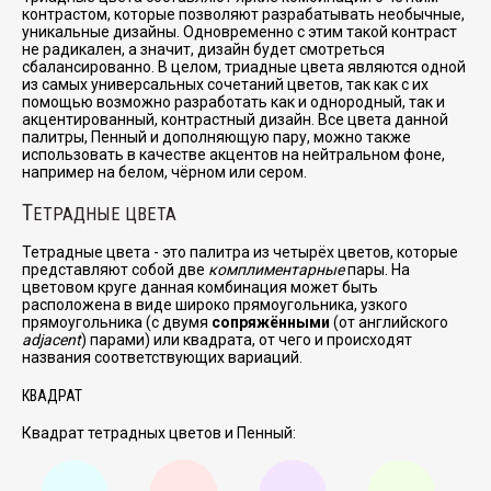
контрастом, которые позволяют разрабатывать необычные,
уникальные дизайны. Одновременно с этим такой контраст
не радикален, а значит, дизайн будет смотреться
сбалансированно. В целом, триадные цвета являются одной
из самых универсальных сочетаний цветов, так как с их
помощью возможно разработать как и однородный, так и
акцентированный, контрастный дизайн. Все цвета данной
палитры, Пенный и дополняющую пару, можно также
использовать в качестве акцентов на нейтральном фоне,
например на белом, чёрном или сером.
Т
ЕТРАДНЫЕ ЦВЕТА
Тетрадные цвета - это палитра из четырёх цветов, которые
представляют собой две
комплиментарные
пары. На
цветовом круге данная комбинация может быть
расположена в виде широко прямоугольника, узкого
прямоугольника (с двумя
сопряжёнными
(от английского
adjacent
) парами) или квадрата, от чего и происходят
названия соответствующих вариаций.
КВАДРАТ
Квадрат тетрадных цветов и Пенный: