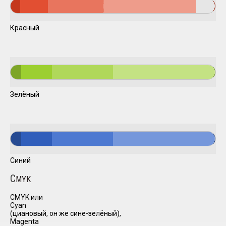
Красный
Зелёный
Синий
C
MYK
CMYK или
Cyan
(циановый, он же сине-зелёный),
Magenta