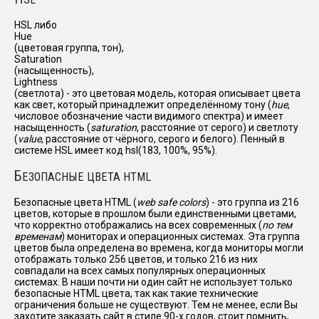
HSL либо
Hue
(цветовая группа, тон),
Saturation
(насыщенность),
Lightness
(светлота) - это цветовая модель, которая описывает цвета
как свет, который принадлежит определённому тону (
hue
,
числовое обозначение части видимого спектра) и имеет
насыщенность (
saturation
, расстояние от серого) и светлоту
(
value
, расстояние от чёрного, серого и белого). Пенный в
системе HSL имеет код hsl(183, 100%, 95%).
Б
ЕЗОПАСНЫЕ ЦВЕТА HTML
Безопасные цвета HTML (
web safe colors
) - это группа из 216
цветов, которые в прошлом были единственными цветами,
что корректно отображались на всех современных (
по тем
временам
) мониторах и операционных системах. Эта группа
цветов была определена во времена, когда мониторы могли
отображать только 256 цветов, и только 216 из них
совпадали на всех самых популярных операционных
системах. В наши почти ни один сайт не использует только
безопасные HTML цвета, так как такие технические
ограничения больше не существуют. Тем не менее, если Вы
захотите заказать сайт в стиле 90-х годов, стоит помнить,