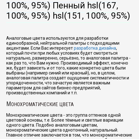
100%, 95%)
Пенный
hsl(167,
100%, 95%)
hsl(151, 100%, 95%)
Аналоговые цвета используются для разработки
единообразной, нейтральной палитры с подходящими
акцентами. Если Вас интересует
разработка дизайна
,
который почти при любых условиях будет смотреться
натурально, размеренно, серьёзно, то аналоговая палитра -
как раз то, что Вам нужно. Производимый эффект, конечно
же, будет зависеть и от того, какие конкретно цвета были
выбраны (например синий или красный), но, в целом,
аналоговая палитра создаёт ощущение систематичности и
упорядоченности, что зачастую является важным
параметром для сайтов бизнес-предприятий,
производственных компаний и т.п.
М
ОНОХРОМАТИЧЕСКИЕ ЦВЕТА
Монохроматические цвета - это группа оттенков одной
цветовой основы, т.е. Более тёмные и светлые вариации
одного цвета. Подобно аналоговым цветам,
монохроматические цвета однотонный, натуральный.
Главное отличие заключается в том, что монохроматические