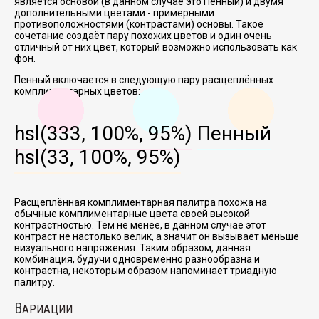
является основой (в данном случае это Пенный) и двумя
дополнительными цветами - примерными
противоположностями (контрастами) основы. Такое
сочетание создаёт пару похожих цветов и один очень
отличный от них цвет, который возможно использовать как
фон.
Пенный включается в следующую пару расщеплённых
комплиментарных цветов:
hsl(333, 100%, 95%)
Пенный
hsl(33, 100%, 95%)
Расщеплённая комплиментарная палитра похожа на
обычные комплиментарные цвета своей высокой
контрастностью. Тем не менее, в данном случае этот
контраст не настолько велик, а значит он вызывает меньше
визуального напряжения. Таким образом, данная
комбинация, будучи одновременно разнообразна и
контрастна, некоторым образом напоминает триадную
палитру.
В
АРИАЦИИ