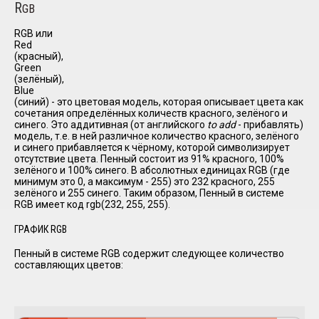
R
GB
RGB или
Red
(красный),
Green
(зелёный),
Blue
(синий) - это цветовая модель, которая описывает цвета как
сочетания определённых количеств красного, зелёного и
синего. Это аддитивная (от английского
to add
- прибавлять)
модель, т.е. в ней различное количество красного, зелёного
и синего прибавляется к чёрному, которой символизирует
отсутствие цвета. Пенный состоит из 91% красного, 100%
зелёного и 100% синего. В абсолютных единицах RGB (где
минимум это 0, а максимум - 255) это 232 красного, 255
зелёного и 255 синего. Таким образом, Пенный в системе
RGB имеет код rgb(232, 255, 255).
ГРАФИК RGB
Пенный в системе RGB содержит следующее количество
составляющих цветов: