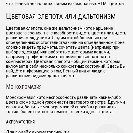
что Пенный не является одним из безопасных HTML цветов.
Ц
ВЕТОВАЯ СЛЕПОТА ИЛИ ДАЛЬТОНИЗМ
Цветовая слепота, она же дальтонизм - это наршение
цветового зрения, т.е. способности видеть цвета или видеть
различия между ними. Людям с этой болезнью при
определённых обстоятельствах или на определённом фоне
сложно видеть предметы, сочетать цвета (например при
выборе одежды) или работать с цветовыми кодами,
например графическими панелями пользователя на
компьютерах. Цветовая слепота - общий термин, который
включает в себя несколько конкретных состояний. Здесь Вы
найдёте информацию о том, Пенный видят люди с
различными видами дальтонизма.
М
ОНОХРОМАЗИЯ
Монохромазия - это неспособность различать какие-либо
цвета кроме одной узкой части светового спектра. Другими
словами, больные монохромазией способны различать
только более светлые и тёмные оттенки одного цвета.
АХРОМАТОПСИЯ
Для людей с ахроматопсией, т.е.