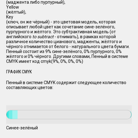
(маджента либо пурпурный),
Yellow
(жёлтый),
Key
(ключ, он же чёрный) - это цветовая модель, которая
описывает любой цвет как сочетание сине-зелёного,
пурпурного и жёлтого. Это субтрактивная модель (от
английского
to subtract
- отнимать), в рамках которой
различное количество цианового, мадженты, жёлтого и
чёрного отнимается от белого - натурального цвета бумаги.
Пенный состоит из 9% сине-зелёного, 0% пурпурного, 0%
жёлтого и 0% чёрного. Другими словами, Пенный в системе
CMYK имеет код cmyk(9%, 0%, 0%, 0%)
ГРАФИК CMYK
Пенный в системе CMYK содержит следующее количество
составляющих цветов:
Синее-зелёный