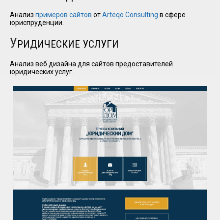
Анализ
примеров сайтов
от
Arteqo Consulting
в сфере
юриспруденции.
I have
read and
У
РИДИЧЕСКИЕ УСЛУГИ
accept the
terms and
Анализ веб дизайна для сайтов предоставителей
conditions
юридических услуг.