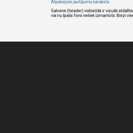
Atpakaļ pie jautājumu saraksta
Galvene (header) visbiežāk ir vizuāli atdalīt
vai nu īpašs fons netiek izmantots. Biezi vie
I have
read and
accept the
terms and
conditions