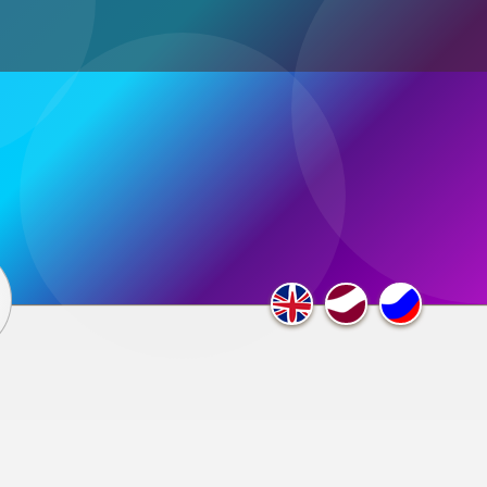
ultimedia
×
F.A.Q.