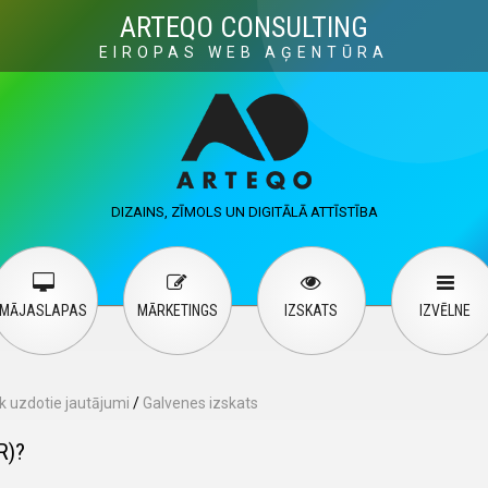
Visuals
Web design
M
ARTEQO CONSULTING
EIROPAS WEB AĢENTŪRA
ervices
User guide
English
Русский
…
DIZAINS, ZĪMOLS UN DIGITĀLĀ ATTĪSTĪBA
Contact Us
MĀJASLAPAS
MĀRKETINGS
IZSKATS
IZVĒLNE
k uzdotie jautājumi
/
Galvenes izskats
R)?