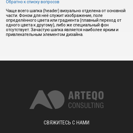
Обратно к списку вопросов
Чаще всего шапка (header) визуально отделена от основной
части. Фоном для неё служит изображение, поле
I have
определённого цвета или градиента (плавный переход от
read and
одного цвета к другому), либо же специальный фон
accept the
отсутствует. Зачастую шапка является наиболее ярким и
terms and
привлекательным элементом дизайна.
conditions
СВЯЖИТЕСЬ С НАМИ